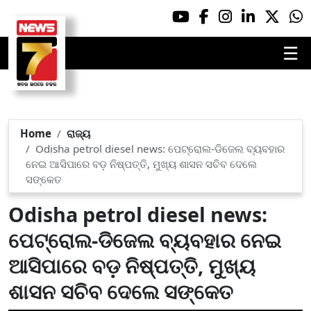
☰
Home
ରାଜ୍ୟ
Odisha petrol diesel news: ପେଟ୍ରୋଲ-ଡିଜେଲ ବ୍ୟବହାର
ନେଇ ଆସିପାରେ ବଡ଼ ନିଷ୍ପତ୍ତି, ମୁଖ୍ୟ ଶାସନ ସଚିବ ଦେଲେ
ସଙ୍କେତ
Odisha petrol diesel news:
ପେଟ୍ରୋଲ-ଡିଜେଲ ବ୍ୟବହାର ନେଇ
ଆସିପାରେ ବଡ଼ ନିଷ୍ପତ୍ତି, ମୁଖ୍ୟ
ଶାସନ ସଚିବ ଦେଲେ ସଙ୍କେତ