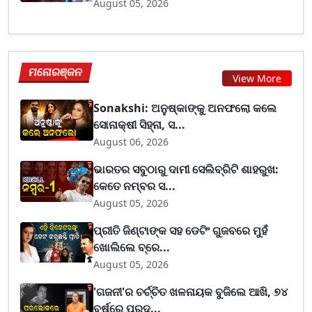
August 05, 2026
ମନୋରଞ୍ଜନ
View More
Sonakshi: ଅନୁଷ୍କାଙ୍କୁ ଅନଫଲୋ କଲେ
ସୋନାକ୍ଷୀ ସିହ୍ନା, ସ...
August 06, 2026
ଭାରତର ସବୁଠାରୁ ଦାମୀ ସେଲିବ୍ରିଟି ଶାହରୁଖ:
କେତେ ନମ୍ବର ସ...
August 05, 2026
ପ୍ରୀତି ଜିଣ୍ଟାଙ୍କ ସହ ଡେଟିଂ ଗୁଜବରେ ମୁହଁ
ଖୋଲିଲେ ବ୍ରେ...
August 05, 2026
'ଗଜନୀ'ର ଚର୍ଚ୍ଚିତ ଖଳନାୟକ ବୁଜିଲେ ଆଖି, ୭୪
ବର୍ଷରେ ପ୍ରଦ...