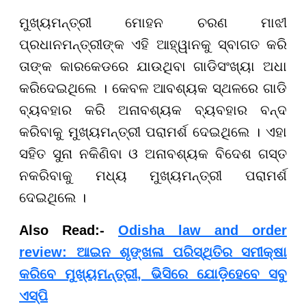
ମୁଖ୍ୟମନ୍ତ୍ରୀ ମୋହନ ଚରଣ ମାଝୀ
ପ୍ରଧାନମନ୍ତ୍ରୀଙ୍କ ଏହି ଆହ୍ୱାନକୁ ସ୍ବାଗତ କରି
ତାଙ୍କ କାରକେଡରେ ଯାଉଥିବା ଗାଡିସଂଖ୍ୟା ଅଧା
କରିଦେଇଥିଲେ । କେବଳ ଆବଶ୍ୟକ ସ୍ଥଳରେ ଗାଡି
ବ୍ୟବହାର କରି ଅନାବଶ୍ୟକ ବ୍ୟବହାର ବନ୍ଦ
କରିବାକୁ ମୁଖ୍ୟମନ୍ତ୍ରୀ ପରାମର୍ଶ ଦେଇଥିଲେ । ଏହା
ସହିତ ସୁନା ନକିଣିବା ଓ ଅନାବଶ୍ୟକ ବିଦେଶ ଗସ୍ତ
ନକରିବାକୁ ମଧ୍ୟ ମୁଖ୍ୟମନ୍ତ୍ରୀ ପରାମର୍ଶ
ଦେଇଥିଲେ ।
Also Read:-
Odisha law and order
review: ଆଇନ ଶୃଙ୍ଖଳା ପରିସ୍ଥିତିର ସମୀକ୍ଷା
କରିବେ ମୁଖ୍ୟମନ୍ତ୍ରୀ, ଭିସିରେ ଯୋଡ଼ିହେବେ ସବୁ
ଏସ୍‌ପି