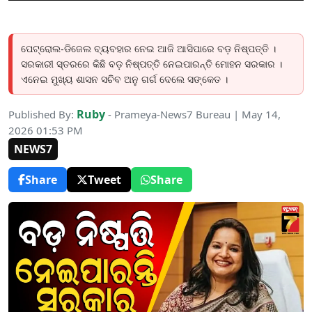
ପେଟ୍ରୋଲ-ଡିଜେଲ ବ୍ୟବହାର ନେଇ ଆଜି ଆସିପାରେ ବଡ଼ ନିଷ୍ପତ୍ତି ।
ସରକାରୀ ସ୍ତରରେ କିଛି ବଡ଼ ନିଷ୍ପତ୍ତି ନେଇପାରନ୍ତି ମୋହନ ସରକାର ।
ଏନେଇ ମୁଖ୍ୟ ଶାସନ ସଚିବ ଅନୁ ଗର୍ଗ ଦେଲେ ସଙ୍କେତ ।
Ruby
Published By:
- Prameya-News7 Bureau | May 14,
2026 01:53 PM
NEWS7
Share
Tweet
Share