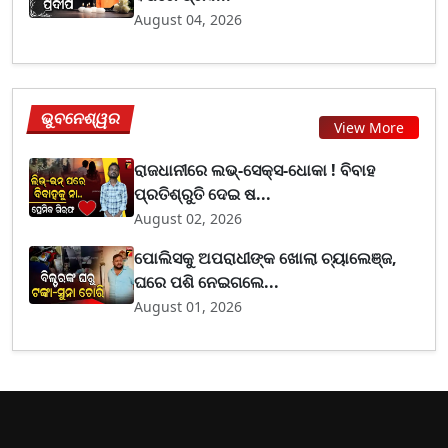
August 04, 2026
ଭୁବନେଶ୍ୱର
View More
ରାଜଧାନୀରେ ଲଭ୍-ସେକ୍ସ-ଧୋକା ! ବିବାହ
ପ୍ରତିଶ୍ରୁତି ଦେଇ ଷ...
August 02, 2026
ପୋଲିସକୁ ଅପରାଧୀଙ୍କ ଖୋଲା ଚ୍ୟାଲେଞ୍ଜ,
ଘରେ ପଶି ନେଇଗଲେ...
August 01, 2026