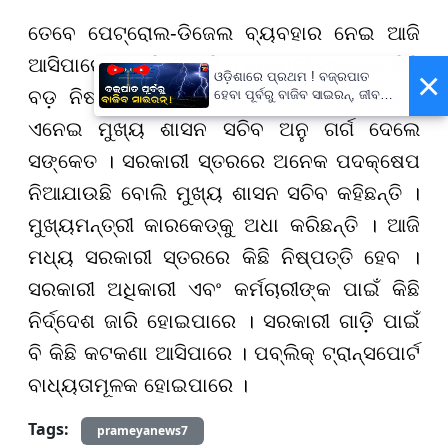
ତେବେ ପେଟ୍ରୋଲ-ଡିଜେଲ ବ୍ୟବହାର ନେଇ ଆଜି
ଆସିପାରେ ବଡ଼ ନିଷ୍ପତ୍ତି । ସରକାରୀ ସ୍ତରରେ କିଛି
×
ଓଡ଼ିଶାରେ ପ୍ରଥମ ! ବଜ୍ରପାତ
ବଡ଼ ନିଷ୍ପତ୍ତି ନେଇପାରନ୍ତି ମୋହନ ସରକାର ।
ହେବା ପୂର୍ବରୁ ବାଜିବ ସାଇରନ୍, ଜୀବନ
ବଞ୍ଚାଇବା ପାଇଁ ରାଜ୍ୟ ସରକାଙ୍କ
ଏନେଇ ମୁଖ୍ୟ ଶାସନ ସଚିବ ଅନୁ ଗର୍ଗ ଦେଲେ
ବଡ଼ ପଦକ୍ଷେପ
ସଙ୍କେତ । ସରକାରୀ ସ୍ତରରେ ଅନେକ ପଦକ୍ଷେପ
ନିଆଯାଉଛି ବୋଲି ମୁଖ୍ୟ ଶାସନ ସଚିବ କହିଛନ୍ତି ।
ମୁଖ୍ୟମନ୍ତ୍ରୀ କାରକେଡ୍କୁ ଅଧା କରିଛନ୍ତି । ଆଜି
ମଧ୍ୟ ସରକାରୀ ସ୍ତରରେ କିଛି ନିଷ୍ପତ୍ତି ହେବ ।
ସରକାରୀ ଅଧିକାରୀ ଏବଂ କର୍ମଚାରୀଙ୍କ ପାଇଁ କିଛି
ନିର୍ଦ୍ଦେଶ ଜାରି ହୋଇପାରେ । ସରକାରୀ ଗାଡ଼ି ପାଇଁ
ବି କିଛି କଟକଣା ଆସିପାରେ । ପବ୍ଲିକ୍ ଟ୍ରାନ୍ସପୋର୍ଟ
ବାଧ୍ୟତାମୂଳକ ହୋଇପାରେ ।
Tags:
prameyanews7