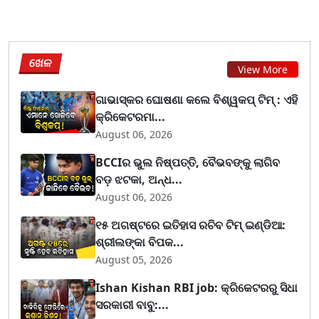
ଖେଳ
View More
ଗାଭାସ୍କର ଘୋଷଣା କଲେ ବିଶ୍ୱକପ୍ ଟିମ୍ : ଏହି
କ୍ରିକେଟରମା...
August 06, 2026
BCCIର ଭୁଲ ନିଷ୍ପତ୍ତି, ବୈଭବଙ୍କୁ ଲାଗିବ
ବଡ଼ ଝଟକା, ଅନ୍ଧ...
August 06, 2026
୧୫ ଅଗଷ୍ଟରେ ଇତିହାସ ରଚିବ ଟିମ୍ ଇଣ୍ଡିଆ:
ଶ୍ରୀଲଙ୍କା ବିପକ...
August 05, 2026
Ishan Kishan RBI job: କ୍ରିକେଟରରୁ ସିଧା
ସରକାରୀ ବାବୁ:...