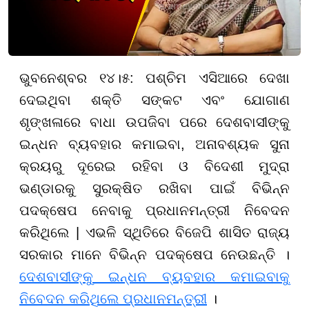
ଭୁବନେଶ୍ବର ୧୪।୫: ପଶ୍ଚିମ ଏସିଆରେ ଦେଖା
ଦେଇଥିବା ଶକ୍ତି ସଙ୍କଟ ଏବଂ ଯୋଗାଣ
ଶୃଙ୍ଖଳାରେ ବାଧା ଉପଜିବା ପରେ ଦେଶବାସୀଙ୍କୁ
ଇନ୍ଧନ ବ୍ୟବହାର କମାଇବା, ଅନାବଶ୍ୟକ ସୁନା
କ୍ରୟରୁ ଦୂରେଇ ରହିବା ଓ ବିଦେଶୀ ମୁଦ୍ରା
ଭଣ୍ଡାରକୁ ସୁରକ୍ଷିତ ରଖିବା ପାଇଁ ବିଭିନ୍ନ
ପଦକ୍ଷେପ ନେବାକୁ ପ୍ରଧାନମନ୍ତ୍ରୀ ନିବେଦନ
କରିଥିଲେ | ଏଭଳି ସ୍ଥିତିରେ ବିଜେପି ଶାସିତ ରାଜ୍ୟ
ସରକାର ମାନେ ବିଭିନ୍ନ ପଦକ୍ଷେପ ନେଉଛନ୍ତି ।
ଦେଶବାସୀଙ୍କୁ ଇନ୍ଧନ ବ୍ୟବହାର କମାଇବାକୁ
ନିବେଦନ କରିଥିଲେ ପ୍ରଧାନମନ୍ତ୍ରୀ
।