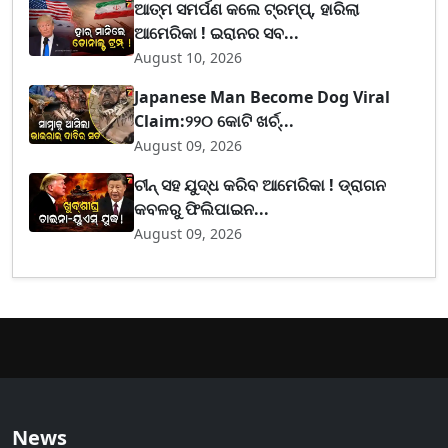
ଆତ୍ମ ସମର୍ପଣ କଲେ ଟ୍ରମ୍ପ୍, ହାରିଲା
ଆମେରିକା ! ଇରାନର ସବ...
August 10, 2026
Japanese Man Become Dog Viral
Claim:୨୨୦ କୋଟି ଖର୍ଚ୍...
August 09, 2026
ଚୀନ୍ ସହ ଯୁଦ୍ଧ କରିବ ଆମେରିକା ! ଡ୍ରାଗନ
କବଳରୁ ଫିଲିପାଇନ...
August 09, 2026
News