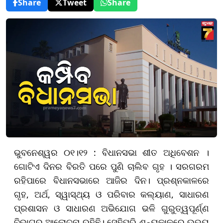
Share
Tweet
Share
ଭୁବନେଶ୍ୱର ୦୧।୧୨ : ବିଧାନସଭା ଶୀତ ଅଧିବେଶନ ।
ଗୋଟିଏ ଦିନର ବିରତି ପରେ ପୁଣି ଚାଲିବ ଗୃହ । ସରଗରମ
ରହିପାରେ ବିଧାନସଭାରେ ଆଜିର ଦିନ। ପ୍ରଶ୍ନକାଳରେ
ଗୃହ, ଅର୍ଥ, ସ୍ୱାସ୍ଥ୍ୟ ଓ ପରିବାର କଲ୍ୟାଣ, ସାଧାରଣ
ପ୍ରଶାସନ ଓ ସାଧାରଣ ଅଭିଯୋଗ ଭଳି ଗୁରୁତ୍ୱପୂର୍ଣ୍ଣ
ବିଭାଗର ଆଲୋଚନା ରହିଛି। ସେହିପରି ଶୂନ୍ୟକାଳରେ ଉଭୟ