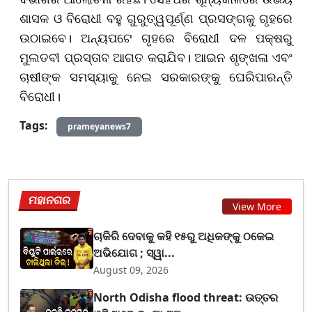
ଶାସକ ଓ ବିରୋଧୀ ବହୁ ଗୁରୁତ୍ୱପୂର୍ଣ୍ଣ ପ୍ରସଙ୍ଗକୁ ଗୃହରେ
ଉଠାଇବେ। ଅନ୍ୟପଟେ ଗୃହରେ ବିରୋଧୀ ଦଳ ପକ୍ଷରୁ
ମୁଲତବୀ ପ୍ରସ୍ତାବ ଆଗତ କରାଯିବ। ଆଇନ ଶୃଙ୍ଖଳା ଏବଂ
ଚାଷୀଙ୍କ ସମସ୍ୟାକୁ ନେଇ ସରକାରଙ୍କୁ ଘେରିପାରନ୍ତି
ବିରୋଧୀ।
Tags:
prameyanews7
ମହାନଗର
View More
ଚାକିରି ଦେବାକୁ କହି ୧୫ରୁ ଅଧିକଙ୍କୁ ଠକେଇ
ଅଭିଯୋଗ ; ସ୍ୱା...
August 09, 2026
North Odisha flood threat: ଉତ୍ତର