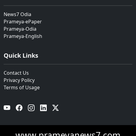
News7 Odia
Prameya-ePaper
Prameya-Odia
Prameya-English
Quick Links
Contact Us
Privacy Policy
Terms of Usage
YouTube
Facebook
Instagram
Linkedin
Twitter
www.prameyanews7.com