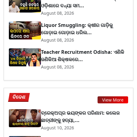
ଓଡ଼ିଶାରେ ବନ୍ୟା ସମ...
August 08, 2026
Liquor Smuggling: କ୍ଷୀର ଗାଡ଼ିକୁ
ଗୋଡ଼ାଇ ଗୋଡ଼ାଇ ଧରିଲ...
August 08, 2026
Teacher Recruitment Odisha: ଏଣିକି
ଜଣିକିଆ ଶିକ୍ଷକରେ...
August 08, 2026
ବିଦେଶ
View More
ବ୍ରେକ୍ଅପ୍‌ର ଭୟଙ୍କର ପରିଣାମ: କଲେଜ
ଛାତ୍ରୀଙ୍କୁ ହତ୍ୟା,...
August 10, 2026