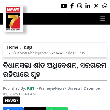
☰
Home
ରାଜ୍ୟ
ବିଧାନସଭା ଶୀତ ଅଧିବେଶନ, ସରଗରମ ରହିପାରେ ଗୃହ
ବିଧାନସଭା ଶୀତ ଅଧିବେଶନ, ସରଗରମ
ରହିପାରେ ଗୃହ
Kirti
Published By:
- Prameya-News7 Bureau | December
01, 2025 08:40 AM
NEWS7