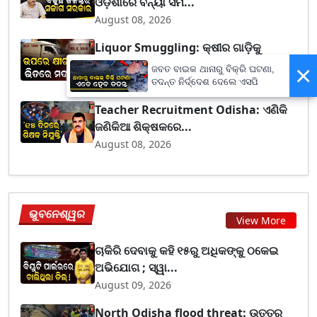
ଓଡ଼ିଶାରେ ବନ୍ୟା ସମ...
August 08, 2026
Liquor Smuggling: କ୍ଷୀର ଗାଡ଼ିକୁ
ଗୋଡ଼ାଇ ଗୋଡ଼ାଇ ଧରିଲ...
×
ଜବତ ବାଇକ ଥାନାରୁ ବିକ୍ରି ଘଟଣା,
August 08, 2026
ତଦନ୍ତ ନିର୍ଦ୍ଦେଶ ଦେଲେ ଏସପି
Teacher Recruitment Odisha: ଏଣିକି
ଜଣିକିଆ ଶିକ୍ଷକରେ...
August 08, 2026
ଭୁବନେଶ୍ୱର
View More
ଚାକିରି ଦେବାକୁ କହି ୧୫ରୁ ଅଧିକଙ୍କୁ ଠକେଇ
ଅଭିଯୋଗ ; ସ୍ୱା...
August 09, 2026
North Odisha flood threat: ଉତ୍ତର