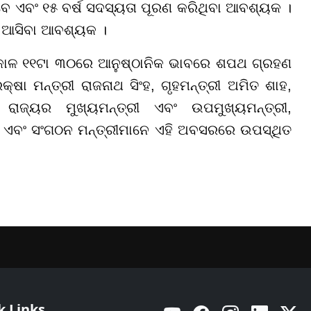
 ଏବଂ ୧୫ ବର୍ଷ ସଦସ୍ୟତା ପୂରଣ କରିଥିବା ଆବଶ୍ୟକ ।
ରୁ ଆସିବା ଆବଶ୍ୟକ ।
 ସକାଳ ୧୧ଟା ୩୦ରେ ଆନୁଷ୍ଠାନିକ ଭାବରେ ଶପଥ ଗ୍ରହଣ
୍ଷା ମନ୍ତ୍ରୀ ରାଜନାଥ ସିଂହ, ଗୃହମନ୍ତ୍ରୀ ଅମିତ ଶାହ,
ରାଜ୍ୟର ମୁଖ୍ୟମନ୍ତ୍ରୀ ଏବଂ ଉପମୁଖ୍ୟମନ୍ତ୍ରୀ,
ପତି ଏବଂ ସଂଗଠନ ମନ୍ତ୍ରୀମାନେ ଏହି ଅବସରରେ ଉପସ୍ଥିତ
k Links
YouTube
Facebook
Instagram
Linkedin
Twitt