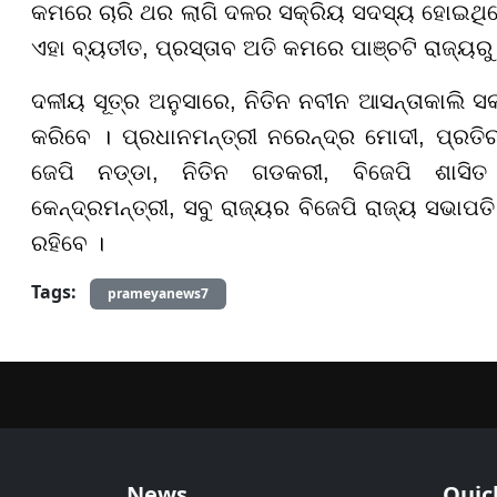
କମରେ ଚାରି ଥର ଲାଗି ଦଳର ସକ୍ରିୟ ସଦସ୍ୟ ହୋଇଥିବେ
ଏହା ବ୍ୟତୀତ, ପ୍ରସ୍ତାବ ଅତି କମରେ ପାଞ୍ଚଟି ରାଜ୍ୟ
ଦଳୀୟ ସୂତ୍ର ଅନୁସାରେ, ନିତିନ ନବୀନ ଆସନ୍ତାକାଲି
କରିବେ । ପ୍ରଧାନମନ୍ତ୍ରୀ ନରେନ୍ଦ୍ର ମୋଦୀ, ପ୍ରତିରକ
ଜେପି ନଡ୍ଡା, ନିତିନ ଗଡକରୀ, ବିଜେପି ଶାସିତ 
କେନ୍ଦ୍ରମନ୍ତ୍ରୀ, ସବୁ ରାଜ୍ୟର ବିଜେପି ରାଜ୍ୟ ସଭା
ରହିବେ ।
Tags:
prameyanews7
News
Quic