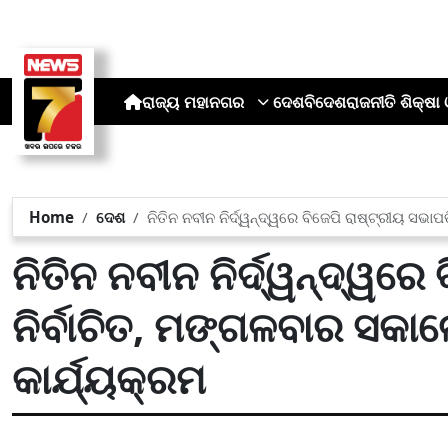
ରାଜ୍ୟ
ମହାନଗର
ଦେଶ
ବିଦେଶ
ରାଜନୀତି
ଶିକ୍ଷା 
Home
ଦେଶ
ନିତିନ ନବୀନ ନିର୍ଦ୍ୱନ୍ଦ୍ୱରେ ବିଜେପି ରାଷ୍ଟ୍ରୀୟ ସଭ
ନିତିନ ନବୀନ ନିର୍ଦ୍ୱନ୍ଦ୍ୱରେ
ନିର୍ବାଚିତ, ମଙ୍ଗଳବାର ସକ
କାର୍ଯ୍ୟକ୍ରମ