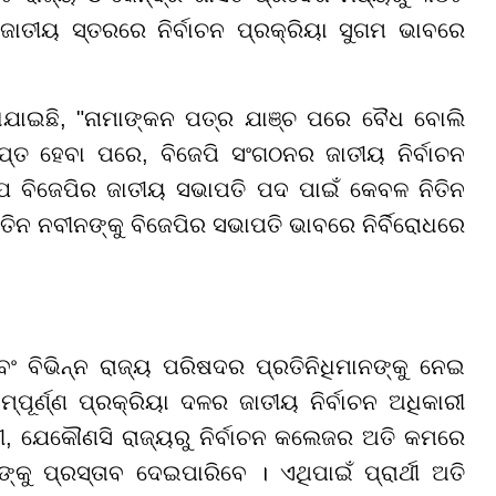
େ ଜାତୀୟ ସ୍ତରରେ ନିର୍ବାଚନ ପ୍ରକ୍ରିୟା ସୁଗମ ଭାବରେ
ୁହାଯାଇଛି, "ନାମାଙ୍କନ ପତ୍ର ଯାଞ୍ଚ ପରେ ବୈଧ ବୋଲି
ପ୍ତ ହେବା ପରେ, ବିଜେପି ସଂଗଠନର ଜାତୀୟ ନିର୍ବାଚନ
ଯେ ବିଜେପିର ଜାତୀୟ ସଭାପତି ପଦ ପାଇଁ କେବଳ ନିତିନ
ତିନ ନବୀନଙ୍କୁ ବିଜେପିର ସଭାପତି ଭାବରେ ନିର୍ବିରୋଧରେ
ବିଭିନ୍ନ ରାଜ୍ୟ ପରିଷଦର ପ୍ରତିନିଧିମାନଙ୍କୁ ନେଇ
ମ୍ପୂର୍ଣ୍ଣ ପ୍ରକ୍ରିୟା ଦଳର ଜାତୀୟ ନିର୍ବାଚନ ଅଧିକାରୀ
ୀ, ଯେକୌଣସି ରାଜ୍ୟରୁ ନିର୍ବାଚନ କଲେଜର ଅତି କମରେ
କୁ ପ୍ରସ୍ତାବ ଦେଇପାରିବେ । ଏଥିପାଇଁ ପ୍ରାର୍ଥୀ ଅତି