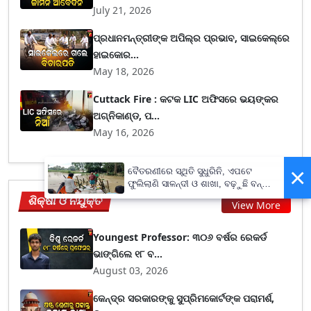
July 21, 2026
ପ୍ରଧାନମନ୍ତ୍ରୀଙ୍କ ଅପିଲ୍‌ର ପ୍ରଭାବ, ସାଇକେଲ୍‌ରେ
ହାଇକୋର...
May 18, 2026
Cuttack Fire : କଟକ LIC ଅଫିସରେ ଭୟଙ୍କର
ଅଗ୍ନିକାଣ୍ଡ, ପ...
May 16, 2026
×
ବୈତରଣୀରେ ସ୍ଥିତି ସୁଧୁରିନି, ଏପଟେ
ଫୁଲିଲାଣି ସାଳନ୍ଦୀ ଓ ଶାଖା, ବଢ଼ୁଛି ବନ୍ୟା
ଭୟ
ଶିକ୍ଷା ଓ ନିଯୁକ୍ତି
View More
Youngest Professor: ୩୦୬ ବର୍ଷର ରେକର୍ଡ
ଭାଙ୍ଗିଲେ ୧୮ ବ...
August 03, 2026
କେନ୍ଦ୍ର ସରକାରଙ୍କୁ ସୁପ୍ରିମକୋର୍ଟଙ୍କ ପରାମର୍ଶ,