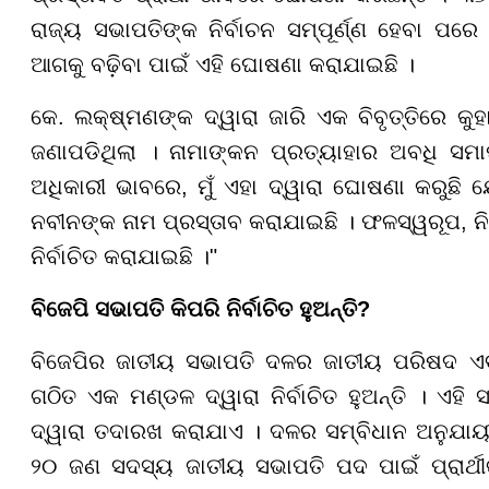
ରାଜ୍ୟ ସଭାପତିଙ୍କ ନିର୍ବାଚନ ସମ୍ପୂର୍ଣ୍ଣ ହେବା ପର
ଆଗକୁ ବଢ଼ିବା ପାଇଁ ଏହି ଘୋଷଣା କରାଯାଇଛି ।
କେ. ଲକ୍ଷ୍ମଣଙ୍କ ଦ୍ୱାରା ଜାରି ଏକ ବିବୃତ୍ତିରେ କ
ଜଣାପଡିଥିଲା । ନାମାଙ୍କନ ପ୍ରତ୍ୟାହାର ଅବଧି ସମା
ଅଧିକାରୀ ଭାବରେ, ମୁଁ ଏହା ଦ୍ୱାରା ଘୋଷଣା କରୁଛି 
ନବୀନଙ୍କ ନାମ ପ୍ରସ୍ତାବ କରାଯାଇଛି । ଫଳସ୍ୱରୂପ, ନି
ନିର୍ବାଚିତ କରାଯାଇଛି ।"
ବିଜେପି ସଭାପତି କିପରି ନିର୍ବାଚିତ ହୁଅନ୍ତି?
ବିଜେପିର ଜାତୀୟ ସଭାପତି ଦଳର ଜାତୀୟ ପରିଷଦ ଏବଂ 
ଗଠିତ ଏକ ମଣ୍ଡଳ ଦ୍ୱାରା ନିର୍ବାଚିତ ହୁଅନ୍ତି । ଏହି ସ
ଦ୍ୱାରା ତଦାରଖ କରାଯାଏ । ଦଳର ସମ୍ବିଧାନ ଅନୁଯାୟ
୨୦ ଜଣ ସଦସ୍ୟ ଜାତୀୟ ସଭାପତି ପଦ ପାଇଁ ପ୍ରାର୍ଥୀଙ୍