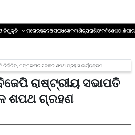
ଓ ନିଯୁକ୍ତି
ମନୋରଞ୍ଜନ
ଅପରାଧ
ଖେଳ
ବାଣିଜ୍ୟ
ରାଶିଫଳ
ବିଶେଷ
ପାଣିପାଗ
ାପତି ନିର୍ବାଚିତ, ମଙ୍ଗଳବାର ସକାଳେ ଶପଥ ଗ୍ରହଣ କାର୍ଯ୍ୟକ୍ରମ
 ବିଜେପି ରାଷ୍ଟ୍ରୀୟ ସଭାପତି
ାଳେ ଶପଥ ଗ୍ରହଣ