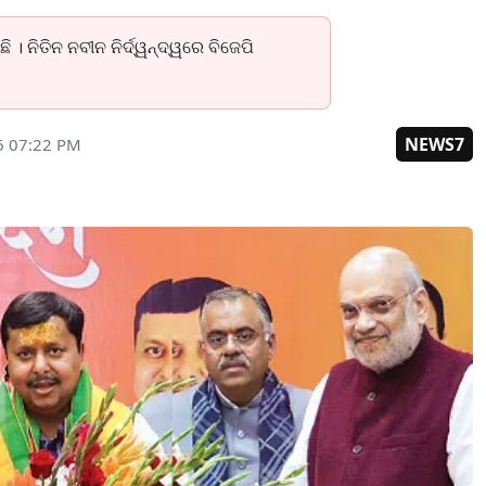
। ନିତିନ ନବୀନ ନିର୍ଦ୍ୱନ୍ଦ୍ୱରେ ବିଜେପି
NEWS7
6 07:22 PM