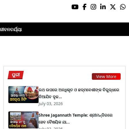
ଜୀବନଚର୍ଯ୍ୟା
ପୁରୀ
View More
ରଥ ଉପରେ ଅନଧିକୃତ ଓ ଛଦ୍ମବେଶୀଙ୍କ ବିରୁଦ୍ଧରେ
ନିଆଯିବ ଦୃଢ...
July 03, 2026
Shree Jagannath Temple: ଶ୍ରୀମନ୍ଦିରରେ
ହେବ ବୈଷୟିକ ଯା...
July 02, 2026