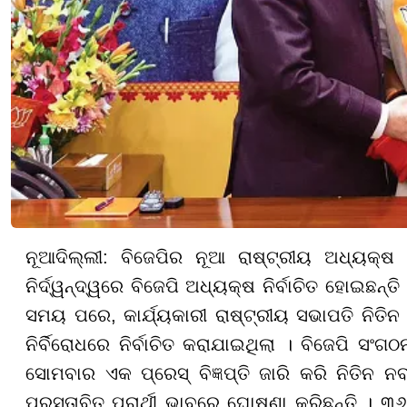
ନୂଆଦିଲ୍ଲୀ: ବିଜେପିର ନୂଆ ରାଷ୍ଟ୍ରୀୟ ଅଧ୍ୟକ୍ଷ 
ନିର୍ଦ୍ୱନ୍ଦ୍ୱରେ ବିଜେପି ଅଧ୍ୟକ୍ଷ ନିର୍ବାଚିତ ହୋଇଛନ
ସମୟ ପରେ, କାର୍ଯ୍ୟକାରୀ ରାଷ୍ଟ୍ରୀୟ ସଭାପତି ନିତିନ
ନିର୍ବିରୋଧରେ ନିର୍ବାଚିତ କରାଯାଇଥିଲା । ବିଜେପି ସଂ
ସୋମବାର ଏକ ପ୍ରେସ୍ ବିଜ୍ଞପ୍ତି ଜାରି କରି ନିତିନ
ପ୍ରସ୍ତାବିତ ପ୍ରାର୍ଥୀ ଭାବରେ ଘୋଷଣା କରିଛନ୍ତି । ୩