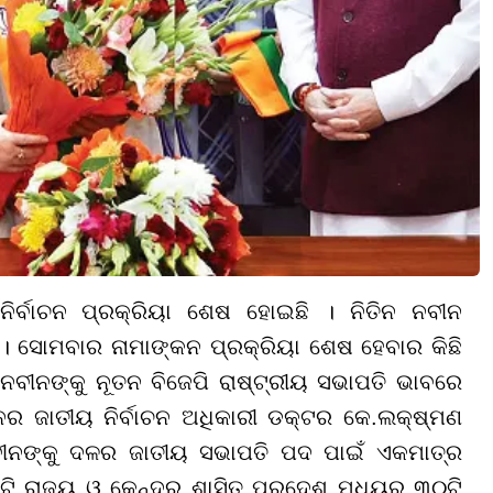
ନିର୍ବାଚନ ପ୍ରକ୍ରିୟା ଶେଷ ହୋଇଛି । ନିତିନ ନବୀନ
୍ତି । ସୋମବାର ନାମାଙ୍କନ ପ୍ରକ୍ରିୟା ଶେଷ ହେବାର କିଛି
 ନବୀନଙ୍କୁ ନୂତନ ବିଜେପି ରାଷ୍ଟ୍ରୀୟ ସଭାପତି ଭାବରେ
ଗଠନର ଜାତୀୟ ନିର୍ବାଚନ ଅଧିକାରୀ ଡକ୍ଟର କେ.ଲକ୍ଷ୍ମଣ
 ନବୀନଙ୍କୁ ଦଳର ଜାତୀୟ ସଭାପତି ପଦ ପାଇଁ ଏକମାତ୍ର
୬ଟି ରାଜ୍ୟ ଓ କେନ୍ଦ୍ର ଶାସିତ ପ୍ରଦେଶ ମଧ୍ୟରୁ ୩୦ଟି