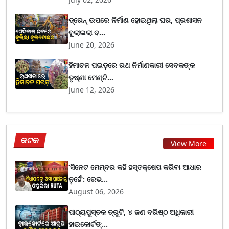
ଡ୍ରେନ୍ ଉପରେ ନିର୍ମାଣ ହୋଇଥିଲା ଘର, ପ୍ରଶାସନ
ବୁଲାଇଲା ବ...
June 20, 2026
ହିମାଚଳ ପଇଡ଼ରେ ରଥ ନିର୍ମାଣକାରୀ ସେବକଙ୍କ
ତୃଷ୍ଣା ମେଣ୍ଟି...
June 12, 2026
କଟକ
View More
‘ସିନେଟ ମେମ୍ବର କହି ହସ୍ତକ୍ଷେପ କରିବା ଆଧାର
ନୁହେଁ’: ରେଭ...
August 06, 2026
ପାଠ୍ୟପୁସ୍ତକ ତ୍ରୁଟି, ୪ ଜଣ ବରିଷ୍ଠ ଅଧିକାରୀ
ହାଇକୋର୍ଟଙ୍...