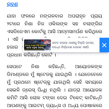
ରାବଣ
ଯାହା ଫଳରେ ମଙ୍ଗଳବାର ଅପରାହ୍ନ ପ୍ରାୟ
୨ଟାରେ ନିଶା ନିଜ ଓକିଲଙ୍କ ସହ ବଲାଙ୍ଗିର
ଏସଡିଜେଏମ କୋର୍ଟକୁ ଆସି ଆତ୍ମସମର୍ପଣ କରିଥିଲେ
। ଏହି ମାମଲାରେ ନିଶାଙ୍କୁ ଜାମିନ ମିଳିଛି । ୨୦
×
ଜବତ ବାଇକ ଥାନାରୁ ବିକ୍ରି ଘଟଣା,
ହଜାର ଟଙ୍କା ଜରିମାନା ସହ ନିଶାଙ୍କୁ ଜାମିନ
ତଦନ୍ତ ନିର୍ଦ୍ଦେଶ ଦେଲେ ଏସପି
ପ୍ରଧାନ କରିଛନ୍ତି କୋର୍ଟ ।
ସେପଟେ ନିଶା କହିଛନ୍ତି, ଆୟୋଜକଙ୍କ
ଡିମାଣ୍ଡରେ ମୁଁ ଷ୍ଟେଜକୁ ଯାଇଥିଲି । ଯେତେବେଳେ
ମୁଁ ପ୍ରଥମେ ଷ୍ଟେଜ୍କୁ ଯାଉଥିଲି ସେହି ସମୟରେ
ସେଭଳି ଡ୍ରେସ୍ ପିନ୍ଧି ନଥିଲି । ଯାତ୍ରା ଆୟୋଜକ
କମିଟି ଆସି ଲୋକ ଟଙ୍କା ଦେଇ ଟିକେଟ୍ କାଟିଛନ୍ତି
ଆପଣଙ୍କୁ ଆଇଟମ୍ ଡ୍ୟାନ୍ସ ଓ ଅନ୍ୟ ପୋଷାକରେ