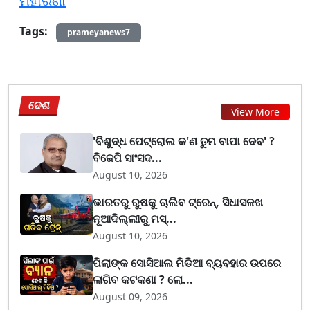
ମହାରଣା
Tags:
prameyanews7
ଦେଶ
View More
'ବିଶୁଦ୍ଧ ପେଟ୍ରୋଲ କ'ଣ ତୁମ ବାପା ଦେବ' ?
ବିଜେପି ସାଂସଦ...
August 10, 2026
ଭାରତରୁ ରୁଷକୁ ଚାଲିବ ଟ୍ରେନ୍, ସିଧାସଳଖ
ନୂଆଦିଲ୍ଲୀରୁ ମସ୍...
August 10, 2026
ପିଲାଙ୍କ ସୋସିଆଲ ମିଡିଆ ବ୍ୟବହାର ଉପରେ
ଲାଗିବ କଟକଣା ? ଲୋ...
August 09, 2026