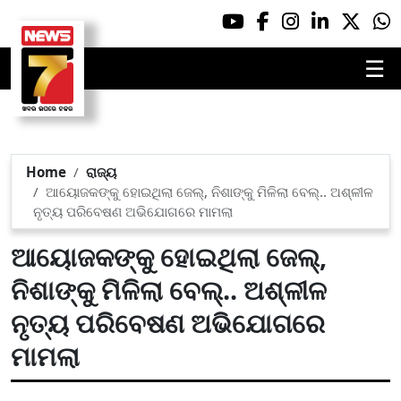
☰
Home
ରାଜ୍ୟ
ଆୟୋଜକଙ୍କୁ ହୋଇଥିଲା ଜେଲ୍, ନିଶାଙ୍କୁ ମିଳିଲା ବେଲ୍.. ଅଶ୍ଳୀଳ
ନୃତ୍ୟ ପରିବେଷଣ ଅଭିଯୋଗରେ ମାମଲା
ଆୟୋଜକଙ୍କୁ ହୋଇଥିଲା ଜେଲ୍,
ନିଶାଙ୍କୁ ମିଳିଲା ବେଲ୍.. ଅଶ୍ଳୀଳ
ନୃତ୍ୟ ପରିବେଷଣ ଅଭିଯୋଗରେ
ମାମଲା