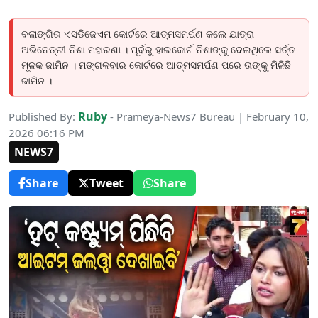
ବଲାଙ୍ଗିର ଏସଡିଜେଏମ କୋର୍ଟରେ ଆତ୍ମସମର୍ପଣ କଲେ ଯାତ୍ରା
ଅଭିନେତ୍ରୀ ନିଶା ମହାରଣା । ପୂର୍ବରୁ ହାଇକୋର୍ଟ ନିଶାଙ୍କୁ ଦେଇଥିଲେ ସର୍ତ୍ତ
ମୂଳକ ଜାମିନ । ମଙ୍ଗଳବାର କୋର୍ଟରେ ଆତ୍ମସମର୍ପଣ ପରେ ତାଙ୍କୁ ମିଳିଛି
ଜାମିନ ।
Ruby
Published By:
- Prameya-News7 Bureau | February 10,
2026 06:16 PM
NEWS7
Share
Tweet
Share