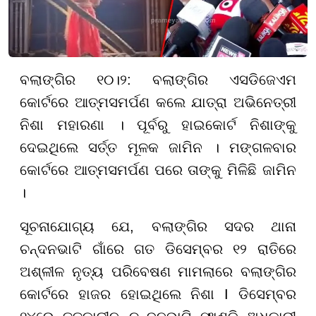
ବଲାଙ୍ଗିର ୧୦।୨: ବଲାଙ୍ଗିର ଏସଡିଜେଏମ
କୋର୍ଟରେ ଆତ୍ମସମର୍ପଣ କଲେ ଯାତ୍ରା ଅଭିନେତ୍ରୀ
ନିଶା ମହାରଣା । ପୂର୍ବରୁ ହାଇକୋର୍ଟ ନିଶାଙ୍କୁ
ଦେଇଥିଲେ ସର୍ତ୍ତ ମୂଳକ ଜାମିନ । ମଙ୍ଗଳବାର
କୋର୍ଟରେ ଆତ୍ମସମର୍ପଣ ପରେ ତାଙ୍କୁ ମିଳିଛି ଜାମିନ
।
ସୂଚନାଯୋଗ୍ୟ ଯେ, ବଲାଙ୍ଗିର ସଦର ଥାନା
ଚନ୍ଦନଭାଟି ଗାଁରେ ଗତ ଡିସେମ୍ବର ୧୨ ରାତିରେ
ଅଶ୍ଳୀଳ ନୃତ୍ୟ ପରିବେଷଣ ମାମଲାରେ ବଲାଙ୍ଗିର
କୋର୍ଟରେ ହାଜର ହୋଇଥିଲେ ନିଶା I ଡିସେମ୍ବର