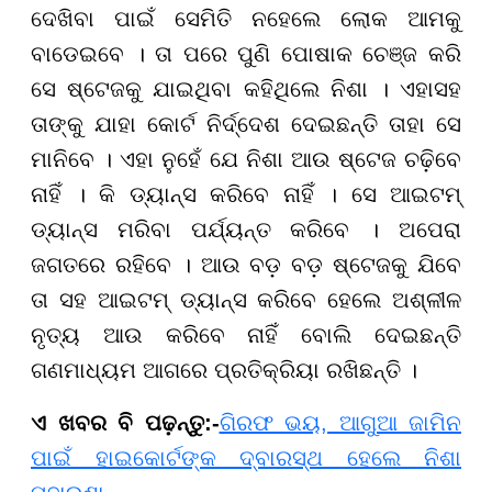
ଦେଖିବା ପାଇଁ ସେମିତି ନହେଲେ ଲୋକ ଆମକୁ
ବାଡେଇବେ । ତା ପରେ ପୁଣି ପୋଷାକ ଚେଞ୍ଜ କରି
ସେ ଷ୍ଟେଜକୁ ଯାଇଥିବା କହିଥିଲେ ନିଶା । ଏହାସହ
ତାଙ୍କୁ ଯାହା କୋର୍ଟ ନିର୍ଦ୍ଦେଶ ଦେଇଛନ୍ତି ତାହା ସେ
ମାନିବେ । ଏହା ନୁହେଁ ଯେ ନିଶା ଆଉ ଷ୍ଟେଜ ଚଢ଼ିବେ
ନାହିଁ । କି ଡ୍ୟାନ୍ସ କରିବେ ନାହିଁ । ସେ ଆଇଟମ୍
ଡ୍ୟାନ୍ସ ମରିବା ପର୍ଯ୍ୟନ୍ତ କରିବେ । ଅପେରା
ଜଗତରେ ରହିବେ । ଆଉ ବଡ଼ ବଡ଼ ଷ୍ଟେଜକୁ ଯିବେ
ତା ସହ ଆଇଟମ୍ ଡ୍ୟାନ୍ସ କରିବେ ହେଲେ ଅଶ୍ଳୀଳ
ନୃତ୍ୟ ଆଉ କରିବେ ନାହିଁ ବୋଲି ଦେଇଛନ୍ତି
ଗଣମାଧ୍ୟମ ଆଗରେ ପ୍ରତିକ୍ରିୟା ରଖିଛନ୍ତି ।
ଏ ଖବର ବି ପଢ଼ନ୍ତୁ:-
ଗିରଫ ଭୟ, ଆଗୁଆ ଜାମିନ
ପାଇଁ ହାଇକୋର୍ଟଙ୍କ ଦ୍ବାରସ୍ଥ ହେଲେ ନିଶା