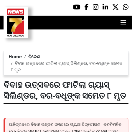
☰
Home
ବିଦେଶ
ବିବାହ ଉତ୍ସବରେ ଫାଟିଲା ଗ୍ୟାସ୍ ସିଲିଣ୍ଡର, ବର-ବଧୂଙ୍କ ସମେତ
୮ ମୃତ
ବିବାହ ଉତ୍ସବରେ ଫାଟିଲା ଗ୍ୟାସ୍
ସିଲିଣ୍ଡର, ବର-ବଧୂଙ୍କ ସମେତ ୮ ମୃତ
ପାକିସ୍ତାନରେ ବିବାହ ଉତ୍ସବ ସମୟରେ ଗ୍ୟାସ ବିସ୍ଫୋରଣ। ନବବିବାହିତ
ଦମ୍ପତିଙ୍କ ସମେତ ୮ ଜଣଙ୍କର ମୃତ୍ୟୁ । ଏହା ବ୍ୟତୀତ ୧୧ ଜଣ ଆହତ