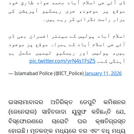
ڈی آئی جی اسلام آباد محمد جواد طارق خود
موقع پر موجود، جری ریسکیو آپریشن کی
براہِ راست نگرانی کر رہے ہیں۔
اسلام آباد پولیس کے سینئر افسران بھی ڈی
آئی جی اسلام آباد کے ہمراہ موقع پر موجود
ہیں، پولیس اور ریسکیو ٹیمیں مکمل ہم
pic.twitter.com/yrN4s1FsZ5
آہنگی کے…
— Islamabad Police (@ICT_Police)
January 11, 2026
ଇସଲାମାବାଦର ଅତିରିକ୍ତ ଡେପୁଟି କମିଶନର
(ଜେନେରାଲ) ସାହିବଜାଦା ୟୁସୁଫ କହିଛନ୍ତି ଯେ,
ବିସ୍ଫୋରଣରେ ଚାରୋଟି ଘର କ୍ଷତିଗ୍ରସ୍ତ
ହୋଇଛି। ମୃତକଙ୍କ ମଧ୍ୟରେ ବର ଏବଂ ବଧୂ ମଧ୍ୟ