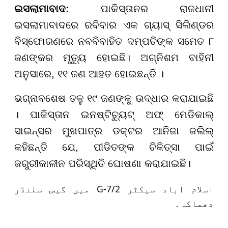
ଇସଲାମାବାଦ:
ପାକିସ୍ତାନର ରାଜଧାନୀ
ଇସଲାମାବାଦରେ ରବିବାର ଏକ ଗ୍ୟାସ୍ ସିଲିଣ୍ଡର
ବିସ୍ଫୋରଣରେ ନବବିବାହିତ ଦମ୍ପତିଙ୍କ ସମେତ ୮
ଜଣଙ୍କର ମୃତ୍ୟୁ ହୋଇଛି। ଅଗ୍ନିଶମ ବାହିନୀ
ଅନୁସାରେ, ୧୧ ଜଣ ଆହତ ହୋଇଛନ୍ତି ।
ଭଗ୍ନାବଶେଷ ତଳୁ ୧୯ ଜଣଙ୍କୁ ଉଦ୍ଧାର କରାଯାଇଛି
। ପାକିସ୍ତାନ ଇନଷ୍ଟିଚ୍ୟୁଟ୍ ଅଫ୍ ମେଡିକାଲ୍
ସାଇନ୍ସର ମୁଖପାତ୍ର ଡକ୍ଟର ଆନିଜା ଜଲିଲ୍
କହିଛନ୍ତି ଯେ, ପୀଡିତଙ୍କ ଚିକିତ୍ସା ପାଇଁ
ଜରୁରୀକାଳୀନ ପରିସ୍ଥିତି ଘୋଷଣା କରାଯାଇଛି।
اسلام آباد سیکٹر G-7/2 میں گیس سلنڈر
دھماکہ۔