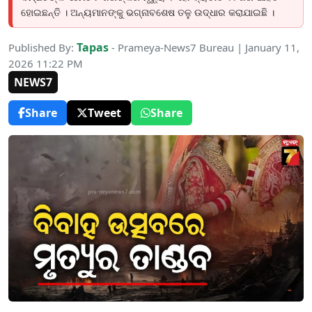
ହୋଇଛନ୍ତି । ଅନ୍ୟମାନଙ୍କୁ ଭଗ୍ନାବଶେଷ ତଳୁ ଉଦ୍ଧାର କରାଯାଇଛି ।
Tapas
Published By:
- Prameya-News7 Bureau | January 11,
2026 11:22 PM
NEWS7
Share
Tweet
Share