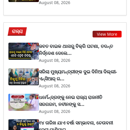
August 08, 2026
ରାଜ୍ୟ
View More
ଜବତ ବାଇକ ଥାନାରୁ ବିକ୍ରି ଘଟଣା, ତଦନ୍ତ
ନିର୍ଦ୍ଦେଶ ଦେଲେ...
August 08, 2026
ସରିଲା ମୁଖ୍ୟମନ୍ତ୍ରୀଙ୍କ ଦୁଇ ଦିନିଆ ଦିଲ୍ଲୀ-
ଏନ୍‌ସିଆର୍ ଗ...
August 08, 2026
ଧର୍ମେନ୍ଦ୍ରଙ୍କୁ ନେଇ ରାଜ୍ୟ ରାଜନୀତି
ସରଗରମ, ନବୀନଙ୍କୁ ସ...
August 08, 2026
୧୪ ତାରିଖ ଯାଏ ବର୍ଷା ସମ୍ଭାବନା, ଚେତାବନୀ
ଦେଲା ପାଣିପାଗ...