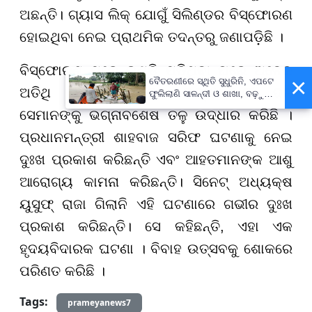
ଅଛନ୍ତି। ଗ୍ୟାସ ଲିକ୍ ଯୋଗୁଁ ସିଲିଣ୍ଡର ବିସ୍ଫୋରଣ
ହୋଇଥିବା ନେଇ ପ୍ରାଥମିକ ତଦନ୍ତରୁ ଜଣାପଡ଼ିଛି ।
ବିସ୍ଫୋରଣ ପରେ ଭୁଶୁଡ଼ି ପଡ଼ିଥିବା ଘରେ ଅନେକ
×
ବୈତରଣୀରେ ସ୍ଥିତି ସୁଧୁରିନି, ଏପଟେ
ଅତିଥି ଫସି ରହିଥିଲେ। ଉଦ୍ଧାରକାରୀ ଦଳ
ଫୁଲିଲାଣି ସାଳନ୍ଦୀ ଓ ଶାଖା, ବଢ଼ୁଛି
ବନ୍ୟା ଭୟ
ସେମାନଙ୍କୁ ଭଗ୍ନାବଶେଷ ତଳୁ ଉଦ୍ଧାର କରିଛି ।
ପ୍ରଧାନମନ୍ତ୍ରୀ ଶାହବାଜ ସରିଫ ଘଟଣାକୁ ନେଇ
ଦୁଃଖ ପ୍ରକାଶ କରିଛନ୍ତି ଏବଂ ଆହତମାନଙ୍କ ଆଶୁ
ଆରୋଗ୍ୟ କାମନା କରିଛନ୍ତି। ସିନେଟ୍ ଅଧ୍ୟକ୍ଷ
ୟୁସୁଫ୍ ରାଜା ଗିଲାନି ଏହି ଘଟଣାରେ ଗଭୀର ଦୁଃଖ
ପ୍ରକାଶ କରିଛନ୍ତି। ସେ କହିଛନ୍ତି, ଏହା ଏକ
ହୃଦୟବିଦାରକ ଘଟଣା । ବିବାହ ଉତ୍ସବକୁ ଶୋକରେ
ପରିଣତ କରିଛି ।
Tags:
prameyanews7