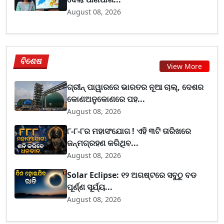
August 08, 2026
ବିଶେଷ
View More
ଗ୍ରୀନ୍ ପାୱାରରେ ଭାରତର ନୂଆ ଚାଲ୍, ଦେଶର
କୋଣଅନୁକୋଣରେ ପହ...
August 08, 2026
୮-୮-୮ର ମହାସଂଯୋଗ ! ଏହି ୩ଟି ତାରିଖରେ
ଜନ୍ମଗ୍ରହଣ କରିଥିବ...
August 08, 2026
Solar Eclipse: ୧୨ ଅଗଷ୍ଟରେ ସବୁଠୁ ବଡ
ପୂର୍ଣ୍ଣ ସୂର୍ଯ୍ୟ...
August 08, 2026