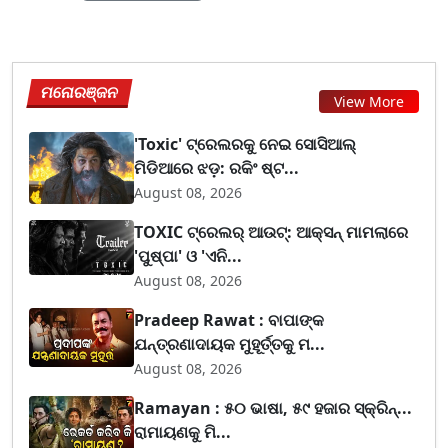
ମନୋରଞ୍ଜନ
View More
'Toxic' ଟ୍ରେଲରକୁ ନେଇ ସୋସିଆଲ୍
ମିଡିଆରେ ଝଡ଼: ରକିଂ ଷ୍ଟ...
August 08, 2026
TOXIC ଟ୍ରେଲର୍ ଆଉଟ୍: ଆକ୍ସନ୍ ମାମଲାରେ
'ପୁଷ୍ପା' ଓ 'ଏନି...
August 08, 2026
Pradeep Rawat : ବାପାଙ୍କ
ଯନ୍ତ୍ରଣାଦାୟକ ମୁହୂର୍ତ୍ତକୁ ମ...
August 08, 2026
Ramayan : ୫୦ ଭାଷା, ୫୯ ହଜାର ସ୍କ୍ରିନ୍...
ରାମାୟଣକୁ ମି...