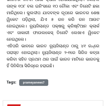
ତାଙ୍କ ୧୦୮ ବଲ ଇନିଂସରେ ୧୦ ଚୌକା ଏବଂ ତିନୋଟି ଛକା
ମାରିଥିଲେ। କୁଲଦୀପ ଯାଦବଙ୍କ ରୂପରେ ଭାରତର ଶେଷ
ୱିକେଟ ପଡ଼ିଥିଲା
,
ଯିଏ ୫ ରନ କରି ରନ ଆଉଟ
ହୋଇଥିଲେ। ନ୍ୟୁଜିଲାଣ୍ଡ ପକ୍ଷରୁ କ୍ରିଷ୍ଟିଆନ କ୍ଲାର୍କ
ଏବଂ ଜାକାରୀ ଫାଉଲକେସ୍ ତିନୋଟି ଲେଖାଏ ୱିକେଟ
ନେଇଥିଲେ।
ଏହିପରି ଭାବରେ ଭାରତ ନ୍ୟୁଜିଲାଣ୍ଡ ଠାରୁ ୪୧ ରନ୍‌ରେ
ପରାସ୍ତ ହୋଇଥିଲା। ନ୍ୟୁଜିଲାଣ୍ଡ ୨-୧ରେ ସିରିଜ କବ୍ଜା
କରିବା ସହିତ ପ୍ରଥମ ଥର ପାଇଁ ଭାରତ ମାଟିରେ ଭାରତକୁ
ହିଁ ଦିନିକିଆ ସିରିଜ୍‌ରେ ହରାଇଛି।
Tags:
prameyanews7