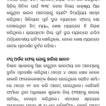
ସିରିଜ୍ ଜିତିବା ପାଇଁ ୩୩୮ ରନର ବିଜୟ ଲକ୍ଷ୍ୟ ପିଛା
କରୁଥିବା ଭାରତ ଆରମ୍ଭରୁ ବ୍ୟାଟିଂ ବିପର୍ଯ୍ୟୟ ସାମ୍ନା
କରିଥିଲା। ସିରିଜ୍‌ରେ ପୂର୍ବ ଦୁଇ ମ୍ୟାଚ୍‌ରେ ଫ୍ଲପ୍‌ ଶୋ
ଦେଖାଇଥିବା ହିଟ୍‌ ମ୍ୟାନ୍‌ ଶେଷ ମ୍ୟାଚ୍‌ରେ ବି ନିରାଶ
କରିଥିଲେ। କ୍ୟାପ୍ଟେନ ଗିଲ୍ ପୂର୍ବ ଦୁଇ ମ୍ୟାଚ୍‌ରେ ଯଦିଓ
ଅର୍ଦ୍ଧଶତକୀୟ ଇନିଂସ ଖେଳିଥିଲେ, ହେଲେ ଶେଷ ମ୍ୟାଚ୍‌ରେ
ତାଙ୍କ ପ୍ରଦର୍ଶନ ଦୁର୍ବଳ ରହିଲା।
ଟପ୍ ଅର୍ଡର ଫେଲ୍ ଯୋଗୁ
ହାରିଲା ଭାରତ
ବିଶାଳ ସ୍କୋରକୁ ପିଛା କରୁଥିବା ଭାରତୀୟ ଦଳ ଆରମ୍ଭରୁ
ଦୁର୍ବଳ ପ୍ରଦର୍ଶନ କରିଥିଲା। ମାତ୍ର
୪ ଓଭର ଖେଳ ବେଳେ
ଜାକାରି ଫାଉଲକେସଙ୍କ ଶିକାର ହୋଇଥିଲେ ରୋହିତ ଶର୍ମା।
ସେ ମାତ୍ର ୧୧ ରନ କରି ଆଉଟ୍ ହୋଇଥିଲେ। ସେହିଭଳି
ଫର୍ମରେ ଥିବା ଅଧିନାୟକ ଶୁଭମନ ଗିଲ୍ (୨୩)ଙ୍କୁ କାଇଲ୍
ଜାମିସନ୍ ବୋଲ୍ଡ କରିଥିଲେ। ଏହାପରେ ଶ୍ରେୟସ
ଆୟରଙ୍କୁ ମାତ୍ର ୩ ରନ୍‌ରେ କ୍ରିଷ୍ଟିଆନ୍ କ୍ଲାର୍କ ଆଉଟ୍