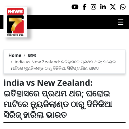
☰
Home
ଖେଳ
india vs New Zealand: ଇତିହାସରେ ପ୍ରଥମ ଥର; ଘରୋଇ
ମାଟିରେ ନ୍ୟୁଜିଲାଣ୍ଡ ଠାରୁ ଦିନିକିଆ ସିରିଜ୍ ହାରିଲା ଭାରତ
india vs New Zealand:
ଇତିହାସରେ ପ୍ରଥମ ଥର; ଘରୋଇ
ମାଟିରେ ନ୍ୟୁଜିଲାଣ୍ଡ ଠାରୁ ଦିନିକିଆ
ସିରିଜ୍ ହାରିଲା ଭାରତ