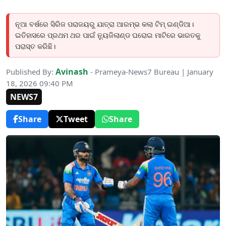
ନୂଆ ବର୍ଷରେ ସିରିଜ ପରାଜୟରୁ ଯାତ୍ରା ଆରମ୍ଭ କଲା ଟିମ୍ ଇଣ୍ଡିଆ।
ଇତିହାସରେ ପ୍ରଥମ ଥର ପାଇଁ ନ୍ୟୁଜିଲାଣ୍ଡ ଘରୋଇ ମାଟିରେ ଭାରତକୁ
ପରାସ୍ତ କରିଛି।
Avinash
Published By:
- Prameya-News7 Bureau | January
18, 2026 09:40 PM
NEWS7
Share
Tweet
Share