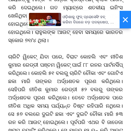
କରି ଦେଇଥିଲେ। ଗତ ମ୍ୟାଚ୍‌ରେ ଶତକୀୟ ଇନିଂସ
ଖେଳିଥିବା କେଏଲ ରାହୁଲ(୧) ଇନ୍ଦୋରରେ କିନ୍ତୁ ଫ୍ଲପ୍
×
ଓଡ଼ିଶାକୁ ଫୁଡ୍ ପ୍ରୋସେସିଂ ହବ୍
କରିବା ଦିଗରେ ବଡ଼ ପଦକ୍ଷେପ, ୪୨
ହୋଇଥିଲେ। ସେ ସ୍ପିନର ଜାଡେନ୍ ଲେନକ୍ସଙ୍କ ଶିକାର
ହଜାରରୁ ଅଧିକ ନିଯୁକ୍ତି ସୁଯୋଗ
ହୋଇଥିଲେ।
ରାହୁଲଙ୍କ ଆଉଟ୍ ହେବା ସମୟରେ ଭାରତର
ସ୍କୋର ୭୧/୪ ଥିଲା।
ଚାରିଟି ୱିକେଟ୍ ଯିବା ପରେ
,
ବିରାଟ କୋହଲି ଏବଂ ନୀତିଶ
କୁମାର ରେଡ୍ଡୀ ପଞ୍ଚମ ୱିକେଟ୍ ପାଇଁ ୮୮ ରନର ପାର୍ଟନର୍ସିପ୍‌
କରିଥିଲେ। କୋହଲି ୫୧ ବଲରୁ ଚାରିଟି ଚୌକା ଏବଂ ଗୋଟିଏ
ଛକା ମାରି ତାଙ୍କର ଅର୍ଦ୍ଧଶତକ ପୂରଣ କରିଥିଲେ।
ସେହିପରି ନୀତିଶ କୁମାର ରେଡ୍ଡୀ ୫୨ ବଲରୁ ତାଙ୍କର
ଅର୍ଦ୍ଧଶତକ ପୂରଣ କରିଥିଲେ। ତେବେ ଅର୍ଦ୍ଧଶତକ ପରେ
ନୀତିଶ ଅଧିକ ସମୟ ପର୍ଯ୍ୟନ୍ତ ତିଷ୍ଟ ରହିପାରି ନଥିଲେ।
ସେ ୫୭ ବଲରେ ଦୁଇଟି ଛକା ଏବଂ ଦୁଇଟି ଚୌକା ମାରି ୫୩
ରନ କରି ଆଉଟ୍ ହୋଇଥିଲେ। ପୂର୍ବପରି ଏଥର ବି ଜାଡେଜା
ଖରାପ ବ୍ୟାଟିଂ କରିଥିଲେ। ସେ ମାତ୍ର ୧୨ ରନ୍ କରି ଆଉଟ୍