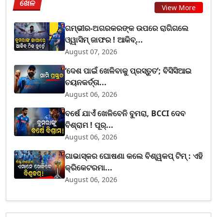
ଖେଳ
View More
ଗମ୍ଭୀର-ଅଗରକରଙ୍କ ଉପରେ ରାଗିଗଲେ
ଓ୍ୱାସିମ୍ ଜାଫର ! ଆକିବ୍...
August 07, 2026
‘ଦେଶ ପାଇଁ ଖେଳିବାକୁ ପ୍ରସ୍ତୁତ’; ବିସିସିଆଇ
ଚୟନକର୍ତ୍ତା...
August 06, 2026
ବର୍ଷେ ଯାଏଁ ଖେଳିବେନି ବୁମରା, BCCI ଦେବ
ବିଶ୍ରାମ ! ପୂର୍...
August 06, 2026
ଗାଭାସ୍କର ଘୋଷଣା କଲେ ବିଶ୍ୱକପ୍ ଟିମ୍ : ଏହି
କ୍ରିକେଟରମା...
August 06, 2026