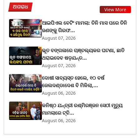
ଅପରାଧ
View More
ଆଇପିଏଲ ବେଟିଂ ମାମଲା: ତିନି ମାସ ପରେ ତିନି
ଜଣଙ୍କୁ ଗିରଫ...
August 07, 2026
ଭୂତ ବଙ୍ଗଳାରେ ଚାଞ୍ଚଲ୍ୟକର ଘଟଣା, ଛାତି
ଥରାଇଦେବ ଷଡ଼ଯନ୍ତ...
August 07, 2026
ଦୋଷୀ ସାବ୍ୟସ୍ତ ହେଲେ, ୧୦ ବର୍ଷ
ଜେଲଦଣ୍ଡାଦେଶ ବି ମିଳିଲା,...
August 06, 2026
କନିଷ୍ଠ ଯନ୍ତ୍ରୀ ରଶ୍ମିରଞ୍ଜନ ସେଠୀ ମୃତ୍ୟୁ
ମାମଲାରେ ଟ୍ବି...
August 06, 2026