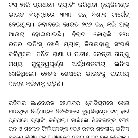
ଟସ୍ ହାରି ପ୍ରଥମେ ବ୍ୟାଟିଂ କରିଥିବା ନ୍ୟୁଜିଲାଣ୍ଡ
ଭାରତ ବିରୁଦ୍ଧରେ ୩୩୮ ରନ୍ ବିଶାଳ ଟାର୍ଗେଟ୍
ଦେଇଥିଲା। ଜବାବରେ ଭାରତ ୨୯୬ ରନ୍ କରି ଅଲ୍
ଆଉଟ୍ ହୋଇଯାଇଛି। ବିରାଟ କୋହଲି ୧୨୪
ରନର ଇନିଂସ୍ ଖେଳି ମ୍ୟାଚ୍ ଜିତାଇବାକୁ ସଂଘର୍ଷ
କରିଥିଲେ। ହର୍ଷିତ ରାଣା ଓ ନୀତୀଶ ରେଡ୍ଡୀ ତାଙ୍କୁ
ମଧ୍ୟ ଗୁରୁତ୍ୱପୂର୍ଣ୍ଣ ଅର୍ଦ୍ଧଶତକୀୟ ଇନିଂସ
ଖେଳିଥିଲେ। ହେଲେ ଶେଷରେ ଭାରତକୁ ପରାଜୟ
ସାମ୍ନା କରିବାକୁ ପଡ଼ିଛି।
ରବିବାର ଇନ୍ଦୋରର ହୋଲକର ଷ୍ଟାଡିୟମରେ ଖେଳା
ଯାଉଥିବା ନିର୍ଣ୍ଣାୟକ ଦିନିକିଆରେ ନ୍ୟୁଜିଲାଣ୍ଡ ଟସ୍ ହାରି
ପ୍ରଥମେ ବ୍ୟାଟିଂ କରିଥିଲା। ଡାରିଲେ ମିଚେଲଙ୍କ ୧୩୭
ରନ ଓ ଗ୍ଲେନ ଫିଲିପ୍ସଙ୍କ ୧୦୬ ରନର ଶତକୀୟ ଇନିଂସ
ବଳରେ କିଓ୍ଵି ଦଳ ୮ ଓ୍ଵିକେଟ୍ ହରାଇ ୩୩୭ ରନ କରିଥିଲା।