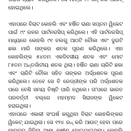
ହୋଇଥିଲେ।
ଏହାପରେ ବିରାଟ କୋହଲି ଏବଂ ହର୍ଷିତ ରାଣା ସପ୍ତମ ୱିକେଟ
ପାଇଁ ୯୯
ରନର ପାର୍ଟନରସିପ୍ କରିଥିଲେ। ଏହି ପାର୍ଟନରସିପ୍
ମଧ୍ୟରେ କୋହଲି ୯୧
ବଲରୁ ଆଠଟି ଚୌକା ଏବଂ ଦୁଇଟି
ଛକା ମାରି ତାଙ୍କର ଶତକ ପୂରଣ କରିଥିଲେ। ଏହା
କୋହଲିଙ୍କ ୫୪ତମ ଏକଦିବସୀୟ ଶତକ ଏବଂ ମୋଟ
୮୫ତମ ଅନ୍ତର୍ଜାତୀୟ ଶତକ ଥିଲା। ହର୍ଷିତ ରାଣା ଚାରିଟି ଛକା
ଏବଂ ଚାରିଟି ଚୌକା ସହିତ ତାଙ୍କର ଅର୍ଦ୍ଧଶତକ ପୂରଣ
କରିଥିଲେ।
ତେବେ ସେ ବି ରେଡ୍ଡୀଙ୍କ ପରି ଅର୍ଦ୍ଧଶତକ
ପରେ ବେଶି ସମୟ ତିଷ୍ଟି ପାରି ନଥିଲେ। ତା
'
ପରେ ଭାରତ
ପରବର୍ତ୍ତୀ ବଲ୍‌ରେ ମହମ୍ମଦ ସିରାଜଙ୍କ ୱିକେଟ
ହରାଇଥିଲା।
ଏହାପରେ ଏକାକୀ ସଂଘର୍ଷ କରୁଥିବା ବିରାଟ କୋହଲିଙ୍କର
ୱିକେଟ୍ ଯାଇଥିଲା। ସେ ୧୨୪ ରନ୍ କରି ଆଉଟ୍ ହେବା ପରେ
ଭାରତର ଜିତିବା ଆଶା କ୍ଷୀଣ ହୋଇଯାଇଥିଲା। କୋହଲି