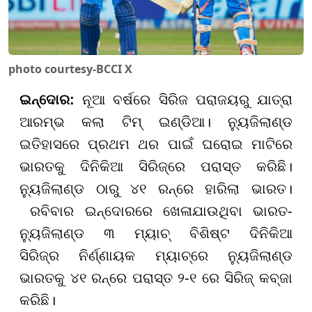
photo courtesy-BCCI X
ଇନ୍ଦୋର:
ନୂଆ ବର୍ଷରେ ସିରିଜ ପରାଜୟରୁ ଯାତ୍ରା
ଆରମ୍ଭ କଲା ଟିମ୍ ଇଣ୍ଡିଆ। ନ୍ୟୁଜିଲାଣ୍ଡ
ଇତିହାସରେ ପ୍ରଥମ ଥର ପାଇଁ ଘରୋଇ ମାଟିରେ
ଭାରତକୁ ଦିନିକିଆ ସିରିଜ୍‌ରେ ପରାସ୍ତ କରିଛି।
ନ୍ୟୁଜିଲାଣ୍ଡ ଠାରୁ ୪୧ ରନ୍‌ରେ ହାରିଲା ଭାରତ।
ରବିବାର ଇନ୍ଦୋରରେ ଖେଳାଯାଉଥିବା ଭାରତ-
ନ୍ୟୁଜିଲାଣ୍ଡ ୩ ମ୍ୟାଚ୍ ବିଶିଷ୍ଟ ଦିନିକିଆ
ସିରିଜ୍‌ର ନିର୍ଣ୍ଣାୟକ ମ୍ୟାଚ୍‌ରେ ନ୍ୟୁଜିଲାଣ୍ଡ
ଭାରତକୁ ୪୧ ରନ୍‌ରେ ପରାସ୍ତ ୨-୧ ରେ ସିରିଜ୍ କବ୍ଜା
କରିଛି।