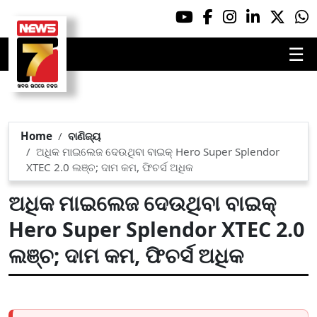
☰
Home
ବାଣିଜ୍ୟ
ଅଧିକ ମାଇଲେଜ ଦେଉଥିବା ବାଇକ୍ Hero Super Splendor
XTEC 2.0 ଲଞ୍ଚ; ଦାମ କମ, ଫିଚର୍ସ ଅଧିକ
ଅଧିକ ମାଇଲେଜ ଦେଉଥିବା ବାଇକ୍
Hero Super Splendor XTEC 2.0
ଲଞ୍ଚ; ଦାମ କମ, ଫିଚର୍ସ ଅଧିକ