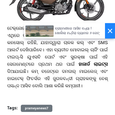
×
ଟେକ୍ନୋଲୋଜି ମାମଲାରେ ମଧ୍ୟ ବାଇକ୍‌ଟି ବେଶ୍ ଆଗରେ।
ବ୍ରାହ୍ମଣୀରେ ଆସିବ ବନ୍ୟା !
ଖୋଲିଲା ମନ୍ଦିରା ଡ୍ୟାମର ୬ ଗେଟ୍
ଏଥିରେ ବ୍ଲୁଟୁଥ୍ କନେକ୍ଟିଭିଟି ସହ ସମ୍ପୂର୍ଣ୍ଣ ଡିଜିଟାଲ୍
କନସୋଲ୍ ରହିଛି, ଯାହାଦ୍ୱାରା ଚାଳକ କଲ୍ ଏବଂ SMS
ଆଲର୍ଟ ଦେଖିପାରିବେ। ଏହା ବ୍ୟତୀତ ମୋବାଇଲ୍ ଚାର୍ଜିଂ ପାଇଁ
ଟାଇପ୍-ସି ୟୁଏସବି ପୋର୍ଟ ଏବଂ ସୁରକ୍ଷା ପାଇଁ ଏହି
ସେଗମେଣ୍ଟରେ ପ୍ରଥମ ଥର ପାଇଁ
ହାଜାର୍ଡ
ଲାଇଟ୍ସ
ଦିଆଯାଇଛି। କମ୍ ବଜେଟ୍‌ରେ ଦମଦାର୍ ମାଇଲେଜ୍ ଏବଂ
ହାଇଟେକ୍ ଫିଚର୍ସର ଏହି ଜୁଗଳବନ୍ଦୀ ଗ୍ରାହକଙ୍କୁ ବେଶ୍
ପସନ୍ଦ ଆସିବ ବୋଲି ଆଶା କରିଛି କମ୍ପାନୀ।
Tags:
prameyanews7