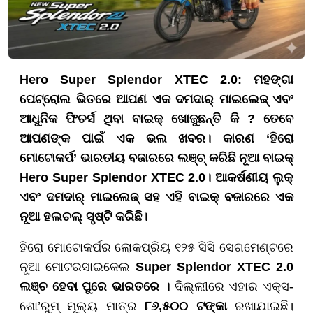
Hero Super Splendor XTEC 2.0: ମହଙ୍ଗା
ପେଟ୍ରୋଲ ଭିତରେ
ଆପଣ
ଏକ
ଦମଦାର୍
ମାଇଲେଜ୍
ଏବଂ
ଆଧୁନିକ
ଫିଚର୍ସ
ଥିବା
ବାଇକ୍
ଖୋଜୁଛନ୍ତି
କି ?
ତେବେ
ଆପଣଙ୍କ ପାଇଁ
ଏକ
ଭଲ
ଖବର
। କାରଣ
‘
ହିରୋ
ମୋଟୋକର୍ପ
’
ଭାରତୀୟ
ବଜାରରେ
ଲଞ୍ଚ୍
କରିଛି
ନୂଆ
ବାଇକ୍
Hero Super Splendor XTEC 2.0
।
ଆକର୍ଷଣୀୟ
ଲୁକ୍
ଏବଂ
ଦମଦାର୍
ମାଇଲେଜ୍
‌
ସହ
ଏହି
ବାଇକ୍
‌
ବଜାରରେ
ଏକ
ନୂଆ
ହଲଚଲ୍
ସୃଷ୍ଟି
କରିଛି
।
ହିରୋ ମୋଟୋକର୍ପର ଲୋକପ୍ରିୟ ୧୨୫ ସିସି ସେଗମେଣ୍ଟରେ
ନୂଆ ମୋଟରସାଇକେଲ
Super Splendor XTEC 2.0
ଲଞ୍ଚ ହେବା ପୁରେ ଭାରତରେ
।
ଦିଲ୍ଲୀରେ ଏହାର ଏକ୍ସ-
ଶୋ’ରୁମ୍ ମୂଲ୍ୟ ମାତ୍ର
୮୬
,
୫୦୦
ଟଙ୍କା
ରଖାଯାଇଛି।