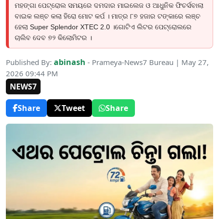
ମହଙ୍ଗା ପେଟ୍ରୋଲ ସମୟରେ ଦମଦାର ମାଇଲେଜ ଓ ଆଧୁନିକ ଫିଚର୍ସବାଲା
ବାଇକ ଲଞ୍ଚ କଲା ହିରୋ ମୋଟ କର୍ପ । ମାତ୍ର ୮୭ ହଜାର ଟଙ୍କାରେ ଲଞ୍ଚ
ହେଲା Super Splendor XTEC 2.0 ।ଗୋଟିଏ ଲିଟର ପେଟ୍ରୋଲରେ
ଚାଲିବ ଦେବ ୭୨ କିଲୋମିଟର ।
abinash
Published By:
- Prameya-News7 Bureau | May 27,
2026 09:44 PM
NEWS7
Share
Tweet
Share