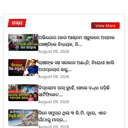
ରାଜ୍ୟ
View More
ଅଭିଯୋଗ ପରେ ଆଶ୍ରମ ସ୍କୁଲରେ ଅଚାନକ
ପହଞ୍ଚିଲେ ବିଧାୟକ, ନି...
August 09, 2026
ଚାଷୀଙ୍କ ସହ ସରକାର ଅଛନ୍ତି, ବିରୋଧୀ ଖାଲି
ଅପପ୍ରଚାର କରୁ...
August 09, 2026
ଡିପ୍ଲୋମା ପାସ୍ ଦୁହେଁ, ହେଲେ ବନ୍ଧା ପଡ଼ିଛି
ସାର୍ଟିଫିକେଟ...
August 09, 2026
ଦିନେ ସମୁଦ୍ର ଥିଲା ୩ କି.ମି. ଦୂରେ, ଏବେ
ଗାଁଠାରୁ ମାତ୍ର...
August 09, 2026