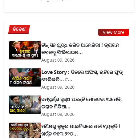
ବିଦେଶ
View More
ଚୀନ୍ ସହ ଯୁଦ୍ଧ କରିବ ଆମେରିକା ! ଡ୍ରାଗନ
କବଳରୁ ଫିଲିପାଇନ...
August 09, 2026
Love Story : ଦିନରେ ଅଫିସ୍, ରାତିରେ ଫୁଡ୍
ଡେଲିଭରି... ୮...
August 09, 2026
ସମ୍ପୂର୍ଣ୍ଣ ସୁସ୍ଥ ଅଛନ୍ତି ମୋଜତବା ଖାମେନି,
ଇରାନ ମିଡିଆ...
August 09, 2026
ମଣିଷରୁ କୁକୁର ପାଲଟିଗଲେ ଧନୀ ବ୍ୟକ୍ତି !
ଖର୍ଚ୍ଚ କଲେ ୨୨୦...