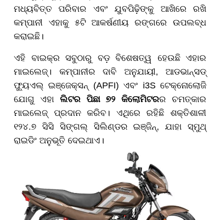
ମଧ୍ୟବିତ୍ତ ପରିବାର ଏବଂ ଯୁବପିଢ଼ିଙ୍କୁ ଆଖିରେ ରଖି
କମ୍ପାନୀ ଏହାକୁ ୫ଟି ଆକର୍ଷଣୀୟ ରଙ୍ଗରେ ଉପଲବ୍ଧ
କରାଇଛି।
ଏହି ବାଇକ୍‌ର ସବୁଠାରୁ ବଡ଼ ବିଶେଷତ୍ୱ ହେଉଛି ଏହାର
ମାଇଲେଜ୍‌। କମ୍ପାନୀର ଦାବି ଅନୁଯାୟୀ, ଆଡଭାନ୍ସଡ୍
ଫ୍ୟୁଏଲ୍ ଇଞ୍ଜେକ୍ସନ୍ (APFI) ଏବଂ i3S ଟେକ୍ନୋଲୋଜି
ଯୋଗୁ ଏହା
ଲିଟର
ପିଛା
୭୨
କିଲୋମିଟର
ର ଚମତ୍କାର
ମାଇଲେଜ୍ ପ୍ରଦାନ କରିବ। ଏଥିରେ ରହିଛି ଶକ୍ତିଶାଳୀ
୧୨୪.୭ ସିସି ସିଙ୍ଗଲ୍ ସିଲିଣ୍ଡର ଇଞ୍ଜିନ୍, ଯାହା ସ୍ମୁଥ୍
ରାଇଡିଂ ଅନୁଭୂତି ଦେଇଥାଏ।