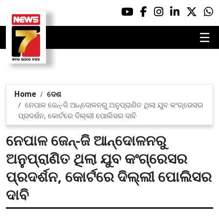
☰
Home
ଦେଶ
ନେପାଳ ଜେନ୍-ଜି ଆନ୍ଦୋଳନରୁ ଅନୁପ୍ରାଣିତ ଥିଲା ଯୁବ କଂଗ୍ରେସର
ପ୍ରଦର୍ଶନ, କୋର୍ଟରେ ଦିଲ୍ଲୀ ପୋଲିସର ଦାବି
ନେପାଳ ଜେନ୍-ଜି ଆନ୍ଦୋଳନରୁ
ଅନୁପ୍ରାଣିତ ଥିଲା ଯୁବ କଂଗ୍ରେସର
ପ୍ରଦର୍ଶନ, କୋର୍ଟରେ ଦିଲ୍ଲୀ ପୋଲିସର
ଦାବି