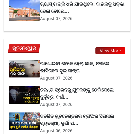
ଗ୍ୟାସ୍ ଟାଙ୍କି ଧରି ଯାଉଥିଲେ, ବାଇକକୁ ଧକ୍କା
ଦେଲା ବୋଲେ...
August 07, 2026
ଭୁବନେଶ୍ୱର
View More
ଗାଧୋଇବା ବେଳେ ହେଲା କାଳ, ନଦୀରେ
ଭାସିଗଲେ ଦୁଇ ସାଙ୍ଗ
August 07, 2026
ଚଳନ୍ତା ଟ୍ରେନରୁ ଯୁବକଙ୍କୁ ଠେଲିଦେଲେ
ଦୁର୍ବୃତ୍ତ, ବର୍ଷା...
August 07, 2026
ବଦଳିବ ଭୁବନେଶ୍ବରର ଟ୍ରାଫିକ ସିଗନାଲ
ବ୍ୟବସ୍ଥା, ଦୁର୍ଗା ପ...
August 06, 2026