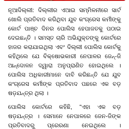
ନୂଆଦିଲ୍ଲୀ: ଦିଲ୍ଲୀର ଏଆଇ ସମ୍ମିଳନୀରେ ସାର୍ଟ
ଖୋଲି ପ୍ରତିବାଦ କରିଥିବା ଯୁବ କଂଗ୍ରେସ କର୍ମୀଙ୍କୁ
କୋର୍ଟ ପାଞ୍ଚ ଦିନର ପୋଲିସ ହେପାଜତକୁ ପଠାଇ
ଦେଇଛନ୍ତି । ସମସ୍ତ ଚାରି ଅଭିଯୁକ୍ତଙ୍କୁ କୋର୍ଟରେ
ହାଜର କରାଯାଇଥିଲା ଏବଂ ଦିଲ୍ଲୀ ପୋଲିସ କୋର୍ଟକୁ
କହିଥିଲେ ଯେ ବିକ୍ଷୋଭକାରୀ ନେପାଳର ଜେନ୍-ଜି
ଆନ୍ଦୋଳନ ଦ୍ୱାରା ଅନୁପ୍ରାଣିତ ହୋଇଥିଲେ ।
ପୋଲିସ ଅଧିକାରୀମାନେ ଦାବି କରିଛନ୍ତି ଯେ ଯୁବ
କଂଗ୍ରେସ କର୍ମୀଙ୍କ ପ୍ରତିବାଦ ପଛରେ ଏକ ବଡ଼
ଷଡ଼ଯନ୍ତ୍ର ଥିଲା ।
ପୋଲିସ କୋର୍ଟରେ କହିଛି, "ଏହା ଏକ ବଡ଼
ଷଡ଼ଯନ୍ତ୍ର । ସେମାନେ ନେପାଳରେ ଜେନ-ଜିଙ୍କ
ପ୍ରତିବାଦରୁ ପ୍ରେରଣା ନେଇଥିଲେ ।