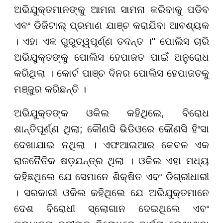
ଅଭିଯୁକ୍ତମାନଙ୍କୁ ଆମନା ସାମନା କରିବାକୁ ପଡିବ
ଏବଂ ଡିଜିଟାଲ୍ ପ୍ରମାଣ ଯାଞ୍ଚ କରାଯିବା ଆବଶ୍ୟକ
। ଏହା ଏକ ଗୁରୁତ୍ୱପୂର୍ଣ୍ଣ ତଦନ୍ତ ।" ପୋଲିସ ଚାରି
ଅଭିଯୁକ୍ତଙ୍କୁ ପୋଲିସ ହେପାଜତ ପାଇଁ ଅନୁରୋଧ
କରିଥିଲା । କୋର୍ଟ ପାଞ୍ଚ ଦିନର ପୋଲିସ ହେପାଜତକୁ
ମଞ୍ଜୁର କରିଛନ୍ତି ।
ଅଭିଯୁକ୍ତଙ୍କ ଓକିଲ କହିଥିଲେ, ବିରୋଧ
ଶାନ୍ତିପୂର୍ଣ୍ଣ ଥିଲା; କୌଣସି ଭିଡିଓରେ କୌଣସି ହିଂସା
ଦେଖାଯାଇ ନଥିଲା । ଏଫଆଇଆର କେବଳ ଏକ
ରାଜନୈତିକ ଷଡ଼ଯନ୍ତ୍ର ଥିଲା । ଓକିଲ ଏହା ମଧ୍ୟ
କହିଛଥିଲେ ଯେ ସେମାନେ ଶିକ୍ଷିତ ଏବଂ ଡିଗ୍ରୀଧାରୀ
। ସରକାରୀ ଓକିଲ କହିଥିଲେ ଯେ ଅଭିଯୁକ୍ତମାନେ
ଦେଶ ବିରୋଧୀ ସ୍ଲୋଗାନ ଦେଇଥିଲେ ଏବଂ