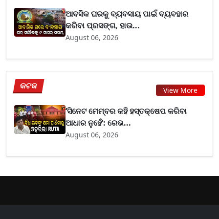
ଆବସିକ ଘରକୁ ବ୍ୟବସାୟ ପାଇଁ ବ୍ୟବହାର
କରିବା ପ୍ରସଙ୍ଗ, ହାଉ...
August 06, 2026
କଟକ
View More
‘ସିନେଟ ମେମ୍ବର କହି ହସ୍ତକ୍ଷେପ କରିବା
ଆଧାର ନୁହେଁ’: ରେଭ...
August 06, 2026