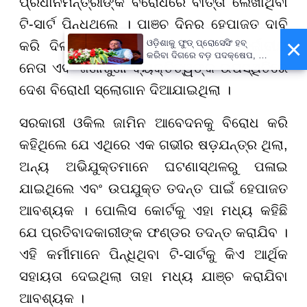
ପ୍ରଧାନମନ୍ତ୍ରୀଙ୍କ ବିରୋଧରେ ବାର୍ତ୍ତା ଲେଖାଥିବା
ଟି-ସାର୍ଟ ପିନ୍ଧିଥିଲେ । ପାଞ୍ଚ ଦିନର ହେପାଜତ ଦାବି
×
ଓଡ଼ିଶାକୁ ଫୁଡ୍ ପ୍ରୋସେସିଂ ହବ୍
କରି ଦିଲ୍ଲୀ ପୋଲିସ କହିଥିଲା ଯେ ଅନ୍ତର୍ଜାତୀୟ
କରିବା ଦିଗରେ ବଡ଼ ପଦକ୍ଷେପ, ୪୨
ନେତା ଏବଂ ଜଣାଶୁଣା ବ୍ୟକ୍ତିତ୍ୱଙ୍କ ଉପସ୍ଥିତିରେ
ହଜାରରୁ ଅଧିକ ନିଯୁକ୍ତି ସୁଯୋଗ
ଦେଶ ବିରୋଧୀ ସ୍ଲୋଗାନ ଦିଆଯାଇଥିଲା ।
ସରକାରୀ ଓକିଲ ଜାମିନ ଆବେଦନକୁ ବିରୋଧ କରି
କହିଥିଲେ ଯେ ଏଥିରେ ଏକ ଗଭୀର ଷଡ଼ଯନ୍ତ୍ର ଥିଲା,
ଅନ୍ୟ ଅଭିଯୁକ୍ତମାନେ ଘଟଣାସ୍ଥଳରୁ ପଳାଇ
ଯାଇଥିଲେ ଏବଂ ଉପଯୁକ୍ତ ତଦନ୍ତ ପାଇଁ ହେପାଜତ
ଆବଶ୍ୟକ । ପୋଲିସ କୋର୍ଟକୁ ଏହା ମଧ୍ୟ କହିଛି
ଯେ ପ୍ରତିବାଦକାରୀଙ୍କ ଫଣ୍ଡର ତଦନ୍ତ କରାଯିବ ।
ଏହି କର୍ମୀମାନେ ପିନ୍ଧିଥିବା ଟି-ସାର୍ଟକୁ କିଏ ଆର୍ଥିକ
ସହାୟତା ଦେଇଥିଲା ତାହା ମଧ୍ୟ ଯାଞ୍ଚ କରାଯିବା
ଆବଶ୍ୟକ ।