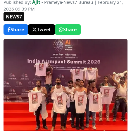
Ajit
Published By:
- Prameya-News7 Bureau | February 21,
2026 09:39 PM
NEWS7
Share
Tweet
Share