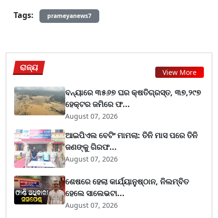
Tags:
prameyanews7
ରାଜ୍ୟ
View More
ବନ୍ୟାରେ ୩୫୬୭ ଘର କ୍ଷତିଗ୍ରସ୍ତ, ୩୭,୨୯୭
ହେକ୍ଟର ଜମିରେ ଫ...
August 07, 2026
ଆଇପିଏଲ ବେଟିଂ ମାମଲା: ତିନି ମାସ ପରେ ତିନି
ଜଣଙ୍କୁ ଗିରଫ...
August 07, 2026
ଶେଷରେ ହେଲା କାର୍ଯ୍ୟାନୁଷ୍ଠାନ, ନିଲମ୍ବିତ
ହେଲେ ସାଲେଭଟା...
August 07, 2026