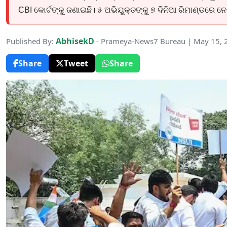
CBI କୋର୍ଟଙ୍କୁ ଜଣାଇଛି। ୫ ଅଭିଯୁକ୍ତଙ୍କୁ ୭ ଦିନିଆ ରିମାଣ୍ଡରେ ନେଲା 
AbhisekD
Published By:
- Prameya-News7 Bureau | May 15, 
Share
Tweet
Share