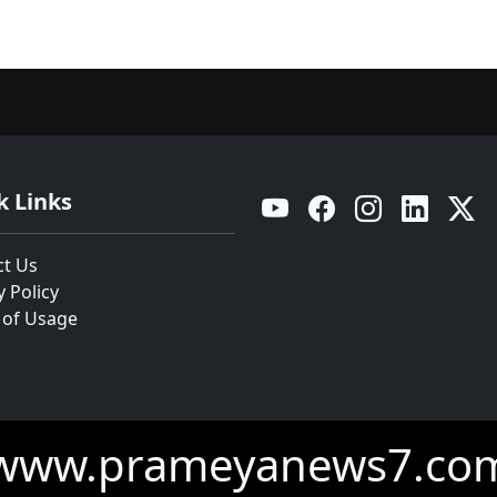
k Links
YouTube
Facebook
Instagram
Linkedin
Twitt
ct Us
y Policy
 of Usage
www.prameyanews7.co