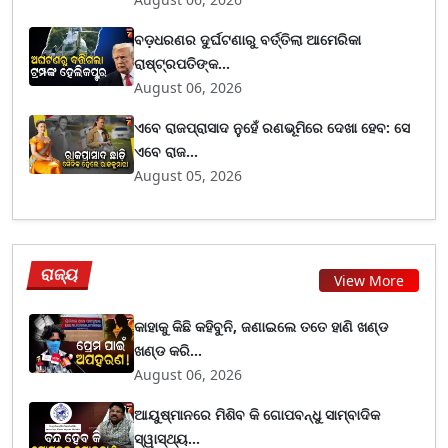
ବଡ଼ଧରଣର ଦୁର୍ଘଟଣାରୁ ବର୍ତ୍ତିଲା ଆମେରିକା
ରାଷ୍ଟ୍ରପତିଙ୍କ...
August 06, 2026
ଏବେ ରାଜପ୍ରାସାଦ ନୁହେଁ ରଣଭୂମିରେ ଦେଖା ହେବ: ସେ
ଏବେ ରାଜ...
August 05, 2026
ରାଜ୍ୟ
View More
କାହାକୁ କିଛି କହିବୁନି, ଜଣାଇଲେ ତତେ ହାଣି ଖଣ୍ଡ
ଖଣ୍ଡ କରି...
August 06, 2026
ଆୟୁଷ୍ମାନରେ ମିଶିବ କି ଗୋପବନ୍ଧୁ ସାମ୍ବାଦିକ
ସ୍ୱାସ୍ଥ୍ୟ...