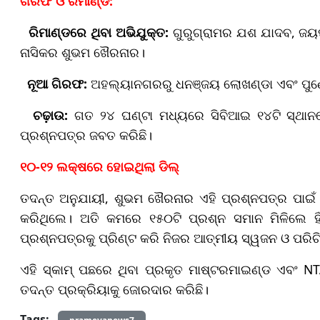
ଗିରଫ ଓ ରିମାଣ୍ଡ:
ରିମାଣ୍ଡରେ ଥିବା ଅଭିଯୁକ୍ତ:
ଗୁରୁଗ୍ରାମର ଯଶ ଯାଦବ, ଜୟପ
ନାସିକର ଶୁଭମ ଖୈରନାର।
ନୂଆ ଗିରଫ:
ଅହଲ୍ୟାନଗରରୁ ଧନଞ୍ଜୟ ଲୋଖଣ୍ଡା ଏବଂ ପୁଣେ
ଚଢ଼ାଉ:
ଗତ ୨୪ ଘଣ୍ଟା ମଧ୍ୟରେ ସିବିଆଇ ୧୪ଟି ସ୍ଥାନରେ
ପ୍ରଶ୍ନପତ୍ର ଜବତ କରିଛି।
୧୦-୧୨ ଲକ୍ଷରେ ହୋଇଥିଲା ଡିଲ୍
ତଦନ୍ତ ଅନୁଯାୟୀ, ଶୁଭମ ଖୈରନାର ଏହି ପ୍ରଶ୍ନପତ୍ର ପାଇଁ 
କରିଥିଲେ। ଅତି କମରେ ୧୫୦ଟି ପ୍ରଶ୍ନ ସମାନ ମିଳିଲେ ହିଁ 
ପ୍ରଶ୍ନପତ୍ରକୁ ପ୍ରିଣ୍ଟ କରି ନିଜର ଆତ୍ମୀୟ ସ୍ୱଜନ ଓ ପରିଚି
ଏହି ସ୍କାମ୍ ପଛରେ ଥିବା ପ୍ରକୃତ ମାଷ୍ଟରମାଇଣ୍ଡ ଏବଂ NTA
ତଦନ୍ତ ପ୍ରକ୍ରିୟାକୁ ଜୋରଦାର କରିଛି।
Tags: