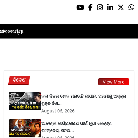
ଜୀବନଚର୍ଯ୍ୟା
ବିଦେଶ
View More
କଳା ଦିନର ଶୋକ ମନାଉଛି ଜାପାନ, ପରମାଣୁ ଅସ୍ତ୍ର
ମୁକ୍ତ ବିଶ...
August 06, 2026
ଆତଙ୍କୀ କାର୍ଯ୍ୟକଳାପ ପାଇଁ ନୂଆ କେନ୍ଦ୍ର
ବାଂଲାଦେଶ, ସତର...
August 06, 2026