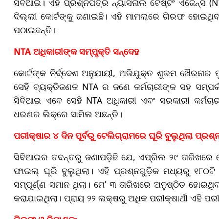
ସିବିଆଇ। ଏହି ପ୍ରଶ୍ନପତ୍ର ନ୍ୟାସନାଲ ଟେଷ୍ଟିଂ ଏଜେନ୍ସି
ଦିଲ୍ଲୀ କୋର୍ଟଙ୍କୁ ଜଣାଇଛି। ଏହି ମାମଲାରେ ଗିରଫ ହୋଇଥିବା
ପଠାଇଛନ୍ତି।
NTA ଅଧିକାରୀଙ୍କ ସମ୍ପୃକ୍ତି ସନ୍ଦେହ
କୋର୍ଟଙ୍କ ନିର୍ଦ୍ଦେଶ ଅନୁଯାୟୀ, ଅଭିଯୁକ୍ତ ଶୁଭମ ଖୈରନାର
ସେହି ବ୍ୟକ୍ତିଜଣକ NTA ର ଜଣେ କର୍ମଚାରୀଙ୍କ ସହ ସମ୍ପର୍
ସିବିଆଇ ଏବେ ସେହି NTA ଅଧିକାରୀ ଏବଂ ସରକାରୀ କର୍ମଚାରୀଙ
ଧରଣର ଲିକ୍‌ରେ ସାମିଲ ଅଛନ୍ତି।
ପରୀକ୍ଷାର ୪ ଦିନ ପୂର୍ବରୁ ଟେଲିଗ୍ରାମରେ ଘୂରି ବୁଲୁଥିଲା ପ୍ରଶ
ସିବିଆଇର ତଦନ୍ତରୁ ଜଣାପଡ଼ିଛି ଯେ, ଏପ୍ରିଲ ୨୯ ତାରିଖରେ
ଫାଇଲ୍ ଘୂରି ବୁଲୁଥିଲା। ଏହି ପ୍ରଶ୍ନଗୁଡ଼ିକ ମଧ୍ୟରୁ ୧୮୦
ସମ୍ପୂର୍ଣ୍ଣ ସମାନ ଥିଲା। ମେ’ ୩ ତାରିଖରେ ଅନୁଷ୍ଠିତ ହୋଇଥି
କରାଯାଇଥିଲା। ପ୍ରାୟ ୨୨ ଲକ୍ଷରୁ ଅଧିକ ପରୀକ୍ଷାର୍ଥୀ ଏହି ପ