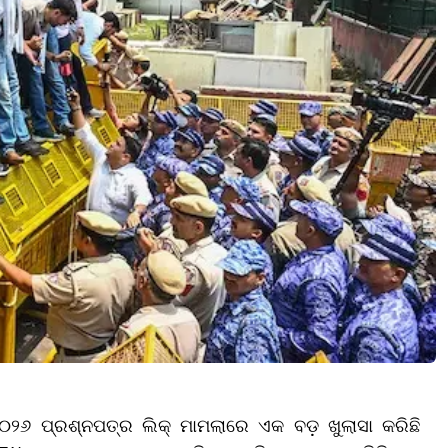
୬ ପ୍ରଶ୍ନପତ୍ର ଲିକ୍ ମାମଲାରେ ଏକ ବଡ଼ ଖୁଲାସା କରିଛି