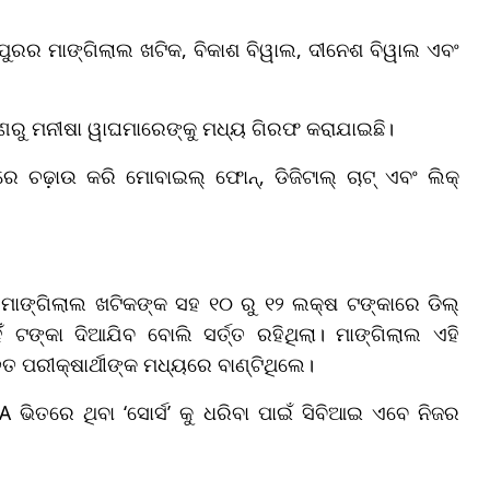
ୁରର ମାଙ୍ଗିଲାଲ ଖଟିକ, ବିକାଶ ବିୱାଲ, ଦୀନେଶ ବିୱାଲ ଏବଂ
ରୁ ମନୀଷା ୱାଘମାରେଙ୍କୁ ମଧ୍ୟ ଗିରଫ କରାଯାଇଛି।
 ଚଢ଼ାଉ କରି ମୋବାଇଲ୍ ଫୋନ୍, ଡିଜିଟାଲ୍ ଚାଟ୍ ଏବଂ ଲିକ୍
ମାଙ୍ଗିଲାଲ ଖଟିକଙ୍କ ସହ ୧୦ ରୁ ୧୨ ଲକ୍ଷ ଟଙ୍କାରେ ଡିଲ୍
ଟଙ୍କା ଦିଆଯିବ ବୋଲି ସର୍ତ୍ତ ରହିଥିଲା। ମାଙ୍ଗିଲାଲ ଏହି
ତ ପରୀକ୍ଷାର୍ଥୀଙ୍କ ମଧ୍ୟରେ ବାଣ୍ଟିଥିଲେ।
 ଭିତରେ ଥିବା ‘ସୋର୍ସ’ କୁ ଧରିବା ପାଇଁ ସିବିଆଇ ଏବେ ନିଜର