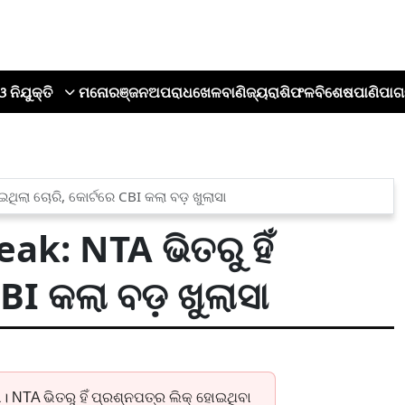
ଓ ନିଯୁକ୍ତି
ମନୋରଞ୍ଜନ
ଅପରାଧ
ଖେଳ
ବାଣିଜ୍ୟ
ରାଶିଫଳ
ବିଶେଷ
ପାଣିପାଗ
ିଲା ଚୋରି, କୋର୍ଟରେ CBI କଲା ବଡ଼ ଖୁଲାସା
k: NTA ଭିତରୁ ହିଁ
BI କଲା ବଡ଼ ଖୁଲାସା
 NTA ଭିତରୁ ହିଁ ପ୍ରଶ୍ନପତ୍ର ଲିକ୍ ହୋଇଥିବା