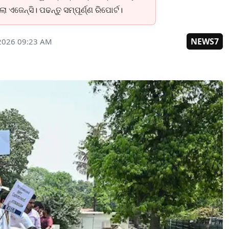
ଏଜେନ୍ସି। ପଢନ୍ତୁ ସମ୍ପୂର୍ଣ୍ଣ ରିପୋର୍ଟ।
NEWS7
2026 09:23 AM