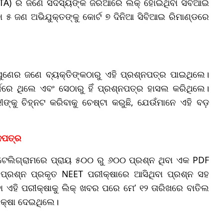
 (NTA) ର ଜଣେ ସଦସ୍ୟଙ୍କ ଜରିଆରେ ଲିକ୍ ହୋଇଥିବା ସିବିଆଇ
 ୫ ଜଣ ଅଭିଯୁକ୍ତଙ୍କୁ କୋର୍ଟ ୭ ଦିନିଆ ସିବିଆଇ ରିମାଣ୍ଡରେ
 ପୁଣେର ଜଣେ ବ୍ୟକ୍ତିଙ୍କଠାରୁ ଏହି ପ୍ରଶ୍ନପତ୍ର ପାଇଥିଲେ।
କରେ ଥିଲେ ଏବଂ ସେଠାରୁ ହିଁ ପ୍ରଶ୍ନପତ୍ର ହାସଲ କରିଥିଲେ।
୍କୁ ଚିହ୍ନଟ କରିବାକୁ ଚେଷ୍ଟା କରୁଛି, ଯେଉଁମାନେ ଏହି ବଡ଼
୍ନପତ୍ର
 ଟେଲିଗ୍ରାମରେ ପ୍ରାୟ ୫୦୦ ରୁ ୬୦୦ ପ୍ରଶ୍ନ ଥିବା ଏକ PDF
ଟି ପ୍ରଶ୍ନ ପ୍ରକୃତ NEET ପରୀକ୍ଷାରେ ଆସିଥିବା ପ୍ରଶ୍ନ ସହ
ବା ଏହି ପରୀକ୍ଷାକୁ ଲିକ୍ ଖବର ପରେ ମେ’ ୧୨ ତାରିଖରେ ବାତିଲ
ରୀକ୍ଷା ଦେଇଥିଲେ।