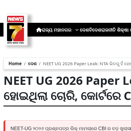
ରାଜ୍ୟ
ମହାନଗର
ଦେଶ
ବିଦେଶ
ରାଜନୀତି
ଶିକ୍ଷା 
Home
ଦେଶ
NEET UG 2026 Paper Leak: NTA ଭିତରୁ ହିଁ ହୋଇଥ
NEET UG 2026 Paper Lea
ହୋଇଥିଲା ଚୋରି, କୋର୍ଟରେ C
NEET-UG ୨୦୨୬ ପ୍ରଶ୍ନପତ୍ର ଲିକ୍ ମାମଲାରେ CBI ର ବଡ଼ ଖୁଲାସା।