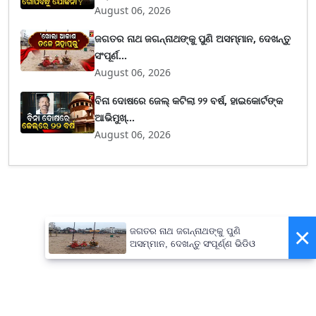
August 06, 2026
ଜଗତର ନାଥ ଜଗନ୍ନାଥଙ୍କୁ ପୁଣି ଅସମ୍ମାନ, ଦେଖନ୍ତୁ
ସଂପୂର୍ଣ...
August 06, 2026
ବିନା ଦୋଷରେ ଜେଲ୍ କଟିଲା ୨୨ ବର୍ଷ, ହାଇକୋର୍ଟଙ୍କ
ଆଭିମୁଖ୍...
August 06, 2026
×
ଜଗତର ନାଥ ଜଗନ୍ନାଥଙ୍କୁ ପୁଣି
ଅସମ୍ମାନ, ଦେଖନ୍ତୁ ସଂପୂର୍ଣ୍ଣ ଭିଡିଓ