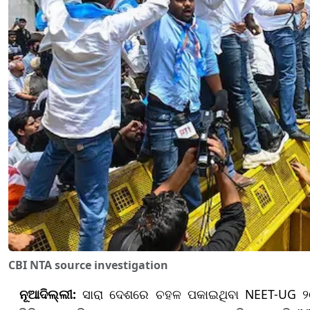
CBI NTA source investigation
ନୂଆଦିଲ୍ଲୀ:
ସାରା ଦେଶରେ ଚହଳ ପକାଇଥିବା NEET-UG ୨୦୨