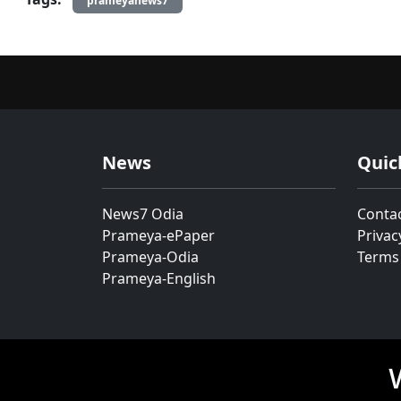
prameyanews7
News
Quic
News7 Odia
Conta
Prameya-ePaper
Privac
Prameya-Odia
Terms
Prameya-English