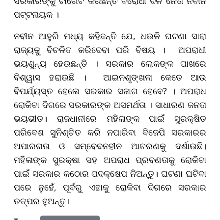
ସରକାରଙ୍କୁ ଟାର୍ଗେଟ କରିଛନ୍ତି ବିରୋଧୀ ଦଳ ନେତା ନବୀନ
ପଟ୍ଟନାୟକ ।
ନବୀନ ଆହୁରି ମଧ୍ୟ କହିଛନ୍ତି ଯେ, ଧଉଳି ଘଟଣା ସାରା
ରାଜ୍ୟକୁ ବିଚଳିତ କରିଦେବା ପରି ବିଷୟ । ଅପରାଧୀ
ଭୟଶୁନ୍ୟ ହେଉଛନ୍ତି । ସରକାର ଲୋକଙ୍କ ପାଖରେ
ବିଶ୍ୱାସ ହରାଉଛି । ଆଇନଶୃଙ୍ଖଳା କେତେ ଆଉ
ବିପର୍ଯ୍ୟସ୍ତ ହେଲେ ସରକାର ସଜାଗ ହେବେ? । ଅପରାଧ
ରୋକିବା ଦିଗରେ ସରକାରଙ୍କ ଅସମର୍ଥତା । ସାଧାରଣ ଜନତା
ଭୟଭୀତ। ରାଜଧାନୀରେ ମହିଳାଙ୍କ ପାଇଁ ସୁରକ୍ଷିତ
ପରିବେଶ ସୁନିଶ୍ଚିତ କରି ନପାରିବା ବିଜେପି ସରକାରର
ଅପାରଗତା ଓ ସମ୍ବେଦନହୀନ ଆଚରଣକୁ ଦର୍ଶାଉଛି।
ମହିଳାଙ୍କ ସୁରକ୍ଷା ସହ ଅପରାଧ ପ୍ରବଣତାକୁ ରୋକିବା
ପାଇଁ ସରକାର କଠୋର ପଦକ୍ଷେପ ନିଅନ୍ତୁ। ଘଟଣା ଘଟିବା
ପରେ ନୁହେଁ, ପୂର୍ବରୁ ଏହାକୁ ରୋକିବା ଦିଗରେ ସରକାର
ତତ୍ପର ହୁଅନ୍ତୁ।