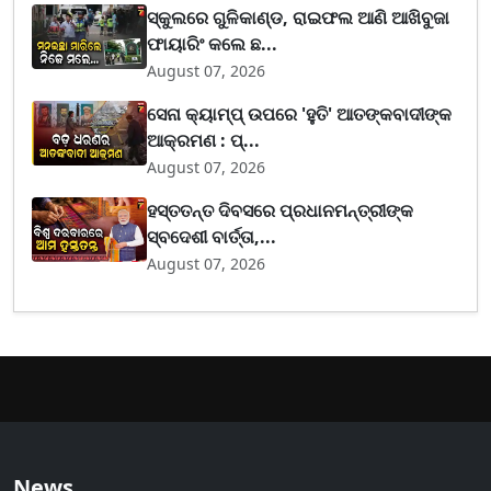
ସ୍କୁଲରେ ଗୁଳିକାଣ୍ଡ, ରାଇଫଲ ଆଣି ଆଖିବୁଜା
ଫାୟାରିଂ କଲେ ଛ...
August 07, 2026
ସେନା କ୍ୟାମ୍ପ୍ ଉପରେ 'ହୁତି' ଆତଙ୍କବାଦୀଙ୍କ
ଆକ୍ରମଣ : ପ୍...
August 07, 2026
ହସ୍ତତନ୍ତ ଦିବସରେ ପ୍ରଧାନମନ୍ତ୍ରୀଙ୍କ
ସ୍ବଦେଶୀ ବାର୍ତ୍ତା,...
August 07, 2026
News