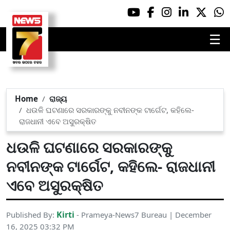
☰
Home
ରାଜ୍ୟ
ଧଉଳି ଘଟଣାରେ ସରକାରଙ୍କୁ ନବୀନଙ୍କ ଟାର୍ଗେଟ, କହିଲେ-
ରାଜଧାନୀ ଏବେ ଅସୁରକ୍ଷିତ
ଧଉଳି ଘଟଣାରେ ସରକାରଙ୍କୁ
ନବୀନଙ୍କ ଟାର୍ଗେଟ, କହିଲେ- ରାଜଧାନୀ
ଏବେ ଅସୁରକ୍ଷିତ
Kirti
Published By:
- Prameya-News7 Bureau | December
16, 2025 03:32 PM