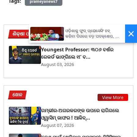
Tags:
prameyanews7
×
ଓଡ଼ିଶାକୁ ଫୁଡ୍ ପ୍ରୋସେସିଂ ହବ୍
ଶିକ୍ଷା ଓ ନିଯୁକ୍ତି
View More
କରିବା ଦିଗରେ ବଡ଼ ପଦକ୍ଷେପ, ୪୨
ହଜାରରୁ ଅଧିକ ନିଯୁକ୍ତି ସୁଯୋଗ
Youngest Professor: ୩୦୬ ବର୍ଷର
ରେକର୍ଡ ଭାଙ୍ଗିଲେ ୧୮ ବ...
August 03, 2026
ଖେଳ
View More
ଗମ୍ଭୀର-ଅଗରକରଙ୍କ ଉପରେ ରାଗିଗଲେ
ଓ୍ୱାସିମ୍ ଜାଫର ! ଆକିବ୍...
August 07, 2026