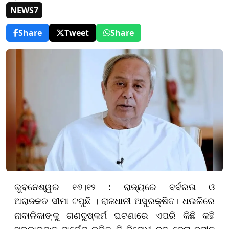
NEWS7
Share
Tweet
Share
ଭୁବନେଶ୍ୱର ୧୬।୧୨ : ରାଜ୍ୟରେ ବର୍ବରତା ଓ
ଅରାଜକତ ସୀମା ଟପୁଛି । ରାଜଧାନୀ ଅସୁରକ୍ଷିତ। ଧଉଳିରେ
ନାବାଳିକାଙ୍କୁ ଗଣଦୁଷ୍କର୍ମ ଘଟଣାରେ ଏପରି କିଛି କହି