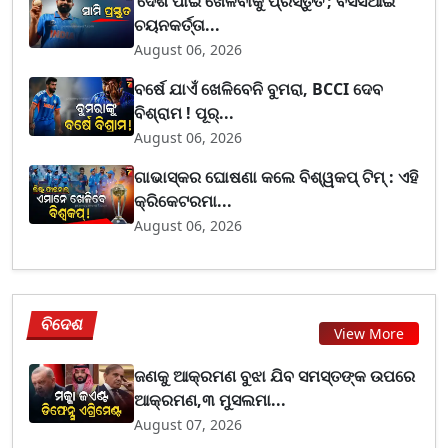
‘ଦେଶ ପାଇଁ ଖେଳିବାକୁ ପ୍ରସ୍ତୁତ’; ବିସିସିଆଇ
ଚୟନକର୍ତ୍ତା...
August 06, 2026
ବର୍ଷେ ଯାଏଁ ଖେଳିବେନି ବୁମରା, BCCI ଦେବ
ବିଶ୍ରାମ ! ପୂର୍...
August 06, 2026
ଗାଭାସ୍କର ଘୋଷଣା କଲେ ବିଶ୍ୱକପ୍ ଟିମ୍ : ଏହି
କ୍ରିକେଟରମା...
August 06, 2026
ବିଦେଶ
View More
ଜଣକୁ ଆକ୍ରମଣ ବୁଝା ଯିବ ସମସ୍ତଙ୍କ ଉପରେ
ଆକ୍ରମଣ,୩ ମୁସଲମା...
August 07, 2026