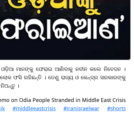
 ଓଡ଼ିଆ ମାନଙ୍କୁ ଫେରାଇ ଆଣିବାକୁ ନବୀନ କଲେ ନିବେଦନ ।
ୋକ ଫସି ରହିଛନ୍ତି । ତେଣୁ ରାଜ୍ୟ ଓ କେନ୍ଦ୍ର ସରକାରଙ୍କୁ
ିଅନ୍ତୁ ।
mo on Odia People Stranded in Middle East Crisis
ik
#middleeastcrisis
#iranisraelwar
#shorts