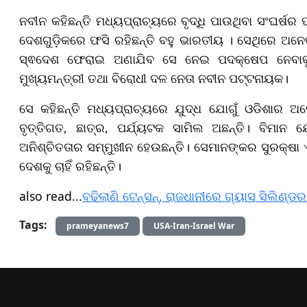
ନବୀନ କହିଛନ୍ତି ମଧ୍ୟପ୍ରାଚ୍ୟରେ ବୃଦ୍ଧି ପାଉଥିବା ସଂଘର୍ଷର
ଦେଶଗୁଡ଼ିକରେ ଫସି ରହିଛନ୍ତି ବହୁ ଭାରତୀୟ । ସେଥିରେ ଅନେକ 
ସ୍ଵଦେଶ ଫେରାଇ ଅଣାଯିବ ସେ ନେଇ ପଦକ୍ଷେପ ନେବାକୁ ତ
ମୁଖ୍ୟମନ୍ତ୍ରୀ ତଥା ବିରୋଧୀ ଦଳ ନେତା ନବୀନ ପଟ୍ଟନାୟକ।
ସେ କହିଛନ୍ତି ମଧ୍ୟପ୍ରାଚ୍ୟରେ ଯୁଦ୍ଧ ଯୋଗୁଁ ଓଡିଶାର ଅ
ବୃତ୍ତିଗତ, ଛାତ୍ର, ପର୍ଯ୍ୟଟକ ସାମିଲ ଅଛନ୍ତି। ବିମା
ଅନିଶ୍ଚିତତାର ସମ୍ମୁଖୀନ ହେଉଛନ୍ତି। ସେମାନଙ୍କର ସୁରକ୍ଷା
ଦେଶକୁ ଚାହିଁ ରହିଛନ୍ତି।
also read...
ବଢିଲାଣି ଟେନ୍‌ସନ୍‌, ରାଜଧାନୀରେ ଗ୍ୟାସ ସିଲିଣ୍ଡ
Tags:
prameyanews7
USA-Iran-Israel War