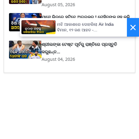
August 05, 2026
ମାସେ ଭିତରେ ହଟିବେ ଅଗରକର ! ରୋହିତଙ୍କ ସହ କଳି
×
ଭାରି ପଡ଼...
ମଝି ଆକାଶରେ ଦୋହଲିଲା Air India
ବିମାନ, ୧୨ ଜଣ ଆହତ -
August 05, 2026
PrameyaNews7
ଶ୍ରୀଲଙ୍କା ଟେଷ୍ଟ ପୂର୍ବରୁ ରାଞ୍ଚିରେ ପ୍ରସ୍ତୁତି
କରୁଛନ୍ତ...
August 04, 2026