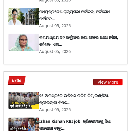
ମଧ୍ୟପ୍ରଦେଶ ରାଜ୍ୟସଭା ନିର୍ବାଚନ, ନିର୍ବିରୋଧ
ନିର୍ବାଚିତ...
August 05, 2026
ଗଣମାଧ୍ୟମ ସହ ଭର୍ଚୁଆଲ କଥା ହେଲେ ଶେଖ ହସିନା,
କହିଲେ- ଏହା...
August 05, 2026
ଖେଳ
View More
୧୫ ଅଗଷ୍ଟରେ ଇତିହାସ ରଚିବ ଟିମ୍ ଇଣ୍ଡିଆ:
ଶ୍ରୀଲଙ୍କା ବିପକ...
August 05, 2026
Ishan Kishan RBI job: କ୍ରିକେଟରରୁ ସିଧା
ସରକାରୀ ବାବୁ:...