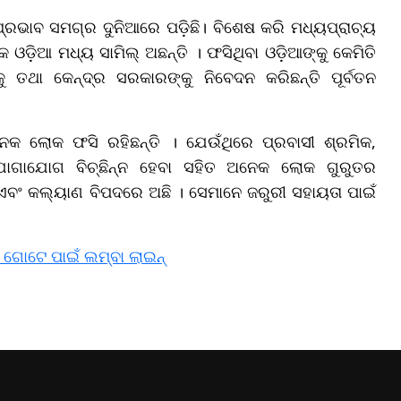
 ପ୍ରଭାବ ସମଗ୍ର ଦୁନିଆରେ ପଡ଼ିଛି। ବିଶେଷ କରି ମଧ୍ୟପ୍ରାଚ୍ୟ
ଓଡ଼ିଆ ମଧ୍ୟ ସାମିଲ୍ ଅଛନ୍ତି । ଫସିଥିବା ଓଡ଼ିଆଙ୍କୁ କେମିତି
ଥା କେନ୍ଦ୍ର ସରକାରଙ୍କୁ ନିବେଦନ କରିଛନ୍ତି ପୂର୍ବତନ
ନେକ ଲୋକ ଫସି ରହିଛନ୍ତି । ଯେଉଁଥିରେ ପ୍ରବାସୀ ଶ୍ରମିକ,
ନ ଯୋଗାଯୋଗ ବିଚ୍ଛିନ୍ନ ହେବା ସହିତ ଅନେକ ଲୋକ ଗୁରୁତର
 ଏବଂ କଲ୍ୟାଣ ବିପଦରେ ଅଛି । ସେମାନେ ଜରୁରୀ ସହାୟତା ପାଇଁ
ର ଗୋଟେ ପାଇଁ ଲମ୍ବା ଲାଇନ୍