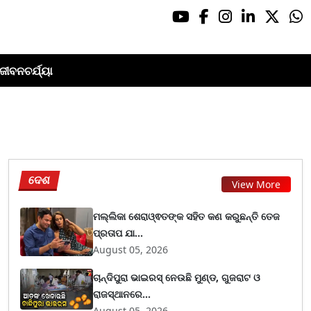
ଜୀବନଚର୍ଯ୍ୟା
ଦେଶ
View More
ମଲ୍ଲିକା ଶେରାଓ୍ଵତଙ୍କ ସହିତ କଣ କରୁଛନ୍ତି ତେଜ
ପ୍ରତାପ ଯା...
August 05, 2026
ଚାନ୍ଦିପୁରା ଭାଇରସ୍ ନେଉଛି ମୁଣ୍ଡ, ଗୁଜରାଟ ଓ
ରାଜସ୍ଥାନରେ...
August 05, 2026