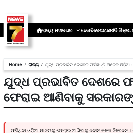
ରାଜ୍ୟ
ମହାନଗର
ଦେଶ
ବିଦେଶ
ରାଜନୀତି
ଶିକ୍ଷା 
Home
ରାଜ୍ୟ
ଯୁଦ୍ଧ ପ୍ରଭାବିତ ଦେଶରେ ଫସିଛନ୍ତି ଅନେକ ଓଡ଼ିଆ
ଯୁଦ୍ଧ ପ୍ରଭାବିତ ଦେଶରେ ଫ
ଫେରାଇ ଆଣିବାକୁ ସରକାରଙ୍
ଫସିଥିବା ଓଡ଼ିଆ ମାନଙ୍କୁ ଫେରାଇ ଆଣିବାକୁ ନବୀନ କଲେ ନିବେଦନ ।