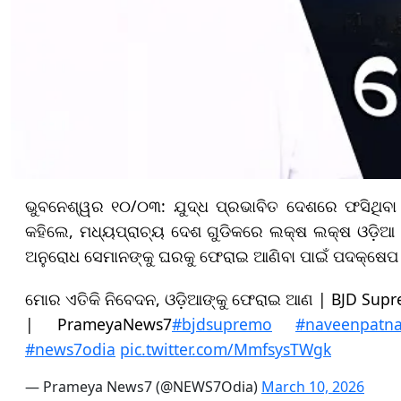
ଭୁବନେଶ୍ୱର ୧୦/୦୩: ଯୁଦ୍ଧ ପ୍ରଭାବିତ ଦେଶରେ ଫସିଥିବା
କହିଲେ, ମଧ୍ୟପ୍ରାଚ୍ୟ ଦେଶ ଗୁଡିକରେ ଲକ୍ଷ ଲକ୍ଷ ଓଡ଼ିଆ ଲ
ଅନୁରୋଧ ସେମାନଙ୍କୁ ଘରକୁ ଫେରାଇ ଆଣିବା ପାଇଁ ପଦକ୍ଷେପ ନ
ମୋର ଏତିକି ନିବେଦନ, ଓଡ଼ିଆଙ୍କୁ ଫେରାଇ ଆଣ | BJD Supre
| PrameyaNews7
#bjdsupremo
#naveenpatna
#news7odia
pic.twitter.com/MmfsysTWgk
— Prameya News7 (@NEWS7Odia)
March 10, 2026