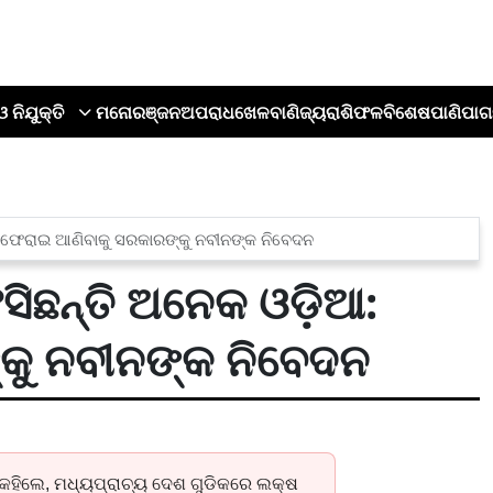
ଓ ନିଯୁକ୍ତି
ମନୋରଞ୍ଜନ
ଅପରାଧ
ଖେଳ
ବାଣିଜ୍ୟ
ରାଶିଫଳ
ବିଶେଷ
ପାଣିପାଗ
: ଫେରାଇ ଆଣିବାକୁ ସରକାରଙ୍କୁ ନବୀନଙ୍କ ନିବେଦନ
ସିଛନ୍ତି ଅନେକ ଓଡ଼ିଆ:
କୁ ନବୀନଙ୍କ ନିବେଦନ
 କହିଲେ, ମଧ୍ୟପ୍ରାଚ୍ୟ ଦେଶ ଗୁଡିକରେ ଲକ୍ଷ