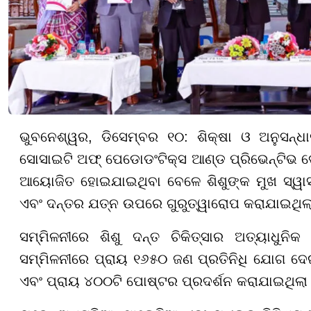
ଭୁବନେଶ୍ୱର, ଡିସେମ୍ବର ୧୦: ଶିକ୍ଷା ଓ ଅନୁସନ୍ଧ
ସୋସାଇଟି ଅଫ୍ ପେଡୋଡଂଟିକ୍ସ ଆଣ୍ଡ ପ୍ରିଭେନ୍ଟିଭ ଡେଂ
ଆୟୋଜିତ ହୋଇଯାଇଥିବା ବେଳେ ଶିଶୁଙ୍କ ମୁଖ ସ୍ୱାସ୍ଥ୍ୟ
ଏବଂ ଦନ୍ତର ଯତ୍ନ ଉପରେ ଗୁରୁତ୍ୱାରୋପ କରାଯାଇଥିଲା
ସମ୍ମିଳନୀରେ ଶିଶୁ ଦନ୍ତ ଚିକିତ୍ସାର ଅତ୍ୟାଧୁନି
ସମ୍ମିଳନୀରେ ପ୍ରାୟ ୧୬୫୦ ଜଣ ପ୍ରତିନିଧି ଯୋଗ ଦେଇଥ
ଏବଂ ପ୍ରାୟ ୪୦୦ଟି ପୋଷ୍ଟର ପ୍ରଦର୍ଶନ କରାଯାଇଥିଲା