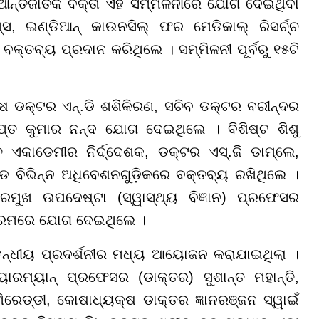
ନ୍ତର୍ଜାତିକ ବକ୍ତା ଏହି ସମ୍ମିଳନୀରେ ଯୋଗ ଦେଇଥିବା
୍ସ, ଇଣ୍ଡିଆନ୍ କାଉନସିଲ୍ ଫର ମେଡିକାଲ୍ ରିସର୍ଚ୍ଚ
କ୍ତବ୍ୟ ପ୍ରଦାନ କରିଥିଲେ । ସମ୍ମିଳନୀ ପୂର୍ବରୁ ୧୫ଟି
ଷ ଡକ୍ଟର ଏନ୍.ଡି ଶଶିିକିରଣ, ସଚିବ ଡକ୍ଟର ବରୀନ୍ଦର
 କୁମାର ନନ୍ଦ ଯୋଗ ଦେଇଥିଲେ । ବିଶିଷ୍ଟ ଶିଶୁ
ଚ ଏକାଡେମୀର ନିର୍ଦ୍ଦେଶକ, ଡକ୍ଟର ଏସ୍.ଜି ଡାମ୍ଲେ,
ବିଭିନ୍ନ ଅଧିବେଶନଗୁଡ଼ିକରେ ବକ୍ତବ୍ୟ ରଖିଥିଲେ ।
ରମୁଖ ଉପଦେଷ୍ଟା (ସ୍ୱାସ୍ଥ୍ୟ ବିଜ୍ଞାନ) ପ୍ରଫେସର
ୟକ୍ରମରେ ଯୋଗ ଦେଇଥିଲେ ।
ସମ୍ବନ୍ଧୀୟ ପ୍ରଦର୍ଶନୀର ମଧ୍ୟ ଆୟୋଜନ କରାଯାଇଥିଲା ।
େୟାରମ୍ୟାନ୍ ପ୍ରଫେସର (ଡାକ୍ତର) ସୁଶାନ୍ତ ମହାନ୍ତି,
ମିରେଡ୍ଡୀ, କୋଷାଧ୍ୟକ୍ଷ ଡାକ୍ତର ଜ୍ଞାନରଞ୍ଜନ ସ୍ୱାଇଁ