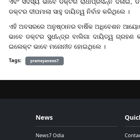
ଏବଂ ସଦସ୍ୟ ଭାବେ ଡକ୍ଟର ରାଧାପ୍ରସନ୍ନ ଦଳାଇ, ଡକ
ଡକ୍ଟର ଦୀପମାଲା ସାହୁ ଦାୟିତ୍ୱ ନିର୍ବାହ କରିଥିଲେ ।
ଏହି ଅବସରରେ ଅନୁଷ୍ଠାନର ବାର୍ଷିକ ଅଧିବେଶନ ଆୟୋଜ
ଭାବେ ଡକ୍ଟର ସୁଧୀନ୍ଦ୍ର ବାଲିଗା ଦାୟିତ୍ୱ ଗ୍ରହଣ କ
ଇଲେକ୍ଟ ଭାବେ ମନୋନୀତ ହୋଇଥିଲେ ।
Tags:
prameyanews7
News
Quic
News7 Odia
Conta