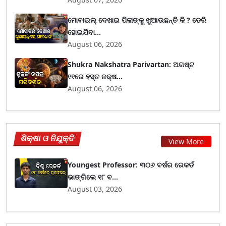
ମୋବାଇଲ୍ ଦେଖାଇ ପିଲାଙ୍କୁ ଖୁଆଉଛନ୍ତି କି ? ଡେରି
ହୋଇଯିବା...
August 06, 2026
Shukra Nakshatra Parivartan: ଅଗଷ୍ଟ
୧୧ରେ ହସ୍ତ ନକ୍ଷ...
August 06, 2026
ଶିକ୍ଷା ଓ ନିଯୁକ୍ତି
View More
Youngest Professor: ୩୦୬ ବର୍ଷର ରେକର୍ଡ
ଭାଙ୍ଗିଲେ ୧୮ ବ...
August 03, 2026