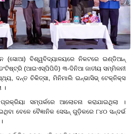
ାନ (ସୋଆ) ବିଶ୍ୱବିଦ୍ୟାଳୟରେ ନିକଟରେ ଇଣ୍ଡିଆନ୍
ଟିଷ୍ଟ୍ରି (ଆଇଏସ୍ପିପିଡି) ୩-ଦିନିଆ ଜାତୀୟ ସମ୍ମିଳନୀ
, ଦନ୍ତ ଚିକିତ୍ସା, ମିନିମାଲି ଇନ୍ଭାସିଭ୍ ଟେକ୍ନିକ୍ସ
 ।
କ ପ୍ରକ୍ରିୟା ସମ୍ପର୍କରେ ଆଲୋଚନା କରାଯାଇଥିଲା ।
ିବା ବେଳେ ବୈଜ୍ଞାନିକ ସେସନ୍ ଗୁଡ଼ିକରେ ୮୪୦ ସନ୍ଦର୍ଭ
 ।