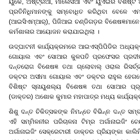
ୟୁକେ, ଅଷ୍ଟ୍ରିଆ, ମାଲେସିଆ ଏବଂ ୟୁଏଇର ବିଶିଷ୍ଟ ଆ
ପ୍ରତିନିଧିମାନଙ୍କୁ ସମ୍ବୋଧିତ କରିଥିବା ବେଳେ ଏମ
(ଆଇସିଏମ୍ଆର୍), ପିଜିଆଇ ଚଣ୍ଡିଗଡ଼ର ବିଶେଷଜ୍ଞମାନେ ବ
କର୍ମଶାଳାର ଆୟୋଜନ କରାଯାଇଥିଲା ।
ଉଦ୍ଘାଟନୀ କାର୍ଯ୍ୟକ୍ରମରେ ଆଇଏସ୍ପିପିଡିର ଅଧ୍ୟକ୍
ଗୋୟାଲ ଏବଂ ସୋଆର କୁଳପତି ପ୍ରଫେସର ପ୍ରଦୀପ୍ତ
ଦନ୍ତରୋଗ ବିଶେଷଜ୍ଞ ତଥା ଗ୍ଲୋବାଲ୍ ଓରାଲ ରିସର୍ଚ୍
ଡକ୍ଟର ଅସୀମା ଗୋୟାଲ ଏବଂ ଡକ୍ଟର ରାହୁଲ ହେଗଡେ 
ବିଶିଷ୍ଟ ସ୍ନାୟୁଶଲ୍ୟ ବିଶେଷଜ୍ଞ ତଥା ସୋଆର ପ୍ର୍
(ଡାକ୍ତର) ଅଶୋକ କୁମାର ମହାପାତ୍ର ମଧ୍ୟ କାର୍ଯ୍
ଶିଶୁ ଦନ୍ତ ଚିକିତ୍ସକଙ୍କ ନିମନ୍ତେ ବିଭିନ୍ନ ଦନ୍ତ 
ଏହି ସମ୍ମିଳନୀର ପରିଚାଳନା ଟିମ୍‌ର ଅର୍ଗାନାଇଜିଂ ଚ
ଅର୍ଗାନାଇଜିଂ ସେକ୍ରେଟାରୀ ଡାକ୍ତର ପ୍ରିୟଙ୍କା କାଲି