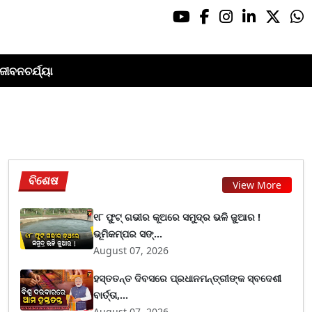
ଜୀବନଚର୍ଯ୍ୟା
ବିଶେଷ
View More
୧୮ ଫୁଟ୍ ଗଭୀର କୂଅରେ ସମୁଦ୍ର ଭଳି ଜୁଆର !
ଭୂମିକମ୍ପର ସଙ୍...
August 07, 2026
ହସ୍ତତନ୍ତ ଦିବସରେ ପ୍ରଧାନମନ୍ତ୍ରୀଙ୍କ ସ୍ବଦେଶୀ
ବାର୍ତ୍ତା,...
August 07, 2026