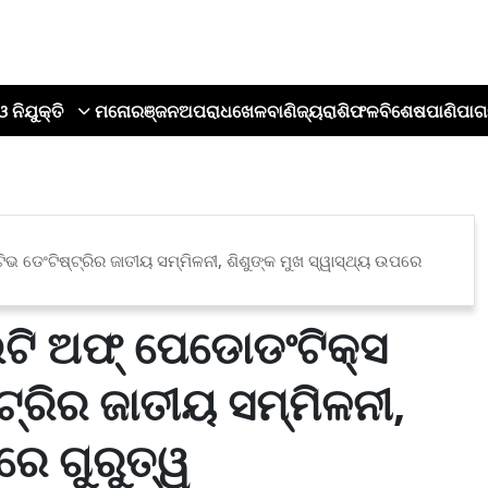
ଓ ନିଯୁକ୍ତି
ମନୋରଞ୍ଜନ
ଅପରାଧ
ଖେଳ
ବାଣିଜ୍ୟ
ରାଶିଫଳ
ବିଶେଷ
ପାଣିପାଗ
ଡେଂଟିଷ୍ଟ୍ରିର ଜାତୀୟ ସମ୍ମିଳନୀ, ଶିଶୁଙ୍କ ମୁଖ ସ୍ୱାସ୍ଥ୍ୟ ଉପରେ
ଟି ଅଫ୍ ପେଡୋଡଂଟିକ୍ସ
ଟ୍ରିର ଜାତୀୟ ସମ୍ମିଳନୀ,
ରେ ଗୁରୁତ୍ୱ