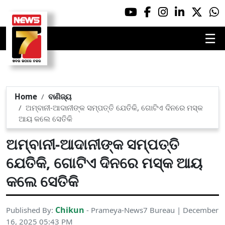
☰
Home
ବାଣିଜ୍ୟ
ଅମ୍ବାନୀ-ଆଦାନୀଙ୍କ ସମ୍ପତ୍ତି ଯେତିକି, ଗୋଟିଏ ଦିନରେ ମସ୍କ
ଆୟ କଲେ ସେତିକି
ଅମ୍ବାନୀ-ଆଦାନୀଙ୍କ ସମ୍ପତ୍ତି
ଯେତିକି, ଗୋଟିଏ ଦିନରେ ମସ୍କ ଆୟ
କଲେ ସେତିକି
Chikun
Published By:
- Prameya-News7 Bureau | December
16, 2025 05:43 PM