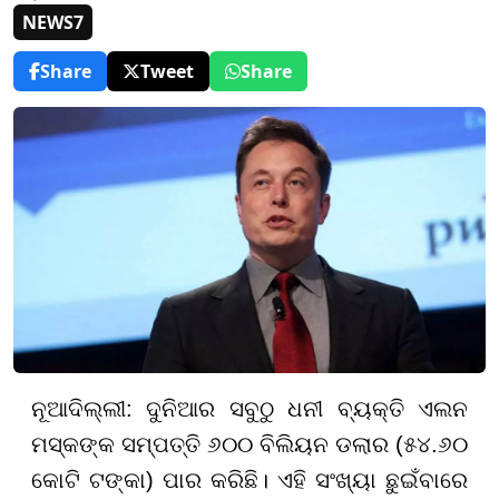
NEWS7
Share
Tweet
Share
ନୂଆଦିଲ୍ଲୀ: ଦୁନିଆର ସବୁଠୁ ଧନୀ ବ୍ୟକ୍ତି ଏଲନ
ମସ୍କଙ୍କ ସମ୍ପତ୍ତି ୬୦୦ ବିଲିୟନ ଡଲାର (୫୪.୬୦
କୋଟି ଟଙ୍କା) ପାର କରିଛି। ଏହି ସଂଖ୍ୟା ଛୁଇଁବାରେ