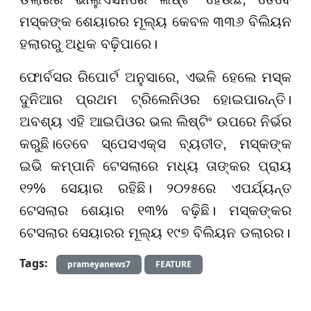
ମସ୍କଙ୍କ ଶେୟାରର ମୂଲ୍ୟ କେବଳ ୩୩୬ ବିଲିୟନ
ହଲାରରୁ ଅଧିକ ବଢ଼ିପାରେ।
ଫୋର୍ବସର ରିପୋର୍ଟ ଅନୁସାରେ, ଏଭଳି ହେଲେ ମସ୍କ
ଦୁନିଆର ପ୍ରଥମ ଟ୍ରିଲେନିଓର ହୋଇପାରନ୍ତି।
ଅବଶ୍ୟ ଏହି ଆଇପିଓର ଭଲ ଲିଷ୍ଟିଂ ଉପରେ ନିର୍ଭର
କରୁଛି।ତେବେ ସ୍ପେସଏକ୍ସ ବ୍ୟତୀତ, ମସ୍କଙ୍କ
ଇଭି କମ୍ପାନି ଟେସଲାରେ ମଧ୍ୟ ତାଙ୍କର ପ୍ରାୟ
୧୨% ସେୟାର ରହିଛି। ୨୦୨୫ରେ ଏପର୍ଯ୍ୟନ୍ତ
ଟେସଲାର ଶେୟାର ୧୩% ବଢ଼ିଛି। ମସ୍କଙ୍କର
ଟେସଲାର ସେୟାରର ମୂଲ୍ୟ ୧୯୭ ବିଲିୟନ ଡଲାରର।
Tags:
prameyanews7
FEATURE