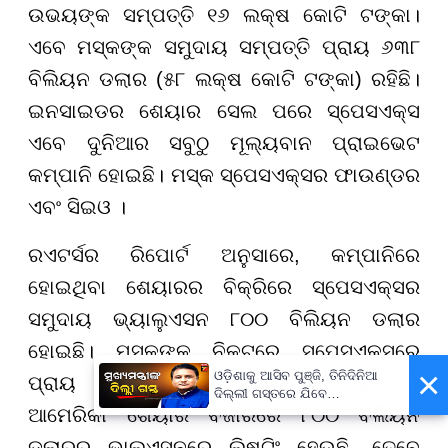
ଉଭୟଙ୍କ ସମ୍ପତ୍ତି ୧୬ ଲକ୍ଷ କୋଟି ଟଙ୍କା।
ଏବେ ମସ୍କଙ୍କ ସମୁଦାୟ ସମ୍ପତ୍ତି ପ୍ରାୟ ୬୩୮
ବିଲିୟନ ଡଲାର (୫୮ ଲକ୍ଷ କୋଟି ଟଙ୍କା) ରହିଛି।
ଇନସାଇଡର ଶେୟାର ସେଲ ପରେ ସ୍ପେସଏକ୍ସ
ଏବେ ଦୁନିଆର ସବୁଠୁ ମୂଲ୍ୟବାନ ପ୍ରାଇଭେଟ
କମ୍ପାନି ହୋଇଛି। ମସ୍କ ସ୍ପେସଏକ୍ସର ଫାଉଣ୍ଡର
ଏବଂ ସିଇଓ ।
ରଏଟର୍ସର ରିପୋର୍ଟ ଅନୁସାରେ, କମ୍ପାନିରେ
ହୋଇଥିବା ଶେୟାରର ବିକ୍ରିରେ ସ୍ପେସଏକ୍ସର
ସମୁଦାୟ ଭ୍ୟାଲୁଏସନ ୮୦୦ ବିଲିୟନ ଡଲାର
ହୋଇଛି। ମସ୍କଙ୍କ ନିକଟରେ ସ୍ପେସଏକ୍ସରେ
×
ଓଡ଼ିଶାକୁ ଆସିବ ପୁଞ୍ଜି, ତିନିଦିନିଆ
ପ୍ରାୟ ୪୨% ଶେୟାର ରହିଛି। ଯଦି କମ୍ପାନି
ଦିଲ୍ଲୀ ଗସ୍ତରେ ଯିବେ
ଆମେରିକା ଶେୟାର ବଜାରରେ ୮୦୦ ବିଲିୟନ
ମୁଖ୍ୟମନ୍ତ୍ରୀ ମୋହନ ମାଝୀ
ଡଲାରର ଭାଲୁଏସନରେ ଲିଷ୍ଟିଂ ହେଉଛି, ତେବେ