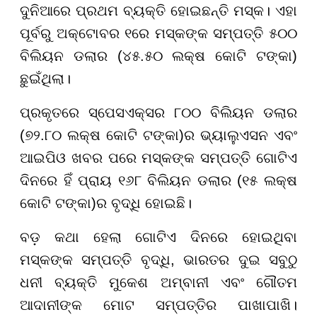
ଦୁନିଆରେ ପ୍ରଥମ ବ୍ୟକ୍ତି ହୋଇଛନ୍ତି ମସ୍କ। ଏହା
ପୂର୍ବରୁ ଅକ୍ଟୋବର ୧ରେ ମସ୍କଙ୍କ ସମ୍ପତ୍ତି ୫୦୦
ବିଲିୟନ ଡଲାର (୪୫.୫୦ ଲକ୍ଷ କୋଟି ଟଙ୍କା)
ଛୁଇଁଥିଲା।
ପ୍ରକୃତରେ ସ୍ପେସଏକ୍ସର ୮୦୦ ବିଲିୟନ ଡଲାର
(୭୨.୮୦ ଲକ୍ଷ କୋଟି ଟଙ୍କା)ର ଭ୍ୟାଲୁଏସନ ଏବଂ
ଆଇପିଓ ଖବର ପରେ ମସ୍କଙ୍କ ସମ୍ପତ୍ତି ଗୋଟିଏ
ଦିନରେ ହିଁ ପ୍ରାୟ ୧୬୮ ବିଲିୟନ ଡଲାର (୧୫ ଲକ୍ଷ
କୋଟି ଟଙ୍କା)ର ବୃଦ୍ଧି ହୋଇଛି।
ବଡ଼ କଥା ହେଲା ଗୋଟିଏ ଦିନରେ ହୋଇଥିବା
ମସ୍କଙ୍କ ସମ୍ପତ୍ତି ବୃଦ୍ଧି, ଭାରତର ଦୁଇ ସବୁଠୁ
ଧନୀ ବ୍ୟକ୍ତି ମୁକେଶ ଅମ୍ବାନୀ ଏବଂ ଗୌତମ
ଆଦାନୀଙ୍କ ମୋଟ ସମ୍ପତ୍ତିର ପାଖାପାଖି।