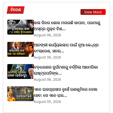
ବିଦେଶ
View More
କଳା ଦିନର ଶୋକ ମନାଉଛି ଜାପାନ, ପରମାଣୁ
ଅସ୍ତ୍ର ମୁକ୍ତ ବିଶ...
August 06, 2026
ଆତଙ୍କୀ କାର୍ଯ୍ୟକଳାପ ପାଇଁ ନୂଆ କେନ୍ଦ୍ର
ବାଂଲାଦେଶ, ସତର...
August 06, 2026
ବଡ଼ଧରଣର ଦୁର୍ଘଟଣାରୁ ବର୍ତ୍ତିଲା ଆମେରିକା
ରାଷ୍ଟ୍ରପତିଙ୍କ...
August 06, 2026
ଏବେ ରାଜପ୍ରାସାଦ ନୁହେଁ ରଣଭୂମିରେ ଦେଖା
ହେବ: ସେ ଏବେ ରାଜ...
August 05, 2026