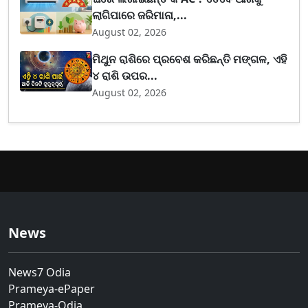
ଲାଗିପାରେ ଜରିମାନା,...
August 02, 2026
ମିଥୁନ ରାଶିରେ ପ୍ରବେଶ କରିଛନ୍ତି ମଙ୍ଗଳ, ଏହି
୪ ରାଶି ଉପର...
August 02, 2026
News
News7 Odia
Prameya-ePaper
Prameya-Odia