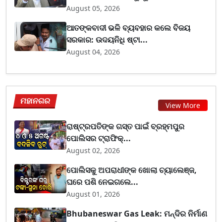
August 05, 2026
ଆତଙ୍କବାଦୀ ଭଳି ବ୍ୟବହାର କଲେ ବିଜୟ
ସରକାର: ଉଦୟନିଧି ଷ୍ଟା...
August 04, 2026
ମହାନଗର
View More
ରାଷ୍ଟ୍ରପତିଙ୍କ ଗସ୍ତ ପାଇଁ ବ୍ରହ୍ମପୁର
ପୋଲିସର ଟ୍ରାଫିକ୍...
August 02, 2026
ପୋଲିସକୁ ଅପରାଧୀଙ୍କ ଖୋଲା ଚ୍ୟାଲେଞ୍ଜ,
ଘରେ ପଶି ନେଇଗଲେ...
August 01, 2026
Bhubaneswar Gas Leak: ମନ୍ଦିର ନିର୍ମାଣ