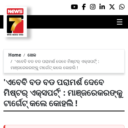
☰
Home
ଖେଳ
'ଏବେବି ବଡ ବଡ ପରାମର୍ଶ ଦେବେ ମିଷ୍ଟର୍ ଏକ୍ସପର୍ଟ୍' :
ମାଞ୍ଜରେକରଙ୍କୁ ଟାର୍ଗେଟ୍ କଲେ କୋହଲି !
'ଏବେବି ବଡ ବଡ ପରାମର୍ଶ ଦେବେ
ମିଷ୍ଟର୍ ଏକ୍ସପର୍ଟ୍' : ମାଞ୍ଜରେକରଙ୍କୁ
ଟାର୍ଗେଟ୍ କଲେ କୋହଲି !