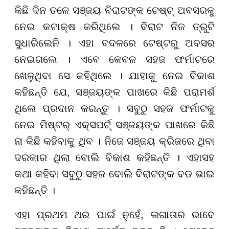
କିଛି ଦିନ ତଳେ ସଞ୍ଜୟ ବିରାଟଙ୍କ ଟେଷ୍ଟ୍ ଅବସରକୁ
ନେଇ କଟାକ୍ଷ କରିଥିଲେ । ବିରାଟ ନିଜ ତ୍ରୁଟି
ସୁଧାରିଲେନି । ଏହା ବଦଳରେ ଟେଷ୍ଟରୁ ଅବସର
ନେଇଗଲେ । ଏବେ କେବଳ ସହଜ ଫର୍ମାଟରେ
ଖେଳୁଥିବା ସେ କହିଥିଲେ । ଯାହାକୁ ନେଇ ବିକାଶ
କହିଛନ୍ତି ଯେ, ସଞ୍ଜୟଙ୍କ ପାଖରେ କିଛି ପରାମର୍ଶ
ଥିଲେ ପ୍ରଦାନ କରନ୍ତୁ । ସବୁଠୁ ସ
ହ
ଜ ଫର୍ମାଟକୁ
ନେଇ ମିଷ୍ଟର୍ ଏକ୍ସପର୍ଟ୍ ସଞ୍ଜୟଙ୍କ ପାଖରେ କିଛି
ନା କିଛି କହିବାକୁ ଥିବ । ନିଜେ ସଞ୍ଜୟ କ୍ରିଜରେ ଥିବା
ଦରକାର ଥିଲା ବୋଲି ବିକାଶ କହିଛନ୍ତି । ଏହାସହ
କଥା କହିବା ସବୁଠୁ ସହଜ ବୋଲି ବିରାଟଙ୍କ ବଡ ଭାଇ
କହିଛନ୍ତି ।
ଏହା ପ୍ରଥମ ଥର ପାଇଁ ନୁହେଁ, ଲଗାତାର ଭାବେ