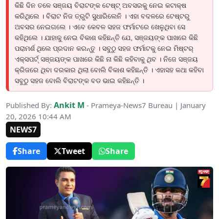
କିଛି ଦିନ ତଳେ ସଞ୍ଜୟ ବିରାଟଙ୍କ ଟେଷ୍ଟ୍ ଅବସରକୁ ନେଇ କଟାକ୍ଷ
କରିଥିଲେ । ବିରାଟ ନିଜ ତ୍ରୁଟି ସୁଧାରିଲେନି । ଏହା ବଦଳରେ ଟେଷ୍ଟରୁ
ଅବସର ନେଇଗଲେ । ଏବେ କେବଳ ସହଜ ଫର୍ମାଟରେ ଖେଳୁଥିବା ସେ
କହିଥିଲେ । ଯାହାକୁ ନେଇ ବିକାଶ କହିଛନ୍ତି ଯେ, ସଞ୍ଜୟଙ୍କ ପାଖରେ କିଛି
ପରାମର୍ଶ ଥିଲେ ପ୍ରଦାନ କରନ୍ତୁ । ସବୁଠୁ ସହଜ ଫର୍ମାଟକୁ ନେଇ ମିଷ୍ଟର୍
ଏକ୍ସପର୍ଟ୍ ସଞ୍ଜୟଙ୍କ ପାଖରେ କିଛି ନା କିଛି କହିବାକୁ ଥିବ । ନିଜେ ସଞ୍ଜୟ
କ୍ରିଜରେ ଥିବା ଦରକାର ଥିଲା ବୋଲି ବିକାଶ କହିଛନ୍ତି । ଏହାସହ କଥା କହିବା
ସବୁଠୁ ସହଜ ବୋଲି ବିରାଟଙ୍କ ବଡ ଭାଇ କହିଛନ୍ତି ।
Ankit M
Published By:
- Prameya-News7 Bureau | January
20, 2026 10:44 AM
NEWS7
Share
Tweet
Share