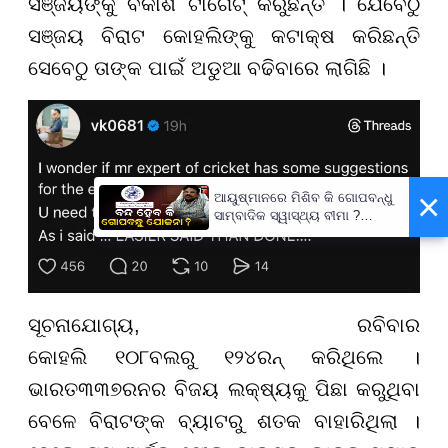
ସଞ୍ଜୟଙ୍କୁ ବିକାଶ ଟାର୍ଗେଟ୍ କରୁଛନ୍ତି । ଯେବେଠୁ
ସଞ୍ଜୟ ବିରାଟ କୋହଲିଙ୍କୁ କଟାକ୍ଷ କରିଛନ୍ତି
ସେବେଠୁ ତାଙ୍କ ପାଇଁ ଅଡୁଆ ବଢିବାରେ ଲାଗିଛି ।
×
ଆୟୁଷ୍ମାନରେ ମିଶିବ କି ଗୋପବନ୍ଧୁ
ସାମ୍ବାଦିକ ସ୍ୱାସ୍ଥ୍ୟ ବୀମା ?
ପ୍ରକ୍ରିୟା ଆରମ୍ଭ,
ସ୍ୱାସ୍ଥ୍ୟମନ୍ତ୍ରୀ କହିଲେ- ସରକାର
କରିବେ ତର୍ଜମା
ସୂଚନାଯୋଗ୍ୟ, ରବିବାର
କୋହଲି
୧୦୮
ବଲରୁ
୧୨୪
ରନ୍ କରିଥିଲେ ।
ଭାରତ
୩୩୭
ରନର ବିଜୟ ଲକ୍ଷ୍ୟକୁ ପିଛା କରୁଥିବା
ବେଳେ ବିରାଟଙ୍କ ବ୍ୟାଟରୁ ଶତକ ବାହାରିଥିଲା ।