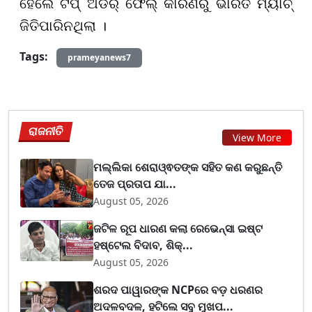
ହେଲେ ଟପ୍ ଅର୍ଡର୍ ଫେଲ୍ କାରଣରୁ ଭାରତ ମ୍ୟାଚ୍
ଜିତିପାରିନଥିଲା ।
Tags:
prameyanews7
ରାଜନୀତି
View More
ମଲ୍ଲିକା ଶେରାଓ୍ଵତଙ୍କ ସହିତ କଣ କରୁଛନ୍ତି
ତେଜ ପ୍ରତାପ ଯା...
August 05, 2026
ଜଟିଳ ରୂପ ଧାରଣ କଲା ରେଭେନ୍ସା ଇଷ୍ଟ
ହଷ୍ଟେଲ ବିଦାବ, ଶିକ୍...
August 05, 2026
ଶରଦ ପାୱାରଙ୍କ NCPରେ ବଡ଼ ଧରଣର
ଅଦଳବଦଳ, ହଟିଲେ ସବୁ ମୁଖପ...