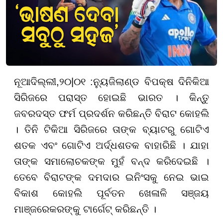
ନୂଆଦିଲ୍ଲୀ
,
୨୦|
୦୧ :
ନ୍ୟୁଜିଲାଣ୍ଡ ବିପକ୍ଷ ଦିନିକିଆ
ସିରିଜରେ ପରାସ୍ତ ହୋଇଛି ଭାରତ । କିନ୍ତୁ
ଜବରଦସ୍ତ ଫର୍ମ ପ୍ରଦର୍ଶନ କରିଛନ୍ତି ବିରାଟ କୋହଲି
। ତିନି ଟିକିଆ ସିରିଜରେ ତାଙ୍କ ବ୍ୟାଟରୁ ଗୋଟିଏ
ଶତକ ଏବଂ ଗୋଟିଏ ଅର୍ଦ୍ଧଶତକ ବାହାରିଛି । ଯାହା
ତାଙ୍କ ସମାଲୋଚକଙ୍କ ମୁହଁ ବନ୍ଦ କରିଦେଇଛି ।
ତେବେ ବିରାଟଙ୍କ ଦମଦାର ଇନିଂସକୁ ନେଇ ଭାଇ
ବିକାଶ କୋହଲି ପୂର୍ବତନ ଖେଳାଳି ସଞ୍ଜୟ
ମାଞ୍ଜରେକରଙ୍କୁ ଟାର୍ଗେଟ୍ କରିଛନ୍ତି ।