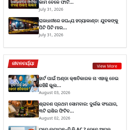
କାମ ବେଳେ ଫାଟି...
July 31, 2026
ରାଜଧାନୀରେ ଜଘନ୍ୟ ହତ୍ୟାକାଣ୍ଡ: ଯୁବକଙ୍କୁ
ପିଟି ପିଟି ମାର...
July 31, 2026
ଜୀବନଚର୍ଯ୍ୟା
View More
ହାର୍ଟ ପାଇଁ ଅଣ୍ଡା କ୍ଷତିକାରକ ନା ଏହାକୁ ନେଇ
ରହିଛି ଭୁଲ...
August 03, 2026
ଶ୍ରାବଣ ପ୍ରଥମ ସୋମବାର: ଦୁର୍ଲଭ ସଂଯୋଗ,
୩ଟି ରାଶିର ଫିଟିବ...
August 02, 2026
ଘରେ ଲଗାଇଛନ୍ତି କି AC ? ତେବେ ଆଗକୁ