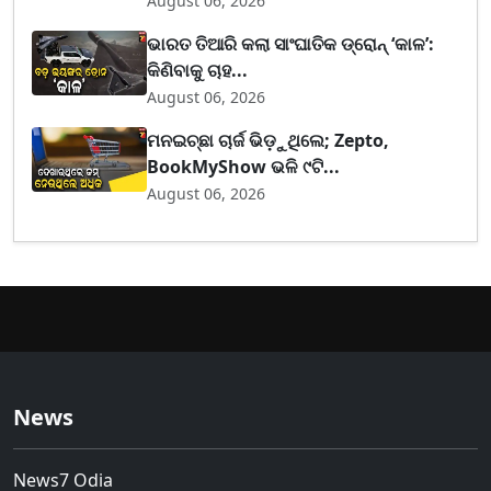
August 06, 2026
ଭାରତ ତିଆରି କଲା ସାଂଘାତିକ ଡ୍ରୋନ୍ ‘କାଳ’:
କିଣିବାକୁ ଚାହ...
August 06, 2026
ମନଇଚ୍ଛା ଚାର୍ଜ ଭିଡ଼ୁଥିଲେ; Zepto,
BookMyShow ଭଳି ୯ଟି...
August 06, 2026
News
News7 Odia