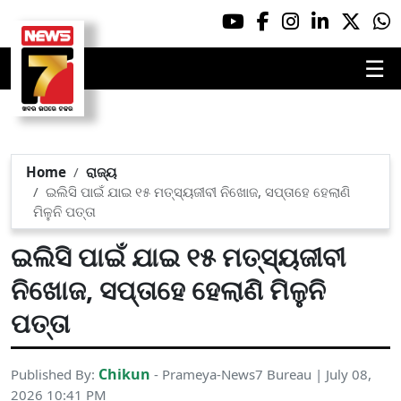
☰
Home
ରାଜ୍ୟ
ଇଲିସି ପାଇଁ ଯାଇ ୧୫ ମତ୍ସ୍ୟଜୀବୀ ନିଖୋଜ, ସପ୍ତାହେ ହେଲାଣି
ମିଳୁନି ପତ୍ତା
ଇଲିସି ପାଇଁ ଯାଇ ୧୫ ମତ୍ସ୍ୟଜୀବୀ
ନିଖୋଜ, ସପ୍ତାହେ ହେଲାଣି ମିଳୁନି
ପତ୍ତା
Chikun
Published By:
- Prameya-News7 Bureau | July 08,
2026 10:41 PM