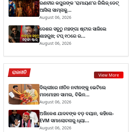
ରଣବୀର କପୁରଙ୍କ 'ରାମାୟଣ'ର ରିଲିଜ୍ ଡେଟ୍
ଆସିଲା ସାମ୍ନାକୁ...
August 06, 2026
ଦେଶର ସବୁଠୁ ମହଙ୍ଗା ଷ୍ଟାର ସାଜିଲେ
ଶାହରୁଖ; ଟପ୍‌ ୧୦ରେ ର...
August 06, 2026
ରାଜନୀତି
View More
ଦିଲ୍ଲୀରେ ନୀତିନ ନବୀନଙ୍କୁ ଭେଟିଲେ
ମନମୋହନ ସାମଲ, ବିଭିନ...
August 06, 2026
ଅଖିଳେଶ ଯାଦବଙ୍କ ବଡ଼ ବୟାନ, କହିଲେ-
EVM ସମାଲୋଚନାରୁ ଧ୍ୟା...
August 06, 2026