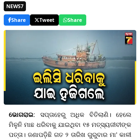
NEWS7
Share
Tweet
Share
ଭୋଗରାଇ
: ସପ୍ତାହେରୁ ଅଧିକ ବିତିଲାଣି। ହେଲେ
ମିଳୁନି ମାଛ ଧରିବାକୁ ଯାଇଥିବା ୧୫ ମତ୍ସ୍ୟଜୀବୀଙ୍କ
ପତ୍ତା। ଜଣାପଡ଼ିଛି ଗତ ୨ ତାରିଖ ଗୁରୁବାର ମା’ କାଳୀ