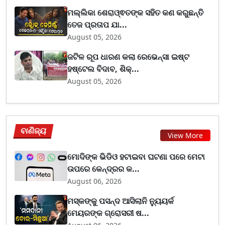
ମଲ୍ଲିକା ଶେରାଓ୍ଵତଙ୍କ ସହିତ କଣ କରୁଛନ୍ତି
ତେଜ ପ୍ରତାପ ଯା...
August 05, 2026
ଜଟିଳ ରୂପ ଧାରଣ କଲା ରେଭେନ୍ସା ଇଷ୍ଟ
ହଷ୍ଟେଲ ବିଦାବ, ଶିକ୍...
August 05, 2026
ବାଣିଜ୍ୟ
View More
ମୋଦିଙ୍କ ଭିଡିଓ ହଟାଇବା ଘଟଣା ପରେ ମେଟା
ଉପରେ କେନ୍ଦ୍ରର କ...
August 06, 2026
ମସ୍କଙ୍କୁ ପସନ୍ଦ ଆସିଲାନି ନ୍ୟୁୟର୍କ
ମେୟରଙ୍କ ଗ୍ରୋସରୀ ଷ...