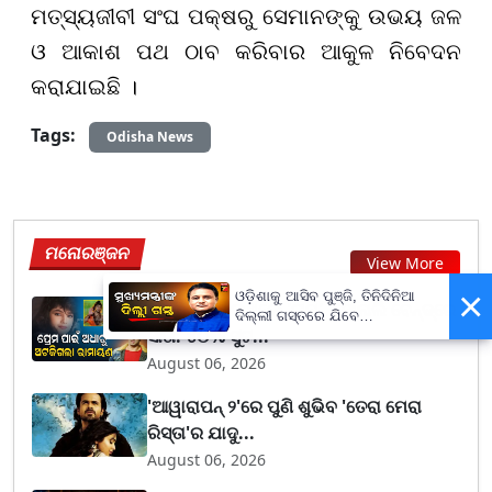
ମତ୍ସ୍ୟଜୀବୀ ସଂଘ ପକ୍ଷରୁ ସେମାନଙ୍କୁ ଉଭୟ ଜଳ
ଓ ଆକାଶ ପଥ ଠାବ କରିବାର ଆକୁଳ ନିବେଦନ
କରାଯାଇଛି ।
Tags:
Odisha News
ମନୋରଞ୍ଜନ
View More
×
ଓଡ଼ିଶାକୁ ଆସିବ ପୁଞ୍ଜି, ତିନିଦିନିଆ
ସଲମାନ ହୋଇଥିଲେ 'ରାମ', ସୋନାଲି ବେନ୍ଦ୍ରେ
ଦିଲ୍ଲୀ ଗସ୍ତରେ ଯିବେ
ସୀତା: ୪୦% ସୁଟ...
ମୁଖ୍ୟମନ୍ତ୍ରୀ ମୋହନ ମାଝୀ
August 06, 2026
'ଆୱାରାପନ୍ ୨'ରେ ପୁଣି ଶୁଭିବ 'ତେରା ମେରା
ରିସ୍ତା'ର ଯାଦୁ...
August 06, 2026