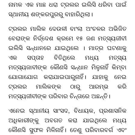
ନାମକ ଏକ ମାଛ ଧରା ଟ୍ରଲର ଇଲିସି ଧରିବା ପାଇଁ
ସ୍ଥାନୀୟ ଶଙ୍କରପୁରରୁ ବାହାରିଥିଲା।
ଟ୍ରଲର ମାଲିକ ଦେଉଳୀ ବାଂଲା ଅଂଚଳର ଅଭିଜିତ
ବେରାଙ୍କ ନିର୍ଦ୍ଦେଶ କ୍ରମେ ୧୫ ଜଣ ମତ୍ସ୍ୟଜୀବୀ
ଇଲିସି ସନ୍ଧାନରେ ଯାଇଥିଲେ । ମାତ୍ର ଘଟଣାକୁ
ଏକ ସପ୍ତାହ ବିତିଥିଲେ ମଧ୍ୟ ମତ୍ସ୍ୟ
ମତ୍ସ୍ୟଜାବୀଙ୍କ କୌଣସି ସନ୍ଧାନ ମିଳୁନାହିଁ କିମ୍ବା
ଯୋଗାଯୋଗ କରାଯାଇପାରୁନାହିଁ। ଯାହାକୁ ନେଇ
ଟ୍ରଲର ମାଲିକଙ୍କ ଠାରୁ ଆରମ୍ଭ କରି
ମତ୍ସ୍ୟଜୀବୀଙ୍କ ପରିବାର ଚିନ୍ତାରେ ଅଛନ୍ତି।
ଏନେଇ ସ୍ଥାନୀୟ ସାଂସଦ, ବିଧାୟକ, ପ୍ରଶାସନିକ
ଅଧିକାରୀଙ୍କୁ ଅବଗତ କରା ଯାଇଥିଲେ ମଧ୍ୟ
କୌଣସି ସୁଫଳ ମିଳିନାହିଁ। ତେଣୁ ପରିବାରବର୍ଗ ଏବଂ