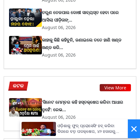
ତରୁଣ ତେଜପାଲ ଦୋଷୀ ସାବ୍ୟସ୍ତ ହେବା ପରେ
ଆସିଲା ପୀଡ଼ିତାଙ୍...
August 06, 2026
କାହାକୁ କିଛି କହିବୁନି, ଜଣାଇଲେ ତତେ ହାଣି ଖଣ୍ଡ
ଖଣ୍ଡ କରି...
August 06, 2026
କଟକ
View More
‘ସିନେଟ ମେମ୍ବର କହି ହସ୍ତକ୍ଷେପ କରିବା ଆଧାର
ନୁହେଁ’: ରେଭ...
August 06, 2026
×
ଓଡ଼ିଶାକୁ ଫୁଡ୍ ପ୍ରୋସେସିଂ ହବ୍ କରିବା
ଦିଗରେ ବଡ଼ ପଦକ୍ଷେପ, ୪୨ ହଜାରରୁ
ଅଧିକ ନିଯୁକ୍ତି ସୁଯୋଗ