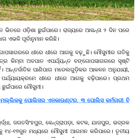
ନ ଭିତରେ ଓଡ଼ିଶା ଛୁଇଁପାରେ। ରାଜ୍ୟରେ ଆସନ୍ତା ୨ ଦିନ ପରେ
ଗ ଏଭଳି ପୂର୍ବାନୁମାନ କରିଛି।
ଙ୍ଗୋପସାଗରରେ ଧୀରେ ଧୀରେ ଆଗକୁ ବଢ଼ୁଛି। ମୌସୁମୀର ଗତିକୁ
ତ୍ର କିମ୍ବା ଅବପାତ ଏପର୍ଯ୍ୟନ୍ତ ବଙ୍ଗୋପସାଗରରେ ସୃଷ୍ଟି
ହିଁ। ଆନ୍ତର୍ଜାତିକ ପାଣିପାଗ ମଡେଲଗୁଡ଼ିକର ଆକଳନ ଅନୁଯାୟୀ,
 ପର୍ଯ୍ୟାୟକ୍ରମେ ଧୀରେ ଧୀରେ ଆଗକୁ ବଢ଼ିପାରେ। ପ୍ରଥମ
ା ଛୁଇଁପାରେ ମୌସୁମୀ।
ପପୁ ମଲ୍ଲିକକୁ ପୋଲିସର ଏନକାଉଣ୍ଟର, ୩ ପୋଲିସ କର୍ମଚାରୀ ବି
୍ଧା, ଜଗତସିଂହପୁର, କେନ୍ଦ୍ରାପଡ଼ା, କଟକ, ଯାଜପୁର, ଭଦ୍ରକ
ଶାକୁ ୧୪-୧୭ଜୁନ ମଧ୍ୟରେ ମୌସୁମୀ ଆଗମନ କରିପାରେ। ତୃତୀୟ