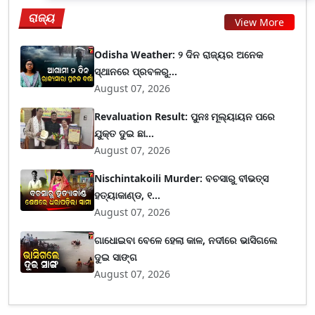
ରାଜ୍ୟ
View More
Odisha Weather: ୨ ଦିନ ରାଜ୍ୟର ଅନେକ
ସ୍ଥାନରେ ପ୍ରବଳରୁ...
August 07, 2026
Revaluation Result: ପୁନଃ ମୂଲ୍ୟାୟନ ପରେ
ଯୁକ୍ତ ଦୁଇ ଛା...
August 07, 2026
Nischintakoili Murder: ବଚସାରୁ ବୀଭତ୍ସ
ହତ୍ୟାକାଣ୍ଡ, ୧...
August 07, 2026
ଗାଧୋଇବା ବେଳେ ହେଲା କାଳ, ନଦୀରେ ଭାସିଗଲେ
ଦୁଇ ସାଙ୍ଗ
August 07, 2026