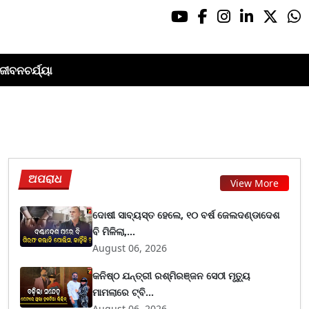
ଜୀବନଚର୍ଯ୍ୟା
ଅପରାଧ
View More
ଦୋଷୀ ସାବ୍ୟସ୍ତ ହେଲେ, ୧୦ ବର୍ଷ ଜେଲଦଣ୍ଡାଦେଶ
ବି ମିଳିଲା,...
August 06, 2026
କନିଷ୍ଠ ଯନ୍ତ୍ରୀ ରଶ୍ମିରଞ୍ଜନ ସେଠୀ ମୃତ୍ୟୁ
ମାମଲାରେ ଟ୍ବି...
August 06, 2026