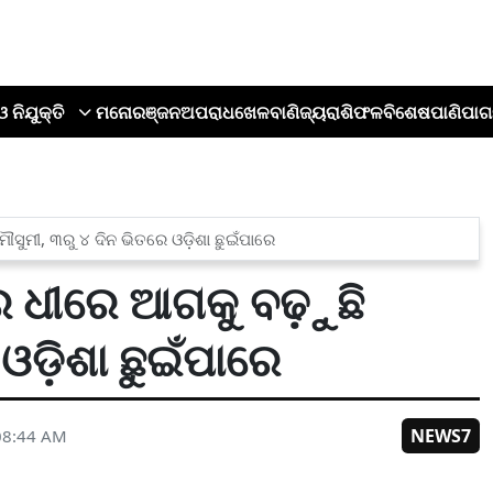
ଓ ନିଯୁକ୍ତି
ମନୋରଞ୍ଜନ
ଅପରାଧ
ଖେଳ
ବାଣିଜ୍ୟ
ରାଶିଫଳ
ବିଶେଷ
ପାଣିପାଗ
ୁମୀ, ୩ରୁ ୪ ଦିନ ଭିତରେ ଓଡ଼ିଶା ଛୁଇଁପାରେ
 ଧୀରେ ଆଗକୁ ବଢ଼ୁଛି
ଓଡ଼ିଶା ଛୁଇଁପାରେ
NEWS7
08:44 AM