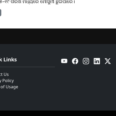
୫–୧୯ ତାରିଖ ମଧ୍ୟରେ ମୌସୁମୀ ଛୁଇଁପାରେ।
k Links
YouTube
Facebook
Instagram
Linkedin
Twitt
ct Us
y Policy
 of Usage