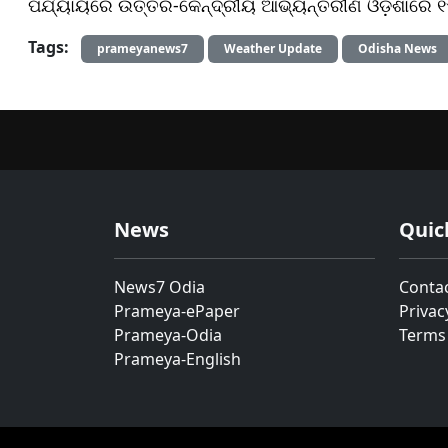
ପର୍ଯ୍ୟାୟରେ ଉତ୍ତର-କେନ୍ଦ୍ରୀୟ ଆଭ୍ୟନ୍ତରୀଣ ଓଡ଼ିଶାରେ ୧
Tags:
prameyanews7
Weather Update
Odisha News
News
Quic
News7 Odia
Conta
Prameya-ePaper
Privac
Prameya-Odia
Terms
Prameya-English