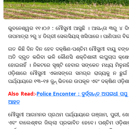
ଭୁବନେଶ୍ୱର ୧୧।୦୬ : ମୌସୁମୀ ଆସୁଛି । ଆସନ୍ତା ୩ରୁ ୪ ଦି
ତାପମାତ୍ରା ୨ରୁ ୪ ଡିଗ୍ରୀ ସେଲସିୟସ୍ ଖସିପାରେ। ପାଣିପାଗ ବିଭା
ଗତ କିଛି ଦିନ ଦିନ ହେବ ଦକ୍ଷିଣ-ପଶ୍ଚିମ ମୌସୁମୀ ବାୟୁ ବ
ଅତି ଦ୍ରୁତ କରିବା ଭଳି କୌଣସି ଶକ୍ତିଶାଳୀ ଲଘୁଚାପ କ୍ଷେ
ହୋଇନାହିଁ । ନିକଟରେ ସୃଷ୍ଟି ହେବାର ସଙ୍କେତ ମଧ୍ୟ ମିଳୁନା
ଓଡ଼ିଶାରେ ମୌସୁମୀ ଏକାସଙ୍ଗେ ସମଗ୍ର ରାଜ୍ୟକୁ ନ ଛୁଇଁ
ପର୍ଯ୍ୟାୟରେ ୧୩–୧୫ ଜୁନ୍ ଭିତରେ ଉପକୂଳ ଏବଂ ଦକ୍ଷିଣ ଓଡ଼ିଶ
Also Read:-
Police Enconter : ଦୁର୍ଦ୍ଦାନ୍ତ ଅପରାଧୀ 
ଆହତ
ମୌସୁମୀ ଆଗମନର ପ୍ରଥମ ପର୍ଯ୍ୟାୟରେ ଗଞ୍ଜାମ, ପୁରୀ, ଖୋର୍ଦ
ଏବଂ ବାଲେଶ୍ଵର ଜିଲ୍ଲା ପ୍ରଭାବିତ ହେବେ। ପଶ୍ଚିମ ଓଡ଼ି