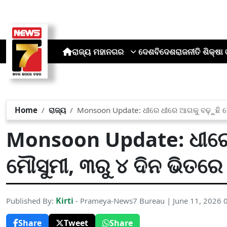
ରାଜ୍ୟ
ମହାନଗର
ଦେଶ
ବିଦେଶ
ରାଜନୀତି
ଶିକ୍ଷା 
Home
ରାଜ୍ୟ
Monsoon Update: ଧୀରେ ଧୀରେ ଆଗକୁ ବଢ଼ୁଛି ମୌସ
Monsoon Update: ଧୀରେ
ମୌସୁମୀ, ୩ରୁ ୪ ଦିନ ଭିତରେ 
Kirti
Published By:
- Prameya-News7 Bureau | June 11, 2026 
Share
Tweet
Share