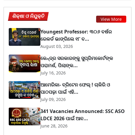
ଶିକ୍ଷା ଓ ନିଯୁକ୍ତି
View More
Youngest Professor: ୩୦୬ ବର୍ଷର
ରେକର୍ଡ ଭାଙ୍ଗିଲେ ୧୮ ବ...
August 03, 2026
କେନ୍ଦ୍ର ସରକାରଙ୍କୁ ସୁପ୍ରିମକୋର୍ଟଙ୍କ
ପରାମର୍ଶ, ପିଲାଙ୍କ...
July 16, 2026
ଆମେରିକା- ବ୍ରିଟେନ ଫେଲ୍ ! ଚାକିରି ଓ
ପାଠପଢ଼ା ପାଇଁ ଏହି...
July 09, 2026
341 Vacancies Announced: SSC ASO
LDCE 2026 ପାଇଁ ଆବ...
June 28, 2026