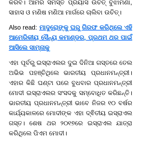
କରିବ। ଆମର ସମସ୍ତ ପ୍ରୟାସ ଉଚିତ୍ ବୁଝାମଣା,
ସାହାସ ଓ ମଣିଷ ମଣିଆ ମାର୍ଗରେ ଚାଲିବା ଉଚିତ୍।
Also read:
ମାଦୁରୋଙ୍କୁ ଘରୁ ଗିରଫ କରିଥିଲେ ଏହି
ଆମେରିକୀୟ ସୈନ୍ୟ କମାଣ୍ଡର, ପ୍ରଥମ ଥର ପାଇଁ
ଆସିଲେ ସାମ୍ନାକୁ
ଏହା ପୂର୍ବରୁ ଇସ୍ରାଏଲର ଦୁଇ ଦିନିଆ ଗସ୍ତରେ ତେଲ
ଅଭିଭ ପହଞ୍ଚିଥିଲେ ଭାରତୀୟ ପ୍ରଧାନମନ୍ତ୍ରୀ।
ଏହାର କିଛି ଘଣ୍ଟା ପରେ ବୁଧବାର ପ୍ରଧାନମନ୍ତ୍ରୀ
ମୋଦୀ ଇସ୍ରାଏଲର ସଂସଦକୁ ସମ୍ବୋଧିତ କରିଛନ୍ତି।
ଭାରତୀୟ ପ୍ରଧାନମନ୍ତ୍ରୀ ଭାବେ ନିଜର ୧୦ ବର୍ଷର
କାର୍ଯ୍ୟକାଳରେ ମୋଦୀଙ୍କ ଏହା ଦ୍ଵିତୀୟ ଇସ୍ରାଏଲ
ଗସ୍ତ। ଶେଷ ଥର ୨୦୧୭ରେ ଇସ୍ରାଏଲ ଯାତ୍ରା
କରିଥିଲେ ପିଏମ ମୋଦୀ।