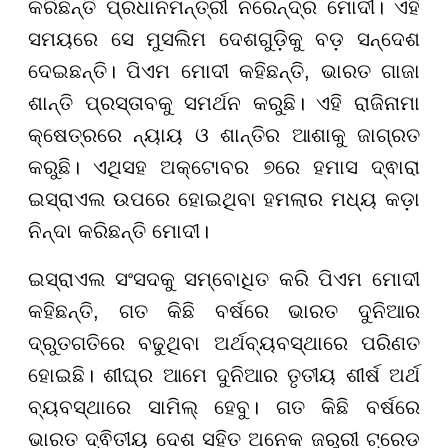
କରିଛନ୍ତି ପ୍ରଧାନମନ୍ତ୍ରୀ ନରେନ୍ଦ୍ର ମୋଦୀ। ଏହି
ସମୟରେ ସେ ମୁସଲିମ ଦେଶଗୁଡ଼ିକୁ ବଡ଼ ସନ୍ଦେଶ
ଦେଇଛନ୍ତି। ପିଏମ ମୋଦୀ କହିଛନ୍ତି, ଭାରତ ଗାଜା
ଶାନ୍ତି ପ୍ରସ୍ତାବକୁ ସମର୍ଥନ କରୁଛି। ଏହି ରାଜିନାମା
କ୍ଷେତ୍ରରେ ନ୍ୟାୟ ଓ ଶାନ୍ତିର ଆଶାକୁ ଜାଗ୍ରତ
କରୁଛି। ଏଥିସହ ଅକ୍ଟୋବର ୭ରେ ହମାସ ଦ୍ଵାରା
ଇସ୍ରାଏଲ ଉପରେ ହୋଇଥିବା ହମଲାର ମଧ୍ୟ କଡ଼ା
ନିନ୍ଦା କରିଛନ୍ତି ମୋଦୀ।
ଇସ୍ରାଏଲ ସଂସଦକୁ ସମ୍ବୋଧିତ କରି ପିଏମ ମୋଦୀ
କହିଛନ୍ତି, ଗତ କିଛି ବର୍ଷରେ ଭାରତ ଦୁନିଆର
ଦ୍ରୁତଗତିରେ ବଢୁଥିବା ଅର୍ଥବ୍ୟବସ୍ଥାରେ ପରିଣତ
ହୋଇଛି। ଶୀଘ୍ର ଆମେ ଦୁନିଆର ତୃତୀୟ ଶୀର୍ଷ ଅର୍ଥ
ବ୍ୟବସ୍ଥାରେ ସାମିଲ୍ ହେବୁ। ଗତ କିଛି ବର୍ଷରେ
ଭାରତ ଦ୍ଵିତୀୟ ଦେଶ ସହିତ ଅନେକ ଜରୁରୀ ଟ୍ରେଡ