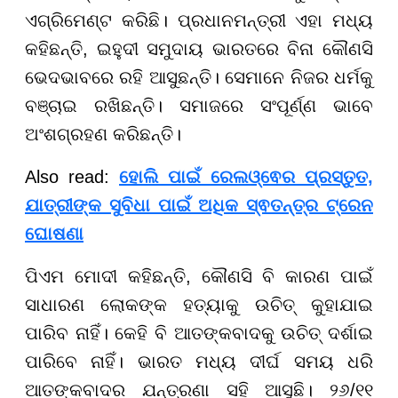
ଏଗ୍ରିମେଣ୍ଟ କରିଛି। ପ୍ରଧାନମନ୍ତ୍ରୀ ଏହା ମଧ୍ୟ
କହିଛନ୍ତି, ଇହୁଦୀ ସମୁଦାୟ ଭାରତରେ ବିନା କୌଣସି
ଭେଦଭାବରେ ରହି ଆସୁଛନ୍ତି। ସେମାନେ ନିଜର ଧର୍ମକୁ
ବଞ୍ଚାଇ ରଖିଛନ୍ତି। ସମାଜରେ ସଂପୂର୍ଣ୍ଣ ଭାବେ
ଅଂଶଗ୍ରହଣ କରିଛନ୍ତି।
Also read:
ହୋଲି ପାଇଁ ରେଲଓ୍ଵେର ପ୍ରସ୍ତୁତ,
ଯାତ୍ରୀଙ୍କ ସୁବିଧା ପାଇଁ ଅଧିକ ସ୍ଵତନ୍ତ୍ର ଟ୍ରେନ
ଘୋଷଣା
ପିଏମ ମୋଦୀ କହିଛନ୍ତି, କୌଣସି ବି କାରଣ ପାଇଁ
ସାଧାରଣ ଲୋକଙ୍କ ହତ୍ୟାକୁ ଉଚିତ୍ କୁହାଯାଇ
ପାରିବ ନାହିଁ। କେହି ବି ଆତଙ୍କବାଦକୁ ଉଚିତ୍ ଦର୍ଶାଇ
ପାରିବେ ନାହିଁ। ଭାରତ ମଧ୍ୟ ଦୀର୍ଘ ସମୟ ଧରି
ଆତଙ୍କବାଦର ଯନ୍ତ୍ରଣା ସହି ଆସୁଛି। ୨୬/୧୧