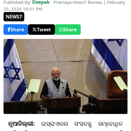
Deepak
Published By:
- Prameya-News7 Bureau | February
25, 2026 10:51 PM
NEWS7
Share
Tweet
Share
ନୂଆଦିଲ୍ଲୀ:
ଇସ୍ରାଏଲର ସଂସଦକୁ ସମ୍ବୋଧିତ