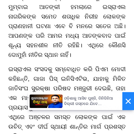
ମୁମ୍ବାଇ ଆତଙ୍କୀ ହମଲାରେ ଇସ୍ରାଏଲ
ନାଗରିକଙ୍କ ସମେତ ଶତାଧିକ ନିରୀହ ଲୋକଙ୍କ
ପ୍ରାଣହାନୀ ଘଟଣା ଏବେ ବି ମନରେ ସତେଜ ଅଛି।
ଆପଣଙ୍କ ପରି ଆମର ମଧ୍ୟ ଆତଙ୍କବାଦ ପାଇଁ
ଶୂନ୍ୟ ସହନଶୀଳ ନୀତି ରହିଛି। ଏଥିରେ କୌଣସି
ଦୋମୁହାଁ ନୀତିର ସ୍ଥାନ ନାହିଁ।
ଇସ୍ରାଏଲ ସଂସଦକୁ ସମ୍ବୋଧିତ କରି ପିଏମ ମୋଦୀ
କହିଛନ୍ତି, ଗାଜା ପିସ୍ ଇନିସିଏଟିଭ, ଯାହାକୁ ମିଳିତ
ଜାତିସଂଘ ସୁରକ୍ଷା ପରିଷଦ ମଞ୍ଜୁରୀ ଦେଇଛି, ତାହା
×
ଏକ ମାର୍ଗ ଦେଖାଇଛି। ଭାରତ ଶାନ୍ତି ପାଇଁ ଏହି
ଓଡ଼ିଶାକୁ ଆସିବ ପୁଞ୍ଜି, ତିନିଦିନିଆ
ଦିଲ୍ଲୀ ଗସ୍ତରେ ଯିବେ
ପ୍ରୟାସକୁ ସମର୍ଥନ ଜଣାଉଛି। ଆମର କହିବା କଥା
ମୁଖ୍ୟମନ୍ତ୍ରୀ ମୋହନ ମାଝୀ
ଏଥିରେ ଅଞ୍ଚଳର ସମସ୍ତ ଲୋକଙ୍କ ପାଇଁ ଏକ
ଉଚିତ୍ ଏବଂ ଦୀର୍ଘ ସ୍ଥାୟୀ ଶାନ୍ତିର ମାର୍ଗ ପ୍ରଶସ୍ତ