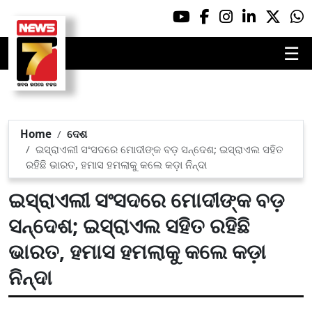
☰
Home
ଦେଶ
ଇସ୍ରାଏଲୀ ସଂସଦରେ ମୋଦୀଙ୍କ ବଡ଼ ସନ୍ଦେଶ; ଇସ୍ରାଏଲ ସହିତ
ରହିଛି ଭାରତ, ହମାସ ହମଲାକୁ କଲେ କଡ଼ା ନିନ୍ଦା
ଇସ୍ରାଏଲୀ ସଂସଦରେ ମୋଦୀଙ୍କ ବଡ଼
ସନ୍ଦେଶ; ଇସ୍ରାଏଲ ସହିତ ରହିଛି
ଭାରତ, ହମାସ ହମଲାକୁ କଲେ କଡ଼ା
ନିନ୍ଦା