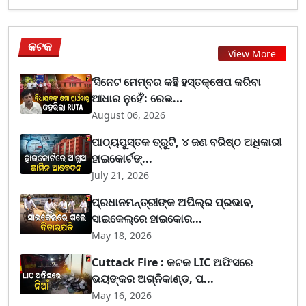
କଟକ
View More
‘ସିନେଟ ମେମ୍ବର କହି ହସ୍ତକ୍ଷେପ କରିବା
ଆଧାର ନୁହେଁ’: ରେଭ...
August 06, 2026
ପାଠ୍ୟପୁସ୍ତକ ତ୍ରୁଟି, ୪ ଜଣ ବରିଷ୍ଠ ଅଧିକାରୀ
ହାଇକୋର୍ଟଙ୍...
July 21, 2026
ପ୍ରଧାନମନ୍ତ୍ରୀଙ୍କ ଅପିଲ୍‌ର ପ୍ରଭାବ,
ସାଇକେଲ୍‌ରେ ହାଇକୋର...
May 18, 2026
Cuttack Fire : କଟକ LIC ଅଫିସରେ
ଭୟଙ୍କର ଅଗ୍ନିକାଣ୍ଡ, ପ...
May 16, 2026