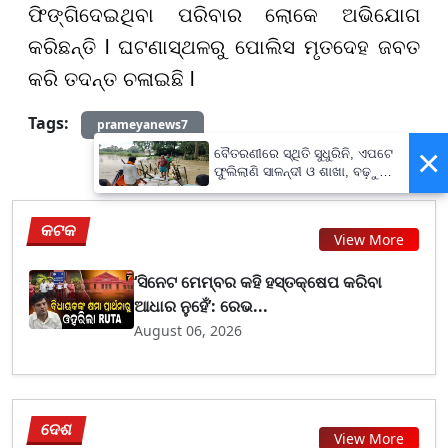
ଫିଙ୍ଗିଦେଇଥିବା ପରିବାର ଲୋକେ ଅଭିଯୋଗ
କରିଛନ୍ତି l ଘଟଣାସ୍ଥଳରୁ ପୋଲିସ ମୃତଦେହ ଜବତ
କରି ତଦନ୍ତ ଚଳାଇଛି l
Tags:
prameyanews7
×
ବୈତରଣୀରେ ସ୍ଥିତି ସୁଧୁରିନି, ଏପଟେ
ଫୁଲିଲାଣି ସାଳନ୍ଦୀ ଓ ଶାଖା, ବଢ଼ୁଛି
ବନ୍ୟା ଭୟ
କଟକ
View More
‘ସିନେଟ ମେମ୍ବର କହି ହସ୍ତକ୍ଷେପ କରିବା
ଆଧାର ନୁହେଁ’: ରେଭ...
August 06, 2026
ଦେଶ
View More