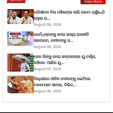
View More
ପରିସୀମନ ବିନା ମହିଳାଙ୍କ ଲାଗି କୋଟା ଚାହୁଁଛନ୍ତି
ରାହୁଲ ଗ...
August 08, 2026
ଧର୍ମେନ୍ଦ୍ରଙ୍କୁ ନେଇ ରାଜ୍ୟ ରାଜନୀତି
ସରଗରମ, ନବୀନଙ୍କୁ ସ...
August 08, 2026
ଜେନ ଜିଙ୍କୁ ନେଇ କଙ୍ଗନାଙ୍କ ୟୁ-ଟର୍ଣ୍ଣ,
କହିଲେ- ଆଜିର ଯୁ...
August 07, 2026
ଦିଲ୍ଲୀରେ ନୀତିନ ନବୀନଙ୍କୁ ଭେଟିଲେ
ମନମୋହନ ସାମଲ, ବିଭିନ...
August 06, 2026