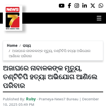
☰
Home
ରାଜ୍ୟ
ଅଜାଘରେ ନାବାଳକଙ୍କ ମୃତ୍ୟୁ, ତଣ୍ଟିଚିପି ହତ୍ୟା ଅଭିଯୋଗ
ଆଣିଲେ ପରିବାର
ଅଜାଘରେ ନାବାଳକଙ୍କ ମୃତ୍ୟୁ,
ତଣ୍ଟିଚିପି ହତ୍ୟା ଅଭିଯୋଗ ଆଣିଲେ
ପରିବାର
Ruby
Published By:
- Prameya-News7 Bureau | December
10, 2025 05:49 PM