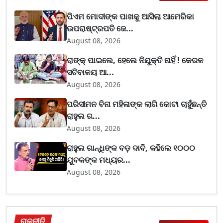
ପିଏମ ମୋଦୀଙ୍କ ପାଖକୁ ଆସିଲା ଆମେରିକା
ଉପରାଷ୍ଟ୍ରପତି ଜେ...
August 08, 2026
ରାଙ୍କ୍ ପାଇଲେ, ହେଲେ ନିଯୁକ୍ତି ନାହିଁ ! କେରଳ
ସଚିବାଳୟ ଆ...
August 08, 2026
ପରିସୀମନ ବିନା ମହିଳାଙ୍କ ଲାଗି କୋଟା ଚାହୁଁଛନ୍ତି
ରାହୁଲ ଗ...
August 08, 2026
ରାହୁଲ ଗାନ୍ଧିଙ୍କ ବଡ଼ ଦାବି, କହିଲେ ୧୦୦୦
ଯୁବକଙ୍କ ମଧ୍ୟର...
August 08, 2026
ରାଜନୀତି