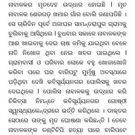
ନାବାଳକର ମୃତଦେହ ଉଦ୍ଧାର ହୋଇଛି l ମୃତ
ନାବାଳକ ଶେରଗଡ଼ ଖମାର ଗାଁର ବୋଲି ଜଣାପଡିଛି ।
ସେ ଚାରିଦିନ ପୂର୍ବେ ଅଜାଘର ସାମନ୍ତରାପୁର ଗ୍ରାମକୁ
ବୁଲିବାକୁ ଆସିଥିଲେ l ବୁଧବାର ସକାଳେ ନାବାଳକଙ୍କ
ଆଈ ଖାଇବାକୁ ଦେଇ ଚାଷ ଜମିକୁ ଯାଇଥିବା ବେଳେ
ନାତି ନିଖୋଜ ଥିବା ନେଇ ଖବର ପାଇଥିଲେ l
ଗ୍ରାମବାସୀ ଓ ପରିବାର ଲୋକେ ବହୁ ଖୋଜାଖୋଜି
କରିବା ପରେ ଘର ବାରିପଟୁ ମୁର୍ମୂଷୁ ଅବସ୍ଥାରେ
ପଡ଼ିଥିବା ଦେଖି କବିସୂର୍ଯ୍ୟନଗର ପୋଲିସକୁ ଖବର
ଦେଇଥିଲେ l ପୋଲିସ ନାବାଳକକୁ ଉଦ୍ଧାର କରି
ଚିକିତ୍ସା ନିମନ୍ତେ କବିସୂର୍ଯ୍ୟନଗର ଗୋଷ୍ଠୀ
ସ୍ୱାସ୍ଥ୍ୟକେନ୍ଦ୍ରରେ ଭର୍ତ୍ତି କରିଥିଲେ । ଡାକ୍ତର
ସେଠାରେ ତାଙ୍କୁ ମୃତ ଘୋଷଣା କରିଛନ୍ତି l ତେବେ
ନାବାଳକଙ୍କ ତଣ୍ଟିଚିପି ହତ୍ୟା ପରେ ବାରିପଟେ