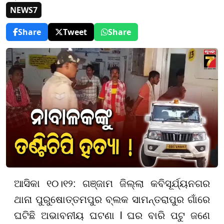
NEWS7
Share
Tweet
Share
ଆସିକା ୧୦।୧୨: ଗଞ୍ଜାମ ଜିଲ୍ଲା କବିସୂର୍ଯ୍ୟନଗର
ଥାନା ପୁରୁଷୋତ୍ତମପୁର ବ୍ଲକ ସାମନ୍ତରାପୁର ଗାଁରେ
ଘଟିଛି ଅଭାବନୀୟ ଘଟଣା l ଘର ବାରି ପଟୁ ଜଣେ