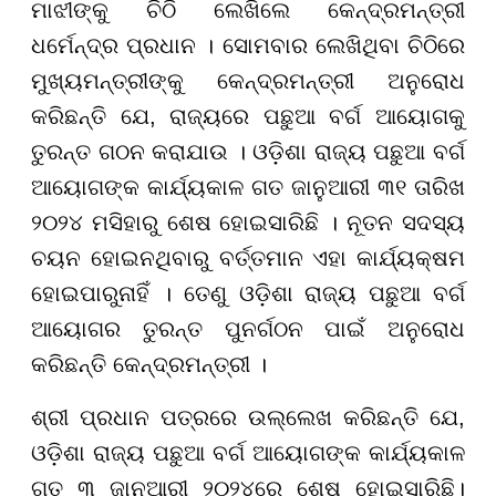
ମାଝୀଙ୍କୁ ଚିଠି ଲେଖିଲେ କେନ୍ଦ୍ରମନ୍ତ୍ରୀ
ଧର୍ମେନ୍ଦ୍ର ପ୍ରଧାନ । ସୋମବାର ଲେଖିଥିବା ଚିଠିରେ
ମୁଖ୍ୟମନ୍ତ୍ରୀଙ୍କୁ କେନ୍ଦ୍ରମନ୍ତ୍ରୀ ଅନୁରୋଧ
କରିଛନ୍ତି ଯେ, ରାଜ୍ୟରେ ପଛୁଆ ବର୍ଗ ଆୟୋଗକୁ
ତୁରନ୍ତ ଗଠନ କରାଯାଉ । ଓଡ଼ିଶା ରାଜ୍ୟ ପଛୁଆ ବର୍ଗ
ଆୟୋଗଙ୍କ କାର୍ଯ୍ୟକାଳ ଗତ ଜାନୁଆରୀ ୩୧ ତାରିଖ
୨୦୨୪ ମସିହାରୁ ଶେଷ ହୋଇସାରିଛି । ନୂତନ ସଦସ୍ୟ
ଚୟନ ହୋଇନଥିବାରୁ ବର୍ତ୍ତମାନ ଏହା କାର୍ଯ୍ୟକ୍ଷମ
ହୋଇପାରୁନାହିଁ । ତେଣୁ ଓଡ଼ିଶା ରାଜ୍ୟ ପଛୁଆ ବର୍ଗ
ଆୟୋଗର ତୁରନ୍ତ ପୁନର୍ଗଠନ ପାଇଁ ଅନୁରୋଧ
କରିଛନ୍ତି କେନ୍ଦ୍ରମନ୍ତ୍ରୀ ।
ଶ୍ରୀ ପ୍ରଧାନ ପତ୍ରରେ ଉଲ୍ଲେଖ କରିଛନ୍ତି ଯେ,
ଓଡ଼ିଶା ରାଜ୍ୟ ପଛୁଆ ବର୍ଗ ଆୟୋଗଙ୍କ କାର୍ଯ୍ୟକାଳ
ଗତ ୩ ଜାନୁଆରୀ ୨୦୨୪ରେ ଶେଷ ହୋଇସାରିଛି।