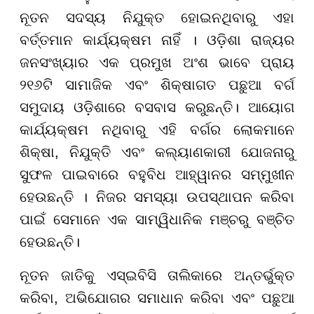
ନୂତନ ସଦସ୍ୟ ନିଯୁକ୍ତ ହୋଇନଥିବାରୁ ଏହା
ବର୍ତ୍ତମାନ କାର୍ଯ୍ୟକ୍ଷମ ନାହିଁ । ଓଡ଼ିଶା ରାଜ୍ୟର
ଜନସଂଖ୍ୟାର ଏକ ପ୍ରମୁଖ ଅଂଶ ଭାବେ ପ୍ରାୟ
୨୧୬ଟି ସାମାଜିକ ଏବଂ ଶିକ୍ଷାଗତ ପଛୁଆ ବର୍ଗ
ସମୁଦାୟ ଓଡ଼ିଶାରେ ବସବାସ କରୁଛନ୍ତି। ଆୟୋଗ
କାର୍ଯ୍ୟକ୍ଷମ ନଥିବାରୁ ଏହି ବର୍ଗର ଲୋକମାନେ
ଶିକ୍ଷା, ନିଯୁକ୍ତି ଏବଂ କଲ୍ୟାଣକାରୀ ଯୋଜନାରୁ
ସୁଫଳ ପାଇବାରେ ବହୁବିଧ ଆହ୍ୱାନର ସମ୍ମୁଖୀନ
ହେଉଛନ୍ତି । ନିଜର ସମସ୍ୟା ଉପସ୍ଥାପନ କରିବା
ପାଇଁ ସେମାନେ ଏକ ସାମ୍ୱିଧାନିକ ମଞ୍ଚରୁ ବଞ୍ଚିତ
ହେଉଛନ୍ତି।
ନୂତନ ଜାତିକୁ ଏସ୍ଇବିସି ତାଲିକାରେ ଅନ୍ତର୍ଭୁକ୍ତ
କରିବା, ଅଭିଯୋଗର ସମାଧାନ କରିବା ଏବଂ ପଛୁଆ