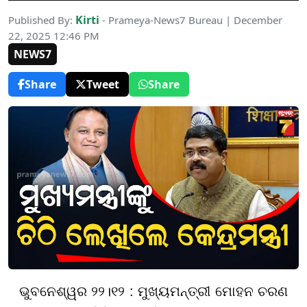
Kirti
Published By:
- Prameya-News7 Bureau | December
22, 2025 12:46 PM
NEWS7
Share
Tweet
Share
ଭୁବନେଶ୍ୱର ୨୨।୧୨ : ମୁଖ୍ୟମନ୍ତ୍ରୀ ମୋହନ ଚରଣ