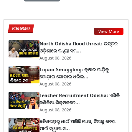
ମହାନଗର
View More
North Odisha flood threat: ଉତ୍ତର
ଓଡ଼ିଶାରେ ବନ୍ୟା ସମ...
August 08, 2026
Liquor Smuggling: କ୍ଷୀର ଗାଡ଼ିକୁ
ଗୋଡ଼ାଇ ଗୋଡ଼ାଇ ଧରିଲ...
August 08, 2026
Teacher Recruitment Odisha: ଏଣିକି
ଜଣିକିଆ ଶିକ୍ଷକରେ...
August 08, 2026
ଛତିଶଗଡ଼ରୁ ଧାଇଁ ଆସିଛି ମାଆ, ଝିଅକୁ ନେବା
ପାଇଁ ସ୍ୱାମୀ ସ...