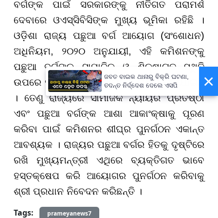
ବର୍ଗଙ୍କ ପାଇଁ ସରକାରଙ୍କୁ ନୀତିଗତ ପରାମର୍ଶ
ଦେବାରେ ଓଏସ୍ସିବିସିଙ୍କ ମୁଖ୍ୟ ଭୂମିକା ରହିଛି ।
ଓଡ଼ିଶା ରାଜ୍ୟ ପଛୁଆ ବର୍ଗ ଆୟୋଗ (ସଂଶୋଧନ)
ଅଧିନିୟମ, ୨୦୨୦ ଅନୁଯାୟୀ, ଏହି କମିଶନଙ୍କୁ
ପଛୁଆ ବର୍ଗଙ୍କ ସାମାଜିକ ଓ ଶିକ୍ଷାଗତ ସ୍ଥିତି
×
ଜବତ ବାଇକ ଥାନାରୁ ବିକ୍ରି ଘଟଣା,
ଉପରେ ସର୍ଭେ କରିବାର ଦାୟିତ୍ୱ ମଧ୍ୟ ଦିଆଯାଇଛି
ତଦନ୍ତ ନିର୍ଦ୍ଦେଶ ଦେଲେ ଏସପି
। ତେଣୁ ରାଜ୍ୟରେ ସାମାଜିକ ନ୍ୟାୟର ପ୍ରତିଷ୍ଠା
ଏବଂ ପଛୁଆ ବର୍ଗଙ୍କ ଆଶା ଆକାଂକ୍ଷାକୁ ପୂରଣ
କରିବା ପାଇଁ କମିଶନର ଶୀଘ୍ର ପୁନର୍ଗଠନ ଏକାନ୍ତ
ଆବଶ୍ୟକ । ରାଜ୍ୟର ପଛୁଆ ବର୍ଗର ହିତକୁ ଦୃଷ୍ଟିରେ
ରଖି ମୁଖ୍ୟମନ୍ତ୍ରୀ ଏଥିରେ ବ୍ୟକ୍ତିଗତ ଭାବେ
ହସ୍ତକ୍ଷେପ କରି ଆୟୋଗର ପୁନର୍ଗଠନ କରିବାକୁ
ଶ୍ରୀ ପ୍ରଧାନ ନିବେଦନ କରିଛନ୍ତି ।
Tags:
prameyanews7