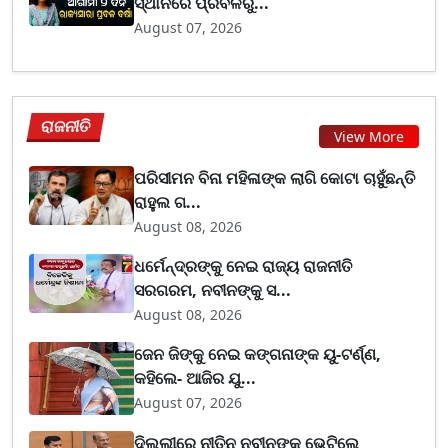
ସ୍ଥାନରେ ପ୍ରବଳରୁ...
August 07, 2026
ରାଜନୀତି
View More
ପରିସୀମନ ବିନା ମହିଳାଙ୍କ ଲାଗି କୋଟା ଚାହୁଁଛନ୍ତି
ରାହୁଲ ଗ...
August 08, 2026
ଧର୍ମେନ୍ଦ୍ରଙ୍କୁ ନେଇ ରାଜ୍ୟ ରାଜନୀତି
ସରଗରମ, ନବୀନଙ୍କୁ ସ...
August 08, 2026
ଜେନ ଜିଙ୍କୁ ନେଇ କଙ୍ଗନାଙ୍କ ୟୁ-ଟର୍ଣ୍ଣ,
କହିଲେ- ଆଜିର ଯୁ...
August 07, 2026
ଦିଲ୍ଲୀରେ ନୀତିନ ନବୀନଙ୍କୁ ଭେଟିଲେ