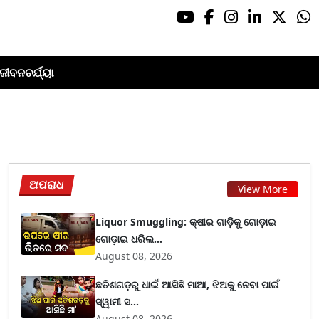
ଜୀବନଚର୍ଯ୍ୟା
ଅପରାଧ
View More
Liquor Smuggling: କ୍ଷୀର ଗାଡ଼ିକୁ ଗୋଡ଼ାଇ
ଗୋଡ଼ାଇ ଧରିଲ...
August 08, 2026
ଛତିଶଗଡ଼ରୁ ଧାଇଁ ଆସିଛି ମାଆ, ଝିଅକୁ ନେବା ପାଇଁ
ସ୍ୱାମୀ ସ...
August 08, 2026