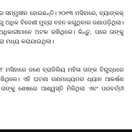
ର ସମ୍ମୁଖୀନ ହୋଇଛନ୍ତି। ୨୦୧୩ ମସିହାରେ, ବ୍ୟାଙ୍କକ୍
 ଅଧିକ ବିଦେଶୀ ମୁଦ୍ରା ବହନ କରୁଥିବାର ଜଣାପଡ଼ିଥିଲା।
ଅଧିକାରୀମାନେ ଅଟକ ରଖିଥିଲେ। କିନ୍ତୁ, ପରେ ତାଙ୍କୁ
ରା ମଧ୍ୟ କରାଯାଇଥିଲା।
୧୮ ମସିହାରେ ଜଣେ ବ୍ରାଜିଲିୟ ମହିଳା ତାଙ୍କ ବିରୁଦ୍ଧରେ
ରଖିଥିଲେ। ଏହି ଘଟଣା ଗଣମାଧ୍ୟମର ଧ୍ୟାନ ଆକର୍ଷଣ
ାଙ୍କୁ ଶେଷରେ ଆଶ୍ୱସ୍ତି ମିଳିଥିଲା ଏବଂ ପରବର୍ତ୍ତୀ