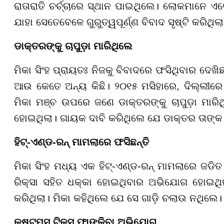
ରାତାରାତି ଚର୍ଚ୍ଚାରେ ସ୍ଥାନ ପାଇଥିଲେ। ଲୋକମାନେ ଏବ
ଯାହା ସେତେବେଳେ ଗୁରୁତ୍ୱପୂର୍ଣ୍ଣ ବିବାଦ ସୃଷ୍ଟି କର
ଡାକ୍ତରଙ୍କୁ ଚାପୁଡ଼ା ମାରିଥିଲେ
ମିକା ସିଂହ ପ୍ରାୟତଃ ନିଜକୁ ବିବାଦରେ ଫସିଥିବାର ଦେଖିଛନ
ଆଉ କେତେ ଅନ୍ୟ କିଛି। ୨୦୧୫ ମସିହାରେ, ଦିଲ୍ଲୀର
ମିକା ମଞ୍ଚ ଉପରେ ଜଣେ ଡାକ୍ତରଙ୍କୁ ଚାପୁଡ଼ା ମା
ହୋଇଥିଲା। ଗାୟକ ଦାବି କରିଥିଲେ ଯେ ଡାକ୍ତର ତାଙ୍କ
ହିଟ୍-ଏଣ୍ଡ-ରନ୍ ମାମଲାରେ ଫସିଛନ୍ତି
ମିକା ସିଂହ ମଧ୍ୟ ଏକ ହିଟ୍-ଏଣ୍ଡ-ରନ୍ ମାମଲାରେ ଜଡ
ରିକ୍ସା ସହିତ ଧକ୍କା ହୋଇଥିବାର ଅଭିଯୋଗ ହୋଇଥିଲ
କରିଥିଲା। ମିକା କହିଥିଲେ ଯେ ସେ ଗାଡ଼ି ଚଲାଉ ନଥିଲେ।
କଷ୍ଟମ୍ସ ଟିକସ ଫାଙ୍କିବା ଅଭିଯୋଗ