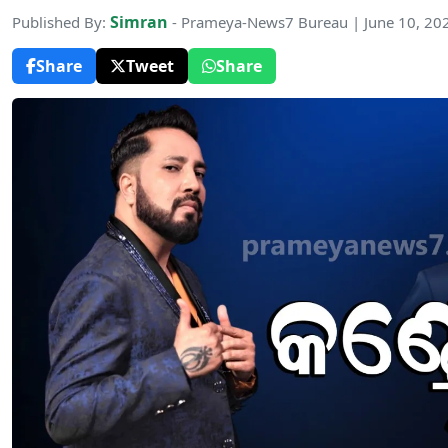
Simran
Published By:
- Prameya-News7 Bureau | June 10, 20
Share
Tweet
Share