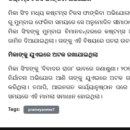
ମିକା ସିଂହ ମଧ୍ୟ କଷ୍ଟମ୍ସ ଟିକସ ଫାଙ୍କିବା ଅଭିଯୋଗ
ରୁ ମୁମ୍ବାଇ ଫେରିବା ସମୟରେ ସେ ଅନୁମୋଦିତ ସୀମାଠାରୁ
ମିକା ସିଂହଙ୍କୁ ମୁମ୍ବାଇ ବିମାନବନ୍ଦରରେ କଷ୍ଟମ୍ସ 
ଜାମିନ ଦିଆଯାଇଥିଲା। ତାଙ୍କୁ ଏହି ବିଷୟରେ ପଚରା ଉଚ
ମିକାଙ୍କୁ ୟୁଏଇରେ ଅଟକ ରଖାଯାଇଥିଲା
ମିକା ସିଂହଙ୍କୁ 'ବିବାଦର ରାଜା' ଭାବରେ ଜଣାଶୁଣା। ୨୦
ନିର୍ଯାତନା ଅଭିଯୋଗ ଆଣି ତାଙ୍କୁ ୟୁଏଇରେ ଅଟକ 
କରିଥିଲା। ତଥାପି, ଆଇନଗତ କାର୍ଯ୍ୟାନୁଷ୍ଠାନ ପରେ ତ
ସମୟରେ ଏହି ମାମଲା ସମାଧାନ ହୋଇଥିଲା।
Tags:
prameyanews7