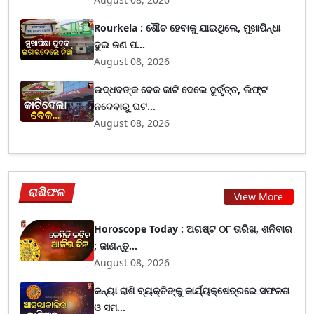
Rourkela : ଶୌଚ ହେବାକୁ ଯାଇଥିଲେ, ମୁଖାପିନ୍ଧା
ଦୁଇ ଜଣ ପ...
August 08, 2026
ଉଦ୍ଧବଙ୍କ ବେକ କାଟି ଦେଲେ ଦୁର୍ବୃତ୍ତ, ଲିଫ୍ଟ
ନଦେବାରୁ ଘଟ...
August 08, 2026
ରାଶିଫଳ
View More
Horoscope Today : ଅଗଷ୍ଟ ୦୮ ତାରିଖ, ଶନିବାର
; ଜାଣନ୍ତୁ...
August 08, 2026
କନ୍ୟା ରାଶି ବ୍ୟକ୍ତିଙ୍କୁ କାର୍ଯ୍ୟକ୍ଷେତ୍ରରେ ସଫଳତା
ଓ ସମ...