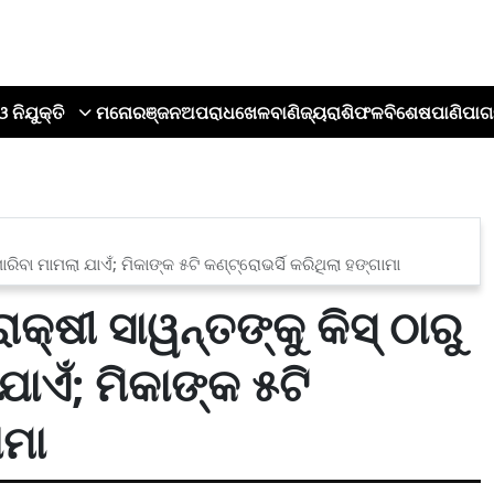
ଓ ନିଯୁକ୍ତି
ମନୋରଞ୍ଜନ
ଅପରାଧ
ଖେଳ
ବାଣିଜ୍ୟ
ରାଶିଫଳ
ବିଶେଷ
ପାଣିପାଗ
ରିବା ମାମଲା ଯାଏଁ; ମିକାଙ୍କ ୫ଟି କଣ୍ଟ୍ରୋଭର୍ସି କରିଥିଲା ହଙ୍ଗାମା
୍ଷୀ ସାୱନ୍ତଙ୍କୁ କିସ୍ ଠାରୁ
ଯାଏଁ; ମିକାଙ୍କ ୫ଟି
ାମା