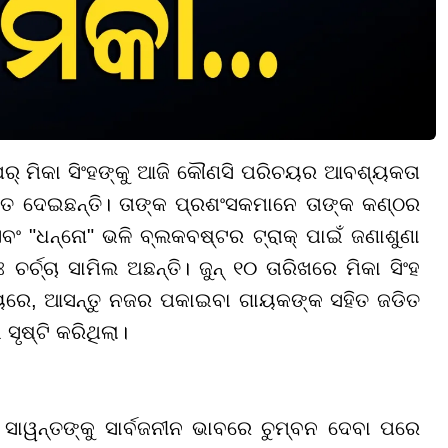
ର୍ ମିକା ସିଂହଙ୍କୁ ଆଜି କୌଣସି ପରିଚୟର ଆବଶ୍ୟକତା
ଗୀତ ଦେଇଛନ୍ତି। ତାଙ୍କ ପ୍ରଶଂସକମାନେ ତାଙ୍କ କଣ୍ଠର
ଂ "ଧନ୍ନୋ" ଭଳି ବ୍ଲକବଷ୍ଟର ଟ୍ରାକ୍ ପାଇଁ ଜଣାଶୁଣା
ର୍ଚ୍ଚା ସାମିଲ ଅଛନ୍ତି। ଜୁନ୍ ୧୦ ତାରିଖରେ ମିକା ସିଂହ
ମୟରେ, ଆସନ୍ତୁ ନଜର ପକାଇବା ଗାୟକଙ୍କ ସହିତ ଜଡିତ
ୃଷ୍ଟି କରିଥିଲା।
ଖି ସାୱନ୍ତଙ୍କୁ ସାର୍ବଜନୀନ ଭାବରେ ଚୁମ୍ବନ ଦେବା ପରେ