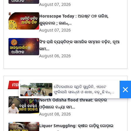
August 07, 2026
Horoscope Today : ଅଗଷ୍ଟ ୦୭ ତାରିଖ,
ଶୁକ୍ରବାର ; ଜାଣନ୍...
August 07, 2026
ସିଂହ ରାଶି ବ୍ୟକ୍ତିଙ୍କ ସାମାଜିକ ସମ୍ମାନ ବଢ଼ିବ, ନୂଆ
କାମ...
August 06, 2026
ମହାନଗର
×
View More
ବୈତରଣୀରେ ସ୍ଥିତି ସୁଧୁରିନି, ଏପଟେ
ଫୁଲିଲାଣି ସାଳନ୍ଦୀ ଓ ଶାଖା, ବଢ଼ୁଛି ବନ୍ୟା
ଭୟ
North Odisha flood threat: ଉତ୍ତର
ଓଡ଼ିଶାରେ ବନ୍ୟା ସମ...
August 08, 2026
Liquor Smuggling: କ୍ଷୀର ଗାଡ଼ିକୁ ଗୋଡ଼ାଇ