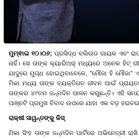
ମୁମ୍ଵାଇ ୧୦।୦୬;
ପ୍ରସିଦ୍ଧ ବଲିଉଡ ଗାୟକ ଏବଂ ରାପ
ନାହିଁ। ସେ ତାଙ୍କ କ୍ୟାରିଅର୍ ମଧ୍ୟରେ ଅନେକ ହିଟ୍ 
ଯାଦୁରେ ମୁଗ୍ଧ ହୋଇଥିବାବେଳେ, "ମୌଜା ହି ମୌଜା" ଏବ
ମିକା ମଧ୍ୟ ତାଙ୍କ ବ୍ୟକ୍ତିଗତ ଜୀବନ ପାଇଁ ପ୍ରାୟତଃ ଚ
ତାଙ୍କର ୪୯ତମ ଜନ୍ମଦିନ ପାଳନ କରୁଛନ୍ତି। ଏହି ସ
ପାଞ୍ଚଟି ପ୍ରମୁଖ ବିବାଦ ଉପରେ ଯାହା ଏକ ବଡ଼ ହଇଚଇ ସ
ରାକ୍ଷୀ ସାୱନ୍ତଙ୍କୁ କିସ୍
ମିକା ସିଂହ ତାଙ୍କ ଜନ୍ମଦିନ ପାର୍ଟିରେ ଅଭିନେତ୍ରୀ ରା