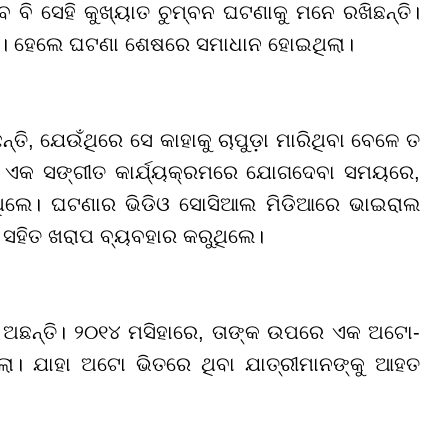
େ ବି ସେହି କୁଖ୍ୟାତ ଚୁମ୍ବନ ଘଟଣାକୁ ମନେ ରଖିଛନ୍ତି।
ିଥିଲା। ହେଲେ ଘଟଣା ଶେଷରେ ସମାଧାନ ହୋଇଥିଲା।
୍ତି, ଯେଉଁଥିରେ ସେ କାହାକୁ ଚାପୁଡ଼ା ମାରିଥିବା ବେଳେ ତ
େ ଏକ ସଙ୍ଗୀତ କାର୍ଯ୍ୟକ୍ରମରେ ଯୋଗଦେବା ସମୟରେ,
ରିଥିଲେ। ଘଟଣାର ଭିଡିଓ ସୋସିଆଲ ମିଡିଆରେ ଭାଇରାଲ
 ସହିତ ଖରାପ ବ୍ୟବହାର କରୁଥିଲେ।
ିତ ଅଛନ୍ତି। ୨୦୧୪ ମସିହାରେ, ତାଙ୍କ ଉପରେ ଏକ ଅଟୋ-
ା। ଯାହା ଅଟୋ ଭିତରେ ଥିବା ଯାତ୍ରୀମାନଙ୍କୁ ଆହତ