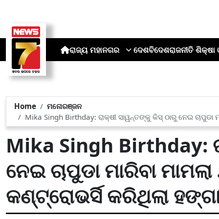
ରାଜ୍ୟ
ମହାନଗର
ଦେଶ
ବିଦେଶ
ରାଜନୀତି
ଶିକ୍ଷା 
Home
ମନୋରଞ୍ଜନ
Mika Singh Birthday: ରାକ୍ଷୀ ସାୱନ୍ତଙ୍କୁ କିସ୍ ଠାରୁ ନେଇ ଚାପୁଡା ମା
Mika Singh Birthday: ରାକ
ନେଇ ଚାପୁଡା ମାରିବା ମାମଲା 
କଣ୍ଟ୍ରୋଭର୍ସି କରିଥିଲା ହଙ୍ଗ