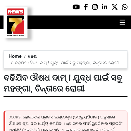
☰
Home
ଦେଶ
ବଢିଯିବ ଔଷଧ ଦାମ୍ ! ଯୁଦ୍ଧ ପାଇଁ ସବୁ ମହଙ୍ଗା, ଚିନ୍ତାରେ ରୋଗୀ
ବଢିଯିବ ଔଷଧ ଦାମ୍ ! ଯୁଦ୍ଧ ପାଇଁ ସବୁ
ମହଙ୍ଗା, ଚିନ୍ତାରେ ରୋଗୀ
୨୦୨୫ର ହୋଲସେଲ ପ୍ରାଇସ ଇଣ୍ଡେକ୍ସ (ଡବ୍ଲ୍ୟୁପିଆଇ) ଅନୁସାରେ
ଔଷଧର ନୂଆ ଦର ଧାର୍ଯ୍ୟ କରାଯିବ । ନ୍ୟାସନାଲ ଫାର୍ମାସ୍ୟୁଟିକାଲ ପ୍ରାଇସିଂ
ଅଥରିଟି (ଏନପିପିଏ) ପକ୍ଷରୁ ଏହି ଆଦେଶ ଜାରି କରାଯାଇଛି । ରିପୋର୍ଟ