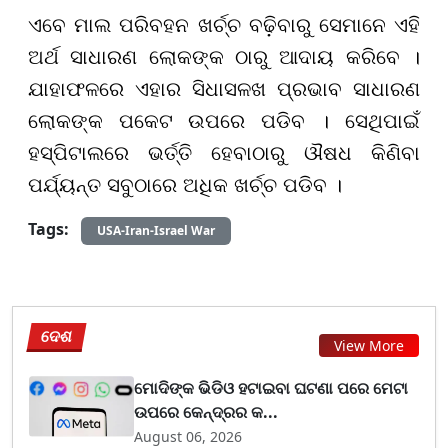
ଏବେ ମାଲ ପରିବହନ ଖର୍ଚ୍ଚ ବଢ଼ିବାରୁ ସେମାନେ ଏହି
ଅର୍ଥ ସାଧାରଣ ଲୋକଙ୍କ ଠାରୁ ଆଦାୟ କରିବେ ।
ଯାହାଫଳରେ ଏହାର ସିଧାସଳଖ ପ୍ରଭାବ ସାଧାରଣ
ଲୋକଙ୍କ ପକେଟ ଉପରେ ପଡିବ । ସେଥିପାଇଁ
ହସ୍ପିଟାଲରେ ଭର୍ତ୍ତି ହେବାଠାରୁ ଔଷଧ କିଣିବା
ପର୍ଯ୍ୟନ୍ତ ସବୁଠାରେ ଅଧିକ ଖର୍ଚ୍ଚ ପଡିବ ।
Tags:
USA-Iran-Israel War
ଦେଶ
View More
ମୋଦିଙ୍କ ଭିଡିଓ ହଟାଇବା ଘଟଣା ପରେ ମେଟା
ଉପରେ କେନ୍ଦ୍ରର କ...
August 06, 2026