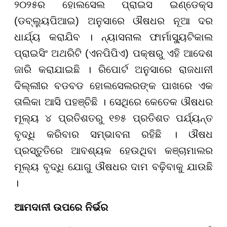
୨୦୨୫ର ହୋଲସେଲ ପ୍ରାଇସ ଇଣ୍ଡେକ୍ସ
(ଡବ୍ଲ୍ୟୁପିଆଇ) ଅନୁସାରେ ଔଷଧର ନୂଆ ଦର
ଧାର୍ଯ୍ୟ କରାଯିବ । ନ୍ୟାସନାଲ ଫାର୍ମାସ୍ୟୁଟିକାଲ
ପ୍ରାଇସିଂ ଅଥରିଟି (ଏନପିପିଏ) ପକ୍ଷରୁ ଏହି ଆଦେଶ
ଜାରି କରାଯାଇଛି । ରିପୋର୍ଟ ଅନୁସାରେ ରାଜଧାନୀ
ଦିଲ୍ଲୀର ବଡବଡ ହୋଲସେଲରଙ୍କ ପାଖରେ ଏକ
ତାଲିକା ଆସି ପହଞ୍ଚିଛି । ସେଥିରେ କେତେକ ଔଷଧର
ମୂଲ୍ୟ ୪ ପ୍ରତିଶତରୁ ୧୭୫ ପ୍ରତିଶତ ପର୍ଯ୍ୟନ୍ତ
ବୃଦ୍ଧି କରିବାର ସମ୍ଭାବନା ରହିଛି । ଔଷଧ
ପ୍ରସ୍ତୁତିରେ ଆବଶ୍ୟକ ହେଉଥିବା କଞ୍ଚାମାଲର
ମୂଲ୍ୟ ବୃଦ୍ଧି ଯୋଗୁ ଔଷଧର ଦାମ ବଢ଼ିବାକୁ ଯାଉଛି
।
ଆମଦାନୀ ଉପରେ ନିର୍ଭର