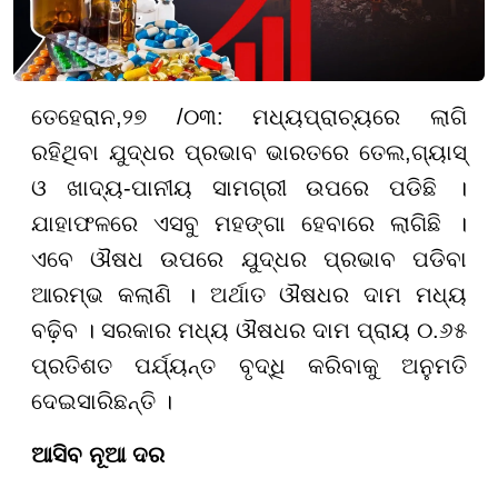
ତେହେରାନ,
୨୭ /୦୩:
ମଧ୍ୟପ୍ରାଚ୍ୟରେ ଲାଗି
ରହିଥିବା ଯୁଦ୍ଧର ପ୍ରଭାବ ଭାରତରେ ତେଲ
,
ଗ୍ୟାସ୍
ଓ ଖାଦ୍ୟ-ପାନୀୟ ସାମଗ୍ରୀ ଉପରେ ପଡିଛି ।
ଯାହାଫଳରେ ଏସବୁ ମହଙ୍ଗା ହେବାରେ ଲାଗିଛି ।
ଏବେ ଔଷଧ ଉପରେ ଯୁଦ୍ଧର ପ୍ରଭାବ ପଡିବା
ଆରମ୍ଭ କଲାଣି । ଅର୍ଥାତ ଔଷଧର ଦାମ ମଧ୍ୟ
ବଢ଼ିବ । ସରକାର ମଧ୍ୟ ଔଷଧର ଦାମ ପ୍ରାୟ ୦.୬୫
ପ୍ରତିଶତ ପର୍ଯ୍ୟନ୍ତ ବୃଦ୍ଧି କରିବାକୁ ଅନୁମତି
ଦେଇସାରିଛନ୍ତି ।
ଆସିବ ନୂଆ ଦର