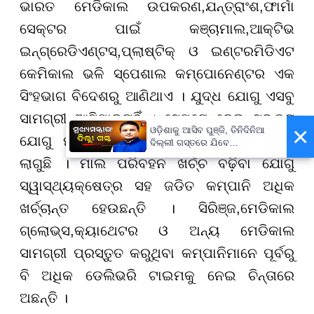
ଭାରତ ମେଡିକାଲ ଉପକରଣ
,
ଯନ୍ତ୍ରାଂଶ
,
ଫାର୍ମା
ସେକ୍ଟର ପାଇଁ କଞ୍ଚାମାଲ
,
ଆକ୍ଟିଭ
ଇନ୍ଗ୍ରେଡିଏଣ୍ଟସ୍
,
ପ୍ଲାଷ୍ଟିକ୍ ଓ ଇଣ୍ଟରମିଡିଏଟ
କେମିକାଲ ଭଳି ସ୍ପେଶାଲ କମ୍ପୋନେଣ୍ଟର ଏକ
ସିଂହଭାଗ ବିଦେଶରୁ ଆଣିଥାଏ । ଯୁଦ୍ଧ ଯୋଗୁ ଏସବୁ
ସାମଗ୍ରୀ ଆସିପାରୁନାହିଁ । ସେପଟେ ତେଲ ସଙ୍କଟ
×
ଓଡ଼ିଶାକୁ ଆସିବ ପୁଞ୍ଜି, ତିନିଦିନିଆ
ଯୋଗୁ ମାଲ ପରିବହନରେ ଖର୍ଚ୍ଚ ମଧ୍ୟ ଅଧିକ
ଦିଲ୍ଲୀ ଗସ୍ତରେ ଯିବେ
ମୁଖ୍ୟମନ୍ତ୍ରୀ ମୋହନ ମାଝୀ
ଲାଗୁଛି । ମାଲ ପରିବହନ ଖର୍ଚ୍ଚ ବଢ଼ିବା ଯୋଗୁ
ସ୍ୱାସ୍ଥ୍ୟକ୍ଷେତ୍ର ସହ ଜଡିତ କମ୍ପାନି ଅଧିକ
ଖର୍ଚ୍ଚାନ୍ତ ହେଉଛନ୍ତି । ସିରିଞ୍ଜ
,
ମେଡିକାଲ
ଗ୍ଲୋଭ୍ସ
,
କ୍ୟାଥେଟର ଓ ଅନ୍ୟ ମେଡିକାଲ
ସାମଗ୍ରୀ ପ୍ରସ୍ତୁତ କରୁଥିବା କମ୍ପାନିମାନେ ପୂର୍ବରୁ
ବି ଅଧିକ ଡେଲିଭରି ଟାଇମକୁ ନେଇ ଚିନ୍ତାରେ
ଅଛନ୍ତି ।