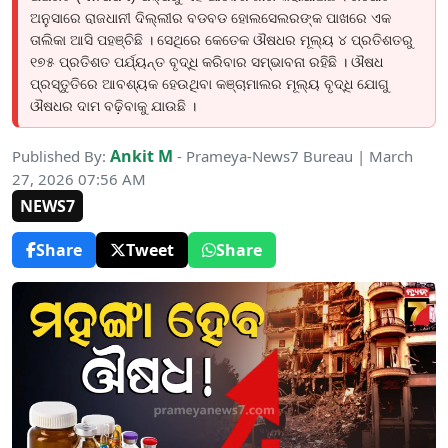
ଅନୁସାରେ ରାଜଧାନୀ ଦିଲ୍ଲୀର ବଡବଡ ହୋଲସେଲରଙ୍କ ପାଖରେ ଏକ
ତାଲିକା ଆସି ପହଞ୍ଚିଛି । ସେଥିରେ କେତେକ ଔଷଧର ମୂଲ୍ୟ ୪ ପ୍ରତିଶତରୁ
୧୭୫ ପ୍ରତିଶତ ପର୍ଯ୍ୟନ୍ତ ବୃଦ୍ଧି କରିବାର ସମ୍ଭାବନା ରହିଛି । ଔଷଧ
ପ୍ରସ୍ତୁତିରେ ଆବଶ୍ୟକ ହେଉଥିବା କଞ୍ଚାମାଲର ମୂଲ୍ୟ ବୃଦ୍ଧି ଯୋଗୁ
ଔଷଧର ଦାମ ବଢ଼ିବାକୁ ଯାଉଛି ।
Ankit M
Published By:
- Prameya-News7 Bureau | March
27, 2026 07:56 AM
NEWS7
Share
Tweet
Share