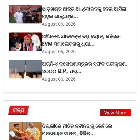
ଝାଡ଼ଖଣ୍ଡ ଛାତ୍ର ଆନ୍ଦୋଳନକୁ ନେଇ ଆସିଲା
ରାହୁଲ ଗାନ୍ଧିଙ୍କ...
August 06, 2026
ଅଖିଳେଶ ଯାଦବଙ୍କ ବଡ଼ ବୟାନ, କହିଲେ-
EVM ସମାଲୋଚନାରୁ ଧ୍ୟା...
August 06, 2026
ଅଗ୍ନି-୪ କ୍ଷେପଣାସ୍ତ୍ରର ସଫଳ ପରୀକ୍ଷଣ,
୪୦୦୦ କି.ମି. ପର୍...
August 06, 2026
ରାଜ୍ୟ
View More
ଦିଲ୍ଲୀରେ ନୀତିନ ନବୀନଙ୍କୁ ଭେଟିଲେ
ମନମୋହନ ସାମଲ, ବିଭିନ...