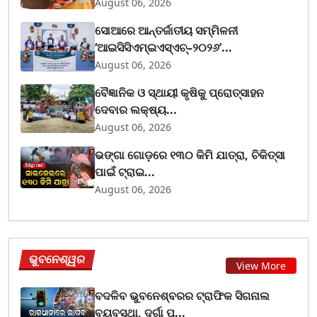
August 06, 2026
ସୋଆରେ ଆନ୍ତର୍ଜାତୀୟ ସମ୍ମିଳନୀ
‘ଆଇସିସିଏମ୍ଇଏସ୍ଏଚ୍–୨୦୨୬’...
August 06, 2026
ବୈଜ୍ଞାନିକ ଓ ସ୍ଥାୟୀ କୃଷିକୁ ପ୍ରୋତ୍ସାହନ
ଦେବାର ଲକ୍ଷ୍ୟ...
August 06, 2026
ଭଙ୍ଗା ଗୋଡ଼ରେ ୧୩୦ କିମି ଯାତ୍ରା, ଚିକିତ୍ସା
ପାଇଁ ଟ୍ରାଇ...
August 06, 2026
ଭୁବନେଶ୍ୱର
View More
ବଦଳିବ ଭୁବନେଶ୍ବରର ଟ୍ରାଫିକ ସିଗନାଲ
ବ୍ୟବସ୍ଥା, ଦୁର୍ଗା ପ...