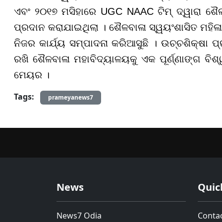
ଏବଂ ୨୦୧୭ ମସିହାରେ UGC NAAC ଟିମ୍ ଦ୍ୱାରା ଶୈଳବା
ପ୍ରଦାନ କରାଯାଇଥିଲା । ଶୈଳବାଳା ସ୍ୱୟଂଶାସିତ ମହିଳା ମ
ନିଜର କାର୍ଯ୍ୟ ସମ୍ପାଦନା କରିଆସୁଛି । ଉଚ୍ଚଶିକ୍ଷା ପ୍
ରଖି ଶୈଳବାଳା ମହାବିଦ୍ୟାଳୟକୁ ଏକ ପୂର୍ଣ୍ଣାଙ୍ଗ ବି
ମେୟର ।
Tags:
prameyanews7
News
Quic
News7 Odia
Conta