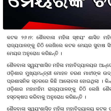
କଟକ ୨୬।୨: ଶୈଳବାଳା ମହିଳା ସ୍ଵୟଂ ଶାସିତ ମହିଳା
ରାଜ୍ୟପାଳଙ୍କୁ ଚିଠି ଲେଖିଲେ କଟକ ମେୟର ସୁବାଷ ସି
ମେୟର ଅନୁରୋଧ କରିଛନ୍ତି ।
ଶୈଳବାଳା ସ୍ୱୟଂଶାସିତ ମହିଳା ମହାବିଦ୍ୟାଳୟର ଆନ୍ଦୋ
ଓଡ଼ିଶାର ମୁଖ୍ୟମନ୍ତ୍ରୀ ମୋହନ ଚରଣ ମାଝୀଙ୍କ ଉଦ
ପ୍ରଶାସନିକ ସ୍ତରରେ କିଛି ଆଲୋଚନା ହୋଇଥିଲା । କିନ୍ତ
ଓଡ଼ିଶାର ମହାମହିମ ରାଜ୍ୟପାଳଙ୍କୁ ଚିଠି ଲେଖି ଶୈ
ହସ୍ତକ୍ଷପ କରିବାକୁ ଅନୁରୋଧ କରିଛନ୍ତି ।
ଶୈଳବାଳା ସ୍ୱୟଂଶାସିତ ମହିଳା ମହାବିଦ୍ୟାଳୟ କଟକ ତ