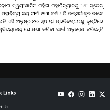
ଳା ସ୍ୱୟଂଶାସିତ ମହିଳା ମହାବିଦ୍ୟାଳକୁ "ଏ" ଗ୍ରେଡ୍
ହାବିଦ୍ୟାଳୟ ଦୀର୍ଘ ୧୧୩ ବର୍ଷ ଧରି ଉତ୍ସର୍ଗୀକୃତ ଭାବେ
ରତି ଏହି ଅନୁଷ୍ଠାନର ସ୍ଥାୟୀ ପ୍ରତିବଦ୍ଧତାକୁ ଦୃଷ୍ଟିରେ
ଶ୍ୱବିଦ୍ୟାଳୟ ଘୋଷଣା କରିବା ପାଇଁ ଅନୁରୋଧ କରିଛନ୍ତି
k Links
YouTube
Facebook
Instagram
Linkedin
Twitt
ct Us