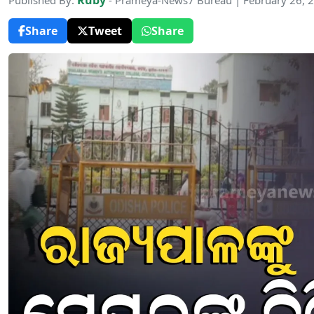
Ruby
Published By:
- Prameya-News7 Bureau | February 26, 
Share
Tweet
Share