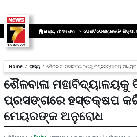
ରାଜ୍ୟ
ମହାନଗର
ଦେଶ
ବିଦେଶ
ରାଜନୀତି
ଶିକ୍ଷା 
Home
ରାଜ୍ୟ
ଶୈଳବାଳା ମହାବିଦ୍ୟାଳୟକୁ ବିଶ୍ବବିଦ୍ୟାଳୟ ମାନ୍ୟ
ଶୈଳବାଳା ମହାବିଦ୍ୟାଳୟକୁ ବ
ପ୍ରସଙ୍ଗରେ ହସ୍ତକ୍ଷପ କରି
ମେୟରଙ୍କ ଅନୁରୋଧ