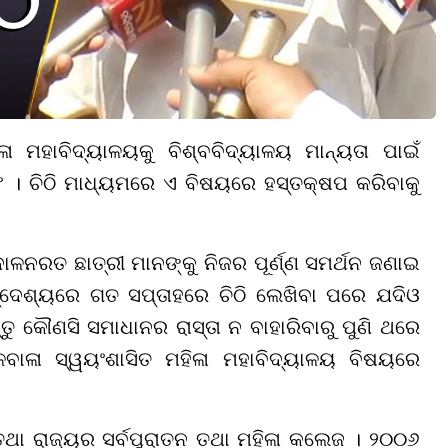
 ମହାବିଦ୍ୟାଳୟକୁ ବିଶ୍ବବିଦ୍ୟାଳୟ ମାନ୍ୟତା ପାଇଁ
ଂ । ଚିଠି ମାଧ୍ୟମରେ ଏ ବିଷୟରେ ହସ୍ତକ୍ଷପ କରିବାକୁ
ଳନରତ ଛାତ୍ରୀ ମାନଙ୍କୁ ନିଜର ପୂର୍ଣ୍ଣ ସମର୍ଥନ ଜଣାଇ
୍ଦେଶ୍ୟରେ ଗତ ସପ୍ତାହରେ ଚିଠି ଲେଖିବା ପରେ ଯଦିଓ
ୁ କୌଣସି ସମାଧାନର ରାସ୍ତା ନ ବାହାରିବାରୁ ପୁଣି ଥରେ
ଳବାଳା ସ୍ୱୟଂଶାସିତ ମହିଳା ମହାବିଦ୍ୟାଳୟ ବିଷୟରେ
ଥା ରାଜ୍ୟର ସର୍ବପୁରାତନ ତଥା ମହିଳା କଲେଜ । ୨୦୦୬