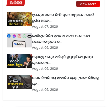
ବାଣିଜ୍ୟ
View More
ସୁନା-ରୂପା ଦରରେ ନିଆଁ: ଭୁବନେଶ୍ୱରରେ ରେକର୍ଡ
ଛୁଇଁଲା ଅଳଙ...
August 07, 2026
ମୋଦିଙ୍କ ଭିଡିଓ ହଟାଇବା ଘଟଣା ପରେ ମେଟା
ଉପରେ କେନ୍ଦ୍ରର କ...
August 06, 2026
ମସ୍କଙ୍କୁ ପସନ୍ଦ ଆସିଲାନି ନ୍ୟୁୟର୍କ ମେୟରଙ୍କ
ଗ୍ରୋସରୀ ଷ...
August 06, 2026
ଭାରତ ତିଆରି କଲା ସାଂଘାତିକ ଡ୍ରୋନ୍ ‘କାଳ’: କିଣିବାକୁ
ଚାହ...
August 06, 2026