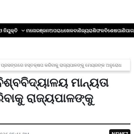
ଓ ନିଯୁକ୍ତି
ମନୋରଞ୍ଜନ
ଅପରାଧ
ଖେଳ
ବାଣିଜ୍ୟ
ରାଶିଫଳ
ବିଶେଷ
ପାଣିପାଗ
ତା ପ୍ରସଙ୍ଗରେ ହସ୍ତକ୍ଷପ କରିବାକୁ ରାଜ୍ୟପାଳଙ୍କୁ ମେୟରଙ୍କ ଅନୁରୋଧ
ିଶ୍ବବିଦ୍ୟାଳୟ ମାନ୍ୟତା
ବାକୁ ରାଜ୍ୟପାଳଙ୍କୁ