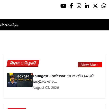
ଜୀବନଚର୍ଯ୍ୟା
ଶିକ୍ଷା ଓ ନିଯୁକ୍ତି
View More
Youngest Professor: ୩୦୬ ବର୍ଷର ରେକର୍ଡ
ଭାଙ୍ଗିଲେ ୧୮ ବ...
August 03, 2026