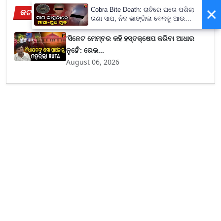
×
Cobra Bite Death: ରାତିରେ ଘରେ ପଶିଲା
କଟକ
View More
ରଣା ସାପ, ନିଦ ଭାଙ୍ଗିଲା ବେଳକୁ ଆଉ
ନଥିଲେ ମା’-ପୁଅ
‘ସିନେଟ ମେମ୍ବର କହି ହସ୍ତକ୍ଷେପ କରିବା ଆଧାର
ନୁହେଁ’: ରେଭ...
August 06, 2026