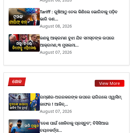
Tariff : ରୁଷିଆଠୁ ତେଲ କିଣିଲେ ଭୋଗିବାକୁ ପଡ଼ିବ
ଭାରି ଦଣ...
August 08, 2026
ଜଣକୁ ଆକ୍ରମଣ ବୁଝା ଯିବ ସମସ୍ତଙ୍କ ଉପରେ
ଆକ୍ରମଣ,୩ ମୁସଲମା...
August 07, 2026
ଖେଳ
View More
ଗମ୍ଭୀର-ଅଗରକରଙ୍କ ଉପରେ ରାଗିଗଲେ ଓ୍ୱାସିମ୍
ଜାଫର ! ଆକିବ୍...
August 07, 2026
‘ଦେଶ ପାଇଁ ଖେଳିବାକୁ ପ୍ରସ୍ତୁତ’; ବିସିସିଆଇ
ଚୟନକର୍ତ୍ତା...