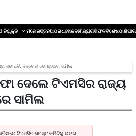
ଓ ନିଯୁକ୍ତି
ମନୋରଞ୍ଜନ
ଅପରାଧ
ଖେଳ
ବାଣିଜ୍ୟ
ରାଶିଫଳ
ବିଶେଷ
ପାଣିପାଗ
୍ୟ ସଭାପତି, ବିଦ୍ରୋହୀ ଗୋଷ୍ଠୀରେ ସାମିଲ
୍ତଫା ଦେଲେ ଟିଏମସିର ରାଜ୍ୟ
ୀରେ ସାମିଲ
 ତାରିଖରେ ଟିଏମସିର ସମସ୍ତ କମିଟିକୁ ଭଙ୍ଗ