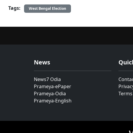
Tags:
West Bengal Election
News
Quic
News7 Odia
Conta
Prameya-ePaper
Privac
Prameya-Odia
Terms
Prameya-English