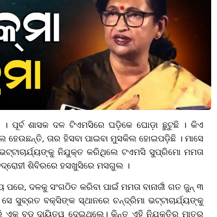
 ପୂର୍ବ ଶାସକ ଦଳ ଟିଏମସିରେ ଘଡ଼ିକେ ଘୋଡ଼ା ଛୁଟୁଛି । କିଏ
ଲ ହେଉଛନ୍ତି, ତାର ହିସବା ପାଇବା ମୁସକିଲ ହୋଇପଡ଼ିଛି । ମାସେ
ଟାଚାର୍ଯ୍ୟଙ୍କୁ ନିଯୁକ୍ତ କରିଥିଲେ ଟଏମସି ସୁପ୍ରିମୋ ମମତା
ବିଦ୍ରୋହୀ ଶିବିରରେ ହସଖୁସିରେ ମସଗୁଲ ।
 ପରେ, ଦଳକୁ ସଂଗଠିତ କରିବା ପାଇଁ ମମତା ବାନାର୍ଜୀ ଗତ ଜୁନ୍ ୩
ସୁବ୍ରତ ବକ୍ସିଙ୍କ ସ୍ଥାନରେ ଚନ୍ଦ୍ରିମା ଭଟ୍ଟାଚାର୍ଯ୍ୟଙ୍କୁ
କ ବଡ଼ ଦାୟିତ୍ୱ ଦେଇଥିଲେ। କିନ୍ତୁ ଏହି ନିଯୁକ୍ତିର ମାତ୍ର