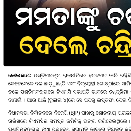
କୋଲକାତା:
ପଶ୍ଚିମବଙ୍ଗ ରାଜନୀତିରେ ହଟଚମଟ ଜାରି ରହିଛି ।
କେତେବେଳେ ଦଳ ଛାଡ଼ୁଛନ୍ତି ଏବଂ ବିଦ୍ରୋହୀ ଗୋଷ୍ଠୀରେ ସାମି
ତଳେ ପଶ୍ଚିମବଙ୍ଗରେ ଟିଏମସି ସଭାପତି ଭାବରେ ଚନ୍ଦ୍ରିମା ଭଟ୍
ବାନାର୍ଜୀ । ଆଉ ଆଜି (ଜୁଲାଇ ୪)ରେ ସେ ପଦରୁ ଇସ୍ତଫା ଦେଇ 
ବିଧାନସଭା ନିର୍ବାଚନରେ ବିଜେପି (BJP) ପାଖରୁ ଶୋଚନୀୟ ପରାଜୟ
ତାରିଖରେ ଟିଏମସିର ସମସ୍ତ କମିଟିକୁ ଭଙ୍ଗ କରିଦେଇଥିଲେ। ସେ 
ପଶ୍ଚିମବଙ୍ଗର ନୂଆ ପ୍ରଦେଶ ସଭାପତି ଭାବରେ ନିଯୁକ୍ତ କରି ଏ