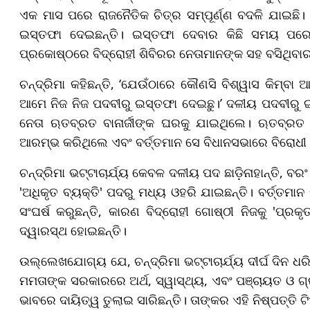
ଏକ ମାସ ପରେ ରାଜନୈତିକ ଚିତ୍ର ସମ୍ପୂର୍ଣ୍ଣ ବଦଳି ଯାଇଛି। 
ଇସ୍ତଫା ଦେଇଛନ୍ତି। ଇସ୍ତଫା ଦେବାର କିଛି ସମୟ ପରେ
ପ୍ରକୋଷ୍ଠରେ ବିଦ୍ରୋହୀ ଶିବିରର ନେତାମାନଙ୍କ ସହ ବସିଥିବାର ଦ
ଚନ୍ଦ୍ରିମା କହିଛନ୍ତି, ‘ଯେଉଁଠାରେ କୌଣସି ବିଶ୍ୱାସ କିମ୍ବା
ଆମେ ନିଜ ନିଜ ପଦବୀରୁ ଇସ୍ତଫା ଦେଇଛୁ।’ ଦଳୀୟ ପଦବୀରୁ ଇ
ନେତା ଋତବ୍ରତ ବାନାର୍ଜୀଙ୍କ ଘରକୁ ଯାଇଥିଲେ। ଋତବ୍ରତ ବାନ
ଆରମ୍ଭ କରିଥିଲେ ଏବଂ ବର୍ତ୍ତମାନ ସେ ବିଧାନସଭାରେ ବିରୋଧୀ 
ଚନ୍ଦ୍ରିମା ଭଟ୍ଟାଚାର୍ଯ୍ୟ କେବଳ ଦଳୀୟ ପଦ ଛାଡ଼ିନାହାନ୍ତି, 
'ଅଧିକୃତ ବ୍ୟକ୍ତି' ପଦରୁ ମଧ୍ୟ ଓହରି ଯାଇଛନ୍ତି। ବର୍ତ୍ତମାନ
ସଂଘର୍ଷ କରୁଛନ୍ତି, କାରଣ ବିଦ୍ରୋହୀ ଗୋଷ୍ଠୀ ନିଜକୁ 'ପ୍ରକ
ଦ୍ୱାରସ୍ଥ ହୋଇଛନ୍ତି।
ଉଲ୍ଲେଖଯୋଗ୍ୟ ଯେ, ଚନ୍ଦ୍ରିମା ଭଟ୍ଟାଚାର୍ଯ୍ୟ ଦୀର୍ଘ ଦିନ ଧର
ମମତାଙ୍କ ସରକାରରେ ଅର୍ଥ, ସ୍ୱାସ୍ଥ୍ୟ, ଏବଂ ପଞ୍ଚାୟତ ଓ ଗ୍ର
ଭାବରେ ଦାୟିତ୍ୱ ତୁଲାଇ ସାରିଛନ୍ତି। ତାଙ୍କର ଏହି ନିଷ୍ପତ୍ତି 