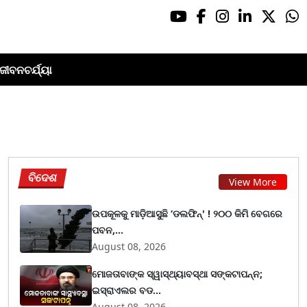
ଜୀବନଚର୍ଯ୍ୟା
ବିଦେଶ
View More
ଉପକୂଳକୁ ମାଡ଼ିଆସୁଛି ‘ଡଲଫିନ୍' ! ୨୦୦ କିମି ବେଗରେ
ପବନ,...
August 08, 2026
ମୋଜତାବାଙ୍କ ସ୍ୱାସ୍ଥ୍ୟାବସ୍ଥା ସଙ୍କଟାପନ୍ନ;
ଇସ୍ରାଏଲର ବଡ...
August 08, 2026