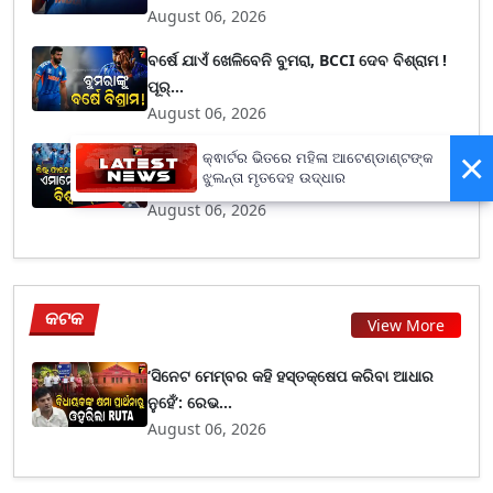
August 06, 2026
ବର୍ଷେ ଯାଏଁ ଖେଳିବେନି ବୁମରା, BCCI ଦେବ ବିଶ୍ରାମ !
ପୂର୍...
August 06, 2026
×
ଗାଭାସ୍କର ଘୋଷଣା କଲେ ବିଶ୍ୱକପ୍ ଟିମ୍ : ଏହି
କ୍ଵାର୍ଟର ଭିତରେ ମହିଳା ଆଟେଣ୍ଡାଣ୍ଟଙ୍କ
ଝୁଲନ୍ତା ମୃତଦେହ ଉଦ୍ଧାର
କ୍ରିକେଟରମା...
August 06, 2026
କଟକ
View More
‘ସିନେଟ ମେମ୍ବର କହି ହସ୍ତକ୍ଷେପ କରିବା ଆଧାର
ନୁହେଁ’: ରେଭ...
August 06, 2026