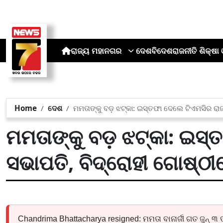
ରାଜ୍ୟ
ମହାନଗର
ଦେଶ
ବିଦେଶ
ରାଜନୀତି
ଶିକ୍ଷା 
Home
ଦେଶ
ମମତାଙ୍କୁ ବଡ଼ ଝଟ୍‌କା: ଇସ୍ତଫା ଦେଲେ ଟିଏମସିର ରାଜ
ମମତାଙ୍କୁ ବଡ଼ ଝଟ୍‌କା: ଇସ
ସଭାପତି, ବିଦ୍ରୋହୀ ଗୋଷ୍ଠ
Chandrima Bhattacharya resigned: ମମତା ବାନାର୍ଜୀ ଗତ ଜୁନ୍ ୩