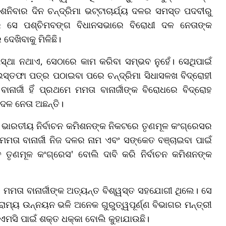
ଶନିବାର ଦିନ ଚନ୍ଦ୍ରିମା ଭଟ୍ଟାଚାର୍ଯ୍ୟ ଦଳର ସମସ୍ତ ପଦବୀରୁ
 ସେ ପଶ୍ଚିମବଙ୍ଗ ବିଧାନସଭାରେ ବିରୋଧୀ ଦଳ ନେତାଙ୍କ
େଖିବାକୁ ମିଳିଛି।
 ଆସ୍ଥା ନଥାଏ, ସେଠାରେ କାମ କରିବା ସମ୍ଭବ ନୁହେଁ। ସେଥିପାଇଁ
ସ୍ତଫା ପତ୍ର ପଠାଇବା ପରେ ଚନ୍ଦ୍ରିମା ସିଧାସଳଖ ବିଦ୍ରୋହୀ
ାର୍ଜୀ ହିଁ ପ୍ରଥମେ ମମତା ବାନାର୍ଜୀଙ୍କ ବିରୋଧରେ ବିଦ୍ରୋହ
ଦଳ ନେତା ଅଛନ୍ତି।
ବରଂ ଭାରତୀୟ ନିର୍ବାଚନ କମିଶନଙ୍କ ନିକଟରେ ତୃଣମୂଳ କଂଗ୍ରେସର
 ମମତା ବାନାର୍ଜୀ ନିଜ ଦଳର ନାମ ଏବଂ ସଙ୍କେତ ବଞ୍ଚାଇବା ପାଇଁ
ୃତ ତୃଣମୂଳ କଂଗ୍ରେସ' ବୋଲି ଦାବି କରି ନିର୍ବାଚନ କମିଶନଙ୍କ
ି ମମତା ବାନାର୍ଜୀଙ୍କ ଅତ୍ୟନ୍ତ ବିଶ୍ୱସ୍ତ ସହଯୋଗୀ ଥିଲେ। ସେ
ାମ୍ୟ ଉନ୍ନୟନ ଭଳି ଅନେକ ଗୁରୁତ୍ୱପୂର୍ଣ୍ଣ ବିଭାଗର ମନ୍ତ୍ରୀ
ଟିଏମସି ପାଇଁ ଶକ୍ତ ଧକ୍କା ବୋଲି କୁହାଯାଉଛି।