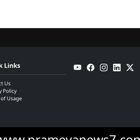
k Links
YouTube
Facebook
Instagram
Linkedin
Twitt
ct Us
y Policy
 of Usage
www.prameyanews7.co