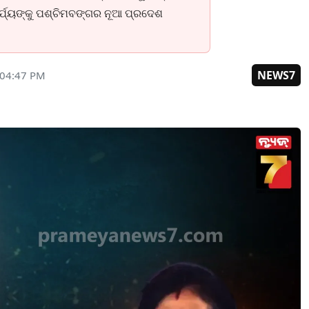
ାର୍ଯ୍ୟଙ୍କୁ ପଶ୍ଚିମବଙ୍ଗର ନୂଆ ପ୍ରଦେଶ
NEWS7
 04:47 PM