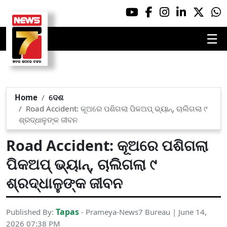
☰
Home
ଦେଶ
Road Accident: କୂଅରେ ପଶିଗଲା ପିକଅପ୍ ଭ୍ୟାନ୍, ଚାଲିଗଲା ୯
ଶ୍ରଦ୍ଧାଳୁଙ୍କ ଜୀବନ
Road Accident: କୂଅରେ ପଶିଗଲା
ପିକଅପ୍ ଭ୍ୟାନ୍, ଚାଲିଗଲା ୯
ଶ୍ରଦ୍ଧାଳୁଙ୍କ ଜୀବନ
Tapas
Published By:
- Prameya-News7 Bureau | June 14,
2026 07:38 PM