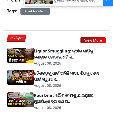
ଫୁଲିଲାଣି ସାଳନ୍ଦୀ ଓ ଶାଖା, ବଢ଼ୁଛି
ବନ୍ୟା ଭୟ
Tags:
Road Accident
ଅପରାଧ
View More
Liquor Smuggling: କ୍ଷୀର ଗାଡ଼ିକୁ
ଗୋଡ଼ାଇ ଗୋଡ଼ାଇ ଧରିଲ...
August 08, 2026
ଛତିଶଗଡ଼ରୁ ଧାଇଁ ଆସିଛି ମାଆ, ଝିଅକୁ ନେବା
ପାଇଁ ସ୍ୱାମୀ ସ...
August 08, 2026
Rourkela : ଶୌଚ ହେବାକୁ ଯାଇଥିଲେ,
ମୁଖାପିନ୍ଧା ଦୁଇ ଜଣ ପ...
August 08, 2026