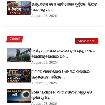
ଉଦ୍ଧବଙ୍କ ବେକ କାଟି ଦେଲେ ଦୁର୍ବୃତ୍ତ, ଲିଫ୍ଟ
ନଦେବାରୁ ଘଟ...
August 08, 2026
ବିଶେଷ
View More
ଗ୍ରୀନ୍ ପାୱାରରେ ଭାରତର ନୂଆ ଚାଲ୍, ଦେଶର
କୋଣଅନୁକୋଣରେ ପହ...
August 08, 2026
୮-୮-୮ର ମହାସଂଯୋଗ ! ଏହି ୩ଟି ତାରିଖରେ
ଜନ୍ମଗ୍ରହଣ କରିଥିବ...
August 08, 2026
Solar Eclipse: ୧୨ ଅଗଷ୍ଟରେ ସବୁଠୁ ବଡ
ପୂର୍ଣ୍ଣ ସୂର୍ଯ୍ୟ...
August 08, 2026