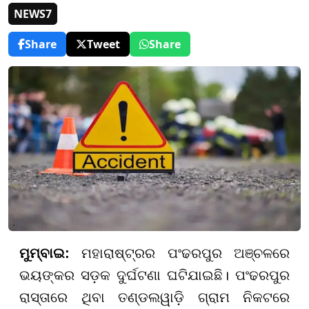
NEWS7
Share
Tweet
Share
ମୁମ୍ବାଇ:
ମହାରାଷ୍ଟ୍ରର ପଂଢରପୁର ଅଞ୍ଚଳରେ
ଭୟଙ୍କର ସଡ଼କ ଦୁର୍ଘଟଣା ଘଟିଯାଇଛି। ପଂଢରପୁର
ରାସ୍ତାରେ ଥିବା ତଣ୍ଡଲୱାଡ଼ି ଗ୍ରାମ ନିକଟରେ