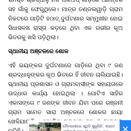
ସହ ଗାଁକୁ ଫେରୁଥିଲେ। ମାତ୍ର ତଣ୍ଡଲୱାଡ଼ି ଗ୍ରାମ
ନିକଟରେ ଗାଡ଼ିଟି ହଠାତ୍ ଦୁର୍ଘଟଣାର ସମ୍ମୁଖୀନ ହୋଇ
ସିଧାସଳଖ ରାସ୍ତା କଡ଼ରେ ଥିବା ଏକ ଗଭୀର କୂଅ
ଭିତରକୁ ଖସି ପଡ଼ିଥିଲା।
ସ୍ଥାନୀୟ ଅଞ୍ଚଳରେ ଶୋକ
ଏହି ଭୟଙ୍କର ଦୁର୍ଘଟଣାରେ ଗାଡ଼ିରେ ଥିବା ୯ ଜଣ
ଶ୍ରଦ୍ଧାଳୁଙ୍କର କୂଅ ଭିତରେ ହିଁ ଜୀବନ ଚାଲିଯାଇଛି।
ସ୍ଥାନୀୟ ପ୍ରଶାସନ ଓ ଗ୍ରାମବାସୀଙ୍କ ସହାୟତାରେ
ଉଦ୍ଧାର କାର୍ଯ୍ୟ ହୋଇଥିଲା । ଗୋଟିଏ ସାହିର
ଏକାସଙ୍ଗେ ୯ ଜଣଙ୍କ ଜୀବନ ଯିବା ପରେ ରଞ୍ଜନୀ
ଗ୍ରାମ ସମେତ ସାରା ଅଞ୍ଚଳରେ ଶୋକର ଛାୟା
ଖେଳିଯାଇଛି । ପୋଲିସ ଘଟଣାର ତଦନ୍ତ ଆରମ୍ଭ
×
ବୈତରଣୀରେ ସ୍ଥିତି ସୁଧୁରିନି, ଏପଟେ
କରିଛି।