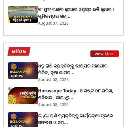
୧୮ ଫୁଟ୍ ଗଭୀର କୂଅରେ ସମୁଦ୍ର ଭଳି ଜୁଆର !
ଭୂମିକମ୍ପର ସଙ୍...
August 07, 2026
ରାଶିଫଳ
View More
ଧନୁ ରାଶି ବ୍ୟକ୍ତିଙ୍କୁ ଭାଗ୍ୟର ସହଯୋଗ
ମିଳିବ, ନୂଆ କାମର...
August 08, 2026
Horoscope Today : ଅଗଷ୍ଟ ୦୮ ତାରିଖ,
ଶନିବାର ; ଜାଣନ୍ତୁ...
August 08, 2026
କନ୍ୟା ରାଶି ବ୍ୟକ୍ତିଙ୍କୁ କାର୍ଯ୍ୟକ୍ଷେତ୍ରରେ
ସଫଳତା ଓ ସମ...