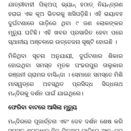
ଯାତ୍ରୀବାହୀ ପିକ୍ଅପ୍ ଭ୍ୟାନ୍ ହଠାତ୍ ନିୟନ୍ତ୍ରଣ
ହରାଇ ଏକ କୂଅ ଭିତରକୁ ଖସିପଡ଼ିଛି। ଏହି ଭୟାବହ
ଦୁର୍ଘଟଣାରେ ଗାଡ଼ିରେ ଥିବା ୯ ଜଣ ଲୋକଙ୍କର
ମୃତ୍ୟୁ ଘଟିଛି। ଏହି ଖବର ପ୍ରସାରିତ ହେବା ପରେ
ସ୍ଥାନୀୟ ଅଞ୍ଚଳରେ ଉତ୍ତେଜନା ସୃଷ୍ଟି ହୋଇଛି ।
ମିଳିଥିବା ସୂଚନା ଅନୁଯାୟୀ, ଦୁର୍ଘଟଣାର ଶିକାର
ହୋଇଥିବା ସମସ୍ତ ମୃତକ ପଂଢରପୁର ତାଲୁକାର
ରଞ୍ଜନୀ ଗ୍ରାମର ବାସିନ୍ଦା । ସେମାନେ ସମସ୍ତେ ମିଶି
ମାସୱଡ୍ରେ ଅବସ୍ଥିତ ପ୍ରସିଦ୍ଧ ସିଦ୍ଧନାଥ
ମନ୍ଦିରକୁ ଦର୍ଶନ ପାଇଁ ଯାଇଥିଲେ।
ଫେରିବା ବାଟରେ ଆସିଲା ମୃତ୍ୟୁ
ମନ୍ଦିରରେ ପୂଜାର୍ଚ୍ଚନା ଏବଂ ଦେବ ଦର୍ଶନ ଶେଷ କରି
ସମସ୍ତ ଶ୍ରଦ୍ଧାଳୁ ନିଜ ପିକଅପ୍ ଗାଡ଼ିରେ ଆନନ୍ଦର