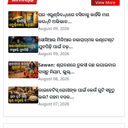
View More
ଘର ଏରୁଣ୍ଡିବନ୍ଧରେ ବସିବାକୁ କାହିଁକି ମନା
କରନ୍ତି ଅଭିଭାବ...
August 09, 2026
ସୋସିଆଲ ମିଡିଆର ନକାରାତ୍ମକ କଣ୍ଟେଣ୍ଟ
ଯୁବପିଢ଼ି ପାଇଁ ବଢ଼...
August 09, 2026
Sawan: ଶ୍ରାବଣରେ ତୁଳସୀ ଗଛ ଲଗାଇବାର
ବାସ୍ତୁ ନିୟମ, ଭୁଲ୍...
August 08, 2026
ଡାଇବେଟିସ୍ ରୋଗୀଙ୍କ ପାଇଁ କେଉଁ ରୁଟି ସବୁଠୁ
ଭଲ? ଗହମ ବଦଳ...
August 07, 2026