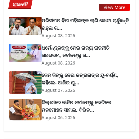
ରାଜନୀତି
View More
ପରିସୀମନ ବିନା ମହିଳାଙ୍କ ଲାଗି କୋଟା ଚାହୁଁଛନ୍ତି
ରାହୁଲ ଗ...
August 08, 2026
ଧର୍ମେନ୍ଦ୍ରଙ୍କୁ ନେଇ ରାଜ୍ୟ ରାଜନୀତି
ସରଗରମ, ନବୀନଙ୍କୁ ସ...
August 08, 2026
ଜେନ ଜିଙ୍କୁ ନେଇ କଙ୍ଗନାଙ୍କ ୟୁ-ଟର୍ଣ୍ଣ,
କହିଲେ- ଆଜିର ଯୁ...
August 07, 2026
ଦିଲ୍ଲୀରେ ନୀତିନ ନବୀନଙ୍କୁ ଭେଟିଲେ
ମନମୋହନ ସାମଲ, ବିଭିନ...
August 06, 2026