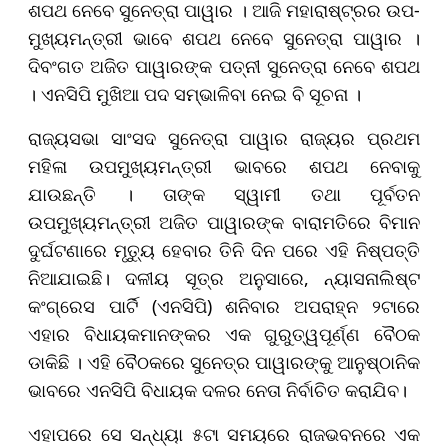
ଶପଥ ନେବେ ସୁନେତ୍ରା ପାୱାର । ଆଜି ମହାରାଷ୍ଟ୍ରର ଉପ-
ମୁଖ୍ୟମନ୍ତ୍ରୀ ଭାବେ ଶପଥ ନେବେ ସୁନେତ୍ରା ପାୱାର ।
ଦିବଂଗତ ଅଜିତ ପାୱାରଙ୍କ ପତ୍ନୀ ସୁନେତ୍ରା ନେବେ ଶପଥ
। ଏନସିପି ମୁଖିଆ ପଦ ସମ୍ଭାଳିବା ନେଇ ବି ସୂଚନା ।
ରାଜ୍ୟସଭା ସାଂସଦ ସୁନେତ୍ରା ପାୱାର ରାଜ୍ୟର ପ୍ରଥମ
ମହିଳା ଉପମୁଖ୍ୟମନ୍ତ୍ରୀ ଭାବରେ ଶପଥ ନେବାକୁ
ଯାଉଛନ୍ତି । ତାଙ୍କ ସ୍ୱାମୀ ତଥା ପୂର୍ବତନ
ଉପମୁଖ୍ୟମନ୍ତ୍ରୀ ଅଜିତ ପାୱାରଙ୍କ ବାରାମତିରେ ବିମାନ
ଦୁର୍ଘଟଣାରେ ମୃତ୍ୟୁ ହେବାର ତିନି ଦିନ ପରେ ଏହି ନିଷ୍ପତ୍ତି
ନିଆଯାଇଛି। ଦଳୀୟ ସୂତ୍ର ଅନୁସାରେ, ନ୍ୟାସନାଲିଷ୍ଟ
କଂଗ୍ରେସ ପାର୍ଟି (ଏନସିପି) ଶନିବାର ଅପରାହ୍ନ ୨ଟାରେ
ଏହାର ବିଧାୟକମାନଙ୍କର ଏକ ଗୁରୁତ୍ୱପୂର୍ଣ୍ଣ ବୈଠକ
ଡାକିଛି । ଏହି ବୈଠକରେ ସୁନେତ୍ର ପାୱାରଙ୍କୁ ଆନୁଷ୍ଠାନିକ
ଭାବରେ ଏନସିପି ବିଧାୟକ ଦଳର ନେତା ନିର୍ବାଚିତ କରାଯିବ।
ଏହାପରେ ସେ ସନ୍ଧ୍ୟା ୫ଟା ସମୟରେ ରାଜଭବନରେ ଏକ