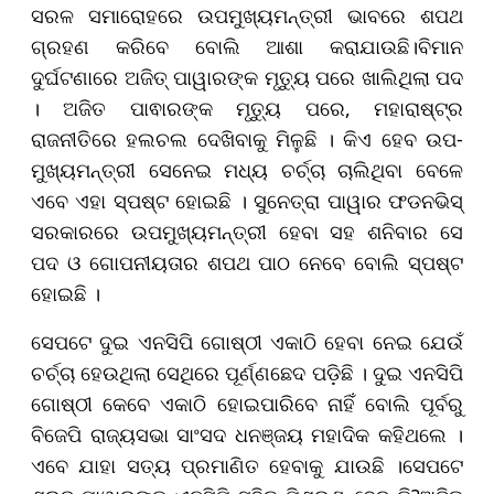
ସରଳ ସମାରୋହରେ ଉପମୁଖ୍ୟମନ୍ତ୍ରୀ ଭାବରେ ଶପଥ
ଗ୍ରହଣ କରିବେ ବୋଲି ଆଶା କରାଯାଉଛି।ବିମାନ
ଦୁର୍ଘଟଣାରେ ଅଜିତ୍ ପାୱାରଙ୍କ ମୃତ୍ୟୁ ପରେ ଖାଲିଥିଲା ପଦ
। ଅଜିତ ପାଵାରଙ୍କ ମୃତ୍ୟୁ ପରେ, ମହାରାଷ୍ଟ୍ର
ରାଜନୀତିରେ ହଲଚଲ ଦେଖିବାକୁ ମିଳୁଛି । କିଏ ହେବ ଉପ-
ମୁଖ୍ୟମନ୍ତ୍ରୀ ସେନେଇ ମଧ୍ୟ ଚର୍ଚ୍ଚା ଚାଲିଥିବା ବେଳେ
ଏବେ ଏହା ସ୍ପଷ୍ଟ ହୋଇଛି । ସୁନେତ୍ରା ପାୱାର ଫଡନଭିସ୍
ସରକାରରେ ଉପମୁଖ୍ୟମନ୍ତ୍ରୀ ହେବା ସହ ଶନିବାର ସେ
ପଦ ଓ ଗୋପନୀୟତାର ଶପଥ ପାଠ ନେବେ ବୋଲି ସ୍ପଷ୍ଟ
ହୋଇଛି ।
ସେପଟେ ଦୁଇ ଏନସିପି ଗୋଷ୍ଠୀ ଏକାଠି ହେବା ନେଇ ଯେଉଁ
ଚର୍ଚ୍ଚା ହେଉଥିଲା ସେଥିରେ ପୂର୍ଣ୍ଣଛେଦ ପଡ଼ିଛି । ଦୁଇ ଏନସିପି
ଗୋଷ୍ଠୀ କେବେ ଏକାଠି ହୋଇପାରିବେ ନାହିଁ ବୋଲି ପୂର୍ବରୁ
ବିଜେପି ରାଜ୍ୟସଭା ସାଂସଦ ଧନଞ୍ଜୟ ମହାଦିକ କହିଥଲେ ।
ଏବେ ଯାହା ସତ୍ୟ ପ୍ରମାଣିତ ହେବାକୁ ଯାଉଛି ।ସେପଟେ