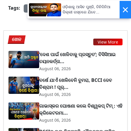
×
Tags:
ଓଡ଼ିଶାକୁ ଆସିବ ପୁଞ୍ଜି, ତିନିଦିନିଆ
prameyanews7
ଦିଲ୍ଲୀ ଗସ୍ତରେ ଯିବେ
ମୁଖ୍ୟମନ୍ତ୍ରୀ ମୋହନ ମାଝୀ
ଖେଳ
View More
‘ଦେଶ ପାଇଁ ଖେଳିବାକୁ ପ୍ରସ୍ତୁତ’; ବିସିସିଆଇ
ଚୟନକର୍ତ୍ତା...
August 06, 2026
ବର୍ଷେ ଯାଏଁ ଖେଳିବେନି ବୁମରା, BCCI ଦେବ
ବିଶ୍ରାମ ! ପୂର୍...
August 06, 2026
ଗାଭାସ୍କର ଘୋଷଣା କଲେ ବିଶ୍ୱକପ୍ ଟିମ୍ : ଏହି
କ୍ରିକେଟରମା...
August 06, 2026