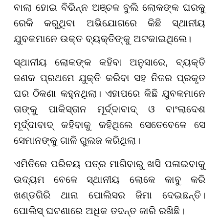
ବାଲା ହୋଇ ବିଭିନ୍ନ ଅଞ୍ଚଳ ବୁଲି ଲୋକଙ୍କ ଘରକୁ
ରେକି କରୁଥିବା ଅଭିଯୋଗରେ କିଛି ସ୍ଥାନୀୟ
ଯୁବକମାନେ ଉକ୍ତ ବ୍ୟକ୍ତିଙ୍କୁ ଅଟକାଇଥିଲେ।
ସ୍ଥାନୀୟ ଲୋକଙ୍କ କହିବା ଅନୁସାରେ, ବ୍ୟକ୍ତି
ଜଣକ ପ୍ରଥମେ ଯୁକ୍ତି କରିବା ସହ ନିଜର ପ୍ରକୃତ
ଘର ଠିକଣା କହୁନଥିଲା। ଏହାପରେ କିଛି ଯୁବକମାନେ
ତାଙ୍କୁ ପାକିସ୍ତାନ ମୂର୍ଦ୍ଦାବାଦ୍ ଓ ବାଂଲାଦେଶ
ମୂର୍ଦ୍ଦାବାଦ୍ କହିବାକୁ କହିଥିଲେ ସେତେବେଳେ ସେ
ସେମାନଙ୍କୁ ଗାଳି ଗୁଲଜ କରିଥିଲା।
ଏମିତିରେ ପରିଚୟ ପତ୍ର ମାଗିବାରୁ ଖସି ପଳାଇବାକୁ
ଉଦ୍ୟମ ବେଳେ ସ୍ଥାନୀୟ ଲୋକେ କାବୁ କରି
ଖଣ୍ଡଗିରି ଥାନା ପୋଲିସର ଜିମା ଦେଇଛନ୍ତି।
ପୋଲିସ୍ ଘଟଣାରେ ଅଧିକ ତଦନ୍ତ ଜାରି ରଖିଛି।