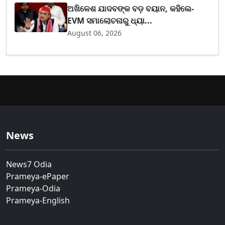
ଅଖିଳେଶ ଯାଦବଙ୍କ ବଡ଼ ବୟାନ, କହିଲେ-
EVM ସମାଲୋଚନାରୁ ଧ୍ୟା...
August 06, 2026
News
News7 Odia
Prameya-ePaper
Prameya-Odia
Prameya-English