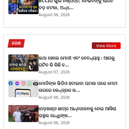
BCCIର ଭୁଲ ନିଷ୍ପତ୍ତି, ବୈଭବଙ୍କୁ ଲାଗିବ
ବଡ଼ ଝଟକା, ଅନ୍ଧ...
August 06, 2026
ଦେଶ
View More
କଥା ହେଲେ ମୋଦୀ ଏବଂ ନେତନ୍ୟାହୁ : ଆଗକୁ
ଘଟିବ କି କିଛି ବ...
August 07, 2026
ମୋଦିଙ୍କ ଭିଡିଓ ହଟାଇବା ଘଟଣା ପରେ ମେଟା
ଉପରେ କେନ୍ଦ୍ରର କ...
August 06, 2026
ଝାଡ଼ଖଣ୍ଡ ଛାତ୍ର ଆନ୍ଦୋଳନକୁ ନେଇ ଆସିଲା
ରାହୁଲ ଗାନ୍ଧିଙ୍କ...
August 06, 2026