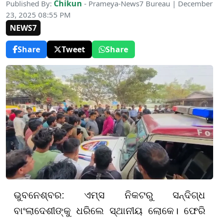
Chikun
Published By:
- Prameya-News7 Bureau | December
23, 2025 08:55 PM
NEWS7
Share
Tweet
Share
ଭୁବନେଶ୍ବର: ଏମ୍ସ ନିକଟରୁ ସନ୍ଦିଗ୍ଧ
ବାଂଲାଦେଶୀଙ୍କୁ ଧରିଲେ ସ୍ଥାନୀୟ ଲୋକେ। ଫେରି