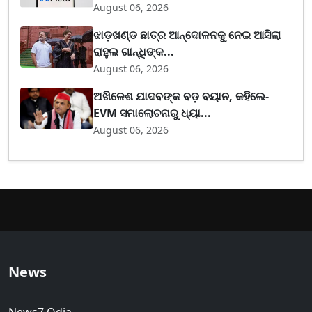
August 06, 2026
ଝାଡ଼ଖଣ୍ଡ ଛାତ୍ର ଆନ୍ଦୋଳନକୁ ନେଇ ଆସିଲା
ରାହୁଲ ଗାନ୍ଧିଙ୍କ...
August 06, 2026
ଅଖିଳେଶ ଯାଦବଙ୍କ ବଡ଼ ବୟାନ, କହିଲେ-
EVM ସମାଲୋଚନାରୁ ଧ୍ୟା...
August 06, 2026
News