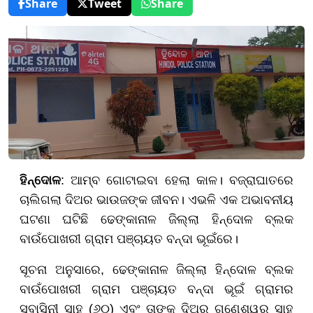
Share
Tweet
Share
ହିନ୍ଦୋଳ
: ଆମ୍ବ ଗୋଟାଇବା ହେଲା କାଳ। ବଜ୍ରାଘାତରେ
ଚାଲିଗଲା ଦିଅର ଭାଉଜଙ୍କ ଜୀବନ। ଏଭଳି ଏକ ଅଭାବନୀୟ
ଘଟଣା ଘଟିଛି ଢେଙ୍କାନାଳ ଜିଲ୍ଲା ହିନ୍ଦୋଳ ବ୍ଲକ
ବାଉଁପୋଖରୀ ଗ୍ରାମ ପଞ୍ଚାୟତ ବନ୍ଦା ଭୂଇଁରେ।
ସୂଚନା ଅନୁସାରେ, ଢେଙ୍କାନାଳ ଜିଲ୍ଲା ହିନ୍ଦୋଳ ବ୍ଲକ
ବାଉଁପୋଖରୀ ଗ୍ରାମ ପଞ୍ଚାୟତ ବନ୍ଦା ଭୂଇଁ ଗ୍ରାମର
ସୁବାସିନୀ ସାହୁ (୬୦) ଏବଂ ତାଙ୍କ ଦିଅର ଗଣେଶ୍ୱର ସାହୁ