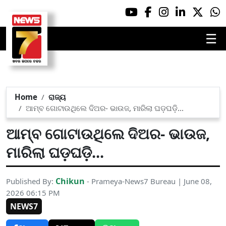
☰
Home
ରାଜ୍ୟ
ଆମ୍ବ ଗୋଟାଉଥିଲେ ଦିଅର- ଭାଉଜ, ମାରିଲା ଘଡ଼ଘଡ଼ି...
ଆମ୍ବ ଗୋଟାଉଥିଲେ ଦିଅର- ଭାଉଜ,
ମାରିଲା ଘଡ଼ଘଡ଼ି...
Chikun
Published By:
- Prameya-News7 Bureau | June 08,
2026 06:15 PM
NEWS7