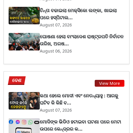
ଚିନ୍ତା ବଢାଇଲା ମେକ୍ସିକୋ ଲଙ୍କା, ଖାଇଲା
ପରେ ହସ୍ପିଟାଲ...
August 07, 2026
ଘୋଷଣା ହେଲା ବାଂଲାଦେଶ ରାଷ୍ଟ୍ରପତି ନିର୍ବାଚନ
ତାରିଖ, ଅଗଷ...
August 06, 2026
ଦେଶ
View More
କଥା ହେଲେ ମୋଦୀ ଏବଂ ନେତନ୍ୟାହୁ : ଆଗକୁ
ଘଟିବ କି କିଛି ବ...
August 07, 2026
ମୋଦିଙ୍କ ଭିଡିଓ ହଟାଇବା ଘଟଣା ପରେ ମେଟା
ଉପରେ କେନ୍ଦ୍ରର କ...