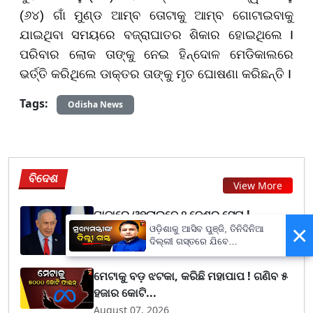
(୬୪) ଗାଁ ମୁଣ୍ଡ ଆମ୍ବ ତୋଟାକୁ ଆମ୍ବ ଗୋଟାଇବାକୁ
ଯାଇଥିବା ସମୟରେ ବଜ୍ରାଘାତର ଶିକାର ହୋଇଥିଲେ I
ପରିବାର ଲୋକ ତାଙ୍କୁ ନେଇ ହିନ୍ଦୋଳ ମେଡିକାଲରେ
ଭର୍ତ୍ତି କରିଥିଲେ ଡାକ୍ତର ତାଙ୍କୁ ମୃତ ଘୋଷଣା କରିଛନ୍ତି I
Tags:
Odisha News
ବିଦେଶ
View More
ଗାଜାରେ ଓହ୍ଲାଇବେ ୨ ଦେଶର ସେନା !
×
ଟେନସନରେ ଇସ୍ରାଏଲ
ଓଡ଼ିଶାକୁ ଆସିବ ପୁଞ୍ଜି, ତିନିଦିନିଆ
ଦିଲ୍ଲୀ ଗସ୍ତରେ ଯିବେ
August 07, 2026
ମୁଖ୍ୟମନ୍ତ୍ରୀ ମୋହନ ମାଝୀ
ମେଟାକୁ ବଡ଼ ଝଟକା, କରିଛି ମହାପାପ ! ଗଣିବ ୫
ହଜାର କୋଟି...
August 07, 2026