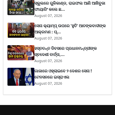
ସ୍କୁଲରେ ଗୁଳିକାଣ୍ଡ, ରାଇଫଲ ଆଣି ଆଖିବୁଜା
ଫାୟାରିଂ କଲେ ଛ...
August 07, 2026
ସେନା କ୍ୟାମ୍ପ୍ ଉପରେ 'ହୁତି' ଆତଙ୍କବାଦୀଙ୍କ
ଆକ୍ରମଣ : ପ୍...
August 07, 2026
ହସ୍ତତନ୍ତ ଦିବସରେ ପ୍ରଧାନମନ୍ତ୍ରୀଙ୍କ
ସ୍ବଦେଶୀ ବାର୍ତ୍ତା,...
August 07, 2026
ଗାଜାରେ ଓହ୍ଲାଇବେ ୨ ଦେଶର ସେନା !
ଟେନସନରେ ଇସ୍ରାଏଲ
August 07, 2026