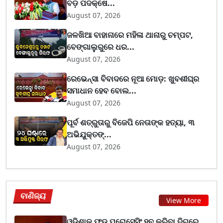
ବଡ଼ ପଦକ୍ଷେ...
August 07, 2026
ଜଳଖିଆ ବାହାନାରେ ମହିଳା ଥାନାରୁ ଚମ୍ପଟ,
ବେଙ୍ଗାଲୁରୁରେ ଧର...
August 07, 2026
ରେଭେନ୍ସା ବିବାଦରେ ନୂଆ ମୋଡ଼: ଖୁବଶୀଘ୍ର
ସମାଧାନ ହେବ ବୋଲ...
August 07, 2026
ପୂର୍ବ ଶତ୍ରୁତାରୁ ବିଜେପି ନେତାଙ୍କ ହତ୍ୟା, ୩
ଅଭିଯୁକ୍ତଙ୍...
August 07, 2026
ବାଣିଜ୍ୟ
View More
ଓଡ଼ିଶାକୁ ଫୁଡ୍ ପ୍ରୋସେସିଂ ହବ୍ କରିବା ଦିଗରେ