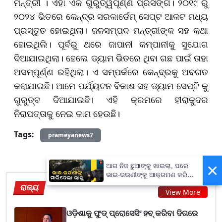
ମନ୍ତ୍ରୀ । ଏହା ଏକ ଗୁରୁତ୍ୱପୂର୍ଣ୍ଣ ପ୍ରସଙ୍ଗ। ୨୦୧୯ ରୁ
୨୦୨୪ ଭିତରେ କେନ୍ଦ୍ର ସରକାର୍ଡେମ୍ ସେପ୍ଟ ଆକଟ ମଧ୍ୟ
ପ୍ରସ୍ତୁତ ହୋଇଥିଲା। ଜଳସମ୍ପଦ ମନ୍ତ୍ରୀଙ୍କ ସହ କଥା
ହୋଇଥିଲି। ପୂର୍ବରୁ ଥରେ ଜାପାନୀ କମ୍ପାନୀକୁ ସୁଯୋଗ
ଦିଆଯାଇଥିଲା। ହେଲେ ଡ୍ୟାମ ଭିତରେ ଥିବା ଗଛ ପାଇଁ ତାହା
ଅସମ୍ପୂର୍ଣ୍ଣ ରହିଥିଲା। ଏ ସମ୍ପର୍କରେ କେନ୍ଦ୍ରକୁ ଅବଗତ
କରାଯାଇଛି। ଆମେ ପର୍ଯ୍ୟଟନ ବିକାଶ ସହ ଡ୍ୟାମ ସେପ୍ଟି କୁ
ଗୁରୁତ୍ବ ଦିଆଯାଇଛି। ଏହି କ୍ରମରେ ହୀରାକୁଦର
ନିରାପତ୍ତାକୁ ନେଇ କାମ ହେଉଛି।
Tags:
prameyanews7
×
ଆଗ ନିଜ ଛୁଆଙ୍କୁ ଖାଇଲା, ପରେ
ଭାଇ-ଭଉଣୀଙ୍କୁ ଆକ୍ରମଣ କରି
ମାରିଦେଲା ଭାଲୁ...
ରାଜ୍ୟ
View More
ଓଡ଼ିଶାକୁ ଫୁଡ୍ ପ୍ରୋସେସିଂ ହବ୍ କରିବା ଦିଗରେ