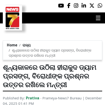
☰
Home
ରାଜ୍ୟ
ଶୂନ୍ୟକାଳରେ ଉଠିଲା ହୀରାକୁଦ ଡ୍ୟାମ ପ୍ରସଙ୍ଗ, ବିରୋଧୀଙ୍କ
ପ୍ରଶ୍ନର ଉତ୍ତର ରଖିଲେ ମନ୍ତ୍ରୀ
ଶୂନ୍ୟକାଳରେ ଉଠିଲା ହୀରାକୁଦ ଡ୍ୟାମ
ପ୍ରସଙ୍ଗ, ବିରୋଧୀଙ୍କ ପ୍ରଶ୍ନର
ଉତ୍ତର ରଖିଲେ ମନ୍ତ୍ରୀ
Prativa
Published By:
- Prameya-News7 Bureau | December
04, 2025 01:41 PM