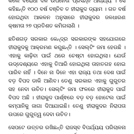
କଲେ ବିରୋଧୀ ଦଳ ଉପନେତା ପ୍ରସନ୍ନ ଆଚାର୍ଯ୍ୟ । ସେ
କହିଛନ୍ତି ୧୦୦ ବର୍ଷ ବଞ୍ଚିବ ତ ହୀରାକୁଦ ଡ୍ୟାମ । ଗତ ବର୍ଷ
ହୋଇଥିବା ଆକଳନ ଅନୁସାରେ ହୀରାକୁଦର ଜଳଧାରଣ
କ୍ଷମତା ୨୭ ପ୍ରତିଶତ କମିଗଲାଣି ।
ଛତିଶଗଡ଼ ସରକାର କେନ୍ଦ୍ର ସରକାରଙ୍କ ସହଯୋଗରେ
ହୀରାକୁଦକୁ ଆକ୍ରମଣ କରୁଛନ୍ତି । ସେଲ୍ଟିଂ ଜମା ହେଉଛି ।
ଏହାକୁ କାଢ଼ିବା ପାଇଁ ଥରେ ଚେଷ୍ଟା ହୋଇଥିଲା। ଯେଉଁ
ଉଦ୍ଦେଶ୍ୟରେ ଏହାକୁ ତିଆରି ହୋଇଥିଲା ତାହାତଗହ ହୋଇ
ପାରିବ ନାହିଁ । ଦିନେ ନା ଦିନେ ଏହା ରାଜ୍ୟ ତଥା ଦେଶ ପାଇଁ
ବଡ଼ ବିପଦ ଡାକି ଆଣିବ। ତେଣୁ ସରକାର ଏହାକୁ ଗୁରୁତର
ସହ ନେବା ଉଚିତ। ସେଲ୍ଟିଂ ଜମା ଫଳରେ ହୀରାକୁଦ ପାଇଁ
ବିପଦ ଅଛି । ହୀରାକୁଦ ପାର୍ଶ୍ଵରେ ବଡ଼ ବଡ଼ ହୋଟେଲ ପାଇଁ
କମ୍ପାନିକୁ ଜାଗା ଦିଆଯାଇଛି। ତେଣୁ ହୀରାକୁଦର ନିରାପତା
ଉପରେ ଗୁରୁତ୍ୱ ଦେବା ଉଚିତ।
ସେପଟେ ଉତ୍ତର ରଖିଛନ୍ତି ରାଜସ୍ବ ବିପର୍ଯ୍ୟୟ ପରିଚାଳନା