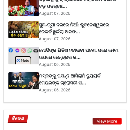
ବଡ଼ ପଦକ୍ଷେ...
August 07, 2026
ସୁନା-ରୂପା ଦରରେ ନିଆଁ: ଭୁବନେଶ୍ୱରରେ
ରେକର୍ଡ ଛୁଇଁଲା ଅଳଙ...
August 07, 2026
ମୋଦିଙ୍କ ଭିଡିଓ ହଟାଇବା ଘଟଣା ପରେ ମେଟା
ଉପରେ କେନ୍ଦ୍ରର କ...
August 06, 2026
ମସ୍କଙ୍କୁ ପସନ୍ଦ ଆସିଲାନି ନ୍ୟୁୟର୍କ
ମେୟରଙ୍କ ଗ୍ରୋସରୀ ଷ...
August 06, 2026
ବିଦେଶ
View More