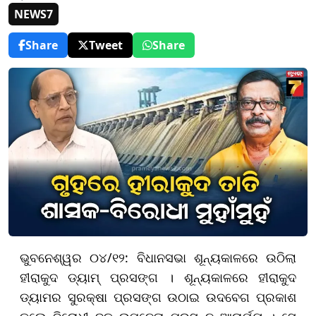
NEWS7
Share
Tweet
Share
ଭୁବନେଶ୍ୱର ୦୪/୧୨: ବିଧାନସଭା ଶୂନ୍ୟକାଳରେ ଉଠିଲା
ହୀରାକୁଦ ଡ୍ୟାମ୍ ପ୍ରସଙ୍ଗ । ଶୂନ୍ୟକାଳରେ ହୀରାକୁଦ
ଡ୍ୟାମର ସୁରକ୍ଷା ପ୍ରସଙ୍ଗ ଉଠାଇ ଉଦବେଗ ପ୍ରକାଶ