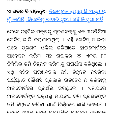
ଏ ଖବର ବି ପଢ଼ନ୍ତୁ:-
ନିଲମ୍ବନ ନ୍ୟାୟ କି ଅନ୍ୟାୟ
ମୁଁ ଜାଣିନି, ବିଜେଡିରୁ ବାହାରି ଦୁଃଖୀ ନାହିଁ କି ସୁଖୀ ନାହିଁ
ତେବେ ତହସିଲ ପକ୍ଷରୁ ପ୍ରଣବଙ୍କୁ ଏକ ୩୦ଦିନିଆ
ନୋଟିସ୍ ଜାରି କରାଯାଇଥିଲା । ଏହି ନୋଟିସ୍ ପାଇବା
ପରେ ପ୍ରଣବ ଓକିଲ ଜରିଆରେ ହାଇକୋର୍ଟରେ
ଆବେଦନ କରିବା ସହ ତାଙ୍କର ୧୨ ଏକର ୮୮
ଡିସିମିଲ ଜମି ଚିହ୍ନଟ କରିବାକୁ ପ୍ରାର୍ଥନା କରିଥିଲେ ।
ଏଥି ସହିତ ପ୍ରଣବଙ୍କ ଜମି ଚିହ୍ନଟ ନସରିବା
ପର୍ଯ୍ୟନ୍ତ କୌଣସି ପ୍ରକାର ଉଚ୍ଛେଦ ନ କରିବାକୁ
ହାଇକୋର୍ଟରେ ପ୍ରାର୍ଥନା କରିଥିଲେ । ଏହାପରେ
ହାଇକୋର୍ଟଙ୍କ ପକ୍ଷରୁ ମାପଚୁପ କରି ପ୍ରଣବଙ୍କ
ଜମି ଚିହ୍ନଟ କରିବା ପାଇଁ ନିର୍ଦ୍ଦେଶ ଜାରି ହୋଇଛି ।
ତେବେ ଏହାକୁ ନେଇ ପ୍ରାଥମିକ ମାପଚୁପ ଆରମ୍ଭ