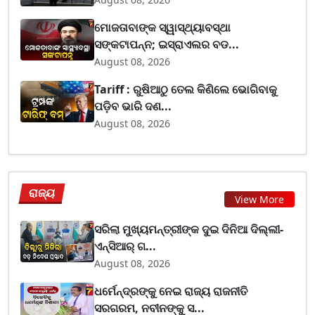
ମୋଜତାବାଙ୍କ ସ୍ୱାସ୍ଥ୍ୟାବସ୍ଥା
ସଙ୍କଟାପନ୍ନ; ଇସ୍ରାଏଲର ବଡ...
August 08, 2026
Tariff : ରୁଷିଆଠୁ ତେଲ କିଣିଲେ ଭୋଗିବାକୁ
ପଡ଼ିବ ଭାରି ଦଣ...
August 08, 2026
ରାଜ୍ୟ
View More
ସରିଲା ମୁଖ୍ୟମନ୍ତ୍ରୀଙ୍କ ଦୁଇ ଦିନିଆ ଦିଲ୍ଲୀ-
ଏନ୍‌ସିଆର୍ ଗ...
August 08, 2026
ଧର୍ମେନ୍ଦ୍ରଙ୍କୁ ନେଇ ରାଜ୍ୟ ରାଜନୀତି
ସରଗରମ, ନବୀନଙ୍କୁ ସ...