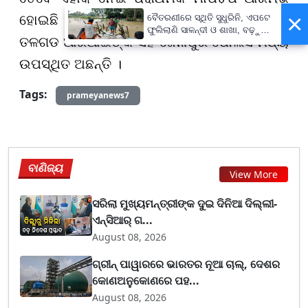
×
ହୋଇଛି । ଆଜିର ଏହି ମାପରେ ଡଙ୍କାରି, ଆରୁହା,
ବୈତରଣୀରେ ସ୍ଥିତି ସୁଧୁରିନି, ଏପଟେ
ଫୁଲିଲାଣି ସାଳନ୍ଦୀ ଓ ଶାଖା, ବଢ଼ୁଛି
ତଳଗଡ ଆରଆଇଙ୍କ ସହ ଜେନାପୁର ପୋଲିସ ମଧ୍ୟ
ବନ୍ୟା ଭୟ
ଉପସ୍ଥିତ ଅଛନ୍ତି ।
Tags:
prameyanews7
ବାଣିଜ୍ୟ
View More
ସରିଲା ମୁଖ୍ୟମନ୍ତ୍ରୀଙ୍କ ଦୁଇ ଦିନିଆ ଦିଲ୍ଲୀ-
ଏନ୍‌ସିଆର୍ ଗ...
August 08, 2026
ଗ୍ରୀନ୍ ପାୱାରରେ ଭାରତର ନୂଆ ଚାଲ୍, ଦେଶର
କୋଣଅନୁକୋଣରେ ପହ...
August 08, 2026