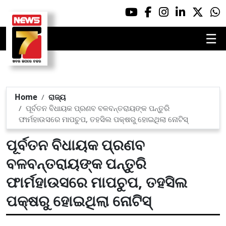
☰
Home
ରାଜ୍ୟ
ପୂର୍ବତନ ବିଧାୟକ ପ୍ରଣବ ବଳବନ୍ତରାୟଙ୍କ ପନ୍ତୁରି
ଫାର୍ମହାଉସରେ ମାପଚୁପ, ତହସିଲ ପକ୍ଷରୁ ହୋଇଥିଲା ନୋଟିସ୍
ପୂର୍ବତନ ବିଧାୟକ ପ୍ରଣବ
ବଳବନ୍ତରାୟଙ୍କ ପନ୍ତୁରି
ଫାର୍ମହାଉସରେ ମାପଚୁପ, ତହସିଲ
ପକ୍ଷରୁ ହୋଇଥିଲା ନୋଟିସ୍