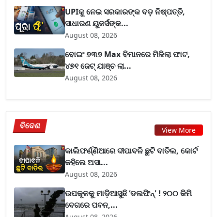
UPIକୁ ନେଇ ସରକାରଙ୍କ ବଡ଼ ନିଷ୍ପତ୍ତି,
ସାଧାରଣ ୟୁଜର୍ସଙ୍କ...
August 08, 2026
ବୋଇଂ ୭୩୭ Max ବିମାନରେ ମିଳିଲା ଫାଟ,
୪୭୧ ଜେଟ୍ ଯାଞ୍ଚ ଲା...
August 08, 2026
ବିଦେଶ
View More
କାଲିଫର୍ଣ୍ଣିଆରେ ଦୀପାବଳି ଛୁଟି ବାତିଲ, କୋର୍ଟ
କହିଲେ ଅସା...
August 08, 2026
ଉପକୂଳକୁ ମାଡ଼ିଆସୁଛି ‘ଡଲଫିନ୍' ! ୨୦୦ କିମି
ବେଗରେ ପବନ,...
August 08, 2026