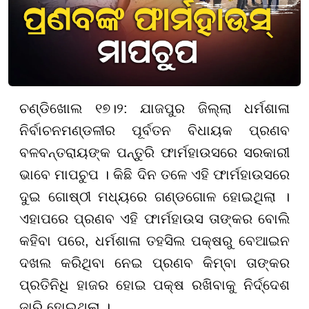
ଚଣ୍ଡିଖୋଲ ୧୭।୨: ଯାଜପୁର ଜିଲ୍ଲା ଧର୍ମଶାଳା
ନିର୍ବାଚନମଣ୍ଡଳୀର ପୂର୍ବତନ ବିଧାୟକ ପ୍ରଣବ
ବଳବନ୍ତରାୟଙ୍କ ପନ୍ତୁରି ଫାର୍ମହାଉସରେ ସରକାରୀ
ଭାବେ ମାପଚୁପ । କିଛି ଦିନ ତଳେ ଏହି ଫାର୍ମହାଉସରେ
ଦୁଇ ଗୋଷ୍ଠୀ ମଧ୍ୟରେ ଗଣ୍ଡଗୋଳ ହୋଇଥିଲା ।
ଏହାପରେ ପ୍ରଣବ ଏହି ଫାର୍ମହାଉସ ତାଙ୍କର ବୋଲି
କହିବା ପରେ, ଧର୍ମଶାଳା ତହସିଲ ପକ୍ଷରୁ ବେଆଇନ
ଦଖଲ କରିଥିବା ନେଇ ପ୍ରଣବ କିମ୍ବା ତାଙ୍କର
ପ୍ରତିନିଧି ହାଜର ହୋଇ ପକ୍ଷ ରଖିବାକୁ ନିର୍ଦ୍ଦେଶ
ଜାରି ହୋଇଥିଲା ।