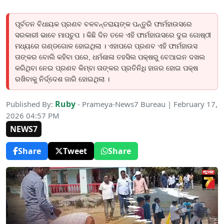
ପୂର୍ବତନ ବିଧାୟକ ପ୍ରଣବ ବଳବନ୍ତରାୟଙ୍କ ପନ୍ତୁରି ଫାର୍ମହାଉସରେ
ସରକାରୀ ଭାବେ ମାପଚୁପ । କିଛି ଦିନ ତଳେ ଏହି ଫାର୍ମହାଉସରେ ଦୁଇ ଗୋଷ୍ଠୀ
ମଧ୍ୟରେ ଗଣ୍ଡଗୋଳ ହୋଇଥିଲା । ଏହାପରେ ପ୍ରଣବ ଏହି ଫାର୍ମହାଉସ
ତାଙ୍କର ବୋଲି କହିବା ପରେ, ଧର୍ମଶାଳା ତହସିଲ ପକ୍ଷରୁ ବେଆଇନ ଦଖଲ
କରିଥିବା ନେଇ ପ୍ରଣବ କିମ୍ବା ତାଙ୍କର ପ୍ରତିନିଧି ହାଜର ହୋଇ ପକ୍ଷ
ରଖିବାକୁ ନିର୍ଦ୍ଦେଶ ଜାରି ହୋଇଥିଲା ।
Ruby
Published By:
- Prameya-News7 Bureau | February 17,
2026 04:57 PM
NEWS7
Share
Tweet
Share