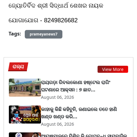
ଜ୍ୟୋତିର୍ବିଦ ଶ୍ରୀ ସିଦ୍ଧାର୍ଥ ଶେଖର ନାୟକ
ଯୋଗାଯୋଗ - 8249826682
Tags:
prameyanews7
ରାଜ୍ୟ
View More
ରାୟଗଡ଼ା ରିବଲକୋଣା ହଷ୍ଟେଲ ରାଗିଂ
ଘଟଣାରେ ଆକ୍ସନ : ୭ ଛାତ...
August 06, 2026
କାହାକୁ କିଛି କହିବୁନି, ଜଣାଇଲେ ତତେ ହାଣି
ଖଣ୍ଡ ଖଣ୍ଡ କରି...
August 06, 2026
ଆୟୁଷ୍ମାନରେ ମିଶିବ କି ଗୋପବନ୍ଧୁ ସାମ୍ବାଦିକ