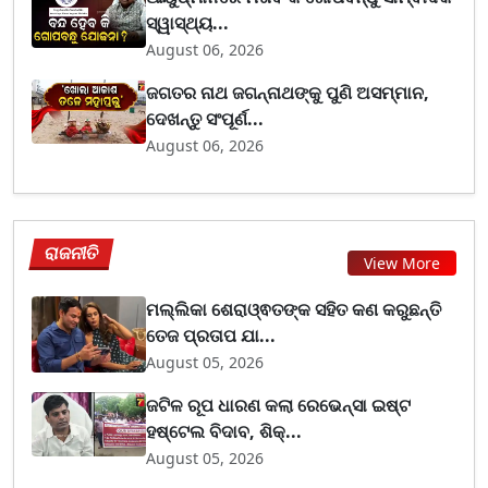
ସ୍ୱାସ୍ଥ୍ୟ...
August 06, 2026
ଜଗତର ନାଥ ଜଗନ୍ନାଥଙ୍କୁ ପୁଣି ଅସମ୍ମାନ,
ଦେଖନ୍ତୁ ସଂପୂର୍ଣ...
August 06, 2026
ରାଜନୀତି
View More
ମଲ୍ଲିକା ଶେରାଓ୍ଵତଙ୍କ ସହିତ କଣ କରୁଛନ୍ତି
ତେଜ ପ୍ରତାପ ଯା...
August 05, 2026
ଜଟିଳ ରୂପ ଧାରଣ କଲା ରେଭେନ୍ସା ଇଷ୍ଟ
ହଷ୍ଟେଲ ବିଦାବ, ଶିକ୍...
August 05, 2026