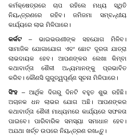
କର୍ମକ୍ଷେତ୍ରରେ ଚାପ ରହିଲେ ମଧ୍ୟ ସ୍ଥିତି
ନିୟନ୍ତ୍ରଣରେ ରହିବ। ଜମିଜମା ସମ୍ବନ୍ଧୀୟ
କାର୍ଯ୍ୟରେ ଲାଭ ମିଳିପାରେ।
କର୍କଟ
– ଭାଇଭଉଣୀଙ୍କ ସହଯୋଗ ମିଳିବ।
ସାମାଜିକ ଯୋଗାଯୋଗ ଏବଂ ଛୋଟ ଦୂରତା ଯାତ୍ରା
ଲାଭଦାୟକ ହେବ। ଆପଣଙ୍କର ଲେଖା କିମ୍ବା
କଥାବାର୍ତ୍ତା ଶୈଳୀ ଅନ୍ୟମାନଙ୍କୁ ପ୍ରଭାବିତ
କରିବ। କୌଣସି ଗୁରୁତ୍ୱପୂର୍ଣ୍ଣ ସୂଚନା ମିଳିପାରେ।
ସିଂହ
– ଆର୍ଥିକ ଦିଗରୁ ଦିନଟି ବହୁତ ଶୁଭ ରହିଛି।
ଅଚାନକ ଧନ ଲାଭର ଯୋଗ ଅଛି। ଆପଣଙ୍କର
କଥାବାର୍ତ୍ତା ଶୈଳୀ ମାଧ୍ୟମରେ କାର୍ଯ୍ୟରେ ସଫଳତା
ପାଇବେ। ପାରିବାରିକ ସମସ୍ୟା ସମାଧାନ ହେବ।
ଅଯଥା ଖର୍ଚ୍ଚ ଉପରେ ନିୟନ୍ତ୍ରଣ ରଖନ୍ତୁ।