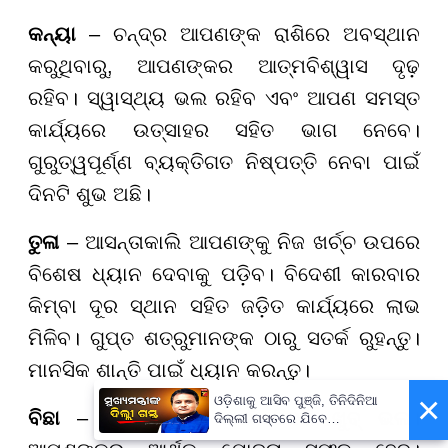
କନ୍ୟା
– ଚନ୍ଦ୍ର ଆପଣଙ୍କ ରାଶିରେ ଅବସ୍ଥାନ
କରୁଥିବାରୁ, ଆପଣଙ୍କର ଆତ୍ମବିଶ୍ୱାସ ଦୃଢ଼
ରହିବ। ସ୍ୱାସ୍ଥ୍ୟ ଭଲ ରହିବ ଏବଂ ଆପଣ ସମସ୍ତ
କାର୍ଯ୍ୟରେ ଉତ୍ସାହର ସହିତ ଭାଗ ନେବେ।
ଗୁରୁତ୍ୱପୂର୍ଣ୍ଣ ବ୍ୟକ୍ତିଗତ ନିଷ୍ପତ୍ତି ନେବା ପାଇଁ
ଦିନଟି ଶୁଭ ଅଛି।
ତୁଳା
– ଆସନ୍ତାକାଲି ଆପଣଙ୍କୁ ନିଜ ଖର୍ଚ୍ଚ ଉପରେ
ବିଶେଷ ଧ୍ୟାନ ଦେବାକୁ ପଡ଼ିବ। ବିଦେଶୀ କାରବାର
କିମ୍ବା ଦୂର ସ୍ଥାନ ସହିତ ଜଡ଼ିତ କାର୍ଯ୍ୟରେ ଲାଭ
ମିଳିବ। ଗୁପ୍ତ ଶତ୍ରୁମାନଙ୍କ ଠାରୁ ସତର୍କ ରୁହନ୍ତୁ।
ମାନସିକ ଶାନ୍ତି ପାଇଁ ଧ୍ୟାନ କରନ୍ତୁ।
×
ଓଡ଼ିଶାକୁ ଆସିବ ପୁଞ୍ଜି, ତିନିଦିନିଆ
ବିଛା
– ଆୟ ବୃଦ୍ଧି ପାଇଁ ଦିନଟି ଖୁବ୍ ଭଲ।
ଦିଲ୍ଲୀ ଗସ୍ତରେ ଯିବେ
ମୁଖ୍ୟମନ୍ତ୍ରୀ ମୋହନ ମାଝୀ