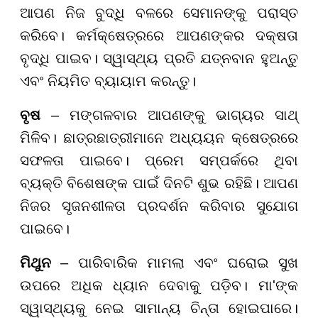
ଆପଣ ନିଜ ବୁଦ୍ଧି ବଳରେ ସେମାନଙ୍କୁ ପରାସ୍ତ
କରିବେ। କର୍ମକ୍ଷେତ୍ରରେ ଆପଣଙ୍କର ଦକ୍ଷତା
ବୃଦ୍ଧି ପାଇବ। ସ୍ୱାସ୍ଥ୍ୟ ପ୍ରତି ଯତ୍ନବାନ ହୁଅନ୍ତୁ
ଏବଂ ନିୟମିତ ବ୍ୟାୟାମ କରନ୍ତୁ।
ବୃଷ
– ମଙ୍ଗଳବାର ଆପଣଙ୍କୁ ଭାଗ୍ୟର ସାଥ୍
ମିଳିବ। ଛାତ୍ରଛାତ୍ରୀମାନେ ଅଧ୍ୟୟନ କ୍ଷେତ୍ରରେ
ସଫଳତା ପାଇବେ। ପ୍ରେମ ସମ୍ପର୍କରେ ଥିବା
ବ୍ୟକ୍ତି ବିଶେଷଙ୍କ ପାଇଁ ଦିନଟି ଶୁଭ ରହିଛି। ଆପଣ
ନିଜର ସୃଜନଶୀଳତା ପ୍ରଦର୍ଶନ କରିବାର ସୁଯୋଗ
ପାଇବେ।
ମିଥୁନ
– ପାରିବାରିକ ମାମଲା ଏବଂ ଘରୋଇ ସୁଖ
ଉପରେ ଅଧିକ ଧ୍ୟାନ ଦେବାକୁ ପଡ଼ିବ। ମା'ଙ୍କ
ସ୍ୱାସ୍ଥ୍ୟକୁ ନେଇ ସାମାନ୍ୟ ଚିନ୍ତା ହୋଇପାରେ।