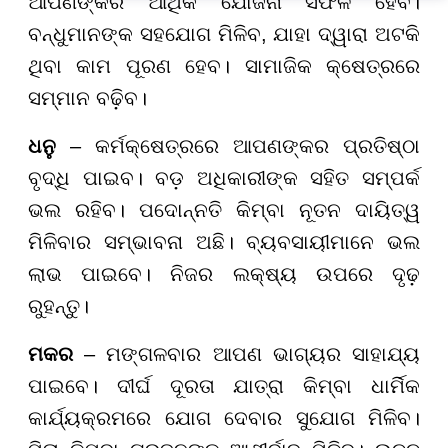
ଆପଣଙ୍କର ଆର୍ଥିକ ଯୋଜନା ସଫଳ ହେବ।
ବନ୍ଧୁମାନଙ୍କ ସହଯୋଗ ମିଳିବ, ଯାହା ଦ୍ୱାରା ଅଟକି
ଥିବା କାମ ପୂରଣ ହେବ। ସାମାଜିକ କ୍ଷେତ୍ରରେ
ସମ୍ମାନ ବଢ଼ିବ।
ଧନୁ
– କର୍ମକ୍ଷେତ୍ରରେ ଆପଣଙ୍କର ପ୍ରତିଷ୍ଠା
ବୃଦ୍ଧି ପାଇବ। ବଡ଼ ଅଧିକାରୀଙ୍କ ସହିତ ସମ୍ପର୍କ
ଭଲ ରହିବ। ପଦୋନ୍ନତି କିମ୍ବା ନୂତନ ଦାୟିତ୍ୱ
ମିଳିବାର ସମ୍ଭାବନା ଅଛି। ବ୍ୟବସାୟୀମାନେ ଭଲ
ଲାଭ ପାଇବେ। ନିଜର ଲକ୍ଷ୍ୟ ଉପରେ ଦୃଢ଼
ରୁହନ୍ତୁ।
ମକର
– ମଙ୍ଗଳବାର ଆପଣ ଭାଗ୍ୟର ସାହାଯ୍ୟ
ପାଇବେ। ଦୀର୍ଘ ଦୂରତା ଯାତ୍ରା କିମ୍ବା ଧାର୍ମିକ
କାର୍ଯ୍ୟକ୍ରମରେ ଯୋଗ ଦେବାର ସୁଯୋଗ ମିଳିବ।