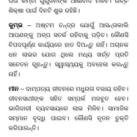
ପିତା କିମ୍ବା ଗୁରୁଜନଙ୍କ ଆଶୀର୍ବାଦ ମିଳିବ। ଉଚ୍ଚ
ଶିକ୍ଷା ପାଇଁ ଦିନଟି ଶୁଭ ରହିଛି।
କୁମ୍ଭ
– ଅଷ୍ଟମ ଚନ୍ଦ୍ର ଯୋଗୁଁ ଆସନ୍ତାକାଲି
ଆପଣଙ୍କୁ ଅଳ୍ପ ସତର୍କ ରହିବାକୁ ପଡ଼ିବ। କୌଣସି
ବିପଦପୂର୍ଣ୍ଣ କାର୍ଯ୍ୟରେ ହାତ ଦିଅନ୍ତୁ ନାହିଁ। ଅଚାନକ
ଧନ ଲାଭର ଯୋଗ ଥିଲେ ମଧ୍ୟ ଖର୍ଚ୍ଚ ପ୍ରତି
ସଚେତନ ରୁହନ୍ତୁ। ସ୍ୱାସ୍ଥ୍ୟକୁ ଅବହେଳା କରନ୍ତୁ
ନାହିଁ।
ମୀନ
– ଦାମ୍ପତ୍ୟ ଜୀବନରେ ମଧୁରତା ବଜାୟ ରହିବ।
ଜୀବନସାଥୀଙ୍କ ସହିତ ସମ୍ପର୍କ ମଜବୁତ ହେବ।
ଭାଗିଦାରୀ ବ୍ୟବସାୟରେ ଲାଭ ମିଳିବ। ସାମାଜିକ
ସମ୍ମାନ ବୃଦ୍ଧି ପାଇବ। କୌଣସି ନୂତନ ଚୁକ୍ତି
କରିପାରନ୍ତି।