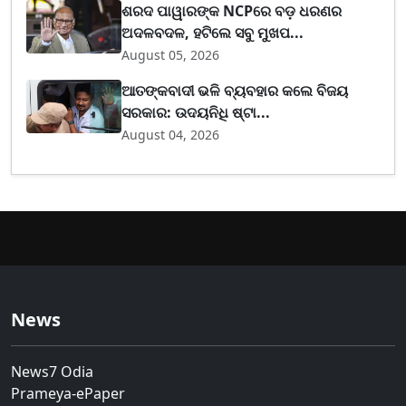
ଶରଦ ପାୱାରଙ୍କ NCPରେ ବଡ଼ ଧରଣର
ଅଦଳବଦଳ, ହଟିଲେ ସବୁ ମୁଖପ...
August 05, 2026
ଆତଙ୍କବାଦୀ ଭଳି ବ୍ୟବହାର କଲେ ବିଜୟ
ସରକାର: ଉଦୟନିଧି ଷ୍ଟା...
August 04, 2026
News
News7 Odia
Prameya-ePaper