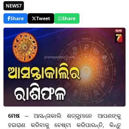
NEWS7
Share
Tweet
Share
ମେଷ
– ଆସନ୍ତାକାଲି ଶତ୍ରୁମାନେ ଆପଣଙ୍କୁ
ହଇରାଣ କରିବାକୁ ଚେଷ୍ଟା କରିପାରନ୍ତି, କିନ୍ତୁ