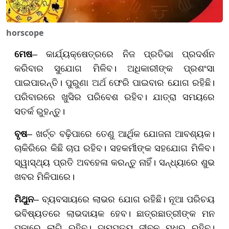
horscope
ମେଷ
– କାର୍ଯ୍ୟକ୍ଷେତ୍ରରେ ନିଜ ପ୍ରତିଭା ପ୍ରଦର୍ଶନ
କରିବାର ସୁଯୋଗ ମିଳିବ। ଅଧିକାରୀଙ୍କ ପ୍ରଶଂସା
ପାଇପାରନ୍ତି। ପୁରୁଣା ଅର୍ଥ ଫେରି ପାଇବାର ଯୋଗ ରହିଛି।
ପରିବାରରେ ଖୁସିର ପରିବେଶ ରହିବ। ଯାତ୍ରା ସମୟରେ
ସତର୍କ ରୁହନ୍ତୁ।
ବୃଷ
– ଖର୍ଚ୍ଚ ବଢ଼ିପାରେ ତେଣୁ ଆର୍ଥିକ ଯୋଜନା ଆବଶ୍ୟକ।
ଚାକିରିରେ କିଛି ଚାପ ରହିବ। ସହକର୍ମୀଙ୍କ ସହଯୋଗ ମିଳିବ।
ସ୍ୱାସ୍ଥ୍ୟ ପ୍ରତି ଅବହେଳା କରନ୍ତୁ ନାହିଁ। ସନ୍ଧ୍ୟାରେ ଶୁଭ
ଖବର ମିଳିପାରେ।
ମିଥୁନ
– ବ୍ୟବସାୟରେ ଲାଭର ଯୋଗ ରହିଛି। ନୂଆ ପରିଚୟ
ଭବିଷ୍ୟତରେ ଲାଭଦାୟକ ହେବ। ଛାତ୍ରଛାତ୍ରୀଙ୍କ ମନ
ପଢ଼ାରେ ଲାଗି ରହିବ। ଦାମ୍ପତ୍ୟ ଜୀବନ ମଧୁର ରହିବ।