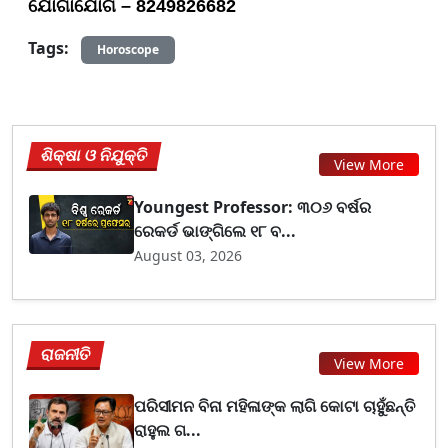
ଯୋଗାଯୋଗ – 8249826682
Tags:
Horoscope
ଶିକ୍ଷା ଓ ନିଯୁକ୍ତି
View More
Youngest Professor: ୩୦୬ ବର୍ଷର
ରେକର୍ଡ ଭାଙ୍ଗିଲେ ୧୮ ବ...
August 03, 2026
ରାଜନୀତି
View More
ପରିସୀମନ ବିନା ମହିଳାଙ୍କ ଲାଗି କୋଟା ଚାହୁଁଛନ୍ତି
ରାହୁଲ ଗ...