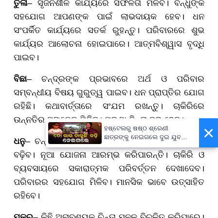
ତୁଳା
– ସୃଜନଶୀଳ କାର୍ଯ୍ୟରେ ସଫଳତା ମିଳିବ। ବନ୍ଧୁଙ୍କ
ସହଯୋଗ ଆପଣଙ୍କ ପାଇଁ ଲାଭଦାୟକ ହେବ। ଧନ
ସଂପର୍କିତ କାର୍ଯ୍ୟରେ ସତର୍କ ରୁହନ୍ତୁ। ପରିବାରରେ ଶୁଭ
କାର୍ଯ୍ୟର ଆଲୋଚନା ହୋଇପାରେ। ଆତ୍ମବିଶ୍ୱାସ ବୃଦ୍ଧି
ପାଇବ।
ବିଛା
– ଚନ୍ଦ୍ରଙ୍କ ପ୍ରଭାବରେ ଅର୍ଥ ଓ ପରିବାର
ସମ୍ବନ୍ଧୀୟ ବିଷୟ ଗୁରୁତ୍ୱ ପାଇବ। ଧନ ପ୍ରାପ୍ତିର ଯୋଗ
ରହିଛି। କଥାବାର୍ତ୍ତାରେ ସଂଯମ ରଖନ୍ତୁ। ଚାକିରିରେ
ଉନ୍ନତିର ସଙ୍କେତ ମିଳିବ। ପୁରୁଣା ଚିନ୍ତା ଦୂର ହେବ।
×
ହଷ୍ଟେଲରୁ ଷଷ୍ଠ ଶ୍ରେଣୀ
ଛାତ୍ରଙ୍କୁ ନେଇଗଲେ ଦୁଇ ଯୁବକ,
ଧନୁ
– ଚନ୍ଦ୍ର ଆପଣଙ୍କ ରାଶିରେ ଥିବାରୁ ଆତ୍ମବିଶ୍ୱାସ
ପୁଅକୁ ଖୋଜି ଆଣିବାକୁ ମାଆଙ୍କ
ବଢ଼ିବ। ନୂଆ ଯୋଜନା ଆରମ୍ଭ କରିପାରନ୍ତି। ଚାକିରି ଓ
ନିବେଦନ
ବ୍ୟବସାୟରେ ସକାରାତ୍ମକ ପରିବର୍ତ୍ତନ ଦେଖାଦେବ।
ପରିବାରର ସହଯୋଗ ମିଳିବ। ମାନସିକ ଭାବେ ଉତ୍ସାହିତ
ରହିବେ।
ମକର
– କିଛି ଅନାବଶ୍ୟକ ଚିନ୍ତା ମନକୁ ବିଚଳିତ କରିପାରେ।