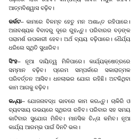
ଆତ୍ମବିଶ୍ୱାସ ବଢ଼ିବ।
କର୍କଟ
– କାମରେ ବିଳମ୍ବ ହେତୁ ମନ ଅଶାନ୍ତ ରହିପାରେ।
ଅନାବଶ୍ୟକ ବିବାଦରୁ ଦୂରେ ରୁହନ୍ତୁ। ପରିବାରର ବଡ଼ଙ୍କ
ପରାମର୍ଶ ଉପକାରୀ ହେବ। ଅର୍ଥ ବ୍ୟୟ ବଢ଼ିପାରେ। ଧୈର୍ଯ୍ୟ
ଧରିଲେ ସ୍ଥିତି ସୁଧାରିବ।
ସିଂହ
– ନୂଆ ଦାୟିତ୍ୱ ମିଳିପାରେ। କାର୍ଯ୍ୟକ୍ଷେତ୍ରରେ
ସମ୍ମାନ ବଢ଼ିବ। ପ୍ରେମ ସମ୍ପର୍କରେ ସକାରାତ୍ମକ
ପରିବର୍ତ୍ତନ ଆସିବ। ଧନଲାଭର ଯୋଗ ରହିଛି। ଅଟକିଥିବା
କାମ ଆଗକୁ ବଢ଼ିବ।
କନ୍ୟା
– ଯୋଜନାବଦ୍ଧ ଭାବରେ କାମ କରନ୍ତୁ। ଚାକିରି ଓ
ବ୍ୟବସାୟ ଉଭୟରେ ସ୍ଥିରତା ରହିବ। ପରିବାର ସହ ସମୟ
କାଟିବାର ସୁଯୋଗ ମିଳିବ। ମାନସିକ ଚିନ୍ତା କମିବ। ନୂଆ
କାର୍ଯ୍ୟ ଆରମ୍ଭ ପାଇଁ ଦିନଟି ଭଲ।