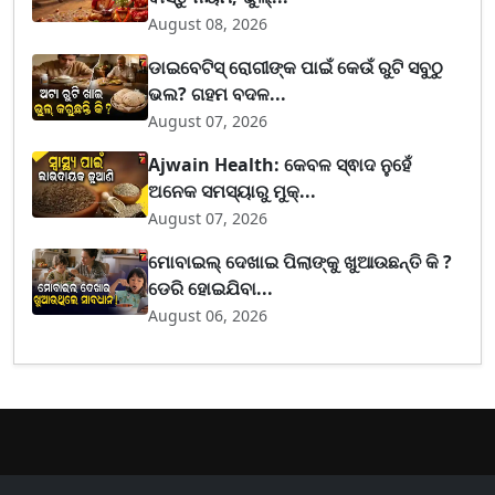
August 08, 2026
ଡାଇବେଟିସ୍ ରୋଗୀଙ୍କ ପାଇଁ କେଉଁ ରୁଟି ସବୁଠୁ
ଭଲ? ଗହମ ବଦଳ...
August 07, 2026
Ajwain Health: କେବଳ ସ୍ଵାଦ ନୁହେଁ
ଅନେକ ସମସ୍ୟାରୁ ମୁକ୍...
August 07, 2026
ମୋବାଇଲ୍ ଦେଖାଇ ପିଲାଙ୍କୁ ଖୁଆଉଛନ୍ତି କି ?
ଡେରି ହୋଇଯିବା...
August 06, 2026