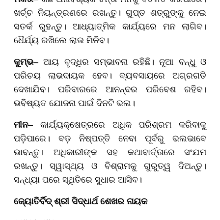
ଖର୍ଚ୍ଚ ନିୟନ୍ତ୍ରଣରେ ରଖନ୍ତୁ। ଗୁପ୍ତ ଶତ୍ରୁଙ୍କୁ ନେଇ
ସତର୍କ ରୁହନ୍ତୁ। ଆଧ୍ୟାତ୍ମିକ କାର୍ଯ୍ୟରେ ମନ ଲାଗିବ।
ଧୈର୍ଯ୍ୟ ରଖିଲେ ଲାଭ ମିଳିବ।
କୁମ୍ଭ
– ଆୟ ବୃଦ୍ଧିର ସମ୍ଭାବନା ରହିଛି। ନୂଆ ବନ୍ଧୁ ଓ
ପରିଚୟ ଲାଭଦାୟକ ହେବ। ବ୍ୟବସାୟରେ ଅଗ୍ରଗତି
ଦେଖାଯିବ। ପରିବାରରେ ଆନନ୍ଦର ପରିବେଶ ରହିବ।
ଭବିଷ୍ୟତ ଯୋଜନା ପାଇଁ ଦିନଟି ଭଲ।
ମୀନ
– କାର୍ଯ୍ୟକ୍ଷେତ୍ରରେ ଅଧିକ ପରିଶ୍ରମ କରିବାକୁ
ପଡ଼ିପାରେ। ବଡ଼ ନିଷ୍ପତ୍ତି ନେବା ପୂର୍ବରୁ ଭଲଭାବେ
ଭାବନ୍ତୁ। ଅଧିକାରୀଙ୍କ ସହ କଥାବାର୍ତ୍ତାରେ ସଂଯମ
ରଖନ୍ତୁ। ସ୍ୱାସ୍ଥ୍ୟ ଓ ବିଶ୍ରାମକୁ ଗୁରୁତ୍ୱ ଦିଅନ୍ତୁ।
ସନ୍ଧ୍ୟା ପରେ ସ୍ଥିତିରେ ସୁଧାର ଆସିବ।
ଜ୍ୟୋତିର୍ବିଦ୍ ଶ୍ରୀ ସିଦ୍ଧାର୍ଥ ଶେଖର ନାୟକ