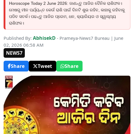
Horoscope Today 2 June 2026: ଜାଣନ୍ତୁ ଆଜିର ଦୈନିକ ରାଶିଫଳ।
ମେଷରୁ ମୀନ ପର୍ଯ୍ୟନ୍ତ କେଉଁ ରାଶି ପାଇଁ ଦିନଟି ଶୁଭ ରହିବ, କାହାକୁ ରହିବାକୁ
ପଡିବ ସତର୍କ। ପଢନ୍ତୁ ଆଜିର ପ୍ରେମ, ଧନ, କ୍ୟାରିୟର ଓ ସ୍ୱାସ୍ଥ୍ୟ
ରାଶିଫଳ।
AbhisekD
Published By:
- Prameya-News7 Bureau | June
02, 2026 06:58 AM
NEWS7
Share
Tweet
Share