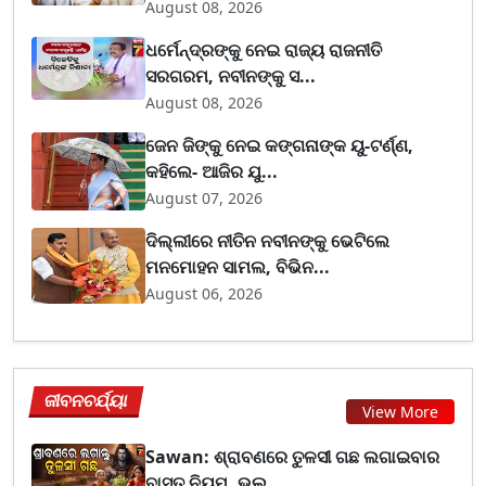
August 08, 2026
ଧର୍ମେନ୍ଦ୍ରଙ୍କୁ ନେଇ ରାଜ୍ୟ ରାଜନୀତି
ସରଗରମ, ନବୀନଙ୍କୁ ସ...
August 08, 2026
ଜେନ ଜିଙ୍କୁ ନେଇ କଙ୍ଗନାଙ୍କ ୟୁ-ଟର୍ଣ୍ଣ,
କହିଲେ- ଆଜିର ଯୁ...
August 07, 2026
ଦିଲ୍ଲୀରେ ନୀତିନ ନବୀନଙ୍କୁ ଭେଟିଲେ
ମନମୋହନ ସାମଲ, ବିଭିନ...
August 06, 2026
ଜୀବନଚର୍ଯ୍ୟା
View More
Sawan: ଶ୍ରାବଣରେ ତୁଳସୀ ଗଛ ଲଗାଇବାର
ବାସ୍ତୁ ନିୟମ, ଭୁଲ୍...