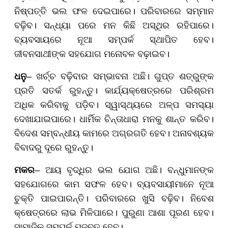
ନିଷ୍ପତ୍ତି ଭଲ ଫଳ ଦେଇପାରେ। ପରିବାରରେ ସମ୍ମାନ
ବଢ଼ିବ। ସନ୍ଧ୍ୟା ପରେ ମନ କିଛି ଅସ୍ଥିର ରହିପାରେ।
ବ୍ୟବସାୟରେ ନୂଆ ସମ୍ପର୍କ ସ୍ଥାପିତ ହେବ।
ଜୀବନସାଥୀଙ୍କ ସହଯୋଗ ମନୋବଳ ବଢ଼ାଇବ।
ଧନୁ
– ଖର୍ଚ୍ଚ ବଢ଼ିବାର ସମ୍ଭାବନା ଅଛି। ଗୁପ୍ତ ଶତ୍ରୁଙ୍କ
ପ୍ରତି ସତର୍କ ରୁହନ୍ତୁ। କାର୍ଯ୍ୟକ୍ଷେତ୍ରରେ ପରିଶ୍ରମ
ଅଧିକ କରିବାକୁ ପଡ଼ିବ। ସ୍ୱାସ୍ଥ୍ୟରେ ଅଳ୍ପ ସମସ୍ୟା
ଦେଖାଯାଇପାରେ। ଧାର୍ମିକ ଚିନ୍ତାଧାରା ମନକୁ ଶାନ୍ତ କରିବ।
ବିଦେଶ ସମ୍ବନ୍ଧୀୟ କାମରେ ଅଗ୍ରଗତି ହେବ। ଅନାବଶ୍ୟକ
ବିବାଦରୁ ଦୂରେ ରୁହନ୍ତୁ।
ମକର
– ଆୟ ବୃଦ୍ଧିର ଭଲ ଯୋଗ ଅଛି। ବନ୍ଧୁମାନଙ୍କ
ସହଯୋଗରେ କାମ ସଫଳ ହେବ। ବ୍ୟବସାୟୀମାନେ ନୂଆ
ଚୁକ୍ତି ପାଇପାରନ୍ତି। ପରିବାରରେ ଖୁସି ବଢ଼ିବ। ନିବେଶ
କ୍ଷେତ୍ରରେ ଲାଭ ମିଳିପାରେ। ପୁରୁଣା ଆଶା ପୂରଣ ହେବ।
ସାମାଜିକ ସମ୍ପର୍କ ମଜବୁତ ହେବ।