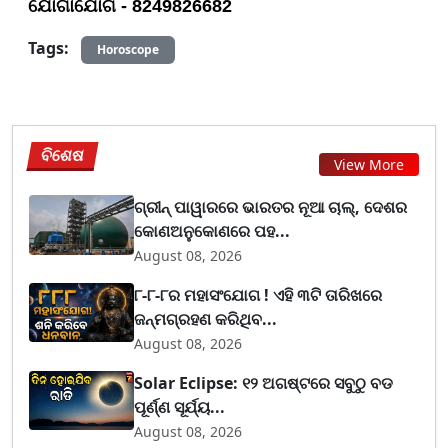
ଯୋଗାଯୋଗ - 8249826682
Tags:
Horoscope
ବିଶେଷ
View More
ଗ୍ରୀନ୍ ପାୱାରରେ ଭାରତର ନୂଆ ଚାଲ୍, ଦେଶର
କୋଣଅନୁକୋଣରେ ପହ...
August 08, 2026
୮-୮-୮ର ମହାସଂଯୋଗ ! ଏହି ୩ଟି ତାରିଖରେ
ଜନ୍ମଗ୍ରହଣ କରିଥିବ...
August 08, 2026
Solar Eclipse: ୧୨ ଅଗଷ୍ଟରେ ସବୁଠୁ ବଡ
ପୂର୍ଣ୍ଣ ସୂର୍ଯ୍ୟ...
August 08, 2026