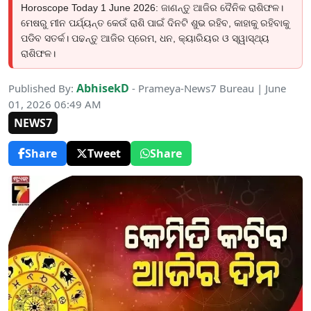
Horoscope Today 1 June 2026: ଜାଣନ୍ତୁ ଆଜିର ଦୈନିକ ରାଶିଫଳ।
ମେଷରୁ ମୀନ ପର୍ଯ୍ୟନ୍ତ କେଉଁ ରାଶି ପାଇଁ ଦିନଟି ଶୁଭ ରହିବ, କାହାକୁ ରହିବାକୁ
ପଡିବ ସତର୍କ। ପଢନ୍ତୁ ଆଜିର ପ୍ରେମ, ଧନ, କ୍ୟାରିୟର ଓ ସ୍ୱାସ୍ଥ୍ୟ
ରାଶିଫଳ।
AbhisekD
Published By:
- Prameya-News7 Bureau | June
01, 2026 06:49 AM
NEWS7
Share
Tweet
Share