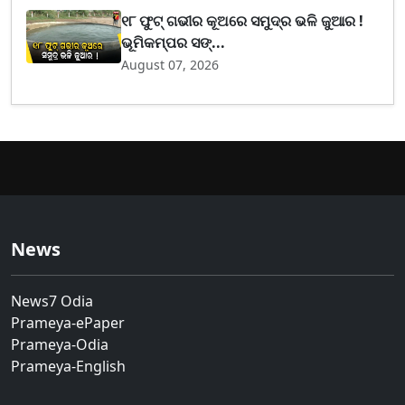
୧୮ ଫୁଟ୍ ଗଭୀର କୂଅରେ ସମୁଦ୍ର ଭଳି ଜୁଆର !
ଭୂମିକମ୍ପର ସଙ୍...
August 07, 2026
News
News7 Odia
Prameya-ePaper
Prameya-Odia
Prameya-English