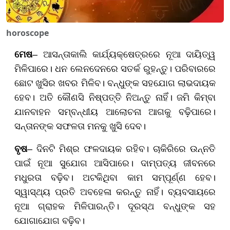
horoscope
ମେଷ
– ଆସନ୍ତାକାଲି କାର୍ଯ୍ୟକ୍ଷେତ୍ରରେ ନୂଆ ଦାୟିତ୍ୱ
ମିଳିପାରେ। ଧନ ଲେନଦେନରେ ସତର୍କ ରୁହନ୍ତୁ। ପରିବାରରେ
ଛୋଟ ଖୁସିର ଖବର ମିଳିବ। ବନ୍ଧୁଙ୍କ ସହଯୋଗ ଲାଭଦାୟକ
ହେବ। ଅତି କୌଣସି ନିଷ୍ପତ୍ତି ନିଅନ୍ତୁ ନାହିଁ। ଜମି କିମ୍ବା
ଯାନବାହନ ସମ୍ବନ୍ଧୀୟ ଆଲୋଚନା ଆଗକୁ ବଢ଼ିପାରେ।
ସନ୍ତାନଙ୍କ ସଫଳତା ମନକୁ ଖୁସି ଦେବ।
ବୃଷ
– ଦିନଟି ମିଶ୍ର ଫଳଦାୟକ ରହିବ। ଚାକିରିରେ ଉନ୍ନତି
ପାଇଁ ନୂଆ ସୁଯୋଗ ଆସିପାରେ। ଦାମ୍ପତ୍ୟ ଜୀବନରେ
ମଧୁରତା ବଢ଼ିବ। ଅଟକିଥିବା କାମ ସମ୍ପୂର୍ଣ୍ଣ ହେବ।
ସ୍ୱାସ୍ଥ୍ୟ ପ୍ରତି ଅବହେଳା କରନ୍ତୁ ନାହିଁ। ବ୍ୟବସାୟରେ
ନୂଆ ଗ୍ରାହକ ମିଳିପାରନ୍ତି। ଦୂରସ୍ଥ ବନ୍ଧୁଙ୍କ ସହ
ଯୋଗାଯୋଗ ବଢ଼ିବ।