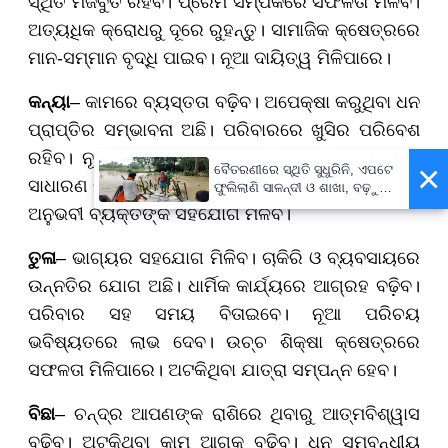
ସ୍ଥିତି ମଜବୁତ ରହିବ। ପ୍ରେମ ସମ୍ପର୍କରେ ସଫଳତା ମିଳିବ।
ଅତ୍ୟଧିକ କ୍ରୋଧରୁ ଦୂରେ ରୁହନ୍ତୁ। ସାମାଜିକ କ୍ଷେତ୍ରରେ
ମାନ-ସମ୍ମାନ ବୃଦ୍ଧି ପାଇବ। ନୂଆ ଦାୟିତ୍ୱ ମିଳିପାରେ।
କନ୍ୟା
– କାମରେ ବ୍ୟସ୍ତତା ବଢ଼ିବ। ଅପେକ୍ଷା କରୁଥିବା ଧନ
ପ୍ରାପ୍ତିର ସମ୍ଭାବନା ଅଛି। ପରିବାରରେ ଖୁସିର ପରିବେଶ
ରହିବ। ନୂଆ ଯୋଜନା ଆରମ୍ଭ କରିପାରନ୍ତି। ସ୍ୱାସ୍ଥ୍ୟ
×
ବୈତରଣୀରେ ସ୍ଥିତି ସୁଧୁରିନି, ଏପଟେ
ସାଧାରଣ ରହିବ। ଚାକିରି କ୍ଷେତ୍ରରେ ପ୍ରଶଂସା ମିଳିପାରେ।
ଫୁଲିଲାଣି ସାଳନ୍ଦୀ ଓ ଶାଖା, ବଢ଼ୁଛି
ବନ୍ୟା ଭୟ
ଅନୁଭବୀ ବ୍ୟକ୍ତିଙ୍କ ସହଯୋଗ ମିଳିବ।
ତୁଳା
– ଭାଗ୍ୟର ସହଯୋଗ ମିଳିବ। ଚାକିରି ଓ ବ୍ୟବସାୟରେ
ଉନ୍ନତିର ଯୋଗ ଅଛି। ଧାର୍ମିକ କାର୍ଯ୍ୟରେ ଆଗ୍ରହ ବଢ଼ିବ।
ପରିବାର ସହ ସମୟ ବିତାଇବେ। ନୂଆ ପରିଚୟ
ଭବିଷ୍ୟତରେ ଲାଭ ଦେବ। ଉଚ୍ଚ ଶିକ୍ଷା କ୍ଷେତ୍ରରେ
ସଫଳତା ମିଳିପାରେ। ଅଟକିଥିବା ଯାତ୍ରା ସମ୍ପନ୍ନ ହେବ।
ବିଛା
– ଚନ୍ଦ୍ର ଆପଣଙ୍କ ରାଶିରେ ଥିବାରୁ ଆତ୍ମବିଶ୍ୱାସ
ବଢ଼ିବ। ଅଟକିଥିବା କାମ ଆଗକୁ ବଢ଼ିବ। ଧନ ସମ୍ବନ୍ଧୀୟ