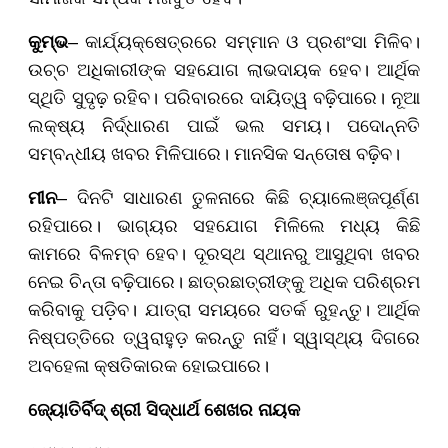
କୁମ୍ଭ
– କାର୍ଯ୍ୟକ୍ଷେତ୍ରରେ ସମ୍ମାନ ଓ ପ୍ରଶଂସା ମିଳିବ।
ଉଚ୍ଚ ଅଧିକାରୀଙ୍କ ସହଯୋଗ ଲାଭଦାୟକ ହେବ। ଆର୍ଥିକ
ସ୍ଥିତି ସୁଦୃଢ଼ ରହିବ। ପରିବାରରେ ଦାୟିତ୍ୱ ବଢ଼ିପାରେ। ନୂଆ
ଲକ୍ଷ୍ୟ ନିର୍ଦ୍ଧାରଣ ପାଇଁ ଭଲ ସମୟ। ପଦୋନ୍ନତି
ସମ୍ବନ୍ଧୀୟ ଖବର ମିଳିପାରେ। ମାନସିକ ସନ୍ତୋଷ ବଢ଼ିବ।
ମୀନ
– ଦିନଟି ସାଧାରଣ ତୁଳନାରେ କିଛି ଚ୍ୟାଲେଞ୍ଜପୂର୍ଣ୍ଣ
ରହିପାରେ। ଭାଗ୍ୟର ସହଯୋଗ ମିଳିଲେ ମଧ୍ୟ କିଛି
କାମରେ ବିଳମ୍ବ ହେବ। ଦୂରସ୍ଥ ସ୍ଥାନରୁ ଆସୁଥିବା ଖବର
ନେଇ ଚିନ୍ତା ବଢ଼ିପାରେ। ଛାତ୍ରଛାତ୍ରୀଙ୍କୁ ଅଧିକ ପରିଶ୍ରମ
କରିବାକୁ ପଡ଼ିବ। ଯାତ୍ରା ସମୟରେ ସତର୍କ ରୁହନ୍ତୁ। ଆର୍ଥିକ
ନିଷ୍ପତ୍ତିରେ ତ୍ୱରାହୁଡ଼ କରନ୍ତୁ ନାହିଁ। ସ୍ୱାସ୍ଥ୍ୟ ଦିଗରେ
ଅବହେଳା କ୍ଷତିକାରକ ହୋଇପାରେ।
ଜ୍ୟୋତିର୍ବିଦ୍ ଶ୍ରୀ ସିଦ୍ଧାର୍ଥ ଶେଖର ନାୟକ