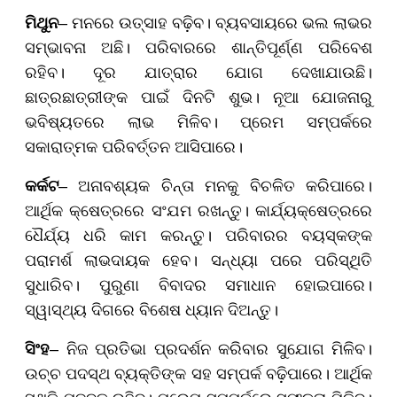
ମିଥୁନ
– ମନରେ ଉତ୍ସାହ ବଢ଼ିବ। ବ୍ୟବସାୟରେ ଭଲ ଲାଭର
ସମ୍ଭାବନା ଅଛି। ପରିବାରରେ ଶାନ୍ତିପୂର୍ଣ୍ଣ ପରିବେଶ
ରହିବ। ଦୂର ଯାତ୍ରାର ଯୋଗ ଦେଖାଯାଉଛି।
ଛାତ୍ରଛାତ୍ରୀଙ୍କ ପାଇଁ ଦିନଟି ଶୁଭ। ନୂଆ ଯୋଜନାରୁ
ଭବିଷ୍ୟତରେ ଲାଭ ମିଳିବ। ପ୍ରେମ ସମ୍ପର୍କରେ
ସକାରାତ୍ମକ ପରିବର୍ତ୍ତନ ଆସିପାରେ।
କର୍କଟ
– ଅନାବଶ୍ୟକ ଚିନ୍ତା ମନକୁ ବିଚଳିତ କରିପାରେ।
ଆର୍ଥିକ କ୍ଷେତ୍ରରେ ସଂଯମ ରଖନ୍ତୁ। କାର୍ଯ୍ୟକ୍ଷେତ୍ରରେ
ଧୈର୍ଯ୍ୟ ଧରି କାମ କରନ୍ତୁ। ପରିବାରର ବୟସ୍କଙ୍କ
ପରାମର୍ଶ ଲାଭଦାୟକ ହେବ। ସନ୍ଧ୍ୟା ପରେ ପରିସ୍ଥିତି
ସୁଧାରିବ। ପୁରୁଣା ବିବାଦର ସମାଧାନ ହୋଇପାରେ।
ସ୍ୱାସ୍ଥ୍ୟ ଦିଗରେ ବିଶେଷ ଧ୍ୟାନ ଦିଅନ୍ତୁ।
ସିଂହ
– ନିଜ ପ୍ରତିଭା ପ୍ରଦର୍ଶନ କରିବାର ସୁଯୋଗ ମିଳିବ।
ଉଚ୍ଚ ପଦସ୍ଥ ବ୍ୟକ୍ତିଙ୍କ ସହ ସମ୍ପର୍କ ବଢ଼ିପାରେ। ଆର୍ଥିକ