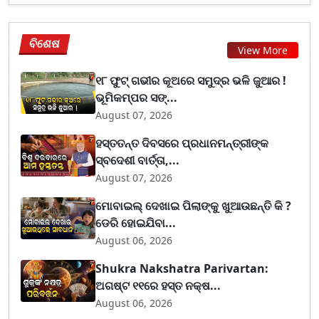
ବିଶେଷ
View More
୧୮ ଫୁଟ୍ ଗଭୀର କୂଅରେ ସମୁଦ୍ର ଭଳି ଜୁଆର !
ଭୂମିକମ୍ପର ସଙ୍...
August 07, 2026
ହସ୍ତତନ୍ତ ଦିବସରେ ପ୍ରଧାନମନ୍ତ୍ରୀଙ୍କ
ସ୍ବଦେଶୀ ବାର୍ତ୍ତା,...
August 07, 2026
ମୋବାଇଲ୍ ଦେଖାଇ ପିଲାଙ୍କୁ ଖୁଆଉଛନ୍ତି କି ?
ଡେରି ହୋଇଯିବା...
August 06, 2026
Shukra Nakshatra Parivartan:
ଅଗଷ୍ଟ ୧୧ରେ ହସ୍ତ ନକ୍ଷ...
August 06, 2026