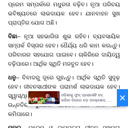
ପ୍ରେମ ସମ୍ପର୍କରେ ମଧୁରତା ବଢ଼ିବ। ନୂଆ ପରିଚୟ
ଭବିଷ୍ୟତରେ ଲାଭଦାୟକ ହେବ। ଯାନବାହନ ସୁଖ
ପ୍ରାପ୍ତିର ଯୋଗ ଅଛି।
ବିଛା
– ନୂଆ ସହଭାଗିତା ଶୁଭ ରହିବ। ବ୍ୟବସାୟିକ
ସମ୍ପର୍କ ବିସ୍ତାର ହେବ। ଧୈର୍ଯ୍ୟ ଧରି କାମ କରନ୍ତୁ।
ପରିବାରର ସହଯୋଗ ପାଇବେ। ଚାକିରିରେ ଦାୟିତ୍ୱ
ବଢ଼ିପାରେ। ଆର୍ଥିକ ସ୍ଥିତି ମଜବୁତ ହେବ।
ଧନୁ
– ବିବାଦରୁ ଦୂରେ ରୁହନ୍ତୁ। ଆର୍ଥିକ ସ୍ଥିତି ସୁଦୃଢ଼
ହେବ। ଜୀବନସାଥୀଙ୍କ ପରାମର୍ଶ ଲାଭଦାୟକ ହେବ।
×
ସ୍ୱାସ୍ଥ୍ୟ ପ୍ରତି ଧ୍ୟାନ ଦିଅନ୍ତୁ। କର୍ମକ୍ଷେତ୍ରରେ
ଓଡ଼ିଶାକୁ ଫୁଡ୍ ପ୍ରୋସେସିଂ ହବ୍
କରିବା ଦିଗରେ ବଡ଼ ପଦକ୍ଷେପ, ୪୨
ଉନ୍ନତିର ସୁଯୋଗ ଆସିବ। ଋଣ ଭାର କିଛି
ହଜାରରୁ ଅଧିକ ନିଯୁକ୍ତି ସୁଯୋଗ
କମିପାରେ।
ମକର
– ପ୍ରେମ ଓ ଦାମ୍ପତ୍ୟ ଜୀବନ ସୁଖମୟ