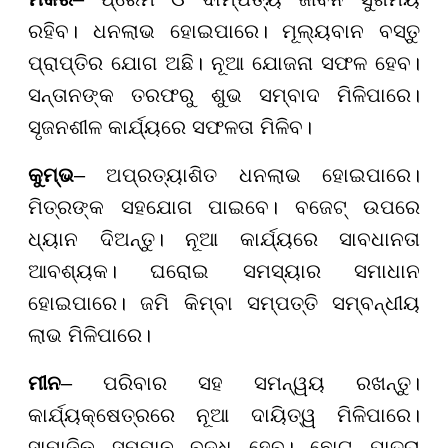
ରହିବ। ଧନଲାଭ ହୋଇପାରେ। ମୂଲ୍ୟବାନ ବସ୍ତୁ
ପ୍ରାପ୍ତିର ଯୋଗ ଅଛି। ନୂଆ ଯୋଜନା ସଫଳ ହେବ।
ସନ୍ତାନଙ୍କ ତରଫରୁ ଶୁଭ ସମ୍ବାଦ ମିଳିପାରେ।
ସୃଜନଶୀଳ କାର୍ଯ୍ୟରେ ସଫଳତା ମିଳିବ।
କୁମ୍ଭ
– ଅପ୍ରତ୍ୟାଶିତ ଧନଲାଭ ହୋଇପାରେ।
ମିତ୍ରଙ୍କ ସହଯୋଗ ପାଇବେ। ବଜେଟ୍ ଉପରେ
ଧ୍ୟାନ ଦିଅନ୍ତୁ। ନୂଆ କାର୍ଯ୍ୟରେ ସାବଧାନତା
ଆବଶ୍ୟକ। ଘରୋଇ ସମସ୍ୟାର ସମାଧାନ
ହୋଇପାରେ। ଜମି କିମ୍ବା ସମ୍ପତ୍ତି ସମ୍ବନ୍ଧୀୟ
ଲାଭ ମିଳିପାରେ।
ମୀନ
– ପରିବାର ସହ ସମନ୍ୱୟ ରଖନ୍ତୁ।
କାର୍ଯ୍ୟକ୍ଷେତ୍ରରେ ନୂଆ ଦାୟିତ୍ୱ ମିଳିପାରେ।
ସାମାଜିକ ସମ୍ମାନ ବୃଦ୍ଧି ହେବ। ଛୋଟ ଯାତ୍ରା