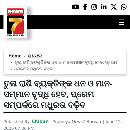
☰
Home
ରାଶିଫଳ
ତୁଳା ରାଶି ବ୍ୟକ୍ତିଙ୍କ ଧନ ଓ ମାନ-ସମ୍ମାନ ବୃଦ୍ଧି ହେବ, ପ୍ରେମ
ସମ୍ପର୍କରେ ମଧୁରତା ବଢ଼ିବ
ତୁଳା ରାଶି ବ୍ୟକ୍ତିଙ୍କ ଧନ ଓ ମାନ-
ସମ୍ମାନ ବୃଦ୍ଧି ହେବ, ପ୍ରେମ
ସମ୍ପର୍କରେ ମଧୁରତା ବଢ଼ିବ
Chikun
Published By:
- Prameya-News7 Bureau | June 12,
2026 07:36 PM