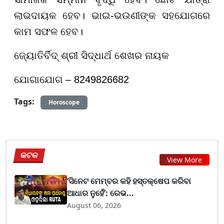
ଲାଭଦାୟକ ହେବ। ଭାଇ-ଭଉଣୀଙ୍କ ସହଯୋଗରେ
କାମ ସଫଳ ହେବ।
ଜ୍ୟୋତିର୍ବିଦ୍ ଶ୍ରୀ ସିଦ୍ଧାର୍ଥ ଶେଖର ନାୟକ
ଯୋଗାଯୋଗ – 8249826682
Tags:
Horoscope
କଟକ
View More
‘ସିନେଟ ମେମ୍ବର କହି ହସ୍ତକ୍ଷେପ କରିବା
ଆଧାର ନୁହେଁ’: ରେଭ...
August 06, 2026