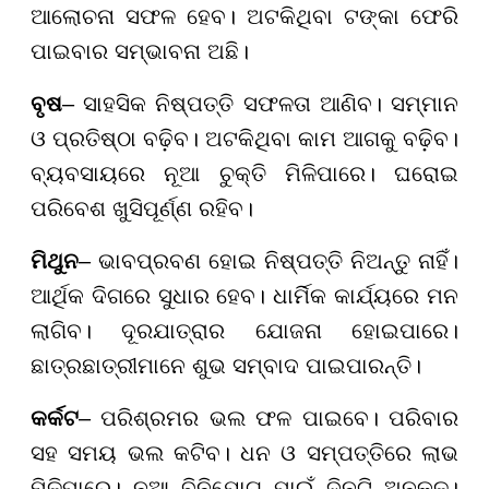
ଆଲୋଚନା ସଫଳ ହେବ। ଅଟକିଥିବା ଟଙ୍କା ଫେରି
ପାଇବାର ସମ୍ଭାବନା ଅଛି।
ବୃଷ
– ସାହସିକ ନିଷ୍ପତ୍ତି ସଫଳତା ଆଣିବ। ସମ୍ମାନ
ଓ ପ୍ରତିଷ୍ଠା ବଢ଼ିବ। ଅଟକିଥିବା କାମ ଆଗକୁ ବଢ଼ିବ।
ବ୍ୟବସାୟରେ ନୂଆ ଚୁକ୍ତି ମିଳିପାରେ। ଘରୋଇ
ପରିବେଶ ଖୁସିପୂର୍ଣ୍ଣ ରହିବ।
ମିଥୁନ
– ଭାବପ୍ରବଣ ହୋଇ ନିଷ୍ପତ୍ତି ନିଅନ୍ତୁ ନାହିଁ।
ଆର୍ଥିକ ଦିଗରେ ସୁଧାର ହେବ। ଧାର୍ମିକ କାର୍ଯ୍ୟରେ ମନ
ଲାଗିବ। ଦୂରଯାତ୍ରାର ଯୋଜନା ହୋଇପାରେ।
ଛାତ୍ରଛାତ୍ରୀମାନେ ଶୁଭ ସମ୍ବାଦ ପାଇପାରନ୍ତି।
କର୍କଟ
– ପରିଶ୍ରମର ଭଲ ଫଳ ପାଇବେ। ପରିବାର
ସହ ସମୟ ଭଲ କଟିବ। ଧନ ଓ ସମ୍ପତ୍ତିରେ ଲାଭ
ମିଳିପାରେ। ନୂଆ ବିନିଯୋଗ ପାଇଁ ଦିନଟି ଅନୁକୂଳ।