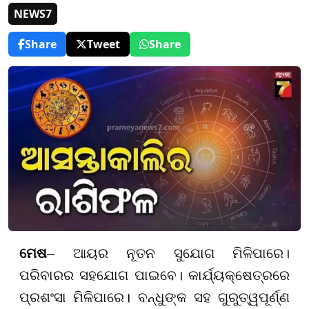
NEWS7
Share
Tweet
Share
ମେଷ
– ଆୟର ନୂତନ ସୁଯୋଗ ମିଳିପାରେ।
ପରିବାରର ସହଯୋଗ ପାଇବେ। କାର୍ଯ୍ୟକ୍ଷେତ୍ରରେ
ପ୍ରଶଂସା ମିଳିପାରେ। ବନ୍ଧୁଙ୍କ ସହ ଗୁରୁତ୍ୱପୂର୍ଣ୍ଣ