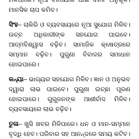
ମାନସିକ ଚାପ କମିବ।
ସିଂହ
– ଚାକିରି ଓ ବ୍ୟବସାୟରେ ନୂଆ ସୁଯୋଗ ମିଳିବ।
ଉଚ୍ଚ ଅଧିକାରୀଙ୍କ ସହଯୋଗ ପାଇବେ।
ଆତ୍ମବିଶ୍ୱାସ ବଢ଼ିବ। ସାମାଜିକ କ୍ଷେତ୍ରରେ
ସମ୍ମାନ ବଢ଼ିବ। ପୁରୁଣା ବିବାଦର ସମାଧାନ
ହୋଇପାରେ।
କନ୍ୟା
– ଭାଗ୍ୟର ସହଯୋଗ ମିଳିବ। ଜ୍ଞାନ ଓ ଅନୁଭବ
ଦ୍ୱାରା ଲାଭ ପାଇବେ। ପୁରୁଣା ଇଚ୍ଛା ପୂରଣ
ହୋଇପାରେ। ଗୁରୁଜନଙ୍କ ଆଶୀର୍ବାଦ ମିଳିବ।
ବ୍ୟବସାୟରେ ଲାଭ ବଢ଼ିବ।
ତୁଳା
– ଖୁସି ଖବର ମିଳିପାରେ। ଧନ ଓ ମାନ-ସମ୍ମାନ
ବୃଦ୍ଧି ହେବ। ପରିବାର ସହ ଆନନ୍ଦରେ ସମୟ କଟିବ।