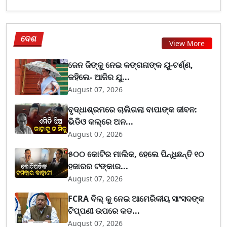
ଦେଶ
View More
ଜେନ ଜିଙ୍କୁ ନେଇ କଙ୍ଗନାଙ୍କ ୟୁ-ଟର୍ଣ୍ଣ,
କହିଲେ- ଆଜିର ଯୁ...
August 07, 2026
ବୃଦ୍ଧାଶ୍ରମରେ ଚାଲିଗଲା ବାପାଙ୍କ ଜୀବନ:
ଭିଡିଓ କଲ୍‌ରେ ଅନ...
August 07, 2026
୫୦୦ କୋଟିର ମାଲିକ, ହେଲେ ପିନ୍ଧିଛନ୍ତି ୧୦
ହଜାରର ଟଙ୍କାର...
August 07, 2026
FCRA ବିଲ୍ କୁ ନେଇ ଆମେରିକୀୟ ସାଂସଦଙ୍କ
ଟିପ୍ପଣୀ ଉପରେ କଡ...
August 07, 2026