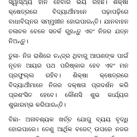
ସ୍ୱାସ୍ଥ୍ୟ ହାନି ହେବାର ଭୟ ରହିଛି। ଶିକ୍ଷା
କ୍ଷେତ୍ରରେ ବିଦ୍ୟାର୍ଥୀମାନେ ପଢ଼ାପଢ଼ିରେ
ବାଧାବିଘ୍ନର ସମ୍ମୁଖୀନ ହୋଇପାରନ୍ତି। ଯାନବାହନ
ଚଳାଚଳ ବେଳେ ସତର୍କ ରୁହନ୍ତୁ ଏବଂ ନିଜର ଯତ୍ନ
ନିଅନ୍ତୁ।
ତୁଳା- ନିଜ ରାଶିରେ ଚନ୍ଦ୍ର ଥିବାରୁ ଆପଣଙ୍କ ପାଇଁ
ନୂତନ ଆୟର ପଥ ପରିଷ୍କାର ହେବ ଏବଂ ମନ
ପ୍ରଫୁଲ୍ଲ ରହିବ। ଶିକ୍ଷା କ୍ଷେତ୍ରରେ
ବିଦ୍ୟାର୍ଥୀମାନେ ନିଜର ଦକ୍ଷତା ପ୍ରଦର୍ଶନ କରି
ପ୍ରଶଂସିତ ହେବେ। କୌଣସି ଶୁଭ କାର୍ଯ୍ୟର
ଶୁଭାରମ୍ଭ କରିପାରନ୍ତି।
ବିଛା- ଅନାବଶ୍ୟକ ଖର୍ଚ୍ଚ ଯୋଗୁ ବ୍ୟୟ ବୃଦ୍ଧି
ହୋଇପାରେ। ତେଣୁ ଆର୍ଥିକ ବଜେଟ୍ ଉପରେ ନଜର