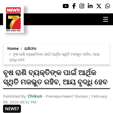
☰
Home
ରାଶିଫଳ
ବୃଷ ରାଶି ବ୍ୟକ୍ତିଙ୍କ ପାଇଁ ଆର୍ଥିକ ସ୍ଥିତି ମଜଭୁତ ରହିବ, ଆୟ
ବୃଦ୍ଧି ହେବ
ବୃଷ ରାଶି ବ୍ୟକ୍ତିଙ୍କ ପାଇଁ ଆର୍ଥିକ
ସ୍ଥିତି ମଜଭୁତ ରହିବ, ଆୟ ବୃଦ୍ଧି ହେବ
Chikun
Published By:
- Prameya-News7 Bureau | February
08, 2026 06:52 PM
NEWS7