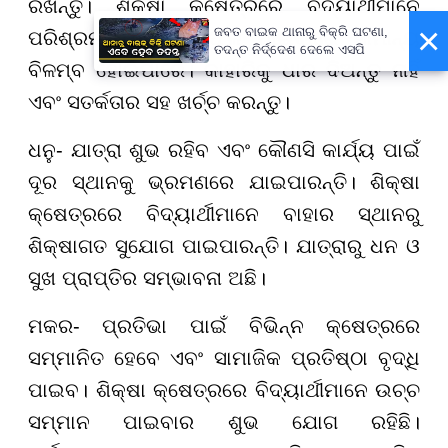
ରଖନ୍ତୁ। ଶିକ୍ଷା କ୍ଷେତ୍ରରେ ବିଦ୍ୟାର୍ଥୀମାନେ
×
ଜବତ ବାଇକ ଥାନାରୁ ବିକ୍ରି ଘଟଣା,
ପରିଶ୍ରମ ଅନୁସାରେ ଫଳ ପାଇବାରେ ସାମାନ୍ୟ
ତଦନ୍ତ ନିର୍ଦ୍ଦେଶ ଦେଲେ ଏସପି
ବିଳମ୍ବ ହୋଇପାରେ। କାହାରିକୁ ଧାର ଦିଅନ୍ତୁ ନାହିଁ
ଏବଂ ସତର୍କତାର ସହ ଖର୍ଚ୍ଚ କରନ୍ତୁ।
ଧନୁ- ଯାତ୍ରା ଶୁଭ ରହିବ ଏବଂ କୌଣସି କାର୍ଯ୍ୟ ପାଇଁ
ଦୂର ସ୍ଥାନକୁ ଭ୍ରମଣରେ ଯାଇପାରନ୍ତି। ଶିକ୍ଷା
କ୍ଷେତ୍ରରେ ବିଦ୍ୟାର୍ଥୀମାନେ ବାହାର ସ୍ଥାନରୁ
ଶିକ୍ଷାଗତ ସୁଯୋଗ ପାଇପାରନ୍ତି। ଯାତ୍ରାରୁ ଧନ ଓ
ସୁଖ ପ୍ରାପ୍ତିର ସମ୍ଭାବନା ଅଛି।
ମକର- ପ୍ରତିଭା ପାଇଁ ବିଭିନ୍ନ କ୍ଷେତ୍ରରେ
ସମ୍ମାନିତ ହେବେ ଏବଂ ସାମାଜିକ ପ୍ରତିଷ୍ଠା ବୃଦ୍ଧି
ପାଇବ। ଶିକ୍ଷା କ୍ଷେତ୍ରରେ ବିଦ୍ୟାର୍ଥୀମାନେ ଉଚ୍ଚ
ସମ୍ମାନ ପାଇବାର ଶୁଭ ଯୋଗ ରହିଛି।