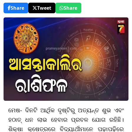
Share
Tweet
Share
ମେଷ- ଦିନଟି ଆର୍ଥିକ ଦୃଷ୍ଟିରୁ ଅତ୍ୟନ୍ତ ଶୁଭ ଏବଂ
ହଠାତ୍ ଧନ ଲାଭ ହେବାର ପ୍ରବଳ ଯୋଗ ରହିଛି।
ଶିକ୍ଷା କ୍ଷେତ୍ରରେ ବିଦ୍ୟାର୍ଥୀମାନେ ପଢ଼ାପଢ଼ିରେ