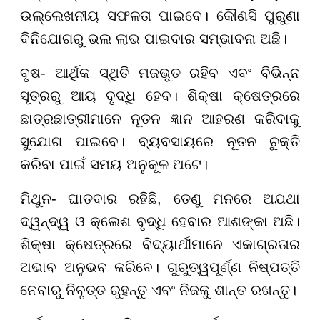
ଉଲ୍ଲେଖନୀୟ ସଫଳତା ପାଇବେ। କୌଣସି ପୁରୁଣା
ବିନିଯୋଗରୁ ଭଲ ଲାଭ ପାଇବାର ସମ୍ଭାବନା ଅଛି।
ବୃଷ- ଆର୍ଥିକ ସ୍ଥିତି ମଜଭୁତ ରହିବ ଏବଂ ବିଭିନ୍ନ
ସୂତ୍ରରୁ ଆୟ ବୃଦ୍ଧି ହେବ। ଶିକ୍ଷା କ୍ଷେତ୍ରରେ
ଛାତ୍ରଛାତ୍ରୀମାନେ ନୂତନ ଜ୍ଞାନ ଆହରଣ କରିବାକୁ
ସୁଯୋଗ ପାଇବେ। ବ୍ୟବସାୟରେ ନୂତନ ଚୁକ୍ତି
କରିବା ପାଇଁ ସମୟ ଅନୁକୂଳ ଅଟେ।
ମିଥୁନ- ଘାତବାର ରହିଛି, ତେଣୁ ମନରେ ଅଯଥା
ଦ୍ୱନ୍ଦ୍ୱ ଓ କ୍ଲେଶ ବୃଦ୍ଧି ହେବାର ଆଶଙ୍କା ଅଛି।
ଶିକ୍ଷା କ୍ଷେତ୍ରରେ ବିଦ୍ୟାର୍ଥୀମାନେ ଏକାଗ୍ରତାର
ଅଭାବ ଅନୁଭବ କରିବେ। ଗୁରୁତ୍ୱପୂର୍ଣ୍ଣ ନିଷ୍ପତ୍ତି
ନେବାରୁ ନିବୃତ୍ତ ରୁହନ୍ତୁ ଏବଂ ନିଜକୁ ଶାନ୍ତ ରଖନ୍ତୁ।