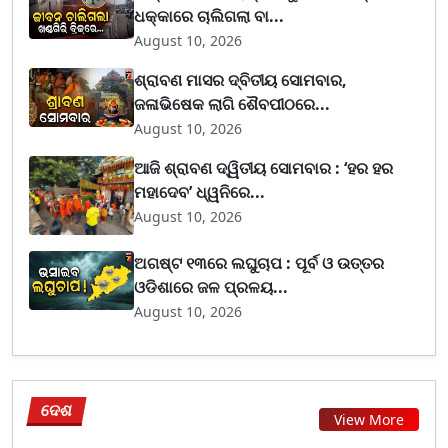
ଧକ୍କାରେ ଚାଲିଗଲା ବା...
August 10, 2026
ଶ୍ରାବଣ ମାସର ଦ୍ବିତୀୟ ସୋମବାର,
ଜଳାଭିଷେକ ଲାଗି ଶୈବପୀଠରେ...
August 10, 2026
ଆଜି ଶ୍ରାବଣ ଦ୍ୱିତୀୟ ସୋମବାର : ‘ହର ହର
ମହାଦେବ’ ଧ୍ୱନିରେ...
August 10, 2026
ଅଗଷ୍ଟ ୧୩ରେ ଲଘୁଚାପ : ପୂର୍ବ ଓ ଉତ୍ତର
ଓଡିଶାରେ ଜଳ ପ୍ରଳୟ...
August 10, 2026
ଦେଶ
View More