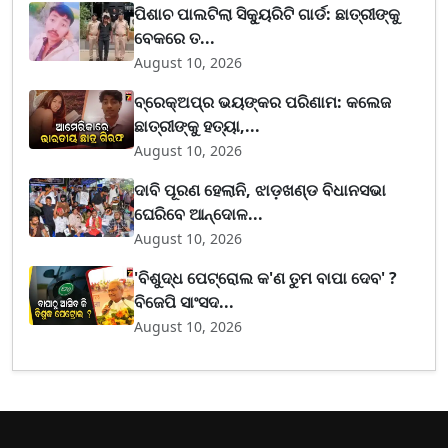
ପିଶାଚ ପାଲଟିଲା ସିକ୍ୟୁରିଟି ଗାର୍ଡ: ଛାତ୍ରୀଙ୍କୁ
ବେକରେ ତ...
August 10, 2026
ବ୍ରେକ୍ଅପ୍‌ର ଭୟଙ୍କର ପରିଣାମ: କଲେଜ
ଛାତ୍ରୀଙ୍କୁ ହତ୍ୟା,...
August 10, 2026
ଦାବି ପୂରଣ ହେଲାନି, ଝାଡ଼ଖଣ୍ଡ ବିଧାନସଭା
ଘେରିବେ ଆନ୍ଦୋଳ...
August 10, 2026
'ବିଶୁଦ୍ଧ ପେଟ୍ରୋଲ କ'ଣ ତୁମ ବାପା ଦେବ' ?
ବିଜେପି ସାଂସଦ...
August 10, 2026