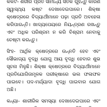
କର୍କଟ- ଶରୀର ପ୍ରତି ସାମାନ୍ୟ ସତର୍କ ରୁହନ୍ତୁ କାରଣ
ସ୍ୱାସ୍ଥ୍ୟ କଷ୍ଟ ଦେଖାଦେଇପାରେ। ଶିକ୍ଷା
କ୍ଷେତ୍ରରେ ବିଦ୍ୟାର୍ଥୀମାନେ ପଢ଼ା ପ୍ରତି ଅବହେଳା
କରିପାରନ୍ତି। ଖାଦ୍ୟପେୟରେ ନିୟନ୍ତ୍ରଣ ରଖନ୍ତୁ
ଏବଂ ଅଧିକ ପରିଶ୍ରମ ନ କରି ବିଶ୍ରାମ ନେବାକୁ
ଚେଷ୍ଟା କରନ୍ତୁ।
ସିଂହ- ଆର୍ଥିକ କ୍ଷେତ୍ରରେ ଉନ୍ନତି ହେବ ଏବଂ
ସୌଭାଗ୍ୟ ବୃଦ୍ଧି ଯୋଗୁ ଆୟ ବୃଦ୍ଧି ହେବାର ଶୁଭ
ସୂଚନା ମିଳୁଛି। ଶିକ୍ଷା କ୍ଷେତ୍ରରେ ବିଦ୍ୟାର୍ଥୀମାନେ
ପ୍ରତିଯୋଗିତାମୂଳକ ପରୀକ୍ଷାରେ ଭଲ ଫଳାଫଳ
ପାଇବେ। ପଦ-ମର୍ଯ୍ୟାଦା ବୃଦ୍ଧି ପାଇବାର ଯୋଗ
ଅଛି।
କନ୍ୟା- ଶାରୀରିକ ସମସ୍ୟା ଦେଖାଦେଇପାରେ ଏବଂ