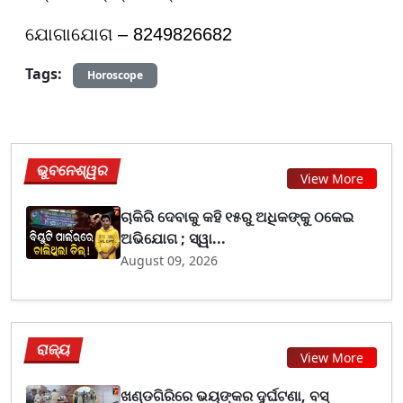
ଯୋଗାଯୋଗ – 8249826682
Tags:
Horoscope
ଭୁବନେଶ୍ୱର
View More
ଚାକିରି ଦେବାକୁ କହି ୧୫ରୁ ଅଧିକଙ୍କୁ ଠକେଇ
ଅଭିଯୋଗ ; ସ୍ୱା...
August 09, 2026
ରାଜ୍ୟ
View More
ଖଣ୍ଡଗିରିରେ ଭୟଙ୍କର ଦୁର୍ଘଟଣା, ବସ୍