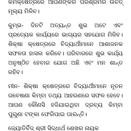
କର୍ମକ୍ଷେତ୍ରରେ ଆପଣଙ୍କର ପରିଶ୍ରମର ଉଚିତ୍
ମୂଲ୍ୟ ମିଳିବ।
କୁମ୍ଭ- ଦିନଟି ଅତ୍ୟନ୍ତ ଶୁଭ ଅଟେ ଏବଂ
ପ୍ରତ୍ୟେକ କାର୍ଯ୍ୟରେ ଭାଗ୍ୟର ସହଯୋଗ ମିଳିବ।
ଶିକ୍ଷା କ୍ଷେତ୍ରରେ ବିଦ୍ୟାର୍ଥୀମାନେ ଆଶାଜନକ
ସଫଳତା ହାସଲ କରିବେ। ପରିବାରରେ ଶୁଭ କାର୍ଯ୍ୟ
ଅନୁଷ୍ଠିତ ହେବାର ଯୋଗ ଅଛି ଏବଂ ମନ ଶାନ୍ତ
ରହିବ।
ମୀନ- ଶିକ୍ଷା କ୍ଷେତ୍ରରେ ବିଦ୍ୟାର୍ଥୀମାନେ ନୂତନ
ଗବେଷଣା କିମ୍ବା ତଥ୍ୟ ଆହରଣରେ ସଫଳ ହେବେ।
ଆପଣ କୌଣସି ହଜିଯାଇଥିବା ଦ୍ରବ୍ୟ କିମ୍ବା
ପୁରୁଣା ଟଙ୍କା ଫେରିପାଇ ପାରନ୍ତି।
ଜ୍ୟୋତିର୍ବିଦ୍ ଶ୍ରୀ ସିଦ୍ଧାର୍ଥ ଶେଖର ନାୟକ