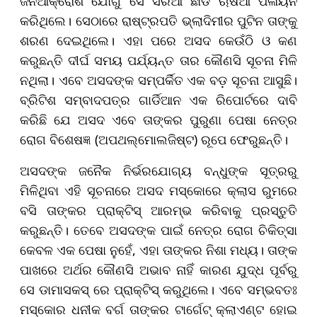
ଜନଆକ୍ରୋଶ ଯୋଗୁ ସେ ସିରିଆ ଛାଡି ଋଷିଆ ପଳାୟନ
କରିଥିଲେ। ସେଠାରେ ରାଷ୍ଟ୍ରପତି ଭ୍ଲାଦିମୀର ପୁଟିନ ତାଙ୍କୁ
ଶରଣ ଦେଇଥିଲେ। ଏହା ପରେ ଅସଦ କେଉଁଠି ଓ କଣ
କରୁଛନ୍ତି ଦୀର୍ଘ ସମୟ ପର୍ଯ୍ୟନ୍ତ ତାର କୌଣସି ସୂଚନା ମିଳି
ନଥିଲା। ଏବେ ଅସଦଙ୍କ ସମ୍ପର୍କିତ ଏକ ବଡ଼ ସୂଚନା ଆସୁଛି।
ବ୍ରିଟିଶ ସମ୍ବାଦପତ୍ର ଗାର୍ଡିଆନ ଏକ ରିପୋର୍ଟରେ ଦାବି
କରିଛି ଯେ ଅସଦ ଏବେ ତାଙ୍କର ପୁରୁଣା ପେଷା ନେତ୍ର
ରୋଗ ବିଶେଷଜ୍ଞ (ଅପଥଲ୍ମୋଲଜିଷ୍ଟ) ରୂପେ ଫେରୁଛନ୍ତି।
ଅସଦଙ୍କ ଜନୈକ ନିର୍ଭରଯୋଗ୍ୟ ବନ୍ଧୁଙ୍କ ସୂତ୍ରରୁ
ମିଳିଥିବା ଏହି ସୂଚନାରେ ଅସଦ ମସ୍କୋରେ କ୍ଲାସ ରୁମରେ
ବସି ତାଙ୍କର ପ୍ରାକ୍ଟିସ୍ ଆରମ୍ଭ କରିବାକୁ ପ୍ରସ୍ତୁତି
କରୁଛନ୍ତି। ତେବେ ଅସଦଙ୍କ ପାଇଁ ନେତ୍ର ରୋଗ ଚିକିତ୍ସା
କେବଳ ଏକ ପେଷା ନୁହେଁ, ଏହା ତାଙ୍କର ନିଶା ମଧ୍ୟ। ତାଙ୍କ
ପାଖରେ ଅର୍ଥର କୌଣସି ଅଭାବ ନାହିଁ କାରଣ ଯୁଦ୍ଧ ପୂର୍ବରୁ
ସେ ଡାମାସକସ୍ ରେ ପ୍ରାକ୍ଟିସ୍ କରୁଥିଲେ। ଏବେ ସମ୍ଭବତଃ
ମସ୍କୋର ଧନୀକ ବର୍ଗ ତାଙ୍କର ଟାର୍ଗେଟ୍ କ୍ଲାଏଣ୍ଟ ହୋଇ