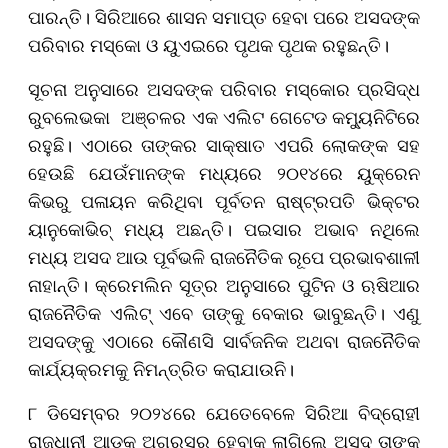
ପାରନ୍ତି। ସିରିଆରେ ଶାସନ ସମାପ୍ତ ହେବା ପରେ ଅସଦଙ୍କ
ପରିବାର ମସ୍କୋ ଓ ୟୁଏଇରେ ପୃଥକ ପୃଥକ ରହୁଛନ୍ତି।
ସୂଚନା ଅନୁସାରେ ଅସଦଙ୍କ ପରିବାର ମସ୍କୋର ପ୍ରସିଦ୍ଧ
ରୁବଲେଭକା ଅଞ୍ଚଳର ଏକ ଏଲିଟ ଗେଟେଡ କମ୍ୟୁନିଟିରେ
ରହୁଛି। ଏଠାରେ ତାଙ୍କର ସାକ୍ଷାତ ଏପରି ଲୋକଙ୍କ ସହ
ହେଉଛି ଯେଉଁମାନଙ୍କ ମଧ୍ୟରେ ୨୦୧୪ରେ ୟୁକ୍ରେନ
କିଭରୁ ପଳାୟନ କରିଥିବା ପୂର୍ବତନ ରାଷ୍ଟ୍ରପତି ଭିକ୍ଟର
ୟାନୁକୋଭିଚ୍ ମଧ୍ୟ ଅଛନ୍ତି। ପଇସାର ଅଭାବ ନଥିଲେ
ମଧ୍ୟ ଅସଦ ଆଉ ପୂର୍ବଭଳି ରାଜନୈତିକ ରୂପେ ପ୍ରଭାବଶାଳୀ
ନାହାନ୍ତି। କ୍ରେମଲିନ ସୂତ୍ର ଅନୁସାରେ ପୁଟିନ ଓ ଋଷିଆର
ରାଜନୈତିକ ଏଲିଟ୍ ଏବେ ତାଙ୍କୁ ବେକାର ଭାବୁଛନ୍ତି। ଏଣୁ
ଅସଦଙ୍କୁ ଏଠାରେ କୌଣସି ସାର୍ବଜନିକ ଅଥବା ରାଜନୈତିକ
କାର୍ଯ୍ୟକ୍ରମକୁ ନିମନ୍ତ୍ରିତ କରାଯାଉନି।
୮ ଡିସେମ୍ବର ୨୦୨୪ରେ ଯେତେବେଳେ ସିରିଆ ବିଦ୍ରୋହୀ
ରାଜଧାନୀ ଆଡକୁ ଅଗ୍ରସର ହେବାକୁ ଲାଗିଲେ ଅସଦ ତାଙ୍କ