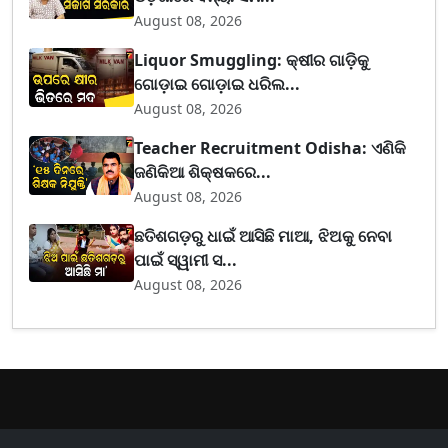
August 08, 2026
Liquor Smuggling: କ୍ଷୀର ଗାଡ଼ିକୁ
ଗୋଡ଼ାଇ ଗୋଡ଼ାଇ ଧରିଲ...
August 08, 2026
Teacher Recruitment Odisha: ଏଣିକି
ଜଣିକିଆ ଶିକ୍ଷକରେ...
August 08, 2026
ଛତିଶଗଡ଼ରୁ ଧାଇଁ ଆସିଛି ମାଆ, ଝିଅକୁ ନେବା
ପାଇଁ ସ୍ୱାମୀ ସ...
August 08, 2026