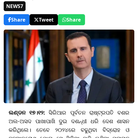
NEWS7
Share
Tweet
Share
ଲଣ୍ଡନ ୧୭।୧୨:
ସିରିଆର ପୂର୍ବତନ ରାଷ୍ଟ୍ରପତି ବଶର
ଅଲ-ଅସଦ ପାଖାପାଖି ଦୁଇ ଦଶନ୍ଧୀ ଧରି ଦେଶ ଶାସନ
କରିଥିଲେ। ତେବେ ୨୦୨୪ରେ ବଢୁଥିବା ବିଦ୍ରୋହ ଓ