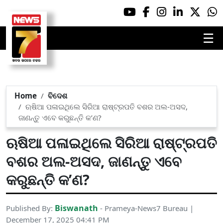
☰
Home
ବିଦେଶ
ଋଷିଆ ପଳାଇଥିଲେ ସିରିଆ ରାଷ୍ଟ୍ରପତି ବଶର ଅଲ-ଅସଦ,
ଜାଣନ୍ତୁ ଏବେ କରୁଛନ୍ତି କ’ଣ?
ଋଷିଆ ପଳାଇଥିଲେ ସିରିଆ ରାଷ୍ଟ୍ରପତି
ବଶର ଅଲ-ଅସଦ, ଜାଣନ୍ତୁ ଏବେ
କରୁଛନ୍ତି କ’ଣ?
Biswanath
Published By:
- Prameya-News7 Bureau |
December 17, 2025 04:41 PM