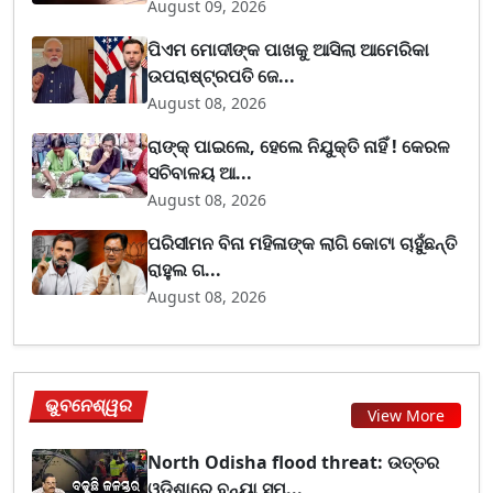
August 09, 2026
ପିଏମ ମୋଦୀଙ୍କ ପାଖକୁ ଆସିଲା ଆମେରିକା
ଉପରାଷ୍ଟ୍ରପତି ଜେ...
August 08, 2026
ରାଙ୍କ୍ ପାଇଲେ, ହେଲେ ନିଯୁକ୍ତି ନାହିଁ ! କେରଳ
ସଚିବାଳୟ ଆ...
August 08, 2026
ପରିସୀମନ ବିନା ମହିଳାଙ୍କ ଲାଗି କୋଟା ଚାହୁଁଛନ୍ତି
ରାହୁଲ ଗ...
August 08, 2026
ଭୁବନେଶ୍ୱର
View More
North Odisha flood threat: ଉତ୍ତର
ଓଡ଼ିଶାରେ ବନ୍ୟା ସମ...