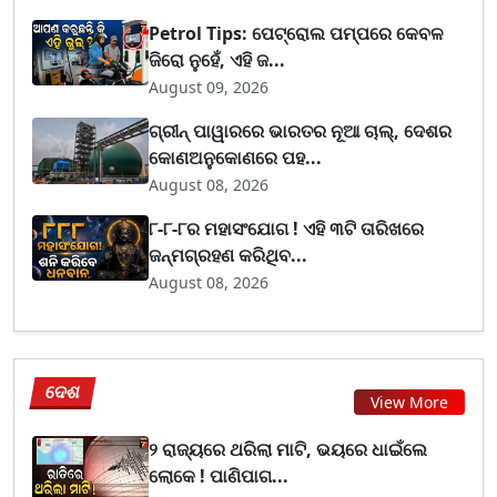
Petrol Tips: ପେଟ୍ରୋଲ ପମ୍ପରେ କେବଳ
ଜିରୋ ନୁହେଁ, ଏହି ଜ...
August 09, 2026
ଗ୍ରୀନ୍ ପାୱାରରେ ଭାରତର ନୂଆ ଚାଲ୍, ଦେଶର
କୋଣଅନୁକୋଣରେ ପହ...
August 08, 2026
୮-୮-୮ର ମହାସଂଯୋଗ ! ଏହି ୩ଟି ତାରିଖରେ
ଜନ୍ମଗ୍ରହଣ କରିଥିବ...
August 08, 2026
ଦେଶ
View More
୨ ରାଜ୍ୟରେ ଥରିଲା ମାଟି, ଭୟରେ ଧାଇଁଲେ
ଲୋକେ ! ପାଣିପାଗ...