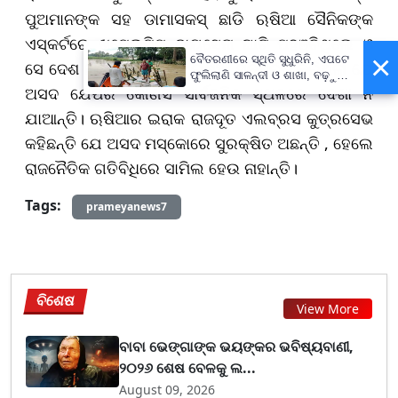
ପୁଅମାନଙ୍କ ସହ ଡାମାସକସ୍ ଛାଡି ଋଷିଆ ସୈନିକଙ୍କ
ଏସ୍କର୍ଟରେ ଖମେଇମିମ୍ ବାୟୁସେନା ଘାଟି ପହଞ୍ଚିଥିଲେ ଓ
×
ବୈତରଣୀରେ ସ୍ଥିତି ସୁଧୁରିନି, ଏପଟେ
ସେ ଦେଶ ଛାଡି ଦେଇଥିଲେ। ଋଷିଆ ସୁନିଶ୍ଚିତ କରିଥିଲା ଯେ
ଫୁଲିଲାଣି ସାଳନ୍ଦୀ ଓ ଶାଖା, ବଢ଼ୁଛି
ଅସଦ ଯେପରି କୌଣସି ସାର୍ବଜନିକ ସ୍ଥଳରେ ଦେଖା ନ
ବନ୍ୟା ଭୟ
ଯାଆନ୍ତି। ଋଷିଆର ଇରାକ ରାଜଦୂତ ଏଲବ୍ରସ କୁତ୍ରସେଭ
କହିଛନ୍ତି ଯେ ଅସଦ ମସ୍କୋରେ ସୁରକ୍ଷିତ ଅଛନ୍ତି , ହେଲେ
ରାଜନୈତିକ ଗତିବିଧିରେ ସାମିଲ ହେଉ ନାହାନ୍ତି।
Tags:
prameyanews7
ବିଶେଷ
View More
ବାବା ଭେଙ୍ଗାଙ୍କ ଭୟଙ୍କର ଭବିଷ୍ୟବାଣୀ,
୨୦୨୬ ଶେଷ ବେଳକୁ ଲ...
August 09, 2026