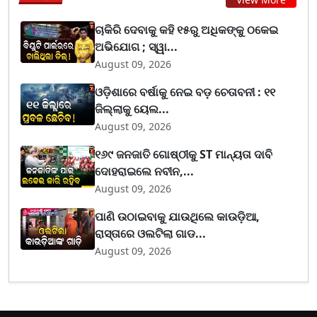
ଚାକିରି ଦେବାକୁ କହି ୧୫ରୁ ଅଧିକଙ୍କୁ ଠକେଇ
ଅଭିଯୋଗ ; ସ୍ୱା...
August 09, 2026
ଓଡ଼ିଶାରେ ବର୍ଷାକୁ ନେଇ ବଡ଼ ଚେତାବନୀ : ୧୧
ଜିଲ୍ଲାକୁ ୟେଲ...
August 09, 2026
୧୬୯ ଜନଜାତି ଗୋଷ୍ଠୀକୁ ST ମାନ୍ୟତା ଦାବି
ଦୋହରାଇଲେ ନବୀନ,...
August 09, 2026
ପାଣି ଉଠାଇବାକୁ ଯାଉଥିଲେ କାଉଡ଼ିଆ,
ରାସ୍ତାରେ ଓଲଟିଲା ଗାଡ...
August 09, 2026