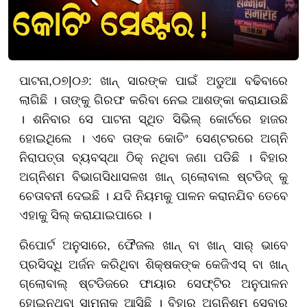
ପାଟନା
,
୦
୭|
୦୬
: ଖାନ୍ ସାରଙ୍କ ପାଇଁ ଅଡୁଆ ବଢିବାରେ
ଲାଗିଛି । ତାଙ୍କୁ ଗିରଫ କରିବା ନେଇ ଆଶଙ୍କା କରାଯାଉଛି
। ଶନିବାର ସେ ପାଟନା ସ୍ଥିତ ସିଭିଲ୍ କୋର୍ଟରେ ହାଜର
ହୋଇଥିଲେ । ଏବେ ତାଙ୍କ କୋଚିଂ ସେଣ୍ଟରରେ ଅଗ୍ନି
ନିରାପତ୍ତା ବ୍ୟବସ୍ଥା ଠିକ୍ ନଥିବା ଜଣା ପଡିଛି । ବିହାର
ଅଗ୍ନିଶମ ବିଭା
ଗ
ସିଧାସଳଖ ଖାନ୍ ଗ୍ଲୋବାଲ ଷ୍ଟଡିଜ୍ କୁ
ଚେତାବନୀ ଦେଇଛି । ଯଦି ନିୟମକୁ ପାଳନ କରାନଯିବ ତେବେ
ଏହାକୁ ସିଲ୍ କରାଯାଇପାରେ ।
ରିପୋର୍ଟ ଅନୁସାରେ, ଫୈଜଲ ଖାନ୍ ବା ଖାନ୍ ସାର୍ ଭାବେ
ପ୍ରସିଦ୍ଧି ଅର୍ଜନ କରିଥିବା ଶିକ୍ଷକଙ୍କ କେଜିଏସ୍ ବା ଖାନ୍
ଗ୍ଲୋବାଲ୍ ଷ୍ଟଡିଜରେ ଫାୟାର ସେଫ୍ଟିର ଅନୁପାଳନ
ହୋଇନଥିବା ସାମ୍ନାକୁ ଆସିଛି । ବିହାର ଅଗ୍ନିଶମ ସେବାର