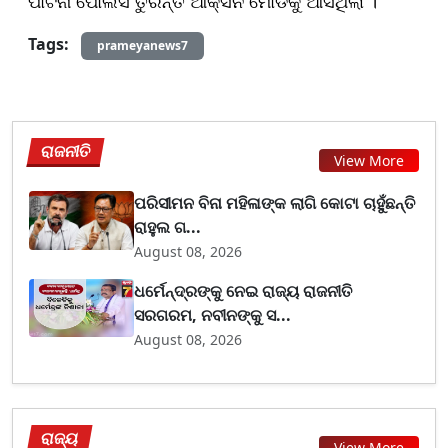
ପାଟନା ପୋଲିସ ତୁରନ୍ତ ଆକ୍ସନ ମୋଡକୁ ଆସିଥିଲା ।
Tags:
prameyanews7
ରାଜନୀତି
View More
ପରିସୀମନ ବିନା ମହିଳାଙ୍କ ଲାଗି କୋଟା ଚାହୁଁଛନ୍ତି
ରାହୁଲ ଗ...
August 08, 2026
ଧର୍ମେନ୍ଦ୍ରଙ୍କୁ ନେଇ ରାଜ୍ୟ ରାଜନୀତି
ସରଗରମ, ନବୀନଙ୍କୁ ସ...
August 08, 2026
ରାଜ୍ୟ
View More