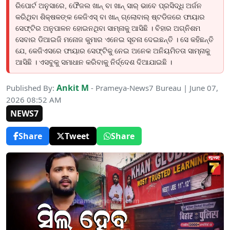
ରିପୋର୍ଟ ଅନୁସାରେ, ଫୈଜଲ ଖାନ୍ ବା ଖାନ୍ ସାର୍ ଭାବେ ପ୍ରସିଦ୍ଧି ଅର୍ଜନ
କରିଥିବା ଶିକ୍ଷକଙ୍କ କେଜିଏସ୍ ବା ଖାନ୍ ଗ୍ଲୋବାଲ୍ ଷ୍ଟଡିଜରେ ଫାୟାର
ସେଫ୍ଟିର ଅନୁପାଳନ ହୋଇନଥିବା ସାମ୍ନାକୁ ଆସିଛି । ବିହାର ଅଗ୍ନିଶମ
ସେବାର ଡିଆଇଜି ମନୋଜ କୁମାର ଏନେଇ ସୂଚନା ଦେଇଛନ୍ତି । ସେ କହିଛନ୍ତି
ଯେ, କେଜିଏସରେ ଫାୟାର ସେଫ୍ଟିକୁ ନେଇ ଅନେକ ଅନିୟମିତତା ସାମ୍ନାକୁ
ଆସିଛି । ଏସବୁକୁ ସମାଧାନ କରିବାକୁ ନିର୍ଦ୍ଦେଶ ଦିଆଯାଇଛି ।
Ankit M
Published By:
- Prameya-News7 Bureau | June 07,
2026 08:52 AM
NEWS7
Share
Tweet
Share