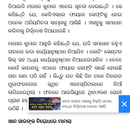
ଡିଆଇଜି ମନୋଜ କୁମାର ଏନେଇ ସୂଚନା ଦେଇଛନ୍ତି । ସେ
କହିଛନ୍ତି ଯେ, କେଜିଏସରେ ଫାୟାର ସେଫ୍ଟିକୁ ନେଇ
ଅନେକ ଅନିୟମିତତା ସାମ୍ନାକୁ ଆସିଛି । ଏସବୁକୁ ସମାଧାନ
କରିବାକୁ ନିର୍ଦ୍ଦେଶ ଦିଆଯାଇଛି ।
ମନୋଜ କୁମାର ଆହୁରି କହିଛନ୍ତି ଯେ, ଯଦି ସମାଧାନ ନହୁଏ
ତାହାଲେ କଡା କାର୍ଯ୍ୟାନୁଷ୍ଠାନ ନିଆଯିବ । କୋଚିଂ ସେଣ୍ଟର
ସିଲ୍ ସହ ଅନ୍ୟ କାର୍ଯ୍ୟାନୁଷ୍ଠାନ ନିଆଯାଇପାରିବ । ତେବେ
କେଉଁ କାରଣରୁ ଏଠାରେ ଫାୟାର ସେଫ୍ଟି ସର୍ଭେ ହୋଇଛି
ତାହା ଜଣା ପଡି ନାହିଁ । କିନ୍ତୁ ଗତ କିଛି ଦିନ ତଳେ ବିହାରର
ମୁଜାଫରନଗର ସ୍ଥିତ ଏ
କ
ହସ୍ପିଟାଲରେ ନିଆଁ
ଲାଗିଯାଇଥିଲା । ଫଳରେ ଆଇସିୟୁରେ ଥିବା
୬
ଜଣ ରୋଗୀ
ପ୍ରାଣ ହରାଇଥିଲେ । ଏହା ପରେ ପ୍ରଶାସନ ତତ୍ପର ହୋଇ
×
ଜବତ ବାଇକ ଥାନାରୁ ବିକ୍ରି ଘଟଣା,
ତଦନ୍ତ ନିର୍ଦ୍ଦେଶ ଦେଲେ ଏସପି
ଉଠିଛି ।
ଖାନ ସାରଙ୍କ ବିରୋଧରେ ମାମଲା