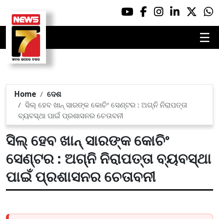
☰
Home
ଦେଶ
ସିଲ୍ ହେବ ଖାନ୍ ସାରଙ୍କ କୋଚିଂ ସେଣ୍ଟର : ଅଗ୍ନି ନିରାପତ୍ତା
ବ୍ୟବସ୍ଥା ପାଇଁ ପ୍ରଶାସନର ଚେତାବନୀ
ସିଲ୍ ହେବ ଖାନ୍ ସାରଙ୍କ କୋଚିଂ
ସେଣ୍ଟର : ଅଗ୍ନି ନିରାପତ୍ତା ବ୍ୟବସ୍ଥା
ପାଇଁ ପ୍ରଶାସନର ଚେତାବନୀ