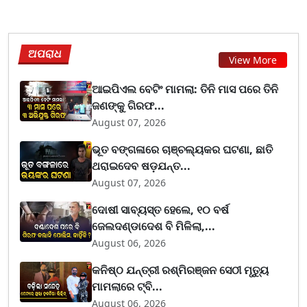
ଅପରାଧ
View More
ଆଇପିଏଲ ବେଟିଂ ମାମଲା: ତିନି ମାସ ପରେ ତିନି
ଜଣଙ୍କୁ ଗିରଫ...
August 07, 2026
ଭୂତ ବଙ୍ଗଳାରେ ଚାଞ୍ଚଲ୍ୟକର ଘଟଣା, ଛାତି
ଥରାଇଦେବ ଷଡ଼ଯନ୍ତ...
August 07, 2026
ଦୋଷୀ ସାବ୍ୟସ୍ତ ହେଲେ, ୧୦ ବର୍ଷ
ଜେଲଦଣ୍ଡାଦେଶ ବି ମିଳିଲା,...
August 06, 2026
କନିଷ୍ଠ ଯନ୍ତ୍ରୀ ରଶ୍ମିରଞ୍ଜନ ସେଠୀ ମୃତ୍ୟୁ
ମାମଲାରେ ଟ୍ବି...
August 06, 2026