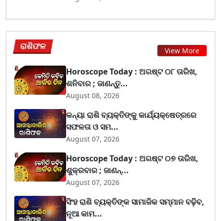
ରାଶିଫଳ
View More
Horoscope Today : ଅଗଷ୍ଟ ୦୮ ତାରିଖ,
ଶନିବାର ; ଜାଣନ୍ତୁ...
August 08, 2026
କନ୍ୟା ରାଶି ବ୍ୟକ୍ତିଙ୍କୁ କାର୍ଯ୍ୟକ୍ଷେତ୍ରରେ
ସଫଳତା ଓ ସମ...
August 07, 2026
Horoscope Today : ଅଗଷ୍ଟ ୦୭ ତାରିଖ,
ଶୁକ୍ରବାର ; ଜାଣନ୍...
August 07, 2026
ସିଂହ ରାଶି ବ୍ୟକ୍ତିଙ୍କ ସାମାଜିକ ସମ୍ମାନ ବଢ଼ିବ,
ନୂଆ କାମ...