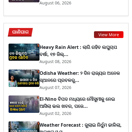
August 06, 2026
ପାଣିପାଗ
View More
Heavy Rain Alert : ଲାଗି ରହିବ ଲଘୁଚାପ
ବର୍ଷା, ୧୭ ଜିଲ୍...
August 08, 2026
Odisha Weather: ୨ ଦିନ ରାଜ୍ୟର ଅନେକ
ସ୍ଥାନରେ ପ୍ରବଳରୁ...
August 07, 2026
El-Nino ବିପଦ ମଧ୍ୟରେ ମୌସୁମୀକୁ ନେଇ
ଆସିଲା ଭଲ ଖବର, ପଜେ...
August 02, 2026
Weather Forecast : ଜୁଲାଇ ନିର୍ଧୁମ ଢାଳିଲା,
ଅଗଷ୍ଟ ଓ ସ...