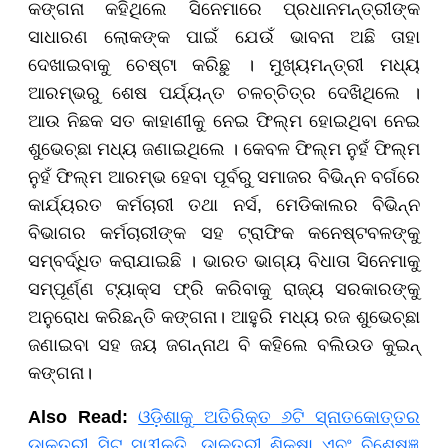
କଙ୍ଗନା କହିଥିଲେ ସିନେମାରେ ପ୍ରଧାନମନ୍ତ୍ରୀଙ୍କ
ସାଧାରଣ ଲୋକଙ୍କ ପାଇଁ ଯେଉଁ ଭାବନା ଅଛି ତାହା
ଦେଖାଇବାକୁ ଚେଷ୍ଟା କରିଛୁ । ମୁଖ୍ୟମନ୍ତ୍ରୀ ମଧ୍ୟ
ଆରମ୍ଭରୁ ଶେଷ ପର୍ଯ୍ୟନ୍ତ ଚଳଚ୍ଚିତ୍ର ଦେଖିଥିଲେ ।
ଆଉ ନିଛକ ସତ କାହାଣୀକୁ ନେଇ ଫିଲ୍ମ ହୋଇଥିବା ନେଇ
ଶୁଭେଚ୍ଛା ମଧ୍ୟ ଜଣାଇଥିଲେ । କେବଳ ଫିଲ୍ମ ନୁହଁ ଫିଲ୍ମ
ନୁହଁ ଫିଲ୍ମ ଆରମ୍ଭ ହେବା ପୂର୍ବରୁ ସମାଜର ବିଭିନ୍ନ ବର୍ଗରେ
କାର୍ଯ୍ୟରତ କର୍ମଚାରୀ ତଥା ନର୍ସ, ମେଡିକାଲର ବିଭିନ୍ନ
ବିଭାଗର କର୍ମଚାରୀଙ୍କ ସହ ଟ୍ରାଫିକ କନେଷ୍ଟବଳଙ୍କୁ
ସମ୍ବର୍ଦ୍ଧିତ କରାଯାଇଛି । ଭାରତ ଭାଗ୍ୟ ବିଧାତା ସିନେମାକୁ
ସମ୍ପୂର୍ଣ୍ଣ ଟ୍ୟାକ୍ସ ଫ୍ରି କରିବାକୁ ରାଜ୍ୟ ସରକାରଙ୍କୁ
ଅନୁରୋଧ କରିଛନ୍ତି କଙ୍ଗନା।
ଆହୁରି ମଧ୍ୟ ରଜ ଶୁଭେଚ୍ଛା
ଜଣାଇବା ସହ ଜୟ ଜଗନ୍ନାଥ ବି କହିଲେ ବଲିଉଡ କୁଇନ୍
କଙ୍ଗନା।
Also Read:
ଓଡ଼ିଶାକୁ ଅତିରିକ୍ତ ୬ଟି ସ୍ନାତକୋତ୍ତର
ଡାକ୍ତରୀ ସିଟ୍ ସ୍ୱୀକୃତି, ଡାକ୍ତରୀ ଶିକ୍ଷା ଏବଂ ବିଶେଷଜ୍ଞ