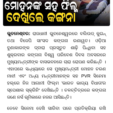
ଭୁବନେଶ୍ବର:
ରାଜଧାନୀ ଭୁବନେଶ୍ୱରରେ ବଲିଉଡ୍ କୁଇନ୍
ତଥା ବିଜେପି ସାଂସଦ କଙ୍ଗନା ରଣାୱତ। ଓଡ଼ିଆ
ବୁଣାକାରଙ୍କ ଦ୍ବାରା ପ୍ରସ୍ତୁତ ଶାଢ଼ି ପିନ୍ଧିବା ସହ
ଶୁକ୍ରବାର
କଙ୍ଗନା
ବିଶ୍ୱ ପରିବେଶ ଦିବସ ଅବସରରେ
ମୁଖ୍ୟମନ୍ତ୍ରୀଙ୍କ ବାସଭବନରେ ଚାରା ରୋପଣ କରିଛନ୍ତି ।
ଏହାପରେ ସନ୍ଧ୍ୟାରେ ସେ ମୁଖ୍ୟମନ୍ତ୍ରୀ ମୋହନ ଚରଣ
ମାଝୀ ଏବଂ ଅନ୍ୟ ମନ୍ତ୍ରୀମାନଙ୍କ ସହ PVR ସିନେମା
ହଲ୍‌ରେ ନିଜ ଆଗାମୀ ଫିଲ୍ମ 'ଭାରତ ଭାଗ୍ୟ ବିଧାତା'ର
ସ୍ପେଶାଲ ସ୍କ୍ରିନିଂ ଦେଖିଛନ୍ତି । ଚଳଚ୍ଚିତ୍ରରେ କଙ୍ଗନା
ଜଣେ ନର୍ସ ଭୂମିକାରେ ନଜର ଆସିଛନ୍ତି।
ତେବେ ସିନେମା ଦେଖି ସାରିବା ପରେ ପ୍ରତିକ୍ରିୟା ରଖି