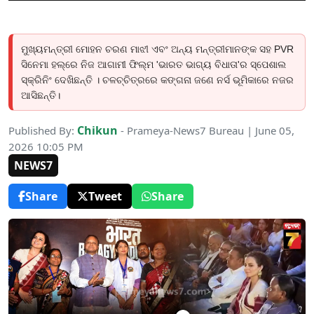
ମୁଖ୍ୟମନ୍ତ୍ରୀ ମୋହନ ଚରଣ ମାଝୀ ଏବଂ ଅନ୍ୟ ମନ୍ତ୍ରୀମାନଙ୍କ ସହ PVR
ସିନେମା ହଲ୍‌ରେ ନିଜ ଆଗାମୀ ଫିଲ୍ମ 'ଭାରତ ଭାଗ୍ୟ ବିଧାତା'ର ସ୍ପେଶାଲ
ସ୍କ୍ରିନିଂ ଦେଖିଛନ୍ତି । ଚଳଚ୍ଚିତ୍ରରେ କଙ୍ଗନା ଜଣେ ନର୍ସ ଭୂମିକାରେ ନଜର
ଆସିଛନ୍ତି।
Chikun
Published By:
- Prameya-News7 Bureau | June 05,
2026 10:05 PM
NEWS7
Share
Tweet
Share