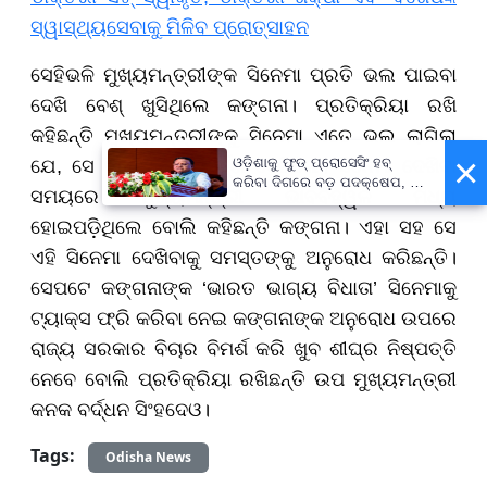
ସ୍ୱାସ୍ଥ୍ୟସେବାକୁ ମିଳିବ ପ୍ରୋତ୍ସାହନ
ସେହିଭଳି ମୁଖ୍ୟମନ୍ତ୍ରୀଙ୍କ ସିନେମା ପ୍ରତି ଭଲ ପାଇବା
ଦେଖି ବେଶ୍ ଖୁସିଥିଲେ କଙ୍ଗନା। ପ୍ରତିକ୍ରିୟା ରଖି
କହିଛନ୍ତି ମୁଖ୍ୟମନ୍ତ୍ରୀଙ୍କୁ ସିନେମା ଏତେ ଭଲ ଲାଗିଲା
×
ଓଡ଼ିଶାକୁ ଫୁଡ୍ ପ୍ରୋସେସିଂ ହବ୍
ଯେ, ସେ ସିନେମାକୁ ସଂପୂର୍ଣ୍ଣ ଦେଖିଲେ। ସିନେମା ଦେଖିବା
କରିବା ଦିଗରେ ବଡ଼ ପଦକ୍ଷେପ, ୪୨
ସମୟରେ ମୁଖ୍ୟମନ୍ତ୍ରୀ ଭାବବିହ୍ୱଳ ମଧ୍ୟ
ହଜାରରୁ ଅଧିକ ନିଯୁକ୍ତି ସୁଯୋଗ
ହୋଇପଡ଼ିଥିଲେ ବୋଲି କହିଛନ୍ତି କଙ୍ଗନା। ଏହା ସହ ସେ
ଏହି ସିନେମା ଦେଖିବାକୁ ସମସ୍ତଙ୍କୁ ଅନୁରୋଧ କରିଛନ୍ତି।
ସେପଟେ କଙ୍ଗନାଙ୍କ ‘ଭାରତ ଭାଗ୍ୟ ବିଧାତା’ ସିନେମାକୁ
ଟ୍ୟାକ୍ସ ଫ୍ରି କରିବା ନେଇ କଙ୍ଗନାଙ୍କ ଅନୁରୋଧ ଉପରେ
ରାଜ୍ୟ ସରକାର ବିଚାର ବିମର୍ଶ କରି ଖୁବ ଶୀଘ୍ର ନିଷ୍ପତ୍ତି
ନେବେ ବୋଲି ପ୍ରତିକ୍ରିୟା ରଖିଛନ୍ତି ଉପ ମୁଖ୍ୟମନ୍ତ୍ରୀ
କନକ ବର୍ଦ୍ଧନ ସିଂହଦେଓ।
Tags:
Odisha News