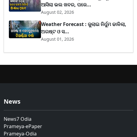
ଆସିଲା ଭଲ ଖବର, ପଜେ...
August 02, 2026
Weather Forecast : ଜୁଲାଇ ନିର୍ଧୁମ ଢାଳିଲା,
ଅଗଷ୍ଟ ଓ ସ...
August 01, 2026
News
News7 Odia
Prameya-ePaper
Prameya-Odia