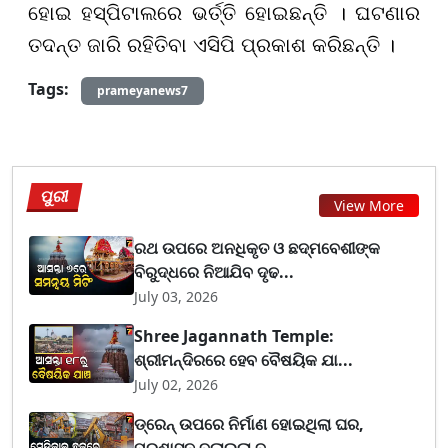
ହୋଇ ହସ୍ପିଟାଲରେ ଭର୍ତ୍ତି ହୋଇଛନ୍ତି । ଘଟଣାର
ତଦନ୍ତ ଜାରି ରହିତିବା ଏସିପି ପ୍ରକାଶ କରିଛନ୍ତି ।
Tags:
prameyanews7
ପୁରୀ
View More
ରଥ ଉପରେ ଅନଧିକୃତ ଓ ଛଦ୍ମବେଶୀଙ୍କ
ବିରୁଦ୍ଧରେ ନିଆଯିବ ଦୃଢ...
July 03, 2026
Shree Jagannath Temple:
ଶ୍ରୀମନ୍ଦିରରେ ହେବ ବୈଷୟିକ ଯା...
July 02, 2026
ଡ୍ରେନ୍ ଉପରେ ନିର୍ମାଣ ହୋଇଥିଲା ଘର,
ପ୍ରଶାସନ ବୁଲାଇଲା ବ...