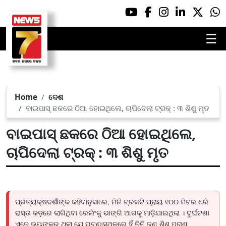
☰
Home
ଦେଶ
ବାଇପାସ୍ ଛକରେ ଠିଆ ହୋଇଥିଲେ, ଚାପିଦେଲା ଟ୍ରକ୍ : ୩ ଶିଶୁ ମୃତ
ବାଇପାସ୍ ଛକରେ ଠିଆ ହୋଇଥିଲେ,
ଚାପିଦେଲା ଟ୍ରକ୍ : ୩ ଶିଶୁ ମୃତ
ପ୍ରତ୍ୟକ୍ଷଦର୍ଶୀଙ୍କ କହିବାନୁସାରେ, ମିନି ଟ୍ରକଟି ପ୍ରାୟ ୧୦୦ ମିଟର ଧରି
ରାସ୍ତା କଡ଼ରେ ଲାଗିଥିବା ରେଲିଂକୁ ଭାଙ୍ଗି ଆଗକୁ ମାଡ଼ିଯାଇଥିଲା । ଦୁର୍ଘଟଣା
ଏତେ ଭୟଙ୍କର ଥିଲା ଯେ ଘଟଣାସ୍ଥଳରେ ହିଁ ତିନି ଜଣ ଶିଶୁ ପ୍ରାଣ