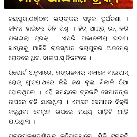
ଜୟପୁର,
୦
୭
|
୦୭
:
ଭୟଙ୍କର ସଡୃକ ଦୁର୍ଘଚଣା ।
ଜୀବନ ହାରିଲେ ତିନି ଶିଶୁ । ହିଟ୍ ଆଣ୍ଡ୍ ରନ୍ କରି
ପଳାଇଲା ଟ୍ରକ୍ । ଏପରି ଅଭାବନୀୟ ଘଟଣା
ସାମ୍ନାକୁ ଆସିଛି ରାଜସ୍ଥାନ ଜୟପୁରର ଅଜମେର୍
ରୋଡରେ ଥିବା ବାଇପାସ୍ ନିକଟରେ ।
ରିପୋର୍ଟ ଅନୁସାରେ, ମଙ୍ଗଳବାର ସକାଳେ ବାଇପାସ୍
ରୋଡ୍ ଫୁଟପାଥରେ କିଛି ଜଣ ବୁଲା ବିକାଳି ଠିଆ
ହୋଇଥିଲେ । ଏହି ସମୟରେ ଟ୍ରକଟି ସେମାନଙ୍କ
ଉପରେ ଚଢି ଯାଇଥିଲା । ଏହାସହ ସେମାନେ ବିକ୍ରି
କରୁଥିବା ବେଲୁନ ଉପରେ ମଧ୍ୟ ଗାଡ଼ିଟି ମାଡ଼ି
ଯାଇଥିଲା ।
ପ୍ରତ୍ୟକ୍ଷଦର୍ଶୀଙ୍କ କହିବାନୁସାରେ, ମିନି ଟ୍ରକଟି