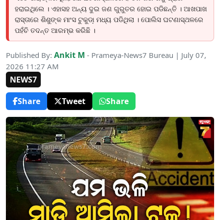
ହରାଇଥିଲେ । ଏହାସହ ଅନ୍ୟ ଦୁଇ ଜଣ ଗୁରୁତର ହୋଇ ପଡିଛନ୍ତି । ଆଖପାଖ
ରାସ୍ତାରେ ଶିଶୁଙ୍କ ମାଂସ ଟୁକୁଡା଼ ମଧ୍ୟ ପଡିଥିଲା । ପୋଲିସ ଘଟଣାସ୍ଥଳରେ
ପହଁଚି ତଦନ୍ତ ଆରମ୍ଭ କରିଛି ।
Ankit M
Published By:
- Prameya-News7 Bureau | July 07,
2026 11:27 AM
NEWS7
Share
Tweet
Share