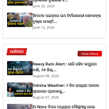
June 20, 2026
ହିମାଚଳ ପଇଡ଼ରେ ରଥ ନିର୍ମାଣକାରୀ ସେବକଙ୍କ
ତୃଷ୍ଣା ମେଣ୍ଟି...
June 12, 2026
ପାଣିପାଗ
View More
Heavy Rain Alert : ଲାଗି ରହିବ ଲଘୁଚାପ
ବର୍ଷା, ୧୭ ଜିଲ୍...
August 08, 2026
Odisha Weather: ୨ ଦିନ ରାଜ୍ୟର ଅନେକ
ସ୍ଥାନରେ ପ୍ରବଳରୁ...
August 07, 2026
El-Nino ବିପଦ ମଧ୍ୟରେ ମୌସୁମୀକୁ ନେଇ