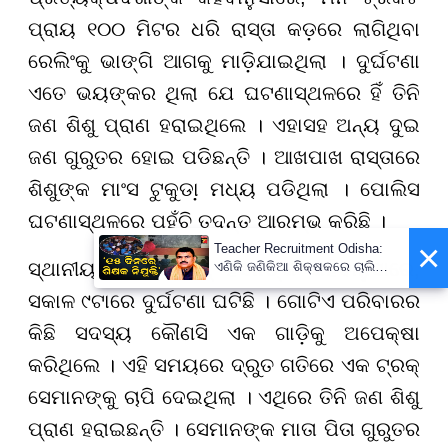
ପ୍ରାୟ ୧୦୦ ମିଟର ଧରି ରାସ୍ତା କଡ଼ରେ ଲାଗିଥିବା
ରେଲିଂକୁ ଭାଙ୍ଗି ଆଗକୁ ମାଡ଼ିଯାଇଥିଲା । ଦୁର୍ଘଟଣା
ଏତେ ଭୟଙ୍କର ଥିଲା ଯେ ଘଟଣାସ୍ଥଳରେ ହିଁ ତିନି
ଜଣ ଶିଶୁ ପ୍ରାଣ ହରାଇଥିଲେ । ଏହାସହ ଅନ୍ୟ ଦୁଇ
ଜଣ ଗୁରୁତର ହୋଇ ପଡିଛନ୍ତି । ଆଖପାଖ ରାସ୍ତାରେ
ଶିଶୁଙ୍କ ମାଂସ ଟୁକୁଡା଼ ମଧ୍ୟ ପଡିଥିଲା । ପୋଲିସ
ଘଟଣାସ୍ଥଳରେ ପହଁଚି ତଦନ୍ତ ଆରମ୍ଭ କରିଛି ।
×
Teacher Recruitment Odisha:
ସ୍ଥାନୀୟ ଏସିପି ଅମୀନ୍ ହସନଙ୍କ କହିବାନୁସାରେ,
ଏଣିକି ଜଣିକିଆ ଶିକ୍ଷକରେ ଚାଲିବନି
ସ୍କୁଲ, ନିଯୁକ୍ତ ହେବେ ନୂଆ
ସକାଳ ୯ଟାରେ ଦୁର୍ଘଟଣା ଘଟିଛି । ଗୋଟିଏ ପରିବାରର
ଶିକ୍ଷକ ; ୧୫ ଦିନରେ ପ୍ରକ୍ରିୟା
ସାରିବାକୁ ନିର୍ଦ୍ଦେଶ
କିଛି ସଦସ୍ୟ କୌଣସି ଏକ ଗାଡ଼ିକୁ ଅପେକ୍ଷା
କରିଥିଲେ । ଏହି ସମୟରେ ଦ୍ରୁତ ଗତିରେ ଏକ ଟ୍ରକ୍
ସେମାନଙ୍କୁ ଚାପି ଦେଇଥିଲା । ଏଥିରେ ତିନି ଜଣ ଶିଶୁ
ପ୍ରାଣ ହରାଇଛନ୍ତି । ସେମାନଙ୍କ ମାତା ପିତା ଗୁରୁତର