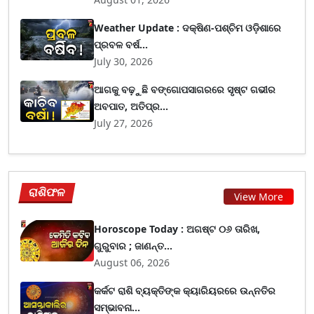
Weather Update : ଦକ୍ଷିଣ-ପଶ୍ଚିମ ଓଡ଼ିଶାରେ
ପ୍ରବଳ ବର୍ଷ...
July 30, 2026
ଆଗକୁ ବଢ଼ୁଛି ବଙ୍ଗୋପସାଗରରେ ସୃଷ୍ଟ ଗଭୀର
ଅବପାତ, ଅତିପ୍ର...
July 27, 2026
ରାଶିଫଳ
View More
Horoscope Today : ଅଗଷ୍ଟ ୦୬ ତାରିଖ,
ଗୁରୁବାର ; ଜାଣନ୍ତ...
August 06, 2026
କର୍କଟ ରାଶି ବ୍ୟକ୍ତିଙ୍କ କ୍ୟାରିୟରରେ ଉନ୍ନତିର
ସମ୍ଭାବନା...