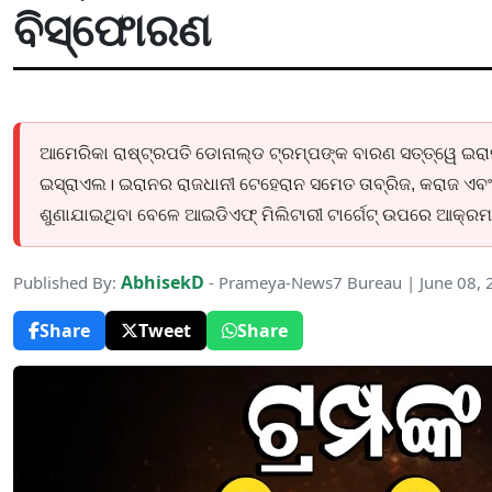
ବିସ୍ଫୋରଣ
ଆମେରିକା ରାଷ୍ଟ୍ରପତି ଡୋନାଲ୍ଡ ଟ୍ରମ୍ପଙ୍କ ବାରଣ ସତ୍ତ୍ୱେ ଇ
ଇସ୍ରାଏଲ। ଇରାନର ରାଜଧାନୀ ଟେହେରାନ ସମେତ ତାବ୍ରିଜ, କରାଜ ଏବ
ଶୁଣାଯାଇଥିବା ବେଳେ ଆଇଡିଏଫ୍ ମିଲିଟାରୀ ଟାର୍ଗେଟ୍ ଉପରେ ଆକ୍ରମଣ
AbhisekD
Published By:
- Prameya-News7 Bureau | June 08,
Share
Tweet
Share