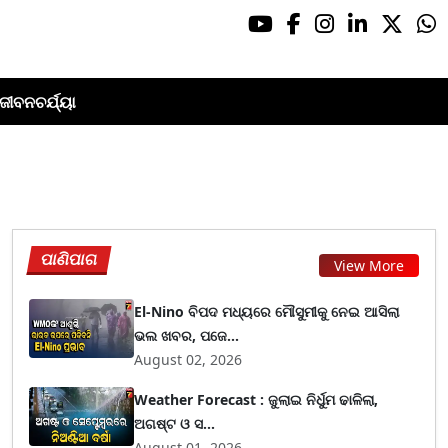
ଜୀବନଚର୍ଯ୍ୟା
ପାଣିପାଗ
View More
El-Nino ବିପଦ ମଧ୍ୟରେ ମୌସୁମୀକୁ ନେଇ ଆସିଲା
ଭଲ ଖବର, ପଜେ...
August 02, 2026
Weather Forecast : ଜୁଲାଇ ନିର୍ଧୁମ ଢାଳିଲା,
ଅଗଷ୍ଟ ଓ ସ...
August 01, 2026