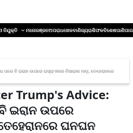
ଓ ନିଯୁକ୍ତି
ମନୋରଞ୍ଜନ
ଅପରାଧ
ଖେଳ
ବାଣିଜ୍ୟ
ରାଶିଫଳ
ବିଶେଷ
ପାଣିପାଗ
ନୁରୋଧ ପରେ ବି ଇରାନ ଉପରେ ଇସ୍ରାଏଲର ମିସାଇଲ ମାଡ଼, ତେହେରାନରେ
ter Trump's Advice:
ବି ଇରାନ ଉପରେ
 ତେହେରାନରେ ଘନଘନ