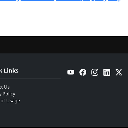
k Links
YouTube
Facebook
Instagram
Linkedin
Twitt
ct Us
y Policy
 of Usage