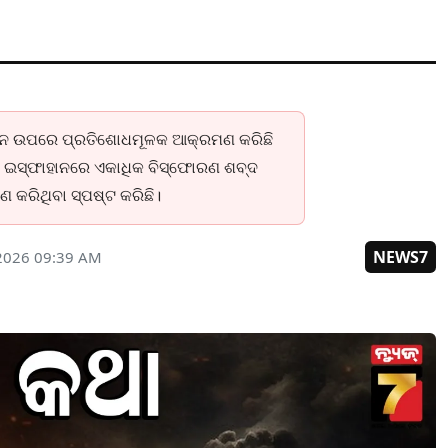
ରାନ ଉପରେ ପ୍ରତିଶୋଧମୂଳକ ଆକ୍ରମଣ କରିଛି
ଂ ଇସ୍ଫାହାନରେ ଏକାଧିକ ବିସ୍ଫୋରଣ ଶବ୍ଦ
 କରିଥିବା ସ୍ପଷ୍ଟ କରିଛି।
NEWS7
 2026 09:39 AM