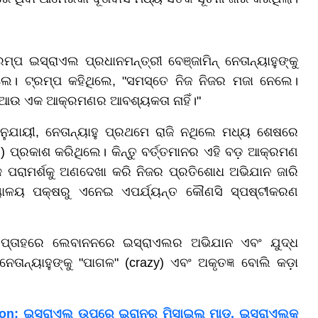
୍ପ ଇସ୍ରାଏଲ ପ୍ରଧାନମନ୍ତ୍ରୀ ବେଞ୍ଜାମିନ୍ ନେତାନ୍ୟାହୁଙ୍କୁ
େ। ଟ୍ରମ୍ପ କହିଥିଲେ, "ସମସ୍ତେ ନିଜ ନିଜର ମଜା ନେଲେ।
ଆଉ ଏକ ଆକ୍ରମଣର ଆବଶ୍ୟକତା ନାହିଁ।"
ଟ ଅନୁଯାୟୀ, ନେତାନ୍ୟାହୁ ପ୍ରଥମେ ରାଜି ନଥିଲେ ମଧ୍ୟ ଶେଷରେ
ପ୍ରକାଶ କରିଥିଲେ। କିନ୍ତୁ ବର୍ତ୍ତମାନର ଏହି ବଡ଼ ଆକ୍ରମଣ
୍କ ପରାମର୍ଶକୁ ଅଣଦେଖା କରି ନିଜର ପ୍ରତିଶୋଧ ଅଭିଯାନ ଜାରି
ଯ୍ୟାଳୟ ପକ୍ଷରୁ ଏନେଇ ଏପର୍ଯ୍ୟନ୍ତ କୌଣସି ସ୍ପଷ୍ଟୀକରଣ
ପ୍ତାହରେ ଲେବାନନରେ ଇସ୍ରାଏଲର ଅଭିଯାନ ଏବଂ ଯୁଦ୍ଧ
ତାନ୍ୟାହୁଙ୍କୁ "ପାଗଳ" (crazy) ଏବଂ ଅକୃତଜ୍ଞ ବୋଲି କଡ଼ା
tion: ଇସ୍ରାଏଲ ଉପରେ ଇରାନର ମିସାଇଲ୍ ମାଡ଼, ଇସ୍ରାଏଲକୁ