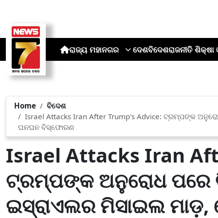
ରାଜ୍ୟ
ମହାନଗର
ଦେଶ
ବିଦେଶ
ରାଜନୀତି
ଶିକ୍ଷା 
Home
ବିଦେଶ
Israel Attacks Iran After Trump's Advice: ଟ୍ରମ୍ପଙ୍କ ଅ
ଘନଘନ ବିସ୍ଫୋରଣ
Israel Attacks Iran Af
ଟ୍ରମ୍ପଙ୍କ ଅନୁରୋଧ ପରେ 
ଇସ୍ରାଏଲର ମିସାଇଲ ମାଡ଼,