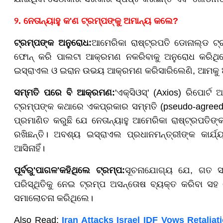
୨. ନେତାନ୍ୟାହୁ କ
'
ଣ ଟ୍ରମ୍ପଙ୍କୁ ଅମାନ୍ୟ କଲେ
?
ଟ୍ରମ୍ପଙ୍କ ଅନୁରୋଧ:
ଆମେରିକା ରାଷ୍ଟ୍ରପତି ଡୋନାଲ୍ଡ ଟ୍ରମ
ଫୋନ୍ କରି ପାଲଟା ଆକ୍ରମଣ ନକରିବାକୁ ଅନୁରୋଧ କରିଥିଲ
ଇସ୍ରାଏଲ ଓ ଇରାନ ଉଭୟ ଆକ୍ରମଣ କରିସାରିଲେଣି, ଆମକୁ 
ସମ୍ମତି ପରେ ବି ଆକ୍ରମଣ:
'ଏକ୍ସିଓସ୍' (Axios) ରିପୋର୍
ଟ୍ରମ୍ପଙ୍କ କଥାରେ ଏକପ୍ରକାର ସମ୍ମତି (pseudo-agreed) 
ପ୍ରମାଣିତ କରୁଛି ଯେ ନେତାନ୍ୟାହୁ ଆମେରିକା ରାଷ୍ଟ୍ରପତିଙ
ରଖିଛନ୍ତି। ଅବଶ୍ୟ ଇସ୍ରାଏଲ ପ୍ରଧାନମନ୍ତ୍ରୀଙ୍କ କାର୍
ଆସିନାହିଁ।
ପୂର୍ବରୁ
'
ପାଗଳ
'
କହିଥିଲେ ଟ୍ରମ୍ପ:
ସୂଚନାଯୋଗ୍ୟ ଯେ, ଗତ ସ
ପରିସ୍ଥିତିକୁ ନେଇ ଟ୍ରମ୍ପ ଅସନ୍ତୋଷ ବ୍ୟକ୍ତ କରିବା ସହ ନେ
ସମାଲୋଚନା କରିଥିଲେ।
Also Read:
Iran Attacks Israel IDF Vows Retalia