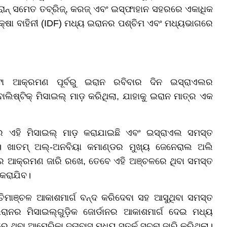
ନ୍ ସମେତ ତବ୍ରିଜ୍, କରଜ୍ ଏବଂ ଇସ୍ଫାହାନ ସହରରେ ଏକାଧିକ
୍ଷା ବାହିନୀ (IDF) ମଧ୍ୟ ଇରାନର ପଶ୍ଚିମ ଏବଂ ମଧ୍ୟଭାଗରେ
ା ଆକ୍ରମଣ ପୂର୍ବରୁ ଇରାନ ରବିବାର ଦିନ ଇସ୍ରାଏଲର
ଲିଷ୍ଟିକ୍ ମିସାଇଲ୍ ମାଡ଼ କରିଥିଲା, ଯାହାକୁ ଇରାନ ମାତ୍ର ଏକ
 ଏହି ମିସାଇଲ୍ ମାଡ଼ କରାଯାଇଛି ଏବଂ ଇସ୍ରାଏଲ ସମସ୍ତ
ା। ଖାତମ୍ ଅଲ୍-ଅନବିୟା କମାଣ୍ଡର ମୁଖ୍ୟ ଜେନେରାଲ ଅଲି
ର ଆକ୍ରମଣ ଜାରି ରଖେ, ତେବେ ଏହି ଅଞ୍ଚଳରେ ଥିବା ସମସ୍ତ
 କରାଯିବ।
ମାଞ୍ଚଳ ଆକାଶମାର୍ଗ ବନ୍ଦ କରିଦେବା ସହ ଆସୁଥିବା ସମସ୍ତ
ରାନର ମିସାଇଲ୍ଗୁଡ଼ିକ ଜୋର୍ଡାନର ଆକାଶମାର୍ଗ ଦେଇ ମଧ୍ୟ
 ଥିବା ଆମେରିକା ଦୂତାବାସ ମଧ୍ୟ ସତର୍କ ସୂଚନା ଜାରି କରିଥିଲା।