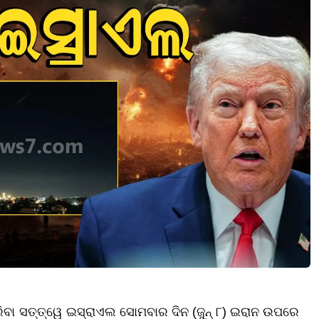
ରିବା ସତ୍ତ୍ୱେ ଇସ୍ରାଏଲ ସୋମବାର ଦିନ (ଜୁନ୍ ୮) ଇରାନ ଉପରେ