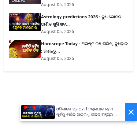
August 05, 2026
Astrology predictions 2026 : ବୁଧ ଗୋଚର
ଆଣିବ ଖୁସି ଖବ...
August 05, 2026
Horoscope Today : ଅଗଷ୍ଟ ୦୫ ତାରିଖ, ବୁଧବାର
; ଜାଣନ୍ତୁ...
August 05, 2026
×
ଓଡ଼ିଶାରେ ପ୍ରଥମ ! ବଜ୍ରପାତ ହେବା
ପୂର୍ବରୁ ବାଜିବ ସାଇରନ୍, ଜୀବନ ବଞ୍ଚାଇବା
ପାଇଁ ରାଜ୍ୟ ସରକାଙ୍କ ବଡ଼ ପଦକ୍ଷେପ