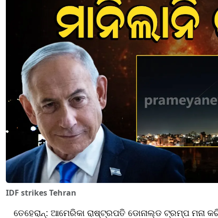
IDF strikes Tehran
ତେହେରାନ୍: ଆମେରିକା ରାଷ୍ଟ୍ରପତି ଡୋନାଲ୍ଡ ଟ୍ରମ୍ପ ମନା କ