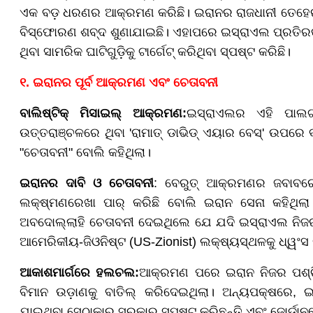
ଏକ ବଡ଼ ଧରଣର ଆକ୍ରମଣ କରିଛି। ଇରାନର ରାଜଧାନୀ ତେହେରା
ବିସ୍ଫୋରଣ ଶବ୍ଦ ଶୁଣାଯାଇଛି। ଏହାପରେ ଇସ୍ରାଏଲ ପ୍ରତିରକ
ଥିବା ସାମରିକ ଘାଟିଗୁଡ଼ିକୁ ଟାର୍ଗେଟ୍ କରିଥିବା ସ୍ପଷ୍ଟ କରିଛି।
୧. ଇରାନର ପୂର୍ବ ଆକ୍ରମଣ ଏବଂ ଚେତାବନୀ
ବାଲିଷ୍ଟିକ୍ ମିସାଇଲ୍ ଆକ୍ରମଣ:
ଇସ୍ରାଏଲର ଏହି ପାଲଟ
ଉତ୍ତରାଞ୍ଚଳରେ ଥିବା 'ରାମାତ୍ ଡାଭିଡ୍ ଏୟାର ବେସ୍' ଉପରେ ବା
"ଚେତାବନୀ" ବୋଲି କହିଥିଲା।
ଇରାନର ଦାବି ଓ ଚେତାବନୀ
: ବେରୁତ୍ ଆକ୍ରମଣର ଜବାବରେ
ଲକ୍ଷ୍ମଣରେଖା ପାର୍ କରିଛି ବୋଲି ଇରାନ ସେନା କହିଥିଲ
ଅବଦୋଲ୍ଲାହି ଚେତାବନୀ ଦେଇଥିଲେ ଯେ ଯଦି ଇସ୍ରାଏଲ ନିଜ
ଆମେରିକୀୟ-ଜିଓନିଷ୍ଟ (US-Zionist) ଲକ୍ଷ୍ୟସ୍ଥଳକୁ ଧ୍ୱଂସ
ଆକାଶମାର୍ଗରେ ହଲଚଲ:
ଆକ୍ରମଣ ପରେ ଇରାନ ନିଜର ପଶ୍ଚି
ବିମାନ ଉଡ଼ାଣକୁ ବାତିଲ୍ କରିଦେଇଥିଲା। ଅନ୍ୟପକ୍ଷରେ, ଇ
ଯାଇଥିବା ସେଠାକାର ସରକାର ସ୍ପଷ୍ଟ କରିଛନ୍ତି ଏବଂ ଜୋର୍ଡାନରେ