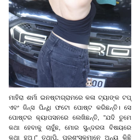
ମାହିରା ଶର୍ମା ଇନଷ୍ଟାଗ୍ରାମରେ କଳା ଟ୍ୟାଙ୍କ ଟପ୍
ଏବଂ ଜିନ୍ସ ପିନ୍ଧି ଫଟୋ ପୋଷ୍ଟ କରିଛନ୍ତି। ସେ
ପୋଷ୍ଟର କ୍ୟାପସନରେ ଲେଖିଛନ୍ତି, "ଯଦି ତୁମେ
କଥା ହେବାକୁ ଚାହୁଁଛ, ମୋର ସୁନ୍ଦରତା ବିଷୟରେ
କଥା ହୁଅ।" ତଥାପି, ପ୍ରଶଂସକମାନେ ଅନ୍ୟ କିଛି