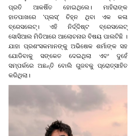
ପ୍ରତି ଆକର୍ଷିତ ହୋଇଥିଲେ। ମାହିରାଙ୍କ
ହାତପାଖରେ 'ପ୍ଲସ୍' ଚିହ୍ନ ଥିବା ଏକ କଳା
ବ୍ରେସଲେଟ୍। ଏହି ନିର୍ଦ୍ଦିଷ୍ଟ ବ୍ରେସଲେଟ୍
ସୋସିଆଲ ମିଡିଆରେ ଆଲୋଚନାର ବିଷୟ ପାଲଟିଛି ।
ଯାହା ପ୍ରଶଂସକମାନଙ୍କୁ ଅଭିଷେକ ଶର୍ମାଙ୍କ ସହ
ଯୋଡିବାକୁ ସଙ୍କେତ ଦେଇଥିଲା ଏବଂ ଦୁହେଁ
ସମ୍ପର୍କରେ ଅଛନ୍ତି ବୋଲି ଗୁଜବକୁ ପ୍ରୋତ୍ସାହିତ
କରିଥିଲା।