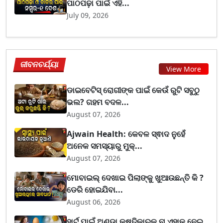
ପାଠପଢ଼ା ପାଇଁ ଏହି...
July 09, 2026
ଜୀବନଚର୍ଯ୍ୟା
View More
ଡାଇବେଟିସ୍ ରୋଗୀଙ୍କ ପାଇଁ କେଉଁ ରୁଟି ସବୁଠୁ
ଭଲ? ଗହମ ବଦଳ...
August 07, 2026
Ajwain Health: କେବଳ ସ୍ଵାଦ ନୁହେଁ
ଅନେକ ସମସ୍ୟାରୁ ମୁକ୍...
August 07, 2026
ମୋବାଇଲ୍ ଦେଖାଇ ପିଲାଙ୍କୁ ଖୁଆଉଛନ୍ତି କି ?
ଡେରି ହୋଇଯିବା...
August 06, 2026
ହାର୍ଟ ପାଇଁ ଅଣ୍ଡା କ୍ଷତିକାରକ ନା ଏହାକୁ ନେଇ