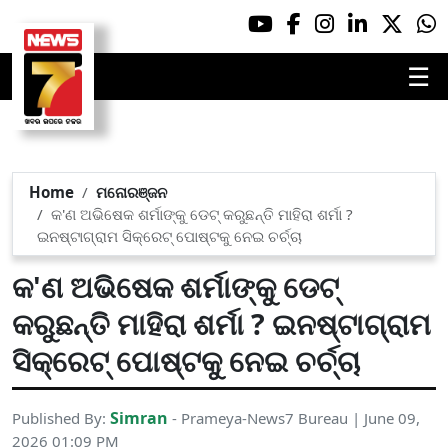
☰
Home
ମନୋରଞ୍ଜନ
କ'ଣ ଅଭିଷେକ ଶର୍ମାଙ୍କୁ ଡେଟ୍ କରୁଛନ୍ତି ମାହିରା ଶର୍ମା ?
ଇନଷ୍ଟାଗ୍ରାମ ସିକ୍ରେଟ୍ ପୋଷ୍ଟକୁ ନେଇ ଚର୍ଚ୍ଚା
କ'ଣ ଅଭିଷେକ ଶର୍ମାଙ୍କୁ ଡେଟ୍
କରୁଛନ୍ତି ମାହିରା ଶର୍ମା ? ଇନଷ୍ଟାଗ୍ରାମ
ସିକ୍ରେଟ୍ ପୋଷ୍ଟକୁ ନେଇ ଚର୍ଚ୍ଚା
Simran
Published By:
- Prameya-News7 Bureau | June 09,
2026 01:09 PM