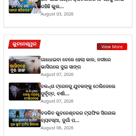
ରହିଛି ଭୁଲ...
August 03, 2026
ଭୁବନେଶ୍ୱର
View More
ଗାଧୋଇବା ବେଳେ ହେଲା କାଳ, ନଦୀରେ
ଭାସିଗଲେ ଦୁଇ ସାଙ୍ଗ
August 07, 2026
ଚଳନ୍ତା ଟ୍ରେନରୁ ଯୁବକଙ୍କୁ ଠେଲିଦେଲେ
ଦୁର୍ବୃତ୍ତ, ବର୍ଷା...
August 07, 2026
ବଦଳିବ ଭୁବନେଶ୍ବରର ଟ୍ରାଫିକ ସିଗନାଲ
ବ୍ୟବସ୍ଥା, ଦୁର୍ଗା ପ...
August 06, 2026