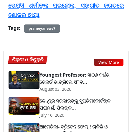
ପେପ୍ସି ଶର୍ମାଙ୍କ ପରଲୋକ, ସଙ୍ଗୀତ ଜଗତରେ
ଶୋକର ଛାୟା
Tags:
prameyanews7
ଶିକ୍ଷା ଓ ନିଯୁକ୍ତି
View More
Youngest Professor: ୩୦୬ ବର୍ଷର
ରେକର୍ଡ ଭାଙ୍ଗିଲେ ୧୮ ବ...
August 03, 2026
କେନ୍ଦ୍ର ସରକାରଙ୍କୁ ସୁପ୍ରିମକୋର୍ଟଙ୍କ
ପରାମର୍ଶ, ପିଲାଙ୍କ...
July 16, 2026
ଆମେରିକା- ବ୍ରିଟେନ ଫେଲ୍ ! ଚାକିରି ଓ