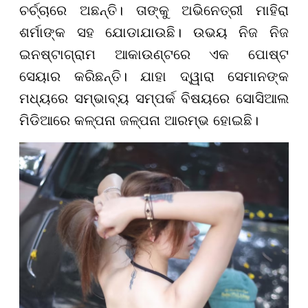
ଚର୍ଚ୍ଚାରେ ଅଛନ୍ତି। ତାଙ୍କୁ ଅଭିନେତ୍ରୀ ମାହିରା
ଶର୍ମାଙ୍କ ସହ ଯୋଡାଯାଉଛି। ଉଭୟ ନିଜ ନିଜ
ଇନଷ୍ଟାଗ୍ରାମ ଆକାଉଣ୍ଟରେ ଏକ ପୋଷ୍ଟ
ସେୟାର କରିଛନ୍ତି। ଯାହା ଦ୍ୱାରା ସେମାନଙ୍କ
ମଧ୍ୟରେ ସମ୍ଭାବ୍ୟ ସମ୍ପର୍କ ବିଷୟରେ ସୋସିଆଲ
ମିଡିଆରେ କଳ୍ପନା ଜଳ୍ପନା ଆରମ୍ଭ ହୋଇଛି।