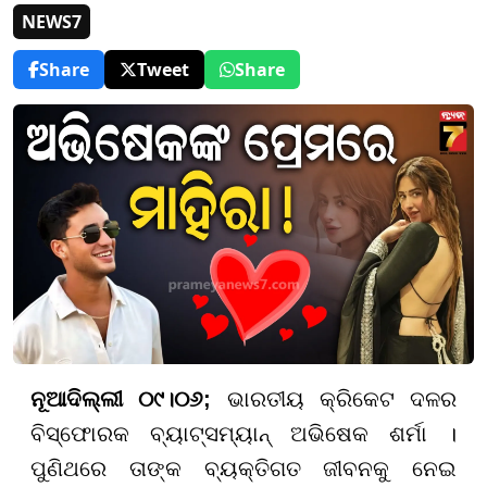
NEWS7
Share
Tweet
Share
ନୂଆଦିଲ୍ଲୀ ୦୯।୦୬;
ଭାରତୀୟ କ୍ରିକେଟ ଦଳର
ବିସ୍ଫୋରକ ବ୍ୟାଟ୍ସମ୍ୟାନ୍ ଅଭିଷେକ ଶର୍ମା ।
ପୁଣିଥରେ ତାଙ୍କ ବ୍ୟକ୍ତିଗତ ଜୀବନକୁ ନେଇ