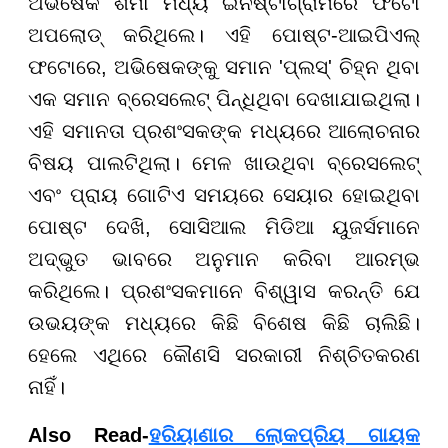
ଅଭିଷେକ ଶର୍ମା ମଧ୍ୟ ଇନଷ୍ଟାଗ୍ରାମରେ ଫଟୋ
ଅପଲୋଡ୍ କରିଥିଲେ। ଏହି ପୋଷ୍ଟ-ଆଇପିଏଲ୍
ଫଟୋରେ, ଅଭିଷେକଙ୍କୁ ସମାନ 'ପ୍ଲସ୍' ଚିହ୍ନ ଥିବା
ଏକ ସମାନ ବ୍ରେସଲେଟ୍ ପିନ୍ଧିଥିବା ଦେଖାଯାଇଥିଲା।
ଏହି ସମାନତା ପ୍ରଶଂସକଙ୍କ ମଧ୍ୟରେ ଆଲୋଚନାର
ବିଷୟ ପାଲଟିଥିଲା। ମେଳ ଖାଉଥିବା ବ୍ରେସଲେଟ୍
ଏବଂ ପ୍ରାୟ ଗୋଟିଏ ସମୟରେ ସେୟାର ହୋଇଥିବା
ପୋଷ୍ଟ ଦେଖି, ସୋସିଆଲ ମିଡିଆ ୟୁଜର୍ସମାନେ
ଅଦ୍ଭୁତ ଭାବରେ ଅନୁମାନ କରିବା ଆରମ୍ଭ
କରିଥିଲେ। ପ୍ରଶଂସକମାନେ ବିଶ୍ୱାସ କରନ୍ତି ଯେ
ଉଭୟଙ୍କ ମଧ୍ୟରେ କିଛି ବିଶେଷ କିଛି ଚାଲିଛି।
ହେଲେ ଏଥିରେ କୌଣସି ସରକାରୀ ନିଶ୍ଚିତକରଣ
ନାହିଁ।
Also Read-
ହରିୟାଣାର ଲୋକପ୍ରିୟ ଗାୟକ