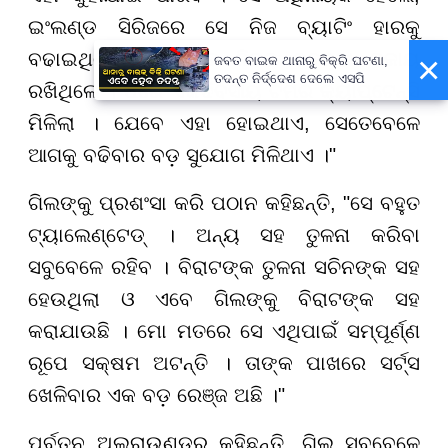
ଇଂଲଣ୍ଡ ସିରିଜରେ ସେ ନିଜ ବ୍ୟାଟିଂ ହାରକୁ
×
ବଢାଇଥିଲେ ଓ ଟିମରେ ନିଜର ଦବଦବା ବଜାୟ
ଜବତ ବାଇକ ଥାନାରୁ ବିକ୍ରି ଘଟଣା,
ତଦନ୍ତ ନିର୍ଦ୍ଦେଶ ଦେଲେ ଏସପି
ରଖିଥିଲେ । ପରେ ଏକଦିବସୀୟ ଟିମର କ୍ୟାପ୍ଟେନ୍ସି
ମିଳିଲା । ଯେବେ ଏହା ହୋଇଥାଏ, ସେତେବେଳେ
ଆଗକୁ ବଢିବାର ବଡ଼ ସୁଯୋଗ ମିଳିଥାଏ ।"
ଗିଲଙ୍କୁ ପ୍ରଶଂସା କରି ପଠାନ କହିଛନ୍ତି, "ସେ ବହୁତ
ଟ୍ୟାଲେଣ୍ଟେଡ୍ । ଅନ୍ୟ ସହ ତୁଳନା କରିବା
ସବୁବେଳେ ରହିବ । ବିରାଟଙ୍କ ତୁଳନା ସଚିନଙ୍କ ସହ
ହେଉଥିଲା ଓ ଏବେ ଗିଲଙ୍କୁ ବିରାଟଙ୍କ ସହ
କରାଯାଉଛି । ମୋ ମତରେ ସେ ଏଥିପାଇଁ ସମ୍ପୂର୍ଣ୍ଣ
ରୂପେ ସକ୍ଷମ ଅଟନ୍ତି । ତାଙ୍କ ପାଖରେ ସର୍ଟ୍ସ
ଖେଳିବାର ଏକ ବଡ଼ ରେଞ୍ଜ ଅଛି ।"
ପୂର୍ବତନ ଅଲ୍ରାଉଣ୍ଡର କହିଛନ୍ତି, ଗିଲ୍ ସବୁବେଳେ