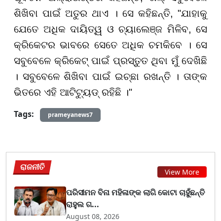
ଶିଖିବା ପାଇଁ ଅତୁର ଥାଏ । ସେ କହିଛନ୍ତି, "ଯାହାକୁ
ଯେତେ ଅଧିକ ଦାୟିତ୍ୱ ଓ ଚ୍ୟାଲେଞ୍ଜ ମିଳିବ, ସେ
କ୍ରିକେଟର ଭାବରେ ସେତେ ଅଧିକ ଚମକିବେ । ସେ
ସବୁବେଳେ କ୍ରିକେଟ୍ ପାଇଁ ପ୍ରସ୍ତୁତ ଥିବା ମୁଁ ଦେଖିଛି
। ସବୁବେଳେ ଶିଖିବା ପାଇଁ ଇଚ୍ଛା ରଖନ୍ତି । ତାଙ୍କ
ଭିତରେ ଏହି ଆଟିଟ୍ୟୁଡ୍ ରହିଛି ।"
Tags:
prameyanews7
ରାଜନୀତି
View More
ପରିସୀମନ ବିନା ମହିଳାଙ୍କ ଲାଗି କୋଟା ଚାହୁଁଛନ୍ତି
ରାହୁଲ ଗ...
August 08, 2026