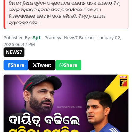
ଟିମ୍ ଇଣ୍ଡିଆର ପୂର୍ବତନ ଅଲ୍‌ରାଉଣ୍ଡର ଇରଫାନ ପଠାନ ଭାରତୀୟ ଟିମ୍
ଟେଷ୍ଟ ଅଧିନାୟକ ଶୁଭମନ ଗିଲଙ୍କ ସମର୍ଥନରେ ଆସିଛନ୍ତି ।
ଜିଓହଟ୍‌ଷ୍ଟାରରେ ଇରଫାନ ପଠାନ କହିଛନ୍ତି, ଗିଲ୍‌ଙ୍କ ପାଖରେ
ଟ୍ୟାଲେଣ୍ଟ ରହିଛି ।
Ajit
Published By:
- Prameya-News7 Bureau | January 02,
2026 06:42 PM
NEWS7
Share
Tweet
Share