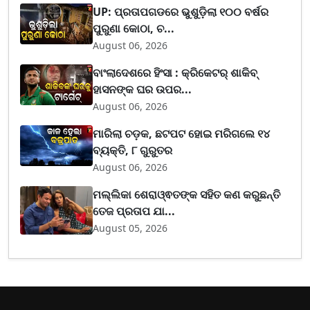
UP: ପ୍ରତାପଗଡରେ ଭୁଶୁଡ଼ିଲା ୧୦୦ ବର୍ଷର
ପୁରୁଣା କୋଠା, ଚ...
August 06, 2026
ବାଂଲାଦେଶରେ ହିଂସା : କ୍ରିକେଟର୍ ଶାକିବ୍
ହାସନଙ୍କ ଘର ଉପର...
August 06, 2026
ମାରିଲା ଚଡ଼କ, ଛଟପଟ ହୋଇ ମରିଗଲେ ୧୪
ବ୍ୟକ୍ତି, ୮ ଗୁରୁତର
August 06, 2026
ମଲ୍ଲିକା ଶେରାଓ୍ଵତଙ୍କ ସହିତ କଣ କରୁଛନ୍ତି
ତେଜ ପ୍ରତାପ ଯା...
August 05, 2026