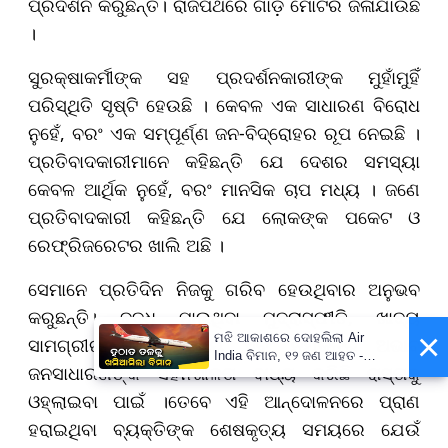
ପ୍ରଦର୍ଶନ କରୁଛନ୍ତି। ରାଜପଥରେ ଗାଡ଼ି ମୋଟର ଜଳାଯାଉଛି
।
ସୁରକ୍ଷାକର୍ମୀଙ୍କ ସହ ପ୍ରଦର୍ଶନକାରୀଙ୍କ ମୁହାଁମୁହିଁ
ପରିସ୍ଥିତି ସୃଷ୍ଟି ହେଉଛି । କେବଳ ଏକ ସାଧାରଣ ବିରୋଧ
ନୁହେଁ, ବରଂ ଏକ ସମ୍ପୂର୍ଣ୍ଣ ଜନ-ବିଦ୍ରୋହର ରୂପ ନେଇଛି ।
ପ୍ରତିବାଦକାରୀମାନେ କହିଛନ୍ତି ଯେ ଦେଶର ସମସ୍ୟା
କେବଳ ଆର୍ଥିକ ନୁହେଁ, ବରଂ ମାନସିକ ଚାପ ମଧ୍ୟ । ଜଣେ
ପ୍ରତିବାଦକାରୀ କହିଛନ୍ତି ଯେ ଲୋକଙ୍କ ପକେଟ ଓ
ରେଫ୍ରିଜରେଟର ଖାଲି ଅଛି ।
ସେମାନେ ପ୍ରତିଦିନ ନିଜକୁ ଗରିବ ହେଉଥିବାର ଅନୁଭବ
କରୁଛନ୍ତି। ବୃଦ୍ଧି ପାଉଥିବା ମୁଦ୍ରାସ୍ଫୀତି, ଖାଦ୍ୟ
×
ମଝି ଆକାଶରେ ଦୋହଲିଲା Air
ସାମଗ୍ରୀର ଉଚ୍ଚ ମୂଲ୍ୟ ଏବଂ ନିଯୁକ୍ତିର ଅଭାବ
India ବିମାନ, ୧୨ ଜଣ ଆହତ -
ଜନସାଧାରଣଙ୍କ ସହନଶୀଳତା ବାଧ୍ୟ କରିଛି ରାସ୍ତାକୁ
PrameyaNews7
ଓହ୍ଲାଇବା ପାଇଁ ।ତେବେ ଏହି ଆନ୍ଦୋଳନରେ ପ୍ରାଣ
ହରାଇଥିବା ବ୍ୟକ୍ତିଙ୍କ ଶେଷକୃତ୍ୟ ସମୟରେ ଯେଉଁ