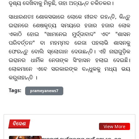
ଦୃଶ୍ୟ ଦେଖିବାକୁ ମିଳୁଛି, ତାହା ଅତ୍ୟନ୍ତ ଚକିତକର।
ସାଧାରଣତଃ ଶୋକସଭାରେ ଲୋକେ ନୀରବ ରହନ୍ତି, କିନ୍ତୁ
ଇରାନରେ ଶେଷକୃତ୍ୟ ସମୟରେ ହଜାର ହଜାର ଲୋକ
ଏକାଠି ହୋଇ "ଖାମନେଇ ମୁର୍ଦ୍ଦାବାଦ" ଏବଂ "ଶାସନ
ପରିବର୍ତ୍ତନ" ବା ମହମ୍ମଦ ରେଜା ପହଲାଭି ଶାସନକୁ
ଫେରନ୍ତୁ ବୋଲି ସ୍ଲୋଗାନ ଦେଉଛନ୍ତି। ଏହି ନାରାଗୁଡ଼ିକ
ଇରାନର ଧାର୍ମିକ ନେତାଙ୍କ ସିଂହାସନ ହଲାଇ ଦେଇଛି।
ଲୋକମାନେ ଏବେ ସରକାରଙ୍କ ବନ୍ଧୁକକୁ ମଧ୍ୟ ଭୟ
କରୁନାହାନ୍ତି ।
Tags:
prameyanews7
ବିଦେଶ
View More