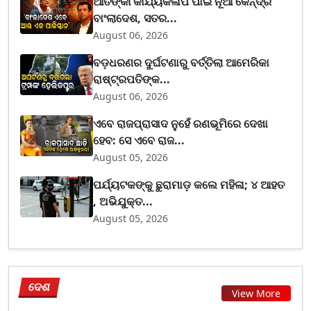
ଆତଙ୍କୀ କାର୍ଯ୍ୟକଳାପ ପାଇଁ ନୂଆ କେନ୍ଦ୍ର
ବାଂଲାଦେଶ, ସତର...
August 06, 2026
ବଡ଼ଧରଣର ଦୁର୍ଘଟଣାରୁ ବର୍ତ୍ତିଲା ଆମେରିକା
ରାଷ୍ଟ୍ରପତିଙ୍କ...
August 06, 2026
ଏବେ ରାଜପ୍ରାସାଦ ନୁହେଁ ରଣଭୂମିରେ ଦେଖା
ହେବ: ସେ ଏବେ ରାଜ...
August 05, 2026
ପର୍ଯ୍ୟଟକଙ୍କୁ ଛୁରାମାଡ଼ କଲେ ମହିଳା; ୪ ଆହତ
, ଅଭିଯୁକ୍ତ...
August 05, 2026
ଦେଶ
View More