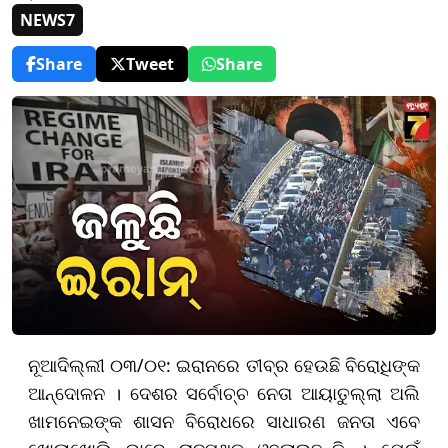
NEWS7
Share
Tweet
Share
ନୂଆଦିଲ୍ଲୀ ୦୩/୦୧: ଇରାନରେ ତୀବ୍ର ହେଉଛି ବିରୋଧିଙ୍କ
ଆନ୍ଦୋଳନ । ଦେଶର ସର୍ବୋଚ୍ଚ ନେତା ଆୟାତୁଲ୍ଲା ଅଲି
ଖାମନେଇଙ୍କ ଶାସନ ବିରୋଧରେ ସାଧାରଣ ଜନତା ଏବେ