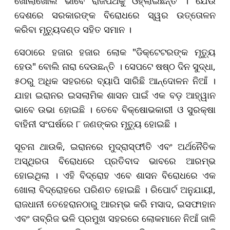
ଖୋଲାଖୋଲି ଭାବେ ରାଜପଥକୁ ଓହ୍ଲାଇଛନ୍ତି । ଯେଉଁ
ଦେଶରେ ସରକାରଙ୍କ ବିରୋଧରେ ସ୍ୱର ଉତ୍ତୋଳନ
କରିବା ମୃତ୍ୟୁଦଣ୍ଡ ସହିତ ସମାନ ।
ସେଠାରେ ହଜାର ହଜାର ଲୋକ "ଡିକ୍ଟେଟରଙ୍କ ମୃତ୍ୟୁ
ହେଉ" ବୋଲି ନାରା ଦେଉଛନ୍ତି । ସେପଟେ ଷଷ୍ଠ ଦିନ ସୁଦ୍ଧା,
୫୦ରୁ ଅଧିକ ସହରରେ ବ୍ୟାପି ସାରିଛି ଆନ୍ଦୋଳନ ନିଆଁ ।
ଯାହା ଇରାନର ଇସଲାମିକ ଶାସନ ପାଇଁ ଏକ ବଡ଼ ଆହ୍ୱାନ
ଭାବେ ଉଭା ହୋଇଛି । ତେବେ ବିକ୍ଷୋଭକାରୀ ଓ ସୁରକ୍ଷା
ବାହିନୀ ସଂଘର୍ଷରେ ୮ ଜଣଙ୍କର ମୃତ୍ୟୁ ହୋଇଛି ।
ସୂଚନା ଥାଉକି, ଇରାନରେ ମୁଦ୍ରାସ୍ଫୀତି ଏବଂ ଅର୍ଥନୈତିକ
ଅସ୍ଥିରତା ବିରୋଧରେ ପ୍ରତିବାଦ ଭାବରେ ଆରମ୍ଭ
ହୋଇଥିଲା । ଏହି ବିଦ୍ରୋହ ଏବେ ଶାସନ ବିରୋଧରେ ଏକ
ଖୋଲା ବିଦ୍ରୋହରେ ପରିଣତ ହୋଇଛି । ରିପୋର୍ଟ ଅନୁଯାୟୀ,
ରାଜଧାନୀ ତେହେରାନଠାରୁ ଆରମ୍ଭ କରି ମସାଦ, ଇସଫାହାନ
ଏବଂ ତାବ୍ରିଜ ଭଳି ପ୍ରମୁଖ ସହରରେ ଲୋକମାନେ ନିଆଁ ଜାଳି