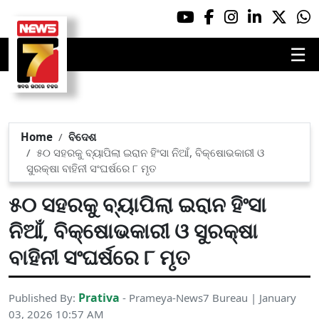
☰
Home
ବିଦେଶ
୫୦ ସହରକୁ ବ୍ୟାପିଲା ଇରାନ ହିଂସା ନିଆଁ, ବିକ୍ଷୋଭକାରୀ ଓ
ସୁରକ୍ଷା ବାହିନୀ ସଂଘର୍ଷରେ ୮ ମୃତ
୫୦ ସହରକୁ ବ୍ୟାପିଲା ଇରାନ ହିଂସା
ନିଆଁ, ବିକ୍ଷୋଭକାରୀ ଓ ସୁରକ୍ଷା
ବାହିନୀ ସଂଘର୍ଷରେ ୮ ମୃତ
Prativa
Published By:
- Prameya-News7 Bureau | January
03, 2026 10:57 AM