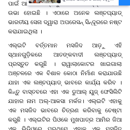
ପାଇଁ ଆଉ ଏକ ପ୍ରମୁଖ ନିର୍ମାଣ କେନ୍ଦ୍ର ଭାବରେ
ବନ୍ୟା ଭୟ
ଉଭା ହୋଇଛି । ଏଠାରେ ଅନେକ ଲଞ୍ଚପ୍ୟାଡ୍
ଭାରତୀୟ ସେନା ଦ୍ୱାରା ଅପରେସନ୍ ସିନ୍ଦୂରରେ ନଷ୍ଟ
କରାଯାଇଥିଲା ।
ଏଲ୍ଇଟି ବର୍ତ୍ତମାନ ମସଜିଦ ଆଡ଼ୁ ଏହି
ସ୍ଥାନଗୁଡ଼ିକରେ ଆତଙ୍କବାଦୀ ଲଞ୍ଚପ୍ୟାଡ୍
ପ୍ରସ୍ତୁତ କରୁଛି । ରାୱାଲାକୋଟର ଖାଇଗାଲା
ଅଞ୍ଚଳରେ ଏକ ବିଶାଳ କୋଠା ନିର୍ମାଣ କରାଯାଉଛି
ଯାହା ଏକ ଲଞ୍ଚପ୍ୟାଡ୍ ଭାବରେ କାର୍ଯ୍ୟ କରିବ ।
କିନ୍ତୁ ବାସ୍ତବରେ ଏହା ଏକ ଡୁଆଲ୍ ୟୁଜ୍ ଫେସିଲିଟି
ଯାହାର ନାମ ଅଲ୍-ଆକସା ମର୍କଜ। ଏଲ୍ଇଟି ଏହାକୁ
ଏକ ମସଜିଦ ଭାବରେ ଚିତ୍ରଣ କରିବାକୁ ଚେଷ୍ଟା
କରୁଛି । ଏଲ୍ଇଟିର ପିଓକେ ମୁଖପାତ୍ର ଆମିର ଜିଆ
ଏକ ଭିଡିଓରେ ପ୍ରଥମେ ଏହାକୁ ଏକ ମସଜିଦ