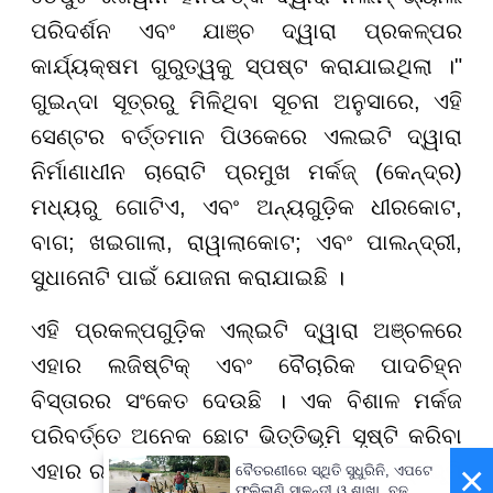
ପରିଦର୍ଶନ ଏବଂ ଯାଞ୍ଚ ଦ୍ୱାରା ପ୍ରକଳ୍ପର
କାର୍ଯ୍ୟକ୍ଷମ ଗୁରୁତ୍ୱକୁ ସ୍ପଷ୍ଟ କରାଯାଇଥିଲା ।"
ଗୁଇନ୍ଦା ସୂତ୍ରରୁ ମିଳିଥିବା ସୂଚନା ଅନୁସାରେ, ଏହି
ସେଣ୍ଟର ବର୍ତ୍ତମାନ ପିଓକେରେ ଏଲଇଟି ଦ୍ୱାରା
ନିର୍ମାଣାଧୀନ ଚାରୋଟି ପ୍ରମୁଖ ମର୍କଜ୍ (କେନ୍ଦ୍ର)
ମଧ୍ୟରୁ ଗୋଟିଏ, ଏବଂ ଅନ୍ୟଗୁଡ଼ିକ ଧୀରକୋଟ,
ବାଗ; ଖଇଗାଲା, ରାୱାଲାକୋଟ; ଏବଂ ପାଲନ୍ଦ୍ରୀ,
ସୁଧାନୋଟି ପାଇଁ ଯୋଜନା କରାଯାଇଛି ।
ଏହି ପ୍ରକଳ୍ପଗୁଡ଼ିକ ଏଲ୍ଇଟି ଦ୍ୱାରା ଅଞ୍ଚଳରେ
ଏହାର ଲଜିଷ୍ଟିକ୍ ଏବଂ ବୈଚାରିକ ପାଦଚିହ୍ନ
ବିସ୍ତାରର ସଂକେତ ଦେଉଛି । ଏକ ବିଶାଳ ମର୍କଜ
ପରିବର୍ତ୍ତେ ଅନେକ ଛୋଟ ଭିତ୍ତିଭୂମି ସୃଷ୍ଟି କରିବା
×
ଏହାର ରଣନୀତି । ରାୱାଲାକୋଟ ଆତଙ୍କୀ ଭିତ୍ତିଭୂମି
ବୈତରଣୀରେ ସ୍ଥିତି ସୁଧୁରିନି, ଏପଟେ
ଫୁଲିଲାଣି ସାଳନ୍ଦୀ ଓ ଶାଖା, ବଢ଼ୁଛି