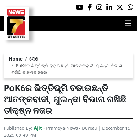
☰
Home
ଦେଶ
PoKରେ ଭିତ୍ତିଭୂମି ବଢାଉଛନ୍ତି ଆତଙ୍କବାଦୀ, ଗୁଇନ୍ଦା ବିଭାଗ
ରଖିଛି ତୀକ୍ଷ୍ନ ନଜର
PoKରେ ଭିତ୍ତିଭୂମି ବଢାଉଛନ୍ତି
ଆତଙ୍କବାଦୀ, ଗୁଇନ୍ଦା ବିଭାଗ ରଖିଛି
ତୀକ୍ଷ୍ନ ନଜର
Ajit
Published By:
- Prameya-News7 Bureau | December 15,
2025 09:49 PM