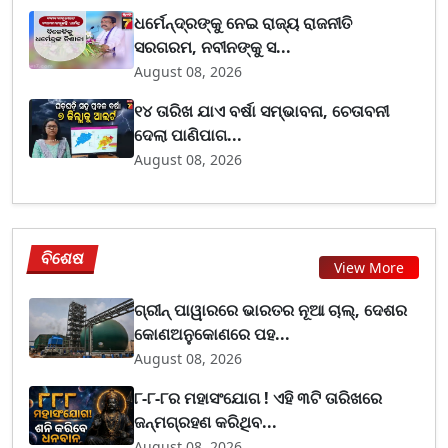
ଧର୍ମେନ୍ଦ୍ରଙ୍କୁ ନେଇ ରାଜ୍ୟ ରାଜନୀତି
ସରଗରମ, ନବୀନଙ୍କୁ ସ...
August 08, 2026
୧୪ ତାରିଖ ଯାଏ ବର୍ଷା ସମ୍ଭାବନା, ଚେତାବନୀ
ଦେଲା ପାଣିପାଗ...
August 08, 2026
ବିଶେଷ
View More
ଗ୍ରୀନ୍ ପାୱାରରେ ଭାରତର ନୂଆ ଚାଲ୍, ଦେଶର
କୋଣଅନୁକୋଣରେ ପହ...
August 08, 2026
୮-୮-୮ର ମହାସଂଯୋଗ ! ଏହି ୩ଟି ତାରିଖରେ
ଜନ୍ମଗ୍ରହଣ କରିଥିବ...
August 08, 2026