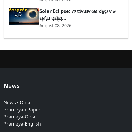
Solar Eclipse: ୧୨ ଅଗଷ୍ଟରେ ସବୁଠୁ ବଡ
ପୂର୍ଣ୍ଣ ସୂର୍ଯ୍ୟ...
August 08, 2026
News
News7 Odia
Prameya-ePaper
Prameya-Odia
Prameya-English