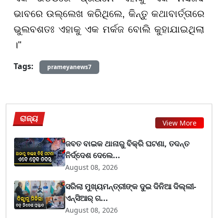
ଭାବରେ ଉଲ୍ଲେଖ କରିଥିଲେ, କିନ୍ତୁ କଥାବାର୍ତ୍ତାରେ
ଭୁଲବଶତଃ ଏହାକୁ ଏକ ମର୍କଜ ବୋଲି କୁହାଯାଇଥିଲା
।"
Tags:
prameyanews7
ରାଜ୍ୟ
View More
ଜବତ ବାଇକ ଥାନାରୁ ବିକ୍ରି ଘଟଣା, ତଦନ୍ତ
ନିର୍ଦ୍ଦେଶ ଦେଲେ...
August 08, 2026
ସରିଲା ମୁଖ୍ୟମନ୍ତ୍ରୀଙ୍କ ଦୁଇ ଦିନିଆ ଦିଲ୍ଲୀ-
ଏନ୍‌ସିଆର୍ ଗ...
August 08, 2026