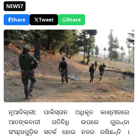
NEWS7
Share
Tweet
Share
ନୂଆଦିଲ୍ଲୀ: ପାକିସ୍ତାନ ଅଧିକୃତ କାଶ୍ମୀରରେ
ଆତଙ୍କବାଦୀ ଗତିବିଧି ଉପରେ ଗୁଇନ୍ଦା
ସଂସ୍ଥାଗୁଡ଼ିକ ସତର୍କ ହୋଇ ନଜର ରଖିଛନ୍ତି ।