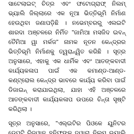
ସାଟେଲାଇଟ୍ ଚିତ୍ର ଏବଂ ଫଟୋଗ୍ରାଫ୍ ନିଲମ୍
ଭ୍ୟାଲି ଜିଲ୍ଲାରେ ଏକ ନୂଆ ଭିତ୍ତିଭୂମି ନିର୍ମାଣ
ହେଉଥିବା ଜଣାପଡ଼ିଛି । ନଭେମ୍ବରରୁ ଏଲଇଟି
ଶାରଦା ଅଞ୍ଚଳରେ ନିର୍ମିତ "ଜାମିଆ ମସଜିଦ ଇବନ୍
ତୈମିଆ ୱା ମର୍କଜ" ନାମକ ନୂତନ କେନ୍ଦ୍ରର
ଭିତ୍ତିଭୂମି ନିର୍ମାଣକୁ ତ୍ୱରାନ୍ୱିତ କରିଛି । ସୂତ୍ର
ଅନୁସାରେ, ଏହାକୁ ଏକ ଧାର୍ମିକ ଏବଂ ଆତଙ୍କବାଦୀ
କାର୍ଯ୍ୟକଳାପ ପାଇଁ ଏକ କମାଣ୍ଡ-ଆଣ୍ଡ-
କଣ୍ଟ୍ରୋଲ କେନ୍ଦ୍ର ଭାବରେ କାର୍ଯ୍ୟ କରିବା ପାଇଁ
ଡିଜାଇନ୍ କରାଯାଇଥିଲା, ଯାହା ଏହି ଅଞ୍ଚଳରେ
ଆତଙ୍କବାଦୀ କାର୍ଯ୍ୟକଳାପ ଉପରେ ଚିନ୍ତା ସୃଷ୍ଟି
କରିଥିଲା ।
ସୂତ୍ର ଅନୁସାରେ, "ଏଲ୍ଇଟିର ପିଓକେ ୟୁନିଟର
ଡେପୁଟି ରିଜୱାନ ହନିଫଙ୍କ ଦ୍ୱାରା ନିଲମ୍ ଭ୍ୟାଲି