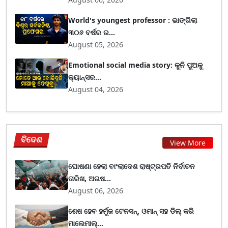
World's youngest professor : ଭାଙ୍ଗିଲା
୩୦୬ ବର୍ଷର ର...
August 05, 2026
Emotional social media story: କୁନି ପୁଅକୁ
କ୍ୟାନ୍ସର...
August 04, 2026
ବିଦେଶ
View More
ଘୋଷଣା ହେଲା ବାଂଲାଦେଶ ରାଷ୍ଟ୍ରପତି ନିର୍ବାଚନ
ତାରିଖ, ଅଗଷ...
August 06, 2026
ଶେଷ ହେବ ହର୍ମୁଜ ଟେନସନ୍, ଓମାନ୍ ସହ ଡିଲ୍ କରି
ମାଲେମାଲ୍...