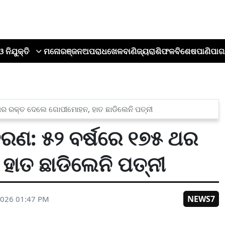
ଓ ନିଯୁକ୍ତି
ମନୋରଞ୍ଜନ
ଅପରାଧ
ଖେଳ
ବାଣିଜ୍ୟ
ରାଶିଫଳ
ବିଶେଷ
ପାଣିପାଗ
ଥର ରକ୍ତ ଦେଲେ ଗୋପୀମୋହନ, ହାତ ଛାଡିଲେନି ପତ୍ନୀ
ରଣ: ୫୨ ବର୍ଷରେ ୧୭୫ ଥର
ାତ ଛାଡିଲେନି ପତ୍ନୀ
NEWS7
2026 01:47 PM