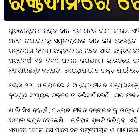
ଭୁବନେଶ୍ଵର: ରକ୍ତ ଦାନ ଏକ ମହତ ଦାନ, କାରଣ ଏହି 
ମହତ ଉପାଦାନକୁ ସ୍ୱଇଚ୍ଛାରେ ଦାନ କରି ଦେଉଥିବା ବ୍
ରକ୍ତଦାତା ଦିବସ। ରକ୍ତଦାନର ମହତ ଆଉ ରକ୍ତଦାତା
ପ୍ରତିବର୍ଷ ଏହି ଦିବସ ପାଳନ କରାଯାଏ। ଭାରତରେ ର
ବୁଝିପାରିଛନ୍ତି ଦମ୍ପତି। ସେଇଥିପାଇଁ ତ ରକ୍ତ ପାଇଁ ଉତ୍
ବୟସ ୬୭। ଏ ବୟସରେ ବି ଅନ୍ୟର ଜୀବନ ବଞ୍ଚାଇବାକୁ ନି
ଦୁଇଗୁଣ ସଂଖ୍ୟକ ରକ୍ତଦାନ କରିସାରିଲେଣି। ଗତ ୫୨ବ
ଖାଲି ସିଏ ନୁହନ୍ତି, ଅନ୍ୟର ଜୀବନ ବଞ୍ଚାଇବାକୁ ତାଙ୍କ ପ
୨୫ଥର ରକ୍ତ ଦେଲେଣି । ଇତିହାସ ସୃଷ୍ଟି କରିଥିବା ଏହି 
ଏମାନେ ହେଲେ ଗୋପୀମୋହନ ପଟ୍ଟନାୟକ ଓ ଆଶାଲତା