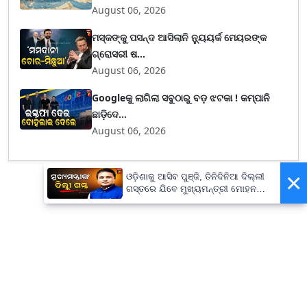
August 06, 2026
ମସ୍କଙ୍କୁ ପସନ୍ଦ ଆସିଲାନି ନ୍ୟୁୟର୍କ ମେୟରଙ୍କ
ଗ୍ରୋସରୀ ଷ...
August 06, 2026
Googleକୁ ଲାଗିଲା ସବୁଠାରୁ ବଡ଼ ଝଟକା ! କମ୍ପାନି
ଛାଡ଼ିଦେ...
August 06, 2026
×
ଓଡ଼ିଶାକୁ ଆସିବ ପୁଞ୍ଜି, ତିନିଦିନିଆ ଦିଲ୍ଲୀ
ଗସ୍ତରେ ଯିବେ ମୁଖ୍ୟମନ୍ତ୍ରୀ ମୋହନ
ମାଝୀ