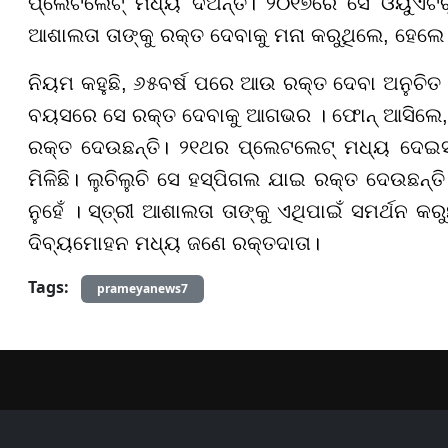
ପ୍ଲେଟଲେଟ୍ ମଧ୍ୟ ଦିଅନ୍ତି। ୨୦୧୭ରେ ସେ ଓୟୁଏଟି
ଆଶାଲତା ତାଙ୍କୁ ରକ୍ତ ଦେବାକୁ ମନା କରୁଥିଲେ, ହେଲେ
ନିୟମ କହୁଛି, ୬୫ବର୍ଷ ପରେ ଆଉ ରକ୍ତ ଦେବା ଅନୁଚିତ 
ବୟସରେ ସେ ରକ୍ତ ଦେବାକୁ ଆଗଭର । ଫୋନ୍ ଆସିଲେ, 
ରକ୍ତ ଦେଉଛନ୍ତି। ୨୧ଥର ପ୍ଲେଟଲେଟ୍ ମଧ୍ୟ ଦେଇସାରି
ମିଳିଛି। ଲୁଚିଲୁଚି ସେ ହସ୍ପିଗଲ ଯାଇ ରକ୍ତ ଦେଉଛନ୍ତି
ନୁହେଁ । ସ୍ତ୍ରୀ ଆଶାଲତା ତାଙ୍କୁ ଏଥିପାଇଁ ସମର୍ଥନ କର
ଦିବ୍ୟମୋହନ ମଧ୍ୟ ଜଣେ ରକ୍ତଦାତା।
Tags:
prameyanews7