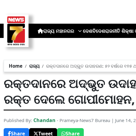
ରାଜ୍ୟ
ମହାନଗର
ଦେଶ
ବିଦେଶ
ରାଜନୀତି
ଶିକ୍ଷା 
Home
ରାଜ୍ୟ
ରକ୍ତଦାନରେ ଅଦ୍ଭୁତ ଉଦାହରଣ: ୫୨ ବର୍ଷରେ ୧୭୫ 
ରକ୍ତଦାନରେ ଅଦ୍ଭୁତ ଉଦାହ
ରକ୍ତ ଦେଲେ ଗୋପୀମୋହନ, ହ
Chandan
Published By:
- Prameya-News7 Bureau | June 14, 
Share
Tweet
Share