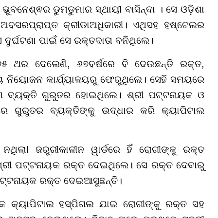
ଭୁବନେଶ୍ଵର ଡୁମଡୁମାର ସ୍ଥାୟୀ ବାସିନ୍ଦା । ସେ ଓଡ଼ିଶା
 ଅବସରପ୍ରାପ୍ତ କ୍ରୀଡାଅଧିକାରୀ। ଏଥିସହ ହଷ୍ଟେଲର
 ଦୁର୍ଘଟଣା ପାଇଁ ସେ ରକ୍ତଦାତା ବନିଥିଲେ।
୭୫ ଥର ଦେଲେଣି, ୬୭ବର୍ଷରେ ବି ଦେଉଛନ୍ତି ରକ୍ତ,
ୟ ନିୟୋଜନ କାର୍ଯ୍ୟାଳୟରୁ ଫେରୁଥିଲେ। ସେହି ସମୟରେ
ବ୍ୟକ୍ତି ଗୁରୁତର ହୋଇଥିଲେ। ଶ୍ରୀ ପଟ୍ଟନାୟକ ଓ
ଗୁରୁତର ବ୍ୟକ୍ତିଙ୍କୁ ଉଦ୍ଧାର କରି କ୍ୟାପିଟାଲ
ିଲାI ଜରୁରୀକାଳୀନ ୱାର୍ଡରେ ହିଁ ରୋଗୀଙ୍କୁ ରକ୍ତ
 ଶ୍ରୀ ପଟ୍ଟନାୟକ ରକ୍ତ ଦେଇଥିଲେ। ସେ ରକ୍ତ ଦେବାରୁ
 ପଟ୍ଟନାୟକ ରକ୍ତ ଦେଇଆସୁଛନ୍ତି।
ୟକ କ୍ୟାପିଟାଲ ହସ୍ପିଗଲ ଯାଇ ରୋଗୀଙ୍କୁ ରକ୍ତ ସହ