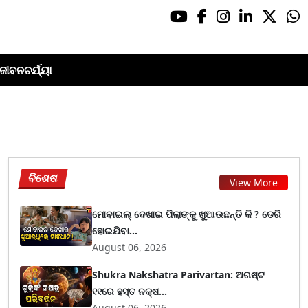
ଜୀବନଚର୍ଯ୍ୟା
ବିଶେଷ
View More
ମୋବାଇଲ୍ ଦେଖାଇ ପିଲାଙ୍କୁ ଖୁଆଉଛନ୍ତି କି ? ଡେରି
ହୋଇଯିବା...
August 06, 2026
Shukra Nakshatra Parivartan: ଅଗଷ୍ଟ
୧୧ରେ ହସ୍ତ ନକ୍ଷ...
August 06, 2026