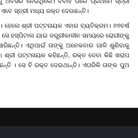
ରୁ ଅବସର ନେଇଥିଲେ। ବିବାହ ପରେ ପ୍ରଥମେ ସ୍ତ୍ରୀ
 ଏବେ ସ୍ତ୍ରୀ ମଧ୍ୟ ରକ୍ତ ଦେଉଛନ୍ତି।
। ହେଲେ ଶ୍ରୀ ପଟ୍ଟନାୟକ ଏହାର ବ୍ୟତିକ୍ରମ। ୬୭ବର୍ଷ
ସେ ହସ୍ପିଟାଲ ଯାଇ ଜରୁରୀକାଳୀନ ସମୟରେ ରୋଗୀଙ୍କୁ
ଛନ୍ତି। ଏଥିପାଇଁ ତାଙ୍କୁ ଅନେକବାର ଗାଳି ଶୁଣିବାକୁ
। ଶ୍ରୀ ପଟ୍ଟନାୟକ କହିଛନ୍ତି, ରକ୍ତ ଦେବା କିଛି ଖରାପ
ୁଛନ୍ତି । ସେ ବି ରକ୍ତ ଦେଇଥାନ୍ତି। ଏପରିକି ତାଙ୍କ ପୁଅ