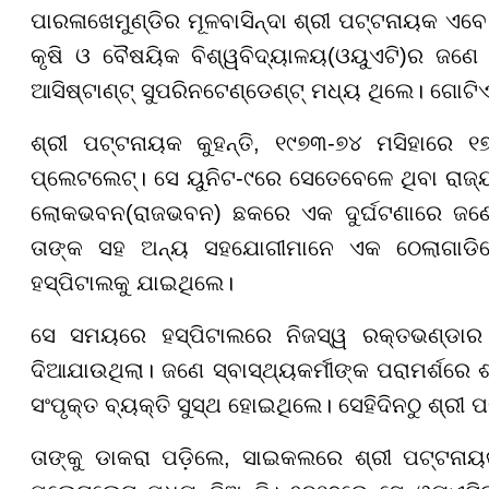
ପାରଳାଖେମୁଣ୍ଡିର ମୂଳବାସିନ୍ଦା ଶ୍ରୀ ପଟ୍ଟନାୟକ ଏବେ 
କୃଷି ଓ ବୈଷୟିକ ବିଶ୍ୱବିଦ୍ୟାଳୟ(ଓୟୁଏଟି)ର ଜଣେ
ଆସିଷ୍ଟାଣ୍ଟ୍ ସୁପରିନଟେଣ୍ଡେଣ୍ଟ୍ ମଧ୍ୟ ଥିଲେ। ଗୋଟିଏ
ଶ୍ରୀ ପଟ୍ଟନାୟକ କୁହନ୍ତି, ୧୯୭୩-୭୪ ମସିହାରେ ୧
ପ୍ଲେଟଲେଟ୍। ସେ ୟୁନିଟ-୯ରେ ସେତେବେଳେ ଥିବା ରାଜ୍
ଲୋକଭବନ(ରାଜଭବନ) ଛକରେ ଏକ ଦୁର୍ଘଟଣାରେ ଜଣେ 
ତାଙ୍କ ସହ ଅନ୍ୟ ସହଯୋଗୀମାନେ ଏକ ଠେଲାଗାଡିରେ 
ହସ୍ପିଟାଲକୁ ଯାଇଥିଲେ।
ସେ ସମୟରେ ହସ୍ପିଟାଲରେ ନିଜସ୍ୱ ରକ୍ତଭଣ୍ଡାର ନଥ
ଦିଆଯାଉଥିଲା। ଜଣେ ସ୍ବାସ୍ଥ୍ୟକର୍ମୀଙ୍କ ପରାମର୍ଶରେ
ସଂପୃକ୍ତ ବ୍ୟକ୍ତି ସୁସ୍ଥ ହୋଇଥିଲେ। ସେହିଦିନଠୁ ଶ୍ରୀ
ତାଙ୍କୁ ଡାକରା ପଡ଼ିଲେ, ସାଇକଲରେ ଶ୍ରୀ ପଟ୍ଟନା