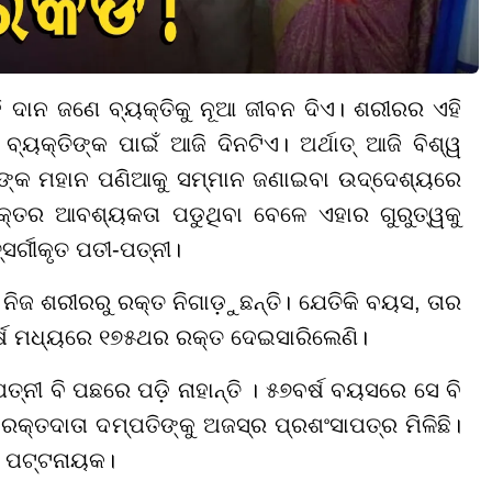
ଦାନ ଜଣେ ବ୍ୟକ୍ତିକୁ ନୂଆ ଜୀବନ ଦିଏ। ଶରୀରର ଏହି
ୟକ୍ତିଙ୍କ ପାଇଁ ଆଜି ଦିନଟିଏ। ଅର୍ଥାତ୍ ଆଜି ବିଶ୍ୱ
ଙ୍କ ମହାନ ପଣିଆକୁ ସମ୍ମାନ ଜଣାଇବା ଉଦ୍ଦେଶ୍ୟରେ
କ୍ତର ଆବଶ୍ୟକତା ପଡୁଥିବା ବେଳେ ଏହାର ଗୁରୁତ୍ୱକୁ
ସର୍ଗୀକୃତ ପତୀ-ପତ୍ନୀ।
ଜ ଶରୀରରୁ ରକ୍ତ ନିଗାଡ଼ୁଛନ୍ତି। ଯେତିକି ବୟସ, ତାର
ର୍ଷ ମଧ୍ୟରେ ୧୭୫ଥର ରକ୍ତ ଦେଇସାରିଲେଣି।
ତ୍ନୀ ବି ପଛରେ ପଡ଼ି ନାହାନ୍ତି । ୫୭ବର୍ଷ ବୟସରେ ସେ ବି
ରକ୍ତଦାତା ଦମ୍ପତିଙ୍କୁ ଅଜସ୍ର ପ୍ରଶଂସାପତ୍ର ମିଳିଛି।
 ପଟ୍ଟନାୟକ।