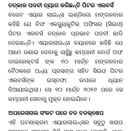
ତତ୍କାଳ ପଦବୀ ତ୍ୟାଗ କରିଛନ୍ତି ପିଟର ଏଲବର୍ସ
ବଜେଟ ଏୟାର ଲାଇନ୍ସ ଇଣ୍ଡିଗୋ ମଙ୍ଗଳବାର
କହିଛି ଯେ ଚିଫ ଏକଜ୍ୟୁକୁଟିଭ ଅଫିସର (ସିଇଓ)
ପିଟର ଏଲବର୍ସ ତତ୍କାଳ ପ୍ରଭାବ ପଦବୀ ଛାଡି
ଦେଇଛନ୍ତି। ଏୟାରଲାଇନ୍ସ ବୟାନରେ କହିଛି ଯେ
ଆମେ ଜଣାଇ ଦେବାକୁ ଚାହୁଁଛୁ କମ୍ପାନୀ ବୋର୍ଡ ଅଫ
ଡାଇରେକ୍ଟର୍ସ ଙ୍କ ୧୦ ମାର୍ଚ୍ଚ ମଙ୍ଗଳବାର
ବୈଠକରେ ଅନ୍ୟ ପ୍ରସଙ୍ଗ ସହିତ ସିଇଓ ପିଟର
ଏଲବର୍ସଙ୍କ ଇସ୍ତଫା ଉପରେ ଧ୍ୟାନ
ଦିଆଯାଇଥିଲା। ସେ ୧୦ ମାର୍ଚ୍ଚ ୨୦୨୬ ପରେ ସେ
କମ୍ପାନୀ ସେବାରୁ ମୁକ୍ତ ହୋଇଯିବେ।
ଅପରେସନାଲ ସଂକଟ ପରେ ବଡ ବଡକ୍ଷେପ
ଏହି ଘଟଣାକ୍ରମ ଏୟାରଲାଇନ୍ସର ସବୁଠୁ ଖରାପ