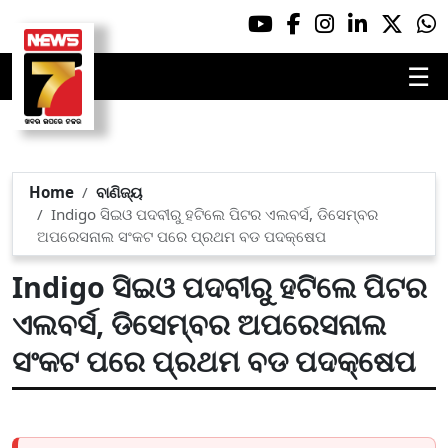
☰
Home
ବାଣିଜ୍ୟ
Indigo ସିଇଓ ପଦବୀରୁ ହଟିଲେ ପିଟର ଏଲବର୍ସ, ଡିସେମ୍ବର
ଅପରେସନାଲ ସଂକଟ ପରେ ପ୍ରଥମ ବଡ ପଦକ୍ଷେପ
Indigo ସିଇଓ ପଦବୀରୁ ହଟିଲେ ପିଟର
ଏଲବର୍ସ, ଡିସେମ୍ବର ଅପରେସନାଲ
ସଂକଟ ପରେ ପ୍ରଥମ ବଡ ପଦକ୍ଷେପ