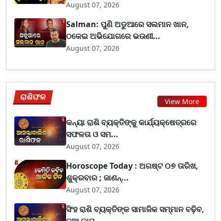
August 07, 2026
Salman: ପୁଣି ଅଡୁଆରେ ସଲମାନ ଖାନ,
ଠକେଇ ଅଭିଯୋଗରେ ଭଉଣୀ...
August 07, 2026
ରାଶିଫଳ
View More
କନ୍ୟା ରାଶି ବ୍ୟକ୍ତିଙ୍କୁ କାର୍ଯ୍ୟକ୍ଷେତ୍ରରେ
ସଫଳତା ଓ ସମ...
August 07, 2026
Horoscope Today : ଅଗଷ୍ଟ ୦୭ ତାରିଖ,
ଶୁକ୍ରବାର ; ଜାଣନ୍...
August 07, 2026
ସିଂହ ରାଶି ବ୍ୟକ୍ତିଙ୍କ ସାମାଜିକ ସମ୍ମାନ ବଢ଼ିବ,
ନୂଆ କାମ...