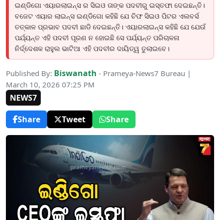
ଇଣ୍ଡିଗୋ ଏୟାରଲାଇନ୍ସ ର ସିଇଓ ତାଙ୍କ ପଦବୀରୁ ଇସ୍ତଫା ଦେଇଛନ୍ତି।
ବଜେଟ ଏୟାର ଲାଇନ୍ସ ଇଣ୍ଡିଗୋ କହିଛି ଯେ ଚିଫ ସିଇଓ ପିଟର ଏଲବର୍ସ
ତତ୍କାଳ ପ୍ରଭାବ ପଦବୀ ଛାଡି ଦେଇଛନ୍ତି। ଏୟାରଲାଇନ୍ସ କହିଛି ଯେ ଯେଉଁ
ପର୍ଯ୍ୟନ୍ତ ଏହି ପଦବୀ ପୂରଣ ନ ହୋଇଛି ସେ ପର୍ଯ୍ୟନ୍ତ ପରିଚାଳନା
ନିର୍ଦ୍ଦେଶକ ରାହୁଲ ଭାଟିଆ ଏହି ପଦବୀର ଦାୟିତ୍ୱ ତୁଲାଇବେ।
Biswanath
Published By:
- Prameya-News7 Bureau |
March 10, 2026 07:25 PM
NEWS7
Share
Tweet
Share