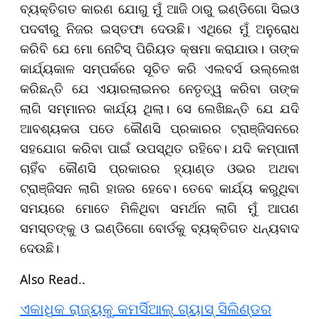
ବ୍ୟକ୍ତିଗତ କାରଣ ଯୋଗୁ ମୁଁ ଆଜି ଠାରୁ ଇଣ୍ଡିଗୋ ସିଇଓ
ପଦବୀରୁ ନିଜର ଇସ୍ତଫା ଦେଉଛି। ଏଥିରେ ମୁଁ ଅନୁରୋଧ
କରିବି ଯେ ମୋ ନୋଟିସ୍ ପିରିୟଡ କ୍ଷମା କରାଯାଉ। ତାଙ୍କ
କାର୍ଯ୍ୟକାଳ ସମ୍ପର୍କରେ ସୂଚିତ କରି ଏଲବର୍ସ ଉଲ୍ଲେଖ
କରିଛନ୍ତି ଯେ ଏୟାରଲାଇନର ନେତୃତ୍ୱ କରିବା ତାଙ୍କ
ଲାଗି ସମ୍ମାନର କାର୍ଯ୍ୟ ଥିଲା। ସେ ଲେଖିଛନ୍ତି ଯେ ଯଦି
ଆବଶ୍ୟକତା ପଡେ କୌଣସି ପ୍ରକାରର ଟ୍ରାଞ୍ଜିସନରେ
ସହଯୋଗ କରିବା ପାଇଁ ଉପସ୍ଥିତ ରହିବେ। ଯଦି କମ୍ପାନୀ
ଚାହିଁବ କୌଣସି ପ୍ରକାରର ହ୍ୟାଣ୍ଡ ଓଭର ଅଥବା
ଟ୍ରାଞ୍ଜିସନ ଲାଗି ହାଜର ହେବେ। ତେବେ କାର୍ଯ୍ୟ କରୁଥିବା
ସମୟରେ ମୋତେ ମିଳିଥିବା ସମର୍ଥନ ଲାଗି ମୁଁ ଆପଣ
ସମସ୍ତଙ୍କୁ ଓ ଇଣ୍ଡିଗୋ ବୋର୍ଡକୁ ବ୍ୟକ୍ତିଗତ ଧନ୍ୟବାଦ
ଦେଉଛି।
Also Read..
ଏକାଧିକ ରାଜ୍ୟକୁ କମର୍ସିଆଲ୍ ଗ୍ୟାସ୍ ସିଲିଣ୍ଡର