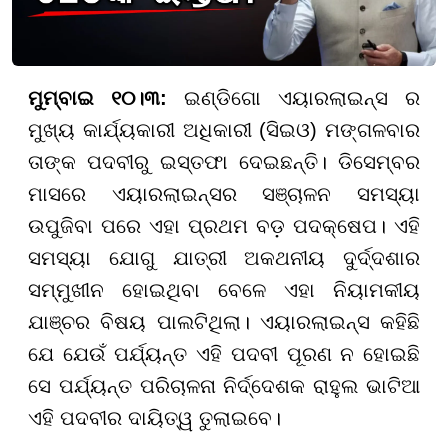
ମୁମ୍ବାଇ ୧୦।୩:
ଇଣ୍ଡିଗୋ ଏୟାରଲାଇନ୍ସ ର
ମୁଖ୍ୟ କାର୍ଯ୍ୟକାରୀ ଅଧିକାରୀ (ସିଇଓ) ମଙ୍ଗଳବାର
ତାଙ୍କ ପଦବୀରୁ ଇସ୍ତଫା ଦେଇଛନ୍ତି। ଡିସେମ୍ବର
ମାସରେ ଏୟାରଲାଇନ୍ସର ସଞ୍ଚାଳନ ସମସ୍ୟା
ଉପୁଜିବା ପରେ ଏହା ପ୍ରଥମ ବଡ଼ ପଦକ୍ଷେପ। ଏହି
ସମସ୍ୟା ଯୋଗୁ ଯାତ୍ରୀ ଅକଥନୀୟ ଦୁର୍ଦ୍ଦଶାର
ସମ୍ମୁଖୀନ ହୋଇଥିବା ବେଳେ ଏହା ନିୟାମକୀୟ
ଯାଞ୍ଚର ବିଷୟ ପାଲଟିଥିଲା। ଏୟାରଲାଇନ୍ସ କହିଛି
ଯେ ଯେଉଁ ପର୍ଯ୍ୟନ୍ତ ଏହି ପଦବୀ ପୂରଣ ନ ହୋଇଛି
ସେ ପର୍ଯ୍ୟନ୍ତ ପରିଚାଳନା ନିର୍ଦ୍ଦେଶକ ରାହୁଲ ଭାଟିଆ
ଏହି ପଦବୀର ଦାୟିତ୍ୱ ତୁଲାଇବେ।