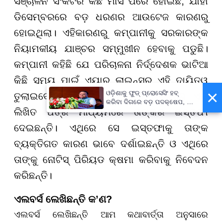
ସଞ୍ଚାଳନ ସଂକଟର କିଛି ମାସ ପରେ ହୋଇଛି, ଯାହା
ଡିସେମ୍ବରରେ ବଡ଼ ଧରଣର ଆଉଟେଜ କାରଣରୁ
ହୋଇଥିଲା। ଏହିକାରଣରୁ କମ୍ପାନୀକୁ ସରକାରଙ୍କ
ନିୟାମକୀୟ ଯାଞ୍ଚର ସମ୍ମୁଖୀନ ହେବାକୁ ପଡୁଛି।
କମ୍ପାନୀ କହିଛି ଯେ ପରିଚାଳନା ନିର୍ଦ୍ଦେଶକ ଭାଟିଆ
କିଛି ସମୟ ପାଇଁ ଏୟାର ଲାଇନ୍ସର ଏହି ଦାୟିତ୍ୱ
×
ଓଡ଼ିଶାକୁ ଫୁଡ୍ ପ୍ରୋସେସିଂ ହବ୍
ତୁଲାଇବେ। ଏଲବର୍ଷ ମାର୍ଚ୍ଚ ୧୦ ତାରିଖରେ ଏକ
କରିବା ଦିଗରେ ବଡ଼ ପଦକ୍ଷେପ, ୪୨
ଲିଖିତ ପତ୍ର ମାଧ୍ୟମରେ ତାଙ୍କର ଇସ୍ତଫା
ହଜାରରୁ ଅଧିକ ନିଯୁକ୍ତି ସୁଯୋଗ
ଦେଇଛନ୍ତି। ଏଥିରେ ସେ ଇସ୍ତଫାକୁ ତାଙ୍କ
ବ୍ୟକ୍ତିଗତ କାରଣ ଭାବେ ଦର୍ଶାଇଛନ୍ତି ଓ ଏଥିରେ
ତାଙ୍କୁ ନୋଟିସ୍ ପିରିୟଡ କ୍ଷମା କରିବାକୁ ନିବେଦନ
କରିଛନ୍ତି।
ଏଲବର୍ସ ଲେଖିଛନ୍ତି କ’ଣ?
ଏଲବର୍ସ ଲେଖିଛନ୍ତି ଆମ କଥାବାର୍ତ୍ତା ଅନୁସାରେ