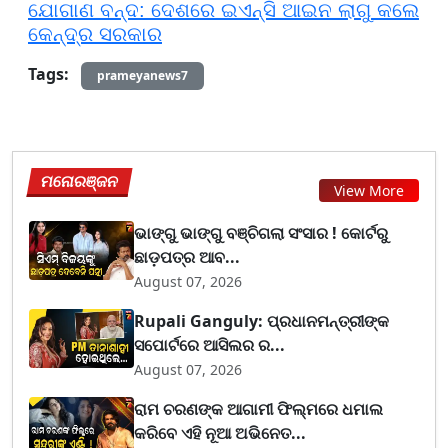
ଯୋଗାଣ ବନ୍ଦ: ଦେଶରେ ଇଏନ୍ସି ଆଇନ ଲାଗୁ କଲେ
କେନ୍ଦ୍ର ସରକାର
Tags:
prameyanews7
ମନୋରଞ୍ଜନ
View More
ଭାଙ୍ଗୁ ଭାଙ୍ଗୁ ବଞ୍ଚିଗଲା ସଂସାର ! କୋର୍ଟରୁ
ଛାଡ଼ପତ୍ର ଆବ...
August 07, 2026
Rupali Ganguly: ପ୍ରଧାନମନ୍ତ୍ରୀଙ୍କ
ସପୋର୍ଟରେ ଆସିଲର ର...
August 07, 2026
ରାମ ଚରଣଙ୍କ ଆଗାମୀ ଫିଲ୍ମରେ ଧମାଲ
କରିବେ ଏହି ନୂଆ ଅଭିନେତ...