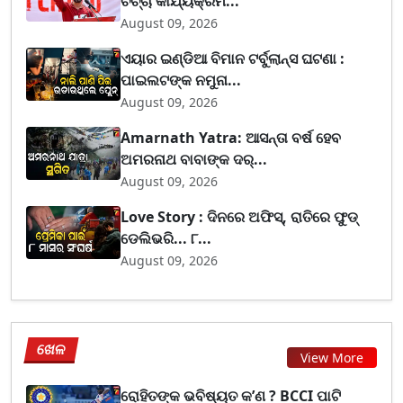
ଚର୍ଚ୍ଚା କାର୍ଯ୍ୟକ୍ରମ...
August 09, 2026
ଏୟାର ଇଣ୍ଡିଆ ବିମାନ ଟର୍ବୁଲାନ୍ସ ଘଟଣା :
ପାଇଲଟଙ୍କ ନମୁନା...
August 09, 2026
Amarnath Yatra: ଆସନ୍ତା ବର୍ଷ ହେବ
ଅମରନାଥ ବାବାଙ୍କ ଦର୍...
August 09, 2026
Love Story : ଦିନରେ ଅଫିସ୍, ରାତିରେ ଫୁଡ୍
ଡେଲିଭରି... ୮...
August 09, 2026
ଖେଳ
View More
ରୋହିତଙ୍କ ଭବିଷ୍ୟତ କ’ଣ ? BCCI ପାଟି