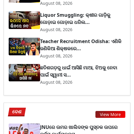
August 08, 2026
Liquor Smuggling: କ୍ଷୀର ଗାଡ଼ିକୁ
ଗୋଡ଼ାଇ ଗୋଡ଼ାଇ ଧରିଲ...
August 08, 2026
Teacher Recruitment Odisha: ଏଣିକି
ଜଣିକିଆ ଶିକ୍ଷକରେ...
August 08, 2026
ଛତିଶଗଡ଼ରୁ ଧାଇଁ ଆସିଛି ମାଆ, ଝିଅକୁ ନେବା
ପାଇଁ ସ୍ୱାମୀ ସ...
August 08, 2026
ଦେଶ
View More
JNUରେ ଉମର ଖାଲିଦଙ୍କ ପୁସ୍ତକ ଉପରେ