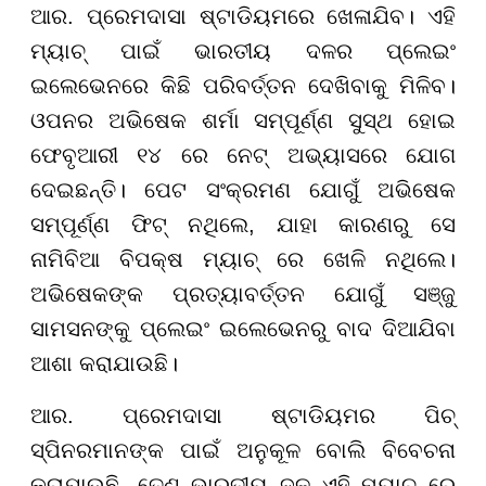
ଆର. ପ୍ରେମଦାସା ଷ୍ଟାଡିୟମରେ ଖେଳାଯିବ। ଏହି
ମ୍ୟାଚ୍ ପାଇଁ ଭାରତୀୟ ଦଳର ପ୍ଲେଇଂ
ଇଲେଭେନରେ କିଛି ପରିବର୍ତ୍ତନ ଦେଖିବାକୁ ମିଳିବ।
ଓପନର ଅଭିଷେକ ଶର୍ମା ସମ୍ପୂର୍ଣ୍ଣ ସୁସ୍ଥ ହୋଇ
ଫେବୃଆରୀ ୧୪ ରେ ନେଟ୍ ଅଭ୍ୟାସରେ ଯୋଗ
ଦେଇଛନ୍ତି। ପେଟ ସଂକ୍ରମଣ ଯୋଗୁଁ ଅଭିଷେକ
ସମ୍ପୂର୍ଣ୍ଣ ଫିଟ୍ ନଥିଲେ, ଯାହା କାରଣରୁ ସେ
ନାମିବିଆ ବିପକ୍ଷ ମ୍ୟାଚ୍ ରେ ଖେଳି ନଥିଲେ।
ଅଭିଷେକଙ୍କ ପ୍ରତ୍ୟାବର୍ତ୍ତନ ଯୋଗୁଁ ସଞ୍ଜୁ
ସାମସନଙ୍କୁ ପ୍ଲେଇଂ ଇଲେଭେନରୁ ବାଦ ଦିଆଯିବା
ଆଶା କରାଯାଉଛି।
ଆର. ପ୍ରେମଦାସା ଷ୍ଟାଡିୟମର ପିଚ୍
ସ୍ପିନରମାନଙ୍କ ପାଇଁ ଅନୁକୂଳ ବୋଲି ବିବେଚନା
କରାଯାଉଛି, ତେଣୁ ଭାରତୀୟ ଦଳ ଏହି ମ୍ୟାଚ୍ ରେ