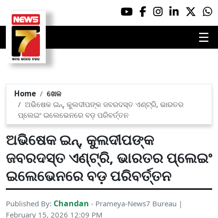
☰
Home
ଖେଳ
ଅଭିଷେକ ଇନ୍, କୁଲଦୀପଙ୍କ ଜବରଦସ୍ତ ଏଣ୍ଟ୍ରି, ଭାରତର
ପ୍ଲେଇଂ ଇଲେଭେନରେ ବଡ଼ ପରିବର୍ତ୍ତନ
ଅଭିଷେକ ଇନ୍, କୁଲଦୀପଙ୍କ
ଜବରଦସ୍ତ ଏଣ୍ଟ୍ରି, ଭାରତର ପ୍ଲେଇଂ
ଇଲେଭେନରେ ବଡ଼ ପରିବର୍ତ୍ତନ
Chandan
Published By:
- Prameya-News7 Bureau |
February 15, 2026 12:09 PM