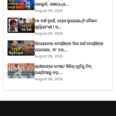
ଖୋଲୁନି, ସସପେନ୍ସ...
August 09, 2026
୧୫ ବର୍ଷ ନୁହେଁ, ବୟସ ଲୁଚାଇଛନ୍ତି ବୈଭବ
ସୂର୍ଯ୍ୟବଂଶୀ ! ସ...
August 09, 2026
ଲିୟୋନେଲ ମେସ୍ସିଙ୍କ ପିତା ଜର୍ଜ ମେସ୍ସିଙ୍କ
ପରଲୋକ, ୬୮ ବର...
August 08, 2026
ଶ୍ରୀଲଙ୍କା ଟେଷ୍ଟ ସିରିଜ୍‌ ପୂର୍ବରୁ ଟିମ୍‌
ଇଣ୍ଡିଆକୁ ବଡ଼...
August 08, 2026