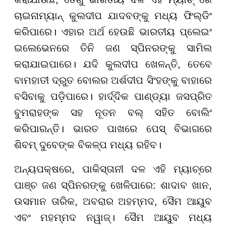
ଚାଇନାମ୍ୟାନ୍ କୁଲଦୀପ ଯାଦବଙ୍କୁ ମଧ୍ୟ ଫିଲ୍ଡିଂ
କରିପାରେ। ଏହାର ଅର୍ଥ ହେଉଛି ଭାରତୀୟ ପ୍ଲେଇଂ
ଇଲେଭେନରେ ତିନି ଜଣ ସ୍ପିନରଙ୍କୁ ସାମିଲ
କରାଯାଇପାରେ। ଯଦି କୁଲଦୀପ ଖେଳନ୍ତି, ତେବେ
ବାମହାତୀ ଦ୍ରୁତ ବୋଲର ଅର୍ଶଦୀପ ସିଂହଙ୍କୁ ବାହାରେ
ବସିବାକୁ ପଡ଼ିପାରେ। ହାର୍ଦ୍ଦିକ ପାଣ୍ଡ୍ୟା ଜସପ୍ରିତ
ବୁମରାହଙ୍କ ସହ ନୂତନ ବଲ୍ ସହିତ ବୋଲିଂ
କରିପାରନ୍ତି। ଭାରତ ପାଖରେ ପେସ୍ ବିଭାଗରେ
ଶିବମ୍ ଦୁବେଙ୍କ ବିକଳ୍ପ ମଧ୍ୟ ରହିବ।
ଅନ୍ୟପକ୍ଷରେ, ପାକିସ୍ତାନୀ ଦଳ ଏହି ମ୍ୟାଚ୍ରେ
ପାଞ୍ଚ ଜଣ ସ୍ପିନରଙ୍କୁ ଖେଳିପାରେ: ଶାଦାବ ଖାନ,
ଉସମାନ ତାରିକ, ଅବରାର ଅହମ୍ମଦ, ସୈମ ଆୟୁବ
ଏବଂ ମହମ୍ମଦ ନୱାଜ୍। ସୈମ ଆୟୁବ ମଧ୍ୟ