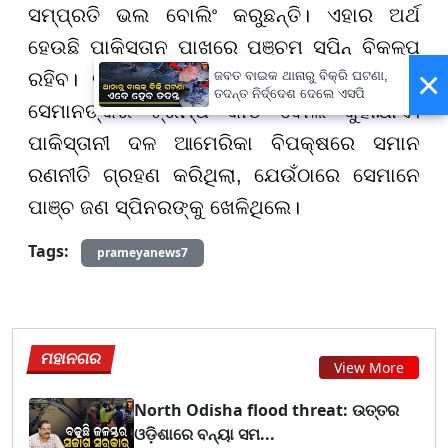
ସମ୍ପ୍ରତି ଭଲ ବୋଲିଂ କରୁଛନ୍ତି। ଏହାର ଅର୍ଥ
ହେଉଛି ପାକିସ୍ତାନ ପାଖରେ ପଞ୍ଚମ ସ୍ପିନ୍ ବିକଳ୍ପ
×
ରହିବ। ରହସ୍ୟମୟ ସ୍ପିନର ଉସମାନ ତାରିକଙ୍କୁ
ଜବତ ବାଇକ ଥାନାରୁ ବିକ୍ରି ଘଟଣା,
ତଦନ୍ତ ନିର୍ଦ୍ଦେଶ ଦେଲେ ଏସପି
ସେମାନଙ୍କର ଟ୍ରମ୍ପ କାର୍ଡ ବୋଲି କୁହାଯାଏ।
ପାକିସ୍ତାନୀ ଦଳ ଆମେରିକା ବିପକ୍ଷରେ ସମାନ
ରଣନୀତି ଗ୍ରହଣ କରିଥିଲା, ଯେଉଁଠାରେ ସେମାନେ
ପାଞ୍ଚ ଜଣ ସ୍ପିନରଙ୍କୁ ଖେଳିଥିଲେ।
Tags:
prameyanews7
ମହାନଗର
View More
North Odisha flood threat: ଉତ୍ତର
ଓଡ଼ିଶାରେ ବନ୍ୟା ସମ...