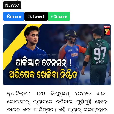
NEWS7
Share
Tweet
Share
ନୂଆଦିଲ୍ଲୀ: T20 ବିଶ୍ୱକପ୍ ୨୦୨୬ର ହାଇ-
ଭୋଲଟେଜ୍ ମ୍ୟାଚରେ ରବିବାର ମୁହାଁମୁହିଁ ହେବେ
ଭାରତ ଏବଂ ପାକିସ୍ତାନ। ଏହି ମ୍ୟାଚ୍ କଲମ୍ବୋର