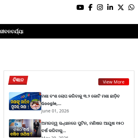
ଜୀବନଚର୍ଯ୍ୟା
ବିଜ୍ଞାନ
View More
ମଶା ବଂଶ ଲୋପ କରିବାକୁ ୩.୨ କୋଟି ମଶା ଛାଡ଼ିବ
Google,...
June 01, 2026
ଅମରତ୍ୱ ସନ୍ଧାନରେ ପୁଟିନ, ମଣିଷର ଆୟୁଷ ୧୫୦
ବର୍ଷ କରିବାକୁ...
May 29, 2026