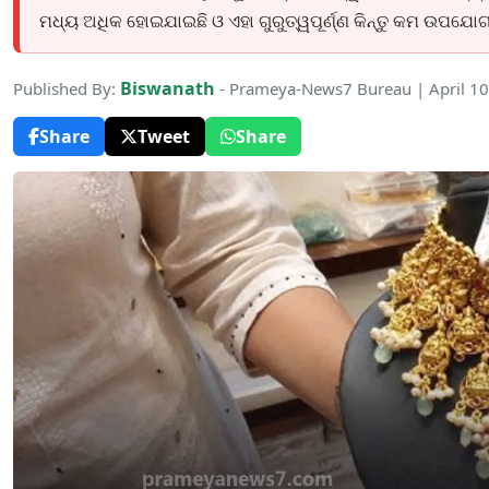
ମଧ୍ୟ ଅଧିକ ହୋଇଯାଇଛି ଓ ଏହା ଗୁରୁତ୍ୱପୂର୍ଣ୍ଣ କିନ୍ତୁ କମ ଉପଯୋଗୀ
Biswanath
Published By:
- Prameya-News7 Bureau | April 1
Share
Tweet
Share