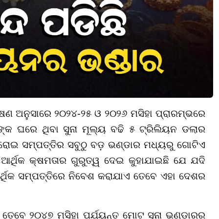
 ଅନୁସାରେ ୨୦୨୪-୨୫ ଓ ୨୦୨୬ ମସିହା ପ୍ରାରମ୍ଭରେ
ଙ୍କ ଘରେ ଥିବା ସୁନା ମୂଲ୍ୟ ବଢି ୫ ଟ୍ରିଲିୟନ ଡଲାର
 ଘରୋଇ ସମ୍ପତ୍ତିର ସବୁଠୁ ବଡ଼ ଭଣ୍ଡାର ମଧ୍ୟରୁ ଗୋଟିଏ
ଆର୍ଥିକ କ୍ଷମତାର ଗୁରୁତ୍ୱ ଦେଇ କୁହାଯାଇଛି ଯେ ଯଦି
ର୍ଥିକ ସମ୍ପତ୍ତିରେ ନିବେଶ କରାଯାଏ ତେବେ ଏହା ଦେଶର
ଲା ତେବେ ୨୦୪୭ ମସିହା ପର୍ଯ୍ୟନ୍ତ ମୋଟ ସୁନା ଭଣ୍ଡାରର