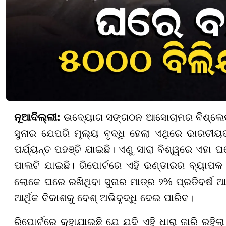
ନୂଆଦିଲ୍ଲୀ:
ଉଦ୍ୟୋଗ ସଙ୍ଗଠନ ଆସୋଚାମର ବିଶ୍ଲେଷଣ
ସୁନାର ଯେପରି ମୂଲ୍ୟ ବୃଦ୍ଧି ହେଲା ଏଥିରେ ଭାରତୀୟ
ପର୍ଯ୍ୟନ୍ତ ପହଞ୍ଚି ଯାଇଛି। ଏଣୁ ସାରା ବିଶ୍ୱରେ ଏହା
ପାଲଟି ଯାଇଛି। ରିପୋର୍ଟରେ ଏହି ଭଣ୍ଡାରର ବ୍ୟାପକ 
ଲୋକେ ଘରେ ରଖିଥିବା ସୁନାର ମାତ୍ର ୨% ପ୍ରତିବର୍ଷ ଆ
ଆର୍ଥିକ ବିକାଶକୁ ବେଶ୍ ଅଭିବୃଦ୍ଧି ଦେଇ ପାରିବ।
ରିପୋର୍ଟରେ କୁହାଯାଇଛି ଯେ ଯଦି ଏହି ଧାରା ଜାରି ରହି