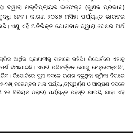
 ଦ୍ୱାରା ମଲ୍ଟିପ୍ଲାୟର ଇଫେକ୍ଟ (ଗୁଣକ ପ୍ରଭାବ)
ୃଦ୍ଧି ହେବ। କାରଣ ୨୦୪୭ ମସିହା ପର୍ଯ୍ୟନ୍ତ ଭାରତର
ଛି। ଏଣୁ ଏହି ଅତିରିକ୍ତ ଯୋଗଦାନ ଦ୍ୱାରା ଦେଶର ଅର୍ଥ
ିକ ଆର୍ଥିକ ପ୍ରଣାଳୀରୁ ବାହାରେ ରହିଛି। ରିପୋର୍ଟରେ ଏହାକୁ
୍ଶ ଦିଆଯାଇଛି। ଏପରି ପରିବର୍ତ୍ତନ ଯୋଗୁ ମେନୁଫେକ୍ଚରିଂ,
ପାରିବ। ରିପୋର୍ଟରେ ସୁନା ବଦଳେ ଋଣର ବଢୁଥିବା ଭୂମିକା ଦିଗରେ
୦୨୫-୨୬( ନଭେମ୍ବର ମାସ ପର୍ଯ୍ୟନ୍ତ)ସ୍ୱର୍ଣ୍ଣ ଓ ଆଭୂଷଣ ବଦଳେ
୨୬ ବିଲିୟନ ଡଲାର) ପର୍ଯ୍ୟନ୍ତ ପହଞ୍ଚି ଯାଇଛି, ଯାହା ଏହି