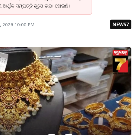
 ଆର୍ଥିକ ସମ୍ପତ୍ତି ରୂପେ ଉଭା ହୋଇଛି।
NEWS7
0, 2026 10:00 PM