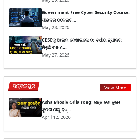
Government Free Cyber Security Course:
ସାଇବର ଠକେଇର...
May 28, 2026
CBSEକୁ ଆଇନା ଦେଖାଇଲେ ୧୯ ବର୍ଷୀୟ ହ୍ୟାକର,
ମିଳୁଛି ବଡ଼ A...
May 27, 2026
ସମ୍ବଲପୁର
View More
Asha Bhosle Odia song: ଜହ୍ନ ଗୋ ତୁମେ
ଝୁରନା ଠାରୁ ବନ୍...
April 12, 2026