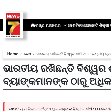
ରାଜ୍ୟ
ମହାନଗର
ଦେଶ
ବିଦେଶ
ରାଜନୀତି
ଶିକ୍ଷା 
Home
ଦେଶ
ଭାରତୀୟ ରଖିଛନ୍ତି ବିଶ୍ୱର ଶୀର୍ଷ ୧୦ କେନ୍ଦ୍ରୀୟ ବ୍ୟ
ଭାରତୀୟ ରଖିଛନ୍ତି ବିଶ୍ୱର ଶ
ବ୍ୟାଙ୍କମାନଙ୍କ ଠାରୁ ଅଧିକ 
ଭାରତୀୟ ପାରିବାର ରଖିଥିବା ସୁନା ଭଣ୍ଡାର ବିଶ୍ୱର ଶୀର୍ଷ ୧୦ କେନ୍ଦ୍