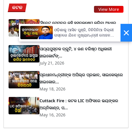
କଟକ
View More
‘ସିନେଟ ମେମ୍ବର କହି ହସ୍ତକ୍ଷେପ କରିବା ଆଧାର
×
ନୁହେଁ’: ରେଭ...
ଓଡ଼ିଶାକୁ ଆସିବ ପୁଞ୍ଜି, ତିନିଦିନିଆ ଦିଲ୍ଲୀ
ଗସ୍ତରେ ଯିବେ ମୁଖ୍ୟମନ୍ତ୍ରୀ ମୋହନ
August 06, 2026
ମାଝୀ
ପାଠ୍ୟପୁସ୍ତକ ତ୍ରୁଟି, ୪ ଜଣ ବରିଷ୍ଠ ଅଧିକାରୀ
ହାଇକୋର୍ଟଙ୍...
July 21, 2026
ପ୍ରଧାନମନ୍ତ୍ରୀଙ୍କ ଅପିଲ୍‌ର ପ୍ରଭାବ, ସାଇକେଲ୍‌ରେ
ହାଇକୋର...
May 18, 2026
Cuttack Fire : କଟକ LIC ଅଫିସରେ ଭୟଙ୍କର
ଅଗ୍ନିକାଣ୍ଡ, ପ...
May 16, 2026