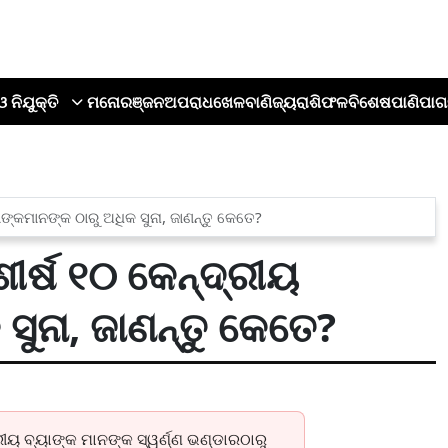
ଓ ନିଯୁକ୍ତି
ମନୋରଞ୍ଜନ
ଅପରାଧ
ଖେଳ
ବାଣିଜ୍ୟ
ରାଶିଫଳ
ବିଶେଷ
ପାଣିପାଗ
ାଙ୍କମାନଙ୍କ ଠାରୁ ଅଧିକ ସୁନା, ଜାଣନ୍ତୁ କେତେ?
ୀର୍ଷ ୧୦ କେନ୍ଦ୍ରୀୟ
ସୁନା, ଜାଣନ୍ତୁ କେତେ?
ରୀୟ ବ୍ୟାଙ୍କ ମାନଙ୍କ ସ୍ୱର୍ଣ୍ଣ ଭଣ୍ଡାରଠାରୁ