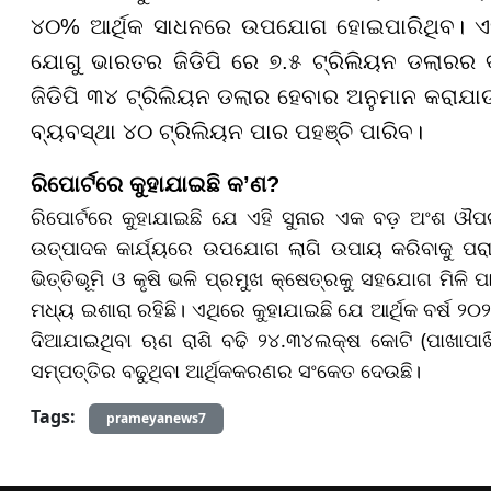
୪୦% ଆର୍ଥିକ ସାଧନରେ ଉପଯୋଗ ହୋଇପାରିଥିବ। ଏହା
ଯୋଗୁ ଭାରତର ଜିଡିପି ରେ ୭.୫ ଟ୍ରିଲିୟନ ଡଲାରର ବ
ଜିଡିପି ୩୪ ଟ୍ରିଲିୟନ ଡଲାର ହେବାର ଅନୁମାନ କରାଯାଉ
ବ୍ୟବସ୍ଥା ୪୦ ଟ୍ରିଲିୟନ ପାର ପହଞ୍ଚି ପାରିବ।
ରିପୋର୍ଟରେ କୁହାଯାଇଛି କ’ଣ?
ରିପୋର୍ଟରେ କୁହାଯାଇଛି ଯେ ଏହି ସୁନାର ଏକ ବଡ଼ ଅଂଶ ଔପଚାର
ଉତ୍ପାଦକ କାର୍ଯ୍ୟରେ ଉପଯୋଗ ଲାଗି ଉପାୟ କରିବାକୁ ପରାମର
ଭିତ୍ତିଭୂମି ଓ କୃଷି ଭଳି ପ୍ରମୁଖ କ୍ଷେତ୍ରକୁ ସହଯୋଗ ମିଳି 
ମଧ୍ୟ ଇଶାରା ରହିଛି। ଏଥିରେ କୁହାଯାଇଛି ଯେ ଆର୍ଥିକ ବର୍ଷ ୨
ଦିଆଯାଇଥିବା ଋଣ ରାଶି ବଢି ୨୪.୩୪ଲକ୍ଷ କୋଟି (ପାଖାପାଖି 
ସମ୍ପତ୍ତିର ବଢୁଥିବା ଆର୍ଥିକକରଣର ସଂକେତ ଦେଉଛି।
Tags:
prameyanews7