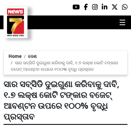
☰
Home
ଦେଶ
ସାର ସବ୍‌ସିଡି ଦୁଇଗୁଣା କରିବାକୁ ଦାବି, ୧.୭ ଲକ୍ଷ କୋଟି ଟଙ୍କାର
ବଜେଟ୍ ଆବଣ୍ଟନ ଉପରେ ୧୦୦% ବୃଦ୍ଧି ପ୍ରସ୍ତାବ
ସାର ସବ୍‌ସିଡି ଦୁଇଗୁଣା କରିବାକୁ ଦାବି,
୧.୭ ଲକ୍ଷ କୋଟି ଟଙ୍କାର ବଜେଟ୍
ଆବଣ୍ଟନ ଉପରେ ୧୦୦% ବୃଦ୍ଧି
ପ୍ରସ୍ତାବ