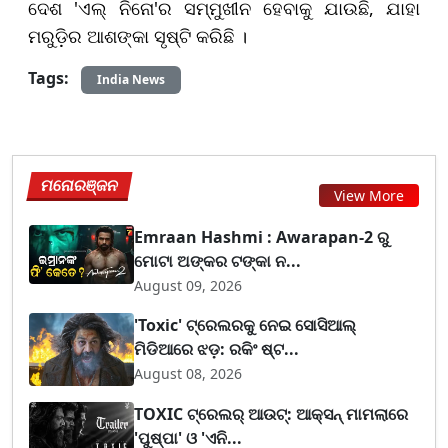
ଦେଶ 'ଏଲ୍ ନିନୋ'ର ସମ୍ମୁଖୀନ ହେବାକୁ ଯାଉଛି, ଯାହା
ମରୁଡ଼ିର ଆଶଙ୍କା ସୃଷ୍ଟି କରିଛି ।
Tags:
India News
ମନୋରଞ୍ଜନ
View More
Emraan Hashmi : Awarapan-2 ରୁ
ମୋଟା ଅଙ୍କର ଟଙ୍କା ନ...
August 09, 2026
'Toxic' ଟ୍ରେଲରକୁ ନେଇ ସୋସିଆଲ୍
ମିଡିଆରେ ଝଡ଼: ରକିଂ ଷ୍ଟ...
August 08, 2026
TOXIC ଟ୍ରେଲର୍ ଆଉଟ୍: ଆକ୍ସନ୍ ମାମଲାରେ
'ପୁଷ୍ପା' ଓ 'ଏନି...