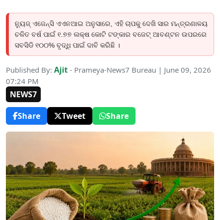
ନ୍ୟୁଜ୍ ଏଜେନ୍ସି ଏଏନଆଇ ଅନୁସାରେ, ଏହି ଚାପକୁ ଦେଖି ସାର ମନ୍ତ୍ରଣାଳୟ
ଚଳିତ ବର୍ଷ ପାଇଁ ୧.୭୭ ଲକ୍ଷ କୋଟି ଟଙ୍କାର ବଜେଟ୍ ଆବଣ୍ଟନ ଉପରରେ
ସବସିଡି ୧୦୦% ବୃଦ୍ଧି ପାଇଁ ଦାବି କରିଛି ।
Ajit
Published By:
- Prameya-News7 Bureau | June 09, 2026
07:24 PM
NEWS7
Share
Tweet
Share