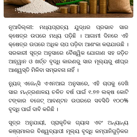
ନୂଆଦିଲ୍ଲୀ: ମଧ୍ୟପ୍ରାଚ୍ୟ ଯୁଦ୍ଧର ପ୍ରଭାବ ସାର
କ୍ଷେତ୍ର ଉପରେ ମଧ୍ୟ ପଡ଼ିଛି । ଆଗାମୀ ଦିନରେ ଏହି
କ୍ଷେତ୍ର ଉପରେ ଅଧିକ ଚାପ ପଡ଼ିବା ଆଶଂକା କରାଯାଉଛି ।
ସରକାରୀ ସୂତ୍ର ଅନୁସାରେ ବୈଶ୍ୱିକ ଯୋଗାଣ ସହ ଜଡ଼ିତ
ଆହ୍ୱାନ ଓ ଖର୍ଚ୍ଚ ବୃଦ୍ଧି କାରଣରୁ ସାର ମୂଲ୍ୟରୁ ଶୀଘ୍ର
ଆଶ୍ୱସ୍ତି ମିଳିବା ସମ୍ଭବନା ନାହିଁ ।
ନ୍ୟୁଜ୍ ଏଜେନ୍ସି ଏଏନଆଇ ଅନୁସାରେ, ଏହି ଚାପକୁ ଦେଖି
ସାର ମନ୍ତ୍ରଣାଳୟ ଚଳିତ ବର୍ଷ ପାଇଁ ୧.୭୭ ଲକ୍ଷ କୋଟି
ଟଙ୍କାର ବଜେଟ୍ ଆବଣ୍ଟନ ଉପରରେ ସବସିଡି ୧୦୦%
ବୃଦ୍ଧି ପାଇଁ ଦାବି କରିଛି ।
ସୂତ୍ର ଅନୁଯାୟୀ, ପ୍ରାକୃତିକ ଗ୍ୟାସ ଏବଂ ଅନ୍ୟାନ୍ୟ
କଞ୍ଚାମାଲର ବିଶ୍ୱବ୍ୟାପୀ ମୂଲ୍ୟ ବୃଦ୍ଧି କମ୍ପାନିଗୁଡ଼ିକର