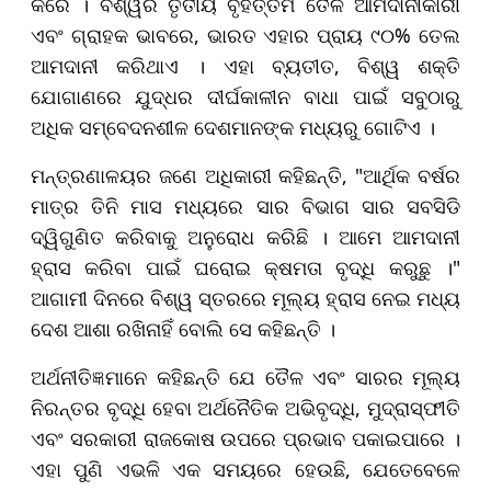
କରେ । ବିଶ୍ୱର ତୃତୀୟ ବୃହତ୍ତମ ତୈଳ ଆମଦାନୀକାରୀ
ଏବଂ ଗ୍ରାହକ ଭାବରେ, ଭାରତ ଏହାର ପ୍ରାୟ ୯୦% ତେଲ
ଆମଦାନୀ କରିଥାଏ । ଏହା ବ୍ୟତୀତ, ବିଶ୍ୱ ଶକ୍ତି
ଯୋଗାଣରେ ଯୁଦ୍ଧର ଦୀର୍ଘକାଳୀନ ବାଧା ପାଇଁ ସବୁଠାରୁ
ଅଧିକ ସମ୍ବେଦନଶୀଳ ଦେଶମାନଙ୍କ ମଧ୍ୟରୁ ଗୋଟିଏ ।
ମନ୍ତ୍ରଣାଳୟର ଜଣେ ଅଧିକାରୀ କହିଛନ୍ତି, "ଆର୍ଥିକ ବର୍ଷର
ମାତ୍ର ତିନି ମାସ ମଧ୍ୟରେ ସାର ବିଭାଗ ସାର ସବସିଡି
ଦ୍ୱିଗୁଣିତ କରିବାକୁ ଅନୁରୋଧ କରିଛି । ଆମେ ଆମଦାନୀ
ହ୍ରାସ କରିବା ପାଇଁ ଘରୋଇ କ୍ଷମତା ବୃଦ୍ଧି କରୁଛୁ ।"
ଆଗାମୀ ଦିନରେ ବିଶ୍ୱ ସ୍ତରରେ ମୂଲ୍ୟ ହ୍ରାସ ନେଇ ମଧ୍ୟ
ଦେଶ ଆଶା ରଖିନାହିଁ ବୋଲି ସେ କହିଛନ୍ତି ।
ଅର୍ଥନୀତିଜ୍ଞମାନେ କହିଛନ୍ତି ଯେ ତୈଳ ଏବଂ ସାରର ମୂଲ୍ୟ
ନିରନ୍ତର ବୃଦ୍ଧି ହେବା ଅର୍ଥନୈତିକ ଅଭିବୃଦ୍ଧି, ମୁଦ୍ରାସ୍ଫୀତି
ଏବଂ ସରକାରୀ ରାଜକୋଷ ଉପରେ ପ୍ରଭାବ ପକାଇପାରେ ।
ଏହା ପୁଣି ଏଭଳି ଏକ ସମୟରେ ହେଉଛି, ଯେତେବେଳେ