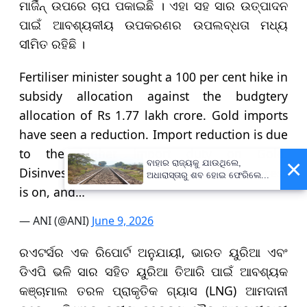
ମାର୍ଜିନ୍ ଉପରେ ଚାପ ପକାଇଛି । ଏହା ସହ ସାର ଉତ୍ପାଦନ
ପାଇଁ ଆବଶ୍ୟକୀୟ ଉପକରଣର ଉପଲବ୍ଧତା ମଧ୍ୟ
ସୀମିତ ରହିଛି ।
Fertiliser minister sought a 100 per cent hike in
subsidy allocation against the budgtery
allocation of Rs 1.77 lakh crore. Gold imports
have seen a reduction. Import reduction is due
to the higher import duty on Gold.
×
ବାହାର ରାଜ୍ୟକୁ ଯାଉଥିଲେ,
Disinvestment of IDBI will happen; the process
ଅଧାରାସ୍ତାରୁ ଶବ ହୋଇ ଫେରିଲେ...
is on, and…
— ANI (@ANI)
June 9, 2026
ରଏଟର୍ସର ଏକ ରିପୋର୍ଟ ଅନୁଯାୟୀ, ଭାରତ ୟୁରିଆ ଏବଂ
ଡିଏପି ଭଳି ସାର ସହିତ ୟୁରିଆ ତିଆରି ପାଇଁ ଆବଶ୍ୟକ
କଞ୍ଚାମାଲ ତରଳ ପ୍ରାକୃତିକ ଗ୍ୟାସ (LNG) ଆମଦାନୀ