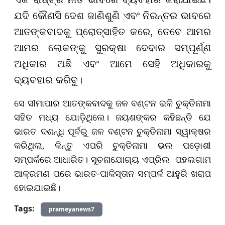
ଯଦି କୌଣସି ଦେଶ ଜାଣିଶୁଣି ଏବଂ ନିରନ୍ତର ଭାବରେ
ଆତଙ୍କବାଦକୁ ପ୍ରୋତ୍ସାହିତ କରେ, ତେବେ ଆମର
ଆମର ଲୋକଙ୍କୁ ସୁରକ୍ଷା ଦେବାର ସମ୍ପୂର୍ଣ୍ଣ
ଅଧିକାର ଅଛି ଏବଂ ଆମେ ସେହି ଅଧିକାରକୁ
ବ୍ୟବହାର କରିବୁ।
ସେ ସୀମାପାର ଆତଙ୍କବାଦକୁ ଜଳ ବଣ୍ଟନ ଭଳି ଚୁକ୍ତିନାମା
ସହିତ ମଧ୍ୟ ଯୋଡ଼ିଥିଲେ। ଜୟଶଙ୍କର କହିଛନ୍ତି ଯେ
ଭାରତ ଦଶନ୍ଧି ପୂର୍ବରୁ ଜଳ ବଣ୍ଟନ ଚୁକ୍ତିନାମା ସ୍ୱାକ୍ଷର
କରିଥିଲା, କିନ୍ତୁ ଏପରି ଚୁକ୍ତିନାମା ଭଲ ପଡ଼ୋଶୀ
ସମ୍ପର୍କରେ ଆଧାରିତ। ସୂଚନାଯୋଗ୍ୟ ଏପ୍ରିଲ ପହଲଗାମ
ଆକ୍ରମଣ ପରେ ଭାରତ-ପାକିସ୍ତାନ ସମ୍ପର୍କ ଆହୁରି ଖରାପ
ହୋଇଯାଇଛି।
Tags:
prameyanews7