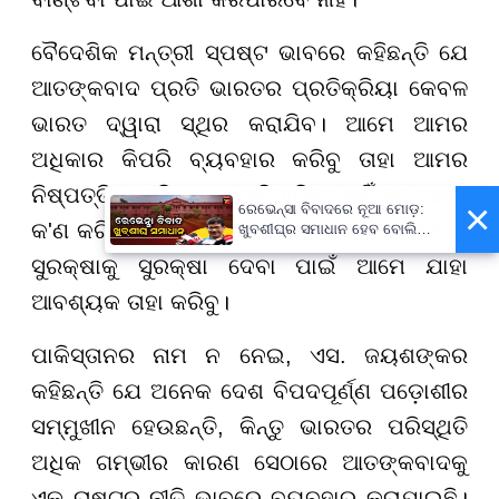
ବୈଦେଶିକ ମନ୍ତ୍ରୀ ସ୍ପଷ୍ଟ ଭାବରେ କହିଛନ୍ତି ଯେ
ଆତଙ୍କବାଦ ପ୍ରତି ଭାରତର ପ୍ରତିକ୍ରିୟା କେବଳ
ଭାରତ ଦ୍ୱାରା ସ୍ଥିର କରାଯିବ। ଆମେ ଆମର
ଅଧିକାର କିପରି ବ୍ୟବହାର କରିବୁ ତାହା ଆମର
ନିଷ୍ପତ୍ତି। କେହି ଆମକୁ କହିପାରିବେ ନାହିଁ ଯେ ଆମେ
×
ରେଭେନ୍ସା ବିବାଦରେ ନୂଆ ମୋଡ଼:
କ'ଣ କରିବା ଉଚିତ କିମ୍ବା ନ କରିବା ଉଚିତ। ଆମର
ଖୁବଶୀଘ୍ର ସମାଧାନ ହେବ ବୋଲି
କହିଲେ କୁଳପତି
ସୁରକ୍ଷାକୁ ସୁରକ୍ଷା ଦେବା ପାଇଁ ଆମେ ଯାହା
ଆବଶ୍ୟକ ତାହା କରିବୁ।
ପାକିସ୍ତାନର ନାମ ନ ନେଇ, ଏସ. ଜୟଶଙ୍କର
କହିଛନ୍ତି ଯେ ଅନେକ ଦେଶ ବିପଦପୂର୍ଣ୍ଣ ପଡ଼ୋଶୀର
ସମ୍ମୁଖୀନ ହେଉଛନ୍ତି, କିନ୍ତୁ ଭାରତର ପରିସ୍ଥିତି
ଅଧିକ ଗମ୍ଭୀର କାରଣ ସେଠାରେ ଆତଙ୍କବାଦକୁ
ଏକ ରାଷ୍ଟ୍ର ନୀତି ଭାବରେ ବ୍ୟବହାର କରାଯାଇଛି।