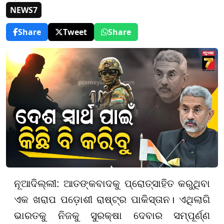
NEWS7
Share
Tweet
Share
ନୂଆଦିଲ୍ଲୀ: ଆତଙ୍କବାଦକୁ ପ୍ରୋତ୍ସାହିତ କରୁଥିବା
ଏକ ଖରାପ ପଡ଼ୋଶୀ ରାଷ୍ଟ୍ର ପାକିସ୍ତାନ। ଏଥିଲାଗି
ଭାରତକୁ ନିଜକୁ ସୁରକ୍ଷା ଦେବାର ସମ୍ପୂର୍ଣ୍ଣ