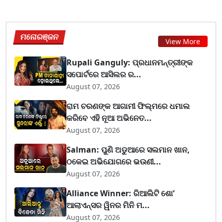
ମନୋରଞ୍ଜନ
View More
Rupali Ganguly: ପ୍ରଧାନମନ୍ତ୍ରୀଙ୍କ
ସପୋର୍ଟରେ ଆସିଲର ର...
August 07, 2026
ରାମ ଚରଣଙ୍କ ଆଗାମୀ ଫିଲ୍ମରେ ଧମାଲ
କରିବେ ଏହି ନୂଆ ଅଭିନେତ...
August 07, 2026
Salman: ପୁଣି ଅଡୁଆରେ ସଲମାନ ଖାନ,
ଠକେଇ ଅଭିଯୋଗରେ ଭଉଣୀ...
August 07, 2026
Alliance Winner: ରିଆଲିଟି ଶୋ’
ଆଲାଏନ୍ସର ୱିନର ମିନି ମ...
August 07, 2026