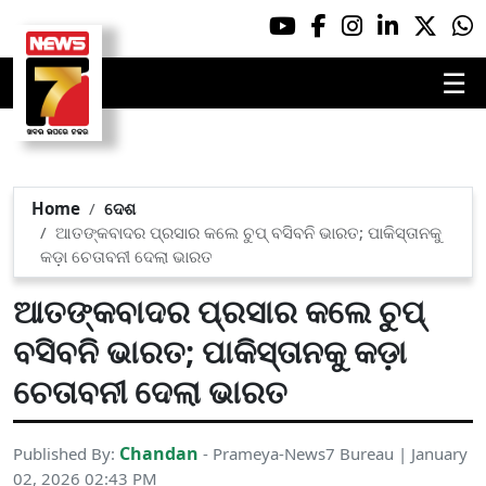
☰
Home
ଦେଶ
ଆତଙ୍କବାଦର ପ୍ରସାର କଲେ ଚୁପ୍ ବସିବନି ଭାରତ; ପାକିସ୍ତାନକୁ
କଡ଼ା ଚେତାବନୀ ଦେଲା ଭାରତ
ଆତଙ୍କବାଦର ପ୍ରସାର କଲେ ଚୁପ୍
ବସିବନି ଭାରତ; ପାକିସ୍ତାନକୁ କଡ଼ା
ଚେତାବନୀ ଦେଲା ଭାରତ
Chandan
Published By:
- Prameya-News7 Bureau | January
02, 2026 02:43 PM