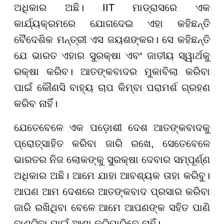
ଅଧିକାର ଅଛି। IIT ମାଡ୍ରାସରେ ଏକ
କାର୍ଯ୍ୟକ୍ରମରେ ଯୋଗଦେଇ ଏହା କହିଛନ୍ତି
ବୈଦେଶିକ ମନ୍ତ୍ରୀ ଏସ ଜୟଶଙ୍କର। ସେ କହିଛନ୍ତି
ଯେ ଭାରତ ଏହାର ସୁରକ୍ଷା ଏବଂ ଜାତୀୟ ସ୍ୱାର୍ଥକୁ
ରକ୍ଷା କରିବ। ଆତଙ୍କବାଦର ମୁକାବିଲା କରିବା
ପାଇଁ କୌଣସି ବାହ୍ୟ ଚାପ କିମ୍ବା ପରାମର୍ଶ ଗ୍ରହଣ
କରିବ ନାହିଁ।
ଯେତେବେଳେ ଏକ ପଡ଼ୋଶୀ ଦେଶ ଆତଙ୍କବାଦକୁ
ପ୍ରୋତ୍ସାହିତ କରିବା ଜାରି ରଖେ, ସେତେବେଳେ
ଭାରତର ନିଜ ଲୋକଙ୍କୁ ସୁରକ୍ଷା ଦେବାର ସମ୍ପୂର୍ଣ୍ଣ
ଅଧିକାର ଅଛି। ଆମେ ଯାହା ଆବଶ୍ୟକ ତାହା କରିବୁ।
ଆପଣ ଆମ ଦେଶରେ ଆତଙ୍କବାଦ ପ୍ରସାର କରିବା
ଜାରି ରଖିଥିବା ବେଳେ ଆମେ ଆପଣଙ୍କ ସହିତ ପାଣି
ବାଣ୍ଟିବା ପାଇଁ ଆଶା କରିପାରିବେ ନାହିଁ।