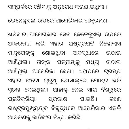
ସମ୍ପର୍କରେ ରହିବାକୁ ଅନୁରୋଧ କରାଯାଇଥିଲା।
ଭେନେଜୁଏଲା ଉପରେ ଆମେରିକାର ଆକ୍ରମଣ-
ଶନିବାର ଆମେରିକାର ସେନା ଭେନେଜୁଏଲା ଉପରେ
ଆକ୍ରମଣ କରି ଏହାର ରାଷ୍ଟ୍ରପତି ନିକୋଲାସ
ମାଦୁରୋଙ୍କୁ ଶୋଇଥିବା ଅବସ୍ଥାରେ ଉଠାଇ
ଆଣିଥିଲା। ତାଙ୍କ ପତ୍ନୀଙ୍କୁ ମଧ୍ୟ ଉଠାଇ
ଆଣିଥିଲା ଆମେରିକା ସେନା। ଏହାପରେ ଟ୍ରମ୍ପ
ଏହାର ଫଟୋ ଟ୍ରୁଥ୍ ଶୋସାଲ୍ରେ ପୋଷ୍ଟ କରି
ସୂଚନା ଦେଇଥିଲା। ଯାହାକୁ ନେଇ ସାରା ବିଶ୍ୱରେ
ପ୍ରତିକ୍ରିୟା ପ୍ରକାଶ ପାଇଛି। ଜଣେ
ରାଷ୍ଟ୍ରମୁଖ୍ୟଙ୍କ ବିରୁଦ୍ଧରେ ଆମେରିକାର ଏଭଳି
ଆଚରଣକୁ ଜାତିସଂଘ ନିନ୍ଦା କରିଛି।