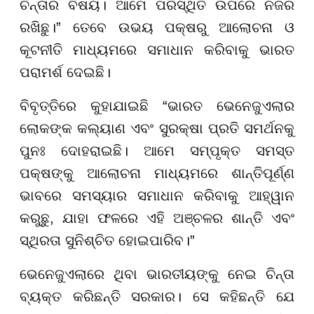
ଚିନ୍ତାର ବିଷୟ। ଆମେ ପରିସ୍ଥିତି ଉପରେ ନଜର
ରଖିଛୁ।” ତେବେ ଉଭୟ ପକ୍ଷରୁ ଆଲୋଚନା ଓ
କୂଟନୀତି ମାଧ୍ୟମରେ ସମାଧାନ କରିବାକୁ ଭାରତ
ପରାମର୍ଶ ଦେଇଛି।
ବିବୃତ୍ତିରେ କୁହାଯାଇଛି “ଭାରତ ଭେନେଜୁଏଲାର
ଲୋକଙ୍କ କଲ୍ୟାଣ ଏବଂ ସୁରକ୍ଷା ପ୍ରତି ସମର୍ଥନକୁ
ପୁନଃ ଦୋହରାଇଛି। ଆମେ ସମ୍ପୃକ୍ତ ସମସ୍ତ
ପକ୍ଷଙ୍କୁ ଆଲୋଚନା ମାଧ୍ୟମରେ ଶାନ୍ତିପୂର୍ଣ୍ଣ
ଭାବରେ ସମସ୍ୟାର ସମାଧାନ କରିବାକୁ ଆହ୍ୱାନ
କରୁଛୁ, ଯାହା ଫଳରେ ଏହି ଅଞ୍ଚଳର ଶାନ୍ତି ଏବଂ
ସ୍ଥିରତା ସୁନିଶ୍ଚିତ ହୋଇପାରିବ।”
ଭେନେଜୁଏଲାରେ ଥିବା ଭାରତୀୟଙ୍କୁ ନେଇ ଚିନ୍ତା
ବ୍ୟକ୍ତ କରିଛନ୍ତି ସରକାର। ସେ କହିଛନ୍ତି ଯେ