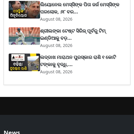
ଲିୟୋନେଲ ମେସ୍ସିଙ୍କ ପିତା ଜର୍ଜ ମେସ୍ସିଙ୍କ
ପରଲୋକ, ୬୮ ବର...
August 08, 2026
ଶ୍ରୀଲଙ୍କା ଟେଷ୍ଟ ସିରିଜ୍‌ ପୂର୍ବରୁ ଟିମ୍‌
ଇଣ୍ଡିଆକୁ ବଡ଼...
August 08, 2026
ଲଦ୍ଦାଖ ମାରାଥନ ପୁରସ୍କାର ରାଶି ୧ କୋଟି
ଟଙ୍କାକୁ ବୃଦ୍ଧି,...
August 08, 2026
News