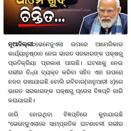
ନୂଆଦିଲ୍ଲୀ
:
ଭେନେଜୁଏଲା ଉପରେ ଆମେରିକାର
କାର୍ଯ୍ୟାନୁଷ୍ଠାନ ନେଇ ଭାରତ ସରକାରଙ୍କ ପକ୍ଷରୁ
ପ୍ରତିକ୍ରିୟା ପ୍ରକାଶ ପାଇଛି। ଘଟଣାକୁ ନେଇ
ଗଭୀର ଚିନ୍ତା ବ୍ୟକ୍ତ କରିବା ସହିତ ଏହା ଉପରେ
ନଜର ରଖାଯାଇଛି ବୋଲି ରବିବାର(ଜାନୁଆରୀ ୪)ରେ
ଭାରତ ସରକାରଙ୍କ ପକ୍ଷରୁ ପ୍ରେସ ବିଜ୍ଞପ୍ତି ଜାରି
କରାଯାଇଛି।
ଜାରି ହୋଇଥିବା ବିଜ୍ଞପ୍ତିରେ କୁହାଯାଇଛି
“ଭେନେଜୁଏଲାରେ ସାମ୍ପ୍ରତିକ ଘଟଣାବଳୀ ଗଭୀର