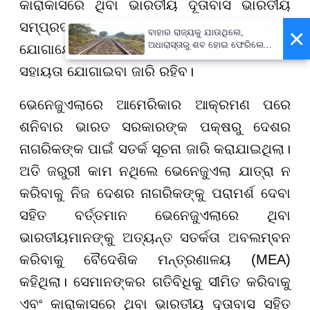
କାରାକାସରେ ଥିବା ଭାରତୀୟ ଦୂତାବାସ ଭାରତୀୟ
ସମ୍ପ୍ରଦାୟର ସଦସ୍ୟମାନଙ୍କ ସହିତ
×
ବାହାର ରାଜ୍ୟକୁ ଯାଉଥିଲେ,
ଅଧାରାସ୍ତାରୁ ଶବ ହୋଇ ଫେରିଲେ...
ଯୋଗାଯୋଗରେ ଅଛି ଏବଂ ସମସ୍ତ ପ୍ରକାରର
ସହାୟତା ଯୋଗାଇବା ଜାରି ରହିବ।
ଭେନେଜୁଏଲାରେ ଆମେରିକାର ଆକ୍ରମଣ ପରେ
ଶନିବାର ଭାରତ ସରକାରଙ୍କ ପକ୍ଷରୁ ଦେଶର
ନାଗରିକଙ୍କ ପାଇଁ ସତର୍କ ସୂଚନା ଜାରି କରାଯାଇଥିଲା।
ଅତି ଜରୁରୀ କାମ ନଥିଲେ ଭେନେଜୁଏଲା ଯାତ୍ରା ନ
କରିବାକୁ ନିଜ ଦେଶର ନାଗରିକଙ୍କୁ ପରାମର୍ଶ ଦେବା
ସହିତ ବର୍ତ୍ତମାନ ଭେନେଜୁଏଲାରେ ଥିବା
ଭାରତୀୟମାନଙ୍କୁ ଅତ୍ୟନ୍ତ ସତର୍କତା ଅବଲମ୍ବନ
କରିବାକୁ ବୈଦେଶିକ ମନ୍ତ୍ରଣାଳୟ (MEA)
କହିଥିଲା। ସେମାନଙ୍କର ଗତିବିଧିକୁ ସୀମିତ କରିବାକୁ
ଏବଂ କାରାକାସରେ ଥିବା ଭାରତୀୟ ଦୂତାବାସ ସହିତ