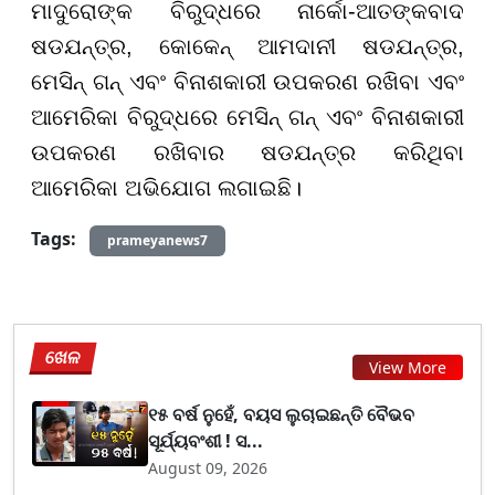
ମାଦୁରୋଙ୍କ ବିରୁଦ୍ଧରେ ନାର୍କୋ-ଆତଙ୍କବାଦ
ଷଡଯନ୍ତ୍ର, କୋକେନ୍ ଆମଦାନୀ ଷଡଯନ୍ତ୍ର,
ମେସିନ୍ ଗନ୍ ଏବଂ ବିନାଶକାରୀ ଉପକରଣ ରଖିବା ଏବଂ
ଆମେରିକା ବିରୁଦ୍ଧରେ ମେସିନ୍ ଗନ୍ ଏବଂ ବିନାଶକାରୀ
ଉପକରଣ ରଖିବାର ଷଡଯନ୍ତ୍ର କରିଥିବା
ଆମେରିକା ଅଭିଯୋଗ ଲଗାଇଛି।
Tags:
prameyanews7
ଖେଳ
View More
୧୫ ବର୍ଷ ନୁହେଁ, ବୟସ ଲୁଚାଇଛନ୍ତି ବୈଭବ
ସୂର୍ଯ୍ୟବଂଶୀ ! ସ...
August 09, 2026