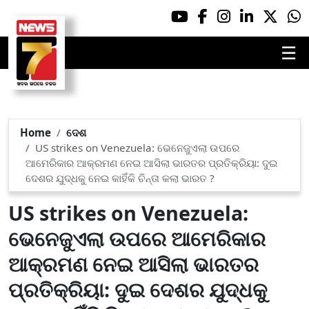
☰
Home
ଦେଶ
US strikes on Venezuela: ଭେନେଜୁଏଲା ଉପରେ
ଆମେରିକାର ଆକ୍ରମଣ ନେଇ ଆସିଲା ଭାରତର ପ୍ରତିକ୍ରିୟା: ଦୁଇ
ଦେଶର ଯୁଦ୍ଧକୁ ନେଇ କାହିଁକି ଚିନ୍ତା କଲା ଭାରତ ?
US strikes on Venezuela:
ଭେନେଜୁଏଲା ଉପରେ ଆମେରିକାର
ଆକ୍ରମଣ ନେଇ ଆସିଲା ଭାରତର
ପ୍ରତିକ୍ରିୟା: ଦୁଇ ଦେଶର ଯୁଦ୍ଧକୁ