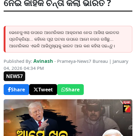
ନେଇ କାହିଁକି ଚିନ୍ତା କଲା ଭାରତ ?
ଭେନେଜୁଏଲା ଉପରେ ଆମେରିକାର ଆକ୍ରମଣ ନେଇ ଆସିଲା ଭାରତର
ପ୍ରତିକ୍ରିୟା... କହିଲେ ପୂରା ଘଟଣା ଉପରେ ଆମେ ନଜର ରଖିଛୁ...
ଆମେରିକାର ଏଭଳି ଆଭିମୁଖ୍ୟକୁ ଭାରତ ଆଉ କଣ କହିଲା ପଢନ୍ତୁ।
Avinash
Published By:
- Prameya-News7 Bureau | January
04, 2026 04:34 PM
NEWS7
Share
Tweet
Share